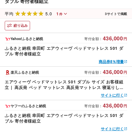
ダブル 寄付者様組立
5.0
1
平均
3
サイトで掲載
件
絞り込み
436,000
Yahoo!ふるさと納税
寄付金額
:
円
ふるさと納税 幸田町 エアウィーヴ ベッドマットレス S01 ダ
ブル 寄付者様組立
商品券8％増量
436,000
楽天ふるさと納税
寄付金額
:
円
エアウィーヴ ベッドマットレス S01 ダブル サイズ お客様組
立 | 高反発 ベッド マットレス 高反発マットレス 寝返りしや
すい 体圧分散マットレス 洗える 通気性 敷布団 寝具 マットレ
サイトに行く
ス 日本製 airweave エアウィーブ
436,000
ヤフーのふるさと納税
寄付金額
:
円
ふるさと納税 幸田町 エアウィーヴ ベッドマットレス S01 ダ
ブル 寄付者様組立
サイトに行く