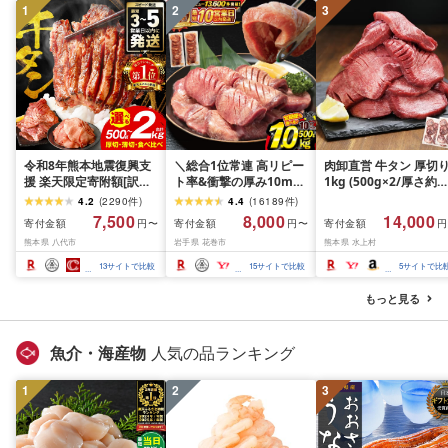
1
2
3
令和8年熊本地震復興支
＼総合1位常連 高リピー
肉卸直営 牛タン 厚切
援 楽天限定寄附額[訳あ
ト率&衝撃の厚み10mm
1kg (500g×2/厚さ約
り]牛タン 500g〜2kg 肉
厚切り牛タン 塩味/ ≪ス
10mm) 訳あり 訳有り
4.2
(
2290
件
)
4.4
(
16189
件
)
牛肉 訳あり 牛タン 冷凍
ピード発送!!10営業日以
牛肉 焼肉 冷凍 スライ
7,500
8,000
14,000
寄付金額
寄付金額
寄付金額
円〜
円〜
円
小分け 厚切り 薄切り 食
内発送≫ 選べる内容量
業務用 バーベキュー
熊本県 八代市
岩手県 花巻市
熊本県 水上村
べ比べ 500g 1kg 1.5kg
500g / 1kg 定期便 毎月
BBQ おつまみ ギフト 
2kg 牛 人気 ビーフ 牛た
届く 牛肉 肉 BBQ ふるさ
祝い お中元 夏ギフト
13
サイトで比較
15
サイトで比較
5
サイトで比
ん ふるさと納税 ランキ
と 人気 ランキング 岩手
ング スピード発送 送料
県 花巻市
もっと見る
無料
魚介・海産物
人気の品ランキング
1
2
3