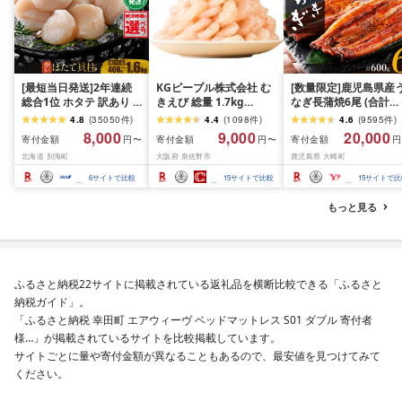
[最短当日発送]2年連続
KGピープル株式会社 む
[数量限定]鹿児島県産
総合1位 ホタテ 訳あり (
きえび 総量 1.7kg
なぎ長蒲焼6尾 (合計
ふるさと納税 ほたて ふ
(850g×2P) 特大 5Lサイ
600g以上)
4.8
(
35050
件
)
4.4
(
1098
件
)
4.6
(
9595
件
)
るさと納税 訳あり 帆立
ズ バナメイエビ バラ凍
8,000
9,000
20,000
寄付金額
寄付金額
寄付金額
円〜
円〜
円
ふるさと わけあり ホタ
結 下処理不要 サイズ不
北海道 別海町
大阪府 泉佐野市
鹿児島県 大崎町
テ貝柱 貝 人気 不揃い 刺
揃い 訳あり
身 規格外 魚介 ランキン
6
サイトで比較
15
サイトで比較
15
サイトで比
グ 海鮮 冷凍 発送時期が
選べる 北海道 別海町 )
もっと見る
(クラウドファンディン
グ対象)
ふるさと納税22サイトに掲載されている返礼品を横断比較できる「ふるさと
納税ガイド」。
「ふるさと納税 幸田町 エアウィーヴ ベッドマットレス S01 ダブル 寄付者
様…」が掲載されているサイトを比較掲載しています。
サイトごとに量や寄付金額が異なることもあるので、最安値を見つけてみて
ください。