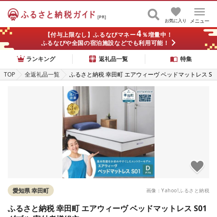
[PR]
お気に入り
メニュー
4
【付与上限なし】ふるなびマネー
％増量中！
ふるなびや全国の宿泊施設などでも利用可能！
ランキング
返礼品一覧
特集
TOP
全返礼品一覧
ふるさと納税 幸田町 エアウィーヴ ベッドマットレス S
01 ダブル 寄付者様組立
愛知県 幸田町
画像：Yahoo!ふるさと納税
ふるさと納税 幸田町 エアウィーヴ ベッドマットレス S01