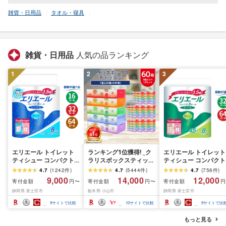
雑貨・日用品
タオル・寝具
雑貨・日用品
人気の品ランキング
1
2
3
エリエール トイレット
ランキング1位獲得! _ク
エリエール トイレット
ティシュー コンパクト
ラリスボックスティッシ
ティシュー コンパクト
シングル [個数が選べ
ュ60箱(1箱220組(440
ダブル [選べるロール
4.7
(
1242
件
)
4.7
(
5444
件
)
4.7
(
756
件
)
る:16・32・64 ロール]
枚))(5個入り×12セット)_
数:32・64 ロール] 1.5
9,000
14,000
12,000
寄付金額
寄付金額
寄付金額
円〜
円〜
円
1.5倍巻 82.5m トイレッ
ティッシュ ティッシュ
巻 45m トイレットペ
静岡県 富士宮市
栃木県 小山市
静岡県 富士宮市
トペーパー シングル パ
ペーパー 日用品 常備品
パー ダブル パルプ10
ルプ100% 香りつき 日用
生活用品 まとめ買い [配
香りつき 日用品 消耗
9
サイトで比較
10
サイトで比較
9
サイトで比
品 消耗品 備蓄 ふるさと
送不可地域:離島・沖縄
備蓄 ふるさと納税 ふ
納税 ふるさと 送料無料
県]
さと 送料無料 静岡県 
もっと見る
静岡県 富士宮市
士宮市