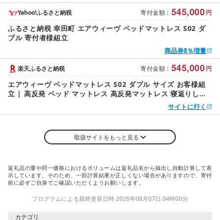
545,000
Yahoo!ふるさと納税
寄付金額
:
円
ふるさと納税 幸田町 エアウィーヴ ベッドマットレス S02 ダ
ブル 寄付者様組立
商品券8％増量
545,000
楽天ふるさと納税
寄付金額
:
円
エアウィーヴ ベッドマットレス S02 ダブル サイズ お客様組
立 | 高反発 ベッド マットレス 高反発マットレス 寝返りしや
すい 体圧分散マットレス 洗える 通気性 敷布団 寝具 マットレ
サイトに行く
ス 日本製 airweave エアウィーブ
取扱サイトをもっと見る
返礼品の量や同一価格におけるボリュームは返礼品名から抽出し自動計算して表
示しています。そのため、一部計算結果が正しくない場合がありますので、寄付
前に必ずご自身でご確認いただくようお願いします。
プログラムによる最終更新日時 2026年08月07日 04時00分
カテゴリ