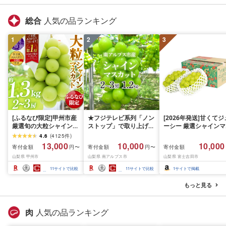
総合
人気の品ランキング
1
2
3
[ふるなび限定]甲州市産
★フジテレビ系列「ノン
[2026年発送]甘くてジ
厳選旬の大粒シャインマ
ストップ」で取り上げら
ーシー 厳選シャインマ
スカット 約1.3kg 2〜3
れました!★[2026年発送
スカット1.2kg (2026
4.6
(
4125
件
)
房[2026年発送]
先行予約]南アルプス市
月前半(1〜15日)から1
13,000
10,000
10,000
寄付金額
寄付金額
寄付金額
円〜
円〜
(MG)B12-472 FN-
産シャインマスカット
月下旬までの発送) フ
山梨県 甲州市
山梨県 南アルプス市
山梨県 富士吉田市
Limited-VO シャインマ
1.2kg以上(2〜3房)ふる
ーツ ぶどう 果物 山梨
スカット フルーツ
さと納税 おすすめ 山梨
産 2026 旬 大粒 高級 
11
サイトで比較
11
サイトで比較
1
サイトで掲載
県 南アルプス市 送料無
ドウ 葡萄 富士吉田市
料 AL
もっと見る
肉
人気の品ランキング