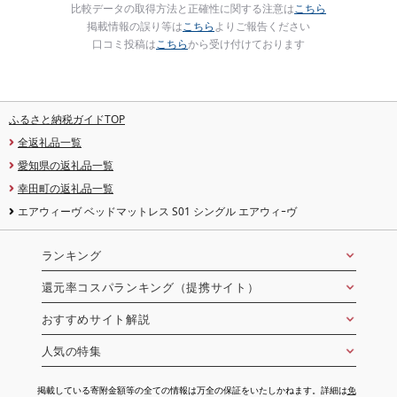
比較データの取得方法と正確性に関する注意は
こちら
掲載情報の誤り等は
こちら
よりご報告ください
口コミ投稿は
こちら
から受け付けております
ふるさと納税ガイドTOP
全返礼品一覧
愛知県の返礼品一覧
幸田町の返礼品一覧
エアウィーヴ ベッドマットレス S01 シングル エアウィｰヴ
ランキング
還元率コスパランキング（提携サイト）
おすすめサイト解説
人気の特集
掲載している寄附金額等の全ての情報は万全の保証をいたしかねます。詳細は
免