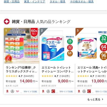
雑貨・日用品
家具・インテリア
タオル・寝具
その他タオル・寝具
雑貨・日用品
人気の品ランキング
1
2
3
ランキング1位獲得! _ク
エリエール トイレット
エリエール 消臭+ トイ
ラリスボックスティッシ
ティシュー コンパクト
ットティシュー しっか
ュ60箱(1箱220組(440
シングル [個数が選べ
り香るフレッシュクリ
4.7
(
5445
件
)
4.7
(
1242
件
)
4.7
(
1491
件
)
枚))(5個入り×12セット)_
る:16・32・64 ロール]
の香り コンパクトダブ
14,000
9,000
13,000
寄付金額
寄付金額
寄付金額
円〜
円〜
円
ティッシュ ティッシュ
1.5倍巻 82.5m トイレッ
ル [選べるロール数:32
栃木県 小山市
静岡県 富士宮市
静岡県 富士宮市
ペーパー 日用品 常備品
トペーパー シングル パ
64・96 ロール] 1.5倍
生活用品 まとめ買い [配
ルプ100% 香りつき 日用
37.5m トイレットペー
10
サイトで比較
10
サイトで比較
10
サイトで比
送不可地域:離島・沖縄
品 消耗品 備蓄 ふるさと
パー ダブル パルプ10
県]
納税 ふるさと 送料無料
日用品 消耗品 備蓄 送
もっと見る
静岡県 富士宮市
無料 静岡県 富士宮市