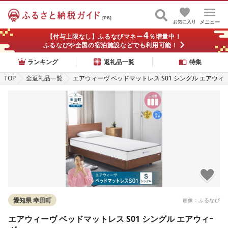
[PR]
お気に入り
メニュー
4
【付与上限なし】ふるなびマネー
％増量中！
ふるなびや全国の宿泊施設などでも利用可能！
ランキング
返礼品一覧
特集
TOP
全返礼品一覧
エアウィーヴ ベッドマットレス S01 シングル エアウィ
ｰヴ
愛知県 幸田町
画像：ふるなび
エアウィーヴ ベッドマットレス S01 シングル エアウィｰ