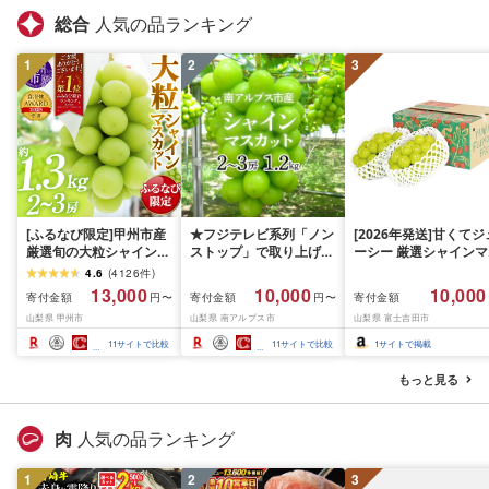
総合
人気の品ランキング
1
2
3
[ふるなび限定]甲州市産
★フジテレビ系列「ノン
[2026年発送]甘くてジ
厳選旬の大粒シャインマ
ストップ」で取り上げら
ーシー 厳選シャインマ
スカット 約1.3kg 2〜3
れました!★[2026年発送
スカット1.2kg (2026
4.6
(
4126
件
)
房[2026年発送]
先行予約]南アルプス市
月前半(1〜15日)から1
13,000
10,000
10,000
寄付金額
寄付金額
寄付金額
円〜
円〜
(MG)B12-472 FN-
産シャインマスカット
月下旬までの発送) フ
山梨県 甲州市
山梨県 南アルプス市
山梨県 富士吉田市
Limited-VO シャインマ
1.2kg以上(2〜3房)ふる
ーツ ぶどう 果物 山梨
スカット フルーツ
さと納税 おすすめ 山梨
産 2026 旬 大粒 高級 
11
サイトで比較
11
サイトで比較
1
サイトで掲載
県 南アルプス市 送料無
ドウ 葡萄 富士吉田市
料 AL
もっと見る
肉
人気の品ランキング
1
2
3