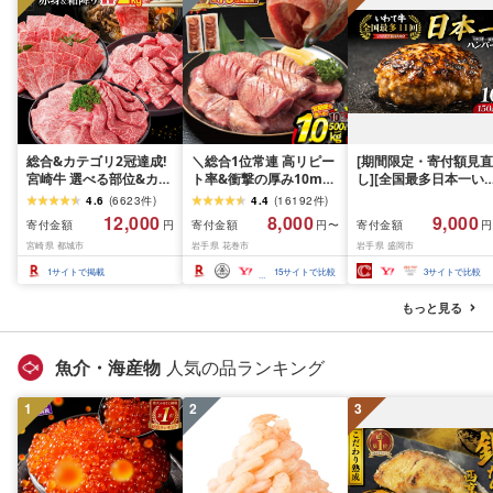
総合&カテゴリ2冠達成!
＼総合1位常連 高リピー
[期間限定・寄付額見直
宮崎牛 選べる部位&カッ
ト率&衝撃の厚み10mm
し][全国最多日本一い
ト (赤身&霜降り)or(赤身
厚切り牛タン 塩味/ ≪ス
て牛入り]ハンバーグ
4.6
(
6623
件
)
4.4
(
16192
件
)
のみ) 500g 1kg 2kg[発
ピード発送!!10営業日以
1.5kg(150g×10個) い
12,000
8,000
9,000
寄付金額
寄付金額
寄付金額
円
円〜
円
送時期が選べる] 牛肉 焼
内発送≫ 選べる内容量
て牛 × 岩中豚 ハンバー
宮崎県 都城市
岩手県 花巻市
岩手県 盛岡市
肉 すき焼き しゃぶしゃ
500g / 1kg 定期便 毎月
グ 合挽き 合い挽き 黒
ぶ ステーキ ギフト お中
届く 牛肉 肉 BBQ ふるさ
和牛 人気 冷凍 個包装 
1
サイトで掲載
15
サイトで比較
3
サイトで比較
元 夏ギフト 送料無料
と 人気 ランキング 岩手
分け 冷凍 牛肉 豚肉 和
SKU-N203 [宮崎県都城
県 花巻市
ビーフ ポーク はんば
もっと見る
市]
ぐ 挽肉 お肉 ミンチ 肉
お弁当 hannba-gu ラ
キング 1位 1万円以下 
魚介・海産物
人気の品ランキング
手県 盛岡市 東北 岩手 
岡 shikoku001k
1
2
3