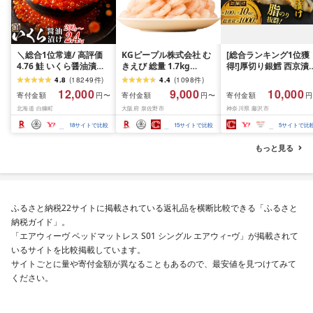
＼総合1位常連/ 高評価
KGピープル株式会社 む
[総合ランキング1位獲
4.76 鮭 いくら醤油漬け
きえび 総量 1.7kg
得!]厚切り銀鱈 西京漬
ふるさと納税 いくら
(850g×2P) 特大 5Lサイ
訳あり 銀鱈 西京漬け 
4.8
(
18249
件
)
4.4
(
1098
件
)
200g / 400g / 800g /
ズ バナメイエビ バラ凍
約 1,000g (約 100g × 
12,000
9,000
10,000
寄付金額
寄付金額
寄付金額
円〜
円〜
円
1.6kg / 2.4kg 200g パッ
結 下処理不要 サイズ不
切) 西京味噌 西京みそ 
北海道 白糠町
大阪府 泉佐野市
神奈川県 藤沢市
ク[選べる容量] 醤油漬け
揃い 訳あり
噌漬け みそ 味噌 鮮魚 
海鮮 イクラ 小分け ふる
介 銀だら 銀ダラ ギン
18
サイトで比較
15
サイトで比較
5
サイトで比
さと ランキング 人気 ギ
ラ ぎんだら 鱈 タラ 魚
フト 高評価 ふるさと納
西京焼き 西京漬 西京
もっと見る
税 北海道 白糠町
き 冷凍 厳選 鮮魚 漬け
漬魚 新鮮 小分け 人気
礼品 おかず おつまみ 
酒のあて 家計応援
10000円 魚喜 神奈川 
ふるさと納税22サイトに掲載されている返礼品を横断比較できる「ふるさと
南 藤沢
納税ガイド」。
「エアウィーヴ ベッドマットレス S01 シングル エアウィｰヴ」が掲載されて
いるサイトを比較掲載しています。
サイトごとに量や寄付金額が異なることもあるので、最安値を見つけてみて
ください。