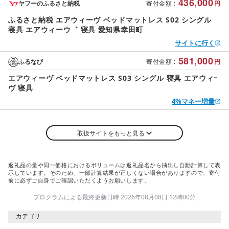
436,000
ヤフーのふるさと納税
寄付金額
:
円
ふるさと納税 エアウィーヴ ベッドマットレス S02 シングル
寝具 エアウィーウ゛ 寝具 愛知県幸田町
サイトに行く
581,000
ふるなび
寄付金額
:
円
エアウィーヴ ベッドマットレス S03 シングル 寝具 エアウィｰ
ヴ 寝具
4%マネー増量
取扱サイトをもっと見る
返礼品の量や同一価格におけるボリュームは返礼品名から抽出し自動計算して表
示しています。そのため、一部計算結果が正しくない場合がありますので、寄付
前に必ずご自身でご確認いただくようお願いします。
プログラムによる最終更新日時 2026年08月08日 12時00分
カテゴリ