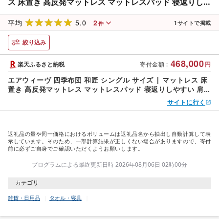
ス 床置き 高反発マットレス マットレスパッド 寝返りしや
すい 肩周りが柔らかい 体圧分散マットレス 敷布団 寝具
5.0
2
折りたたみ 三つ折り 収納 マットレス 日本製 airweave
平均
1
サイトで掲載
件
絞り込み
468,000
楽天ふるさと納税
寄付金額
:
円
エアウィーヴ 四季布団 和匠 シングル サイズ | マットレス 床
置き 高反発マットレス マットレスパッド 寝返りしやすい 肩周
りが柔らかい 体圧分散マットレス 敷布団 寝具 折りたたみ 三
サイトに行く
つ折り 収納 マットレス 日本製 airweave
返礼品の量や同一価格におけるボリュームは返礼品名から抽出し自動計算して表
示しています。そのため、一部計算結果が正しくない場合がありますので、寄付
前に必ずご自身でご確認いただくようお願いします。
プログラムによる最終更新日時 2026年08月06日 02時00分
カテゴリ
雑貨・日用品
タオル・寝具