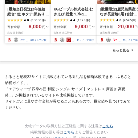
[最短当日発送]2年連続
KGピープル株式会社 む
[数量限定]鹿児島県産
総合1位 ホタテ 訳あり (
きえび 総量 1.7kg
なぎ長蒲焼6尾 (合計
ふるさと納税 ほたて ふ
(850g×2P) 特大 5Lサイ
600g以上)
4.8
(
35050
件
)
4.4
(
1098
件
)
4.6
(
9595
件
)
るさと納税 訳あり 帆立
ズ バナメイエビ バラ凍
8,000
9,000
20,000
寄付金額
寄付金額
寄付金額
円〜
円〜
円
ふるさと わけあり ホタ
結 下処理不要 サイズ不
北海道 別海町
大阪府 泉佐野市
鹿児島県 大崎町
テ貝柱 貝 人気 不揃い 刺
揃い 訳あり
身 規格外 魚介 ランキン
6
サイトで比較
15
サイトで比較
15
サイトで比
グ 海鮮 冷凍 発送時期が
選べる 北海道 別海町 )
もっと見る
(クラウドファンディン
グ対象)
ふるさと納税22サイトに掲載されている返礼品を横断比較できる「ふるさと
納税ガイド」。
「エアウィーヴ 四季布団 和匠 シングル サイズ | マットレス 床置き 高反
発…」が掲載されているサイトを比較掲載しています。
サイトごとに量や寄付金額が異なることもあるので、最安値を見つけてみて
ください。
比較データの取得方法と正確性に関する注意は
こちら
掲載情報の誤り等は
こちら
よりご報告ください