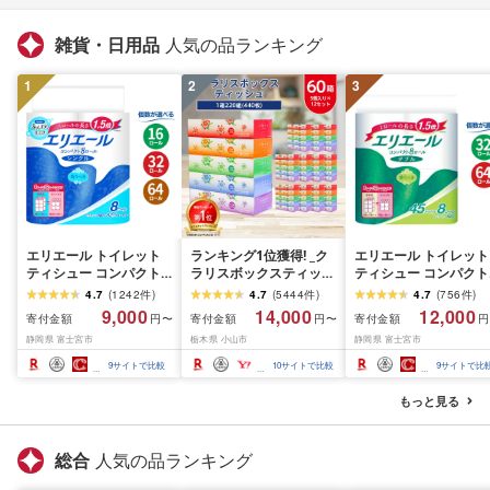
雑貨・日用品
人気の品ランキング
1
2
3
エリエール トイレット
ランキング1位獲得! _ク
エリエール トイレット
ティシュー コンパクト
ラリスボックスティッシ
ティシュー コンパクト
シングル [個数が選べ
ュ60箱(1箱220組(440
ダブル [選べるロール
4.7
(
1242
件
)
4.7
(
5444
件
)
4.7
(
756
件
)
る:16・32・64 ロール]
枚))(5個入り×12セット)_
数:32・64 ロール] 1.5
9,000
14,000
12,000
寄付金額
寄付金額
寄付金額
円〜
円〜
円
1.5倍巻 82.5m トイレッ
ティッシュ ティッシュ
巻 45m トイレットペ
静岡県 富士宮市
栃木県 小山市
静岡県 富士宮市
トペーパー シングル パ
ペーパー 日用品 常備品
パー ダブル パルプ10
ルプ100% 香りつき 日用
生活用品 まとめ買い [配
香りつき 日用品 消耗
9
サイトで比較
10
サイトで比較
9
サイトで比
品 消耗品 備蓄 ふるさと
送不可地域:離島・沖縄
備蓄 ふるさと納税 ふ
納税 ふるさと 送料無料
県]
さと 送料無料 静岡県 
もっと見る
静岡県 富士宮市
士宮市
総合
人気の品ランキング