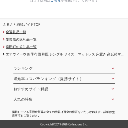
口コミ投稿は
こちら
から受け付けております
ふるさと納税ガイドTOP
全返礼品一覧
愛知県の返礼品一覧
幸田町の返礼品一覧
エアウィーヴ 四季布団 和匠 シングル サイズ | マットレス 床置き 高反発マッ
トレス マットレスパッド 寝返りしやすい 肩周りが柔らかい 体圧分散マットレ
ス 敷布団 寝具 折りたたみ 三つ折り 収納 マットレス 日本製 airweave
ランキング
還元率コスパランキング（提携サイト）
おすすめサイト解説
人気の特集
掲載している寄附金額等の全ての情報は万全の保証をいたしかねます。詳細は
免
責事項
をご覧ください
Copyright©2019-2026 Colleagues Inc.