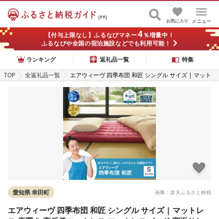
[PR]
お気に入り
メニュー
4
【付与上限なし】ふるなびマネー
％増量中！
ふるなびや全国の宿泊施設などでも利用可能！
ランキング
返礼品一覧
特集
TOP
全返礼品一覧
エアウィーヴ 四季布団 和匠 シングル サイズ | マット
レス 床置き 高反発マットレス マットレスパッド 寝返
りしやすい 肩周りが柔らかい 体圧分散マットレス 敷布
団 寝具 折りたたみ 三つ折り 収納 マットレス 日本製 ai
rweave
愛知県 幸田町
画像：楽天ふるさと納税
エアウィーヴ 四季布団 和匠 シングル サイズ | マットレ