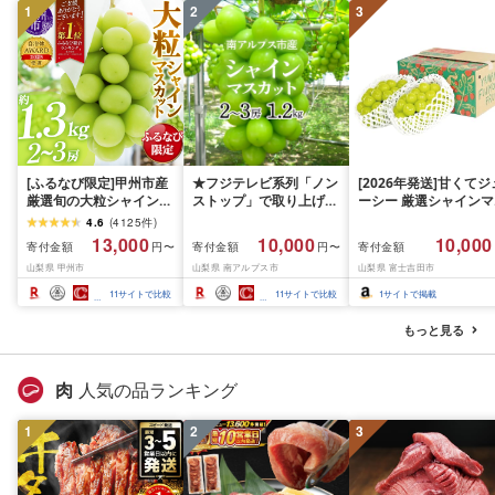
1
2
3
[ふるなび限定]甲州市産
★フジテレビ系列「ノン
[2026年発送]甘くてジ
厳選旬の大粒シャインマ
ストップ」で取り上げら
ーシー 厳選シャインマ
スカット 約1.3kg 2〜3
れました!★[2026年発送
スカット1.2kg (2026
4.6
(
4125
件
)
房[2026年発送]
先行予約]南アルプス市
月前半(1〜15日)から1
13,000
10,000
10,000
寄付金額
寄付金額
寄付金額
円〜
円〜
(MG)B12-472 FN-
産シャインマスカット
月下旬までの発送) フ
山梨県 甲州市
山梨県 南アルプス市
山梨県 富士吉田市
Limited-VO シャインマ
1.2kg以上(2〜3房)ふる
ーツ ぶどう 果物 山梨
スカット フルーツ
さと納税 おすすめ 山梨
産 2026 旬 大粒 高級 
11
サイトで比較
11
サイトで比較
1
サイトで掲載
県 南アルプス市 送料無
ドウ 葡萄 富士吉田市
料 AL
もっと見る
肉
人気の品ランキング
1
2
3