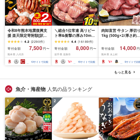
令和8年熊本地震復興支
＼総合1位常連 高リピー
肉卸直営 牛タン 厚切
援 楽天限定寄附額[訳あ
ト率&衝撃の厚み10mm
1kg (500g×2/厚さ約
り]牛タン 500g〜2kg 肉
厚切り牛タン 塩味/ ≪ス
10mm) 訳あり 訳有り
4.2
(
2290
件
)
4.4
(
16189
件
)
牛肉 訳あり 牛タン 冷凍
ピード発送!!10営業日以
牛肉 焼肉 冷凍 スライ
7,500
8,000
14,000
寄付金額
寄付金額
寄付金額
円〜
円〜
円
小分け 厚切り 薄切り 食
内発送≫ 選べる内容量
業務用 バーベキュー
熊本県 八代市
岩手県 花巻市
熊本県 水上村
べ比べ 500g 1kg 1.5kg
500g / 1kg 定期便 毎月
BBQ おつまみ ギフト 
2kg 牛 人気 ビーフ 牛た
届く 牛肉 肉 BBQ ふるさ
祝い お中元 夏ギフト
13
サイトで比較
15
サイトで比較
5
サイトで比
ん ふるさと納税 ランキ
と 人気 ランキング 岩手
ング スピード発送 送料
県 花巻市
もっと見る
無料
魚介・海産物
人気の品ランキング
1
2
3