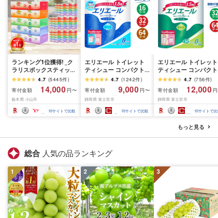
ランキング1位獲得! _ク
エリエール トイレット
エリエール トイレット
ラリスボックスティッシ
ティシュー コンパクト
ティシュー コンパクト
ュ60箱(1箱220組(440
シングル [個数が選べ
ダブル [選べるロール
4.7
(
5445
件
)
4.7
(
1242
件
)
4.7
(
756
件
)
枚))(5個入り×12セット)_
る:16・32・64 ロール]
数:32・64 ロール] 1.5
14,000
9,000
12,000
寄付金額
寄付金額
寄付金額
円〜
円〜
円
ティッシュ ティッシュ
1.5倍巻 82.5m トイレッ
巻 45m トイレットペ
栃木県 小山市
静岡県 富士宮市
静岡県 富士宮市
ペーパー 日用品 常備品
トペーパー シングル パ
パー ダブル パルプ10
生活用品 まとめ買い [配
ルプ100% 香りつき 日用
香りつき 日用品 消耗
10
サイトで比較
10
サイトで比較
10
サイトで比
送不可地域:離島・沖縄
品 消耗品 備蓄 ふるさと
備蓄 ふるさと納税 ふ
県]
納税 ふるさと 送料無料
さと 送料無料 静岡県 
もっと見る
静岡県 富士宮市
士宮市
総合
人気の品ランキング
1
2
3