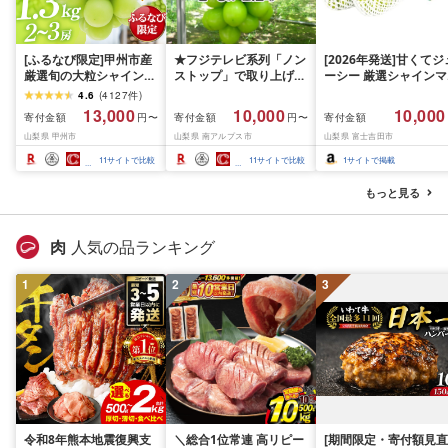
[ふるなび限定]甲州市産
★フジテレビ系列「ノン
[2026年発送]甘くてジ
厳選旬の大粒シャインマ
ストップ」で取り上げら
ーシー 厳選シャインマ
スカット 約1.3kg 2〜3
れました!★[2026年発送
スカット1.2kg (2026
4.6
(
4127
件
)
房[2026年発送]
先行予約]南アルプス市
月前半(1〜15日)から1
13,000
10,000
10,000
寄付金額
寄付金額
寄付金額
円〜
円〜
(MG)B12-472 FN-
産シャインマスカット
月下旬までの発送) フ
山梨県 甲州市
山梨県 南アルプス市
山梨県 富士吉田市
Limited-VO シャインマ
1.2kg以上(2〜3房)ふる
ーツ ぶどう 果物 山梨
スカット フルーツ
さと納税 おすすめ 山梨
産 2026 旬 大粒 高級 
11
サイトで比較
11
サイトで比較
1
サイトで掲載
県 南アルプス市 送料無
ドウ 葡萄 富士吉田市
料 AL
もっと見る
肉
人気の品ランキング
1
2
3
令和8年熊本地震復興支
＼総合1位常連 高リピー
[期間限定・寄付額見直