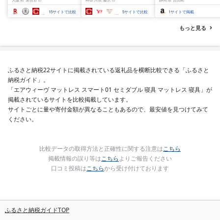
揃い 訳あり
噌漬け みそ 味噌 鮮魚 魚
介 銀だら 銀ダラ ギンダ
15
サイトで比較
5
サイトで比較
1
サイトで掲載
ラ ぎんだら 鱈 タラ 魚
西京焼き 西京漬 西京や
もっと見る
き 冷凍 厳選 鮮魚 漬け魚
漬魚 新鮮 小分け 人気返
礼品 おかず おつまみ お
酒のあて 家計応援
10000円 魚喜 神奈川 湘
ふるさと納税22サイトに掲載されている返礼品を横断比較できる「ふるさと
南 藤沢
納税ガイド」。
「エアウィーヴ マットレス スマート01 セミダブル 寝具 マットレス 寝具」が
掲載されているサイトを比較掲載しています。
サイトごとに量や寄付金額が異なることもあるので、最安値を見つけてみて
ください。
比較データの取得方法と正確性に関する注意は
こちら
掲載情報の誤り等は
こちら
よりご報告ください
口コミ投稿は
こちら
から受け付けております
ふるさと納税ガイドTOP