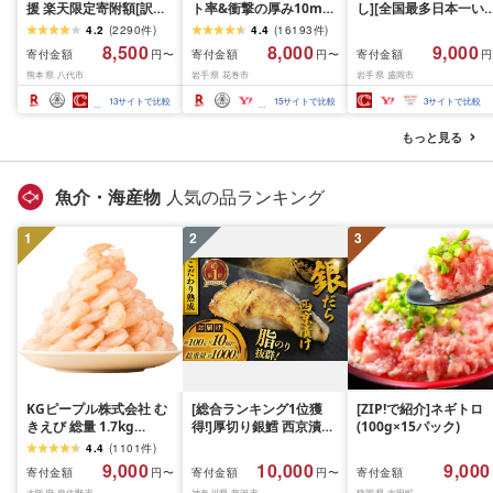
援 楽天限定寄附額[訳あ
ト率&衝撃の厚み10mm
し][全国最多日本一い
り]牛タン 500g〜2kg 肉
厚切り牛タン 塩味/ ≪ス
て牛入り]ハンバーグ
4.2
(
2290
件
)
4.4
(
16193
件
)
牛肉 訳あり 牛タン 冷凍
ピード発送!!10営業日以
1.5kg(150g×10個) い
8,500
8,000
9,000
寄付金額
寄付金額
寄付金額
円〜
円〜
円
小分け 厚切り 薄切り 食
内発送≫ 選べる内容量
て牛 × 岩中豚 ハンバー
熊本県 八代市
岩手県 花巻市
岩手県 盛岡市
べ比べ 500g 1kg 1.5kg
500g / 1kg 定期便 毎月
グ 合挽き 合い挽き 黒
2kg 牛 人気 ビーフ 牛た
届く 牛肉 肉 BBQ ふるさ
和牛 人気 冷凍 個包装 
13
サイトで比較
15
サイトで比較
3
サイトで比較
ん ふるさと納税 ランキ
と 人気 ランキング 岩手
分け 冷凍 牛肉 豚肉 和
ング スピード発送 送料
県 花巻市
ビーフ ポーク はんば
もっと見る
無料
ぐ 挽肉 お肉 ミンチ 肉
お弁当 hannba-gu ラ
キング 1位 1万円以下 
魚介・海産物
人気の品ランキング
手県 盛岡市 東北 岩手 
岡 shikoku001k
1
2
3
KGピープル株式会社 む
[総合ランキング1位獲
[ZIP!で紹介]ネギトロ
きえび 総量 1.7kg
得!]厚切り銀鱈 西京漬け
(100g×15パック)
(850g×2P) 特大 5Lサイ
訳あり 銀鱈 西京漬け 計
4.4
(
1101
件
)
ズ バナメイエビ バラ凍
約 1,000g (約 100g × 10
9,000
10,000
9,000
寄付金額
寄付金額
寄付金額
円〜
円〜
結 下処理不要 サイズ不
切) 西京味噌 西京みそ 味
大阪府 泉佐野市
神奈川県 藤沢市
静岡県 吉田町