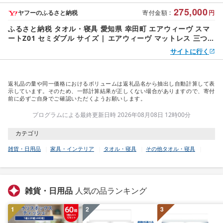
275,000
ヤフーのふるさと納税
寄付金額
:
円
ふるさと納税 タオル・寝具 愛知県 幸田町 エアウィーヴ スマ
ートZ01 セミダブル サイズ | エアウィーヴ マットレス 三つ折
り 折りたたみマットレス マットレ…
サイトに行く
返礼品の量や同一価格におけるボリュームは返礼品名から抽出し自動計算して表
示しています。そのため、一部計算結果が正しくない場合がありますので、寄付
前に必ずご自身でご確認いただくようお願いします。
プログラムによる最終更新日時 2026年08月08日 12時00分
カテゴリ
雑貨・日用品
家具・インテリア
タオル・寝具
その他タオル・寝具
雑貨・日用品
人気の品ランキング
1
2
3