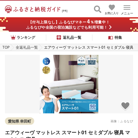
[PR]
お気に入り
メニュー
4
【付与上限なし】ふるなびマネー
％増量中！
ふるなびや全国の宿泊施設などでも利用可能！
ランキング
返礼品一覧
特集
TOP
全返礼品一覧
エアウィーヴ マットレス スマート01 セミダブル 寝具
マットレス 寝具
愛知県 幸田町
画像：ふるなび
エアウィーヴ マットレス スマート01 セミダブル 寝具 マ