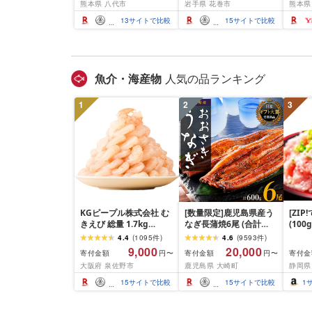
熊本県 八代市
岩手県 花巻市
熊本県
べ比べ 500g 1kg 1.5kg
500g / 1kg 定期便 毎月
BBQ
2kg 牛 人気 ビーフ 牛た
届く 牛肉 肉 BBQ ふるさ
祝い 
13
サイトで比較
15
サイトで比較
ん ふるさと納税 ランキ
と 人気 ランキング 岩手
ング スピード発送 送料
県 花巻市
無料
魚介・海産物
人気の品ランキング
1
2
3
KGピープル株式会社 む
[数量限定]鹿児島県産う
[ZI
きえび 総量 1.7kg
なぎ長蒲焼6尾 (合計
(100
(850g×2P) 特大 5Lサイ
600g以上)
4.4
(
1095
件
)
4.6
(
9593
件
)
ズ バナメイエビ バラ凍
9,000
20,000
寄付金額
寄付金額
寄付金
円〜
円〜
結 下処理不要 サイズ不
大阪府 泉佐野市
鹿児島県 大崎町
静岡県
揃い 訳あり
15
サイトで比較
15
サイトで比較
1