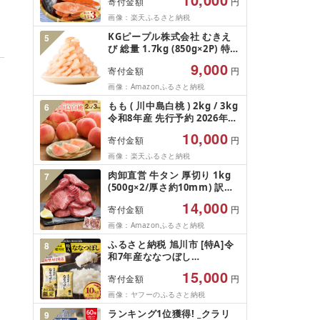
寄付金額
円
さけ しゃけ サーモン 魚 魚介
類 魚介 魚貝 水産 海鮮 海産物
画像：楽天ふるさと納税
冷凍 厚切 肉 厚 塩鮭 銀鮭 ふ
KGピープル株式会社 むきえ
5
るさと 送料無料 切身 規格外
び 総量 1.7kg (850g×2P) 特大
千葉県 銚子市 銚子東洋
5Lサイズ バナメイエビ バラ
9,000
寄付金額
円
凍結 下処理不要 サイズ不揃い
訳あり
画像：Amazonふるさと納税
もも ( 川中島白桃 ) 2kg / 3kg
6
令和8年産 先行予約 2026年
山形県産 桃 白桃 果物 フルー
10,000
寄付金額
円
ツ 秀品 のし 贈答 ギフト おす
そ分け 期間限定 冷蔵便 送料
画像：楽天ふるさと納税
無料 産地直送 お取り寄せ [ 山
肉卸直営 牛タン 厚切り 1kg
7
形県 天童市 ]
(500g×2/厚さ約10mm) 訳あ
り 訳有り肉 牛肉 焼肉 冷凍 ス
14,000
寄付金額
円
ライス 業務用 バーベキュー
BBQ おつまみ ギフト お祝い
画像：Amazonふるさと納税
お中元 夏ギフト
ふるさと納税 旭川市 [特A]令
8
和7年産ななつぼし
10kg(5kg×2)北海道旭川産 米
15,000
寄付金額
円
お米[さとふる限定]_05957
画像：ヤフーのふるさと納税
ランキング1位獲得! _クラリ
9