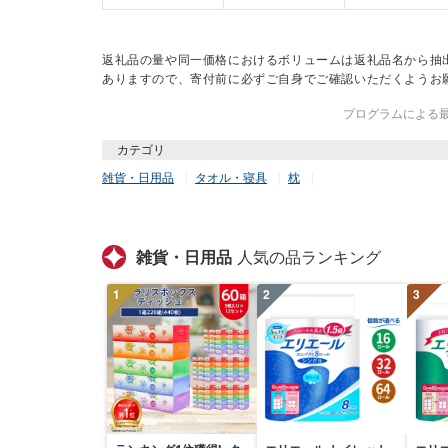
返礼品の量や同一価格におけるボリュームは返礼品名から抽
ありますので、寄付前に必ずご自身でご確認いただくようお
プログラムによる最終
カテゴリ
雑貨・日用品
タオル・寝具
枕
雑貨・日用品
人気の品ランキング
1
2
3