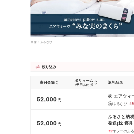
画像：ふるなび
絞り込み
ボリューム
寄付金額
返礼品名
(千円あたり)
枕 エアウィ
52,000
円
ふるなび
4
ふるさと納税
52,000
発送]枕 寝
円
ヤフーのふ