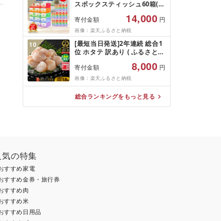
スボックスティッシュ60箱(1
箱220組(440枚))(5個入り×12
14,000
寄付金額
円
セット)_ ティッシュ ティッシ
ュペーパー 日用品 常備品 生
画像：楽天ふるさと納税
活用品 まとめ買い [配送不可
[最短当日発送]2年連続 総合1
10
地域:離島・沖縄県]
位 ホタテ 訳あり ( ふるさと納
税 ほたて ふるさと納税 訳あ
8,000
寄付金額
円
り 帆立 ふるさと わけあり ホ
タテ貝柱 貝 人気 不揃い 刺身
画像：楽天ふるさと納税
規格外 魚介 ランキング 海鮮
冷凍 発送時期が選べる 北海道
総合ランキングをもっと見る
別海町 )(クラウドファンディ
ング対象)
人気の特集
おすすめ家電
おすすめ金券・旅行券
おすすめ肉
おすすめ米
おすすめ日用品