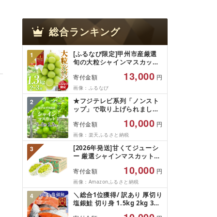
総合ランキング
[ふるなび限定]甲州市産厳選
1
旬の大粒シャインマスカット
約1.3kg 2〜3房[2026年発送]
13,000
寄付金額
円
(MG)B12-472 FN-Limited-
VO シャインマスカット フル
画像：ふるなび
ーツ
★フジテレビ系列「ノンスト
2
ップ」で取り上げられました!
★[2026年発送先行予約]南ア
10,000
寄付金額
円
ルプス市産シャインマスカッ
ト1.2kg以上(2〜3房)ふるさと
画像：楽天ふるさと納税
納税 おすすめ 山梨県 南アル
[2026年発送]甘くてジューシ
3
プス市 送料無料 AL
ー 厳選シャインマスカット
1.2kg (2026年9月前半(1〜15
10,000
寄付金額
円
日)から10月下旬までの発送)
フルーツ ぶどう 果物 山梨県
画像：Amazonふるさと納税
産 2026 旬 大粒 高級 ブドウ
＼総合1位獲得/ 訳あり 厚切り
4
葡萄 富士吉田市
塩銀鮭 切り身 1.5kg 2kg 3kg
定期便 [選べる内容量] 人気 鮭
10,000