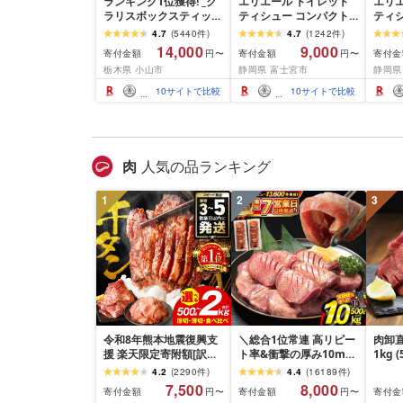
ランキング1位獲得! _ク
エリエール トイレット
エリ
ラリスボックスティッシ
ティシュー コンパクト
ティ
ュ60箱(1箱220組(440
シングル [個数が選べ
ダブル
4.7
(
5440
件
)
4.7
(
1242
件
)
枚))(5個入り×12セット)_
る:16・32・64 ロール]
数:32
14,000
9,000
寄付金額
寄付金額
寄付金
円〜
円〜
ティッシュ ティッシュ
1.5倍巻 82.5m トイレッ
巻 4
栃木県 小山市
静岡県 富士宮市
静岡県
ペーパー 日用品 常備品
トペーパー シングル パ
パー 
生活用品 まとめ買い [配
ルプ100% 香りつき 日用
香りつ
10
サイトで比較
10
サイトで比較
送不可地域:離島・沖縄
品 消耗品 備蓄 ふるさと
備蓄 
県]
納税 ふるさと 送料無料
さと 
静岡県 富士宮市
士宮
肉
人気の品ランキング
1
2
3
令和8年熊本地震復興支
＼総合1位常連 高リピー
肉卸直
援 楽天限定寄附額[訳あ
ト率&衝撃の厚み10mm
1kg 
り]牛タン 500g〜2kg 肉
厚切り牛タン 塩味/ ≪ス
10m
4.2
(
2290
件
)
4.4
(
16189
件
)
牛肉 訳あり 牛タン 冷凍
ピード発送!!10営業日以
牛肉 
7,500
8,000
寄付金額
寄付金額
寄付金
円〜
円〜
小分け 厚切り 薄切り 食
内発送≫ 選べる内容量
業務