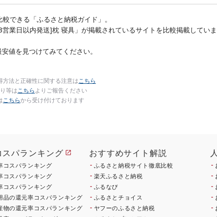
(クラウドファンディン
べる 定期便 特大 ジ
グ対象)
比較できる「ふるさと納税ガイド」。
[3営業日以内発送]枕 寝具」が掲載されているサイトを比較掲載していま
最安値を見つけてみてください。
得方法と正確性に関する注意は
こちら
り等は
こちら
よりご報告ください
は
こちら
から受け付けております
コスパランキング
おすすめサイト解説
率コスパランキング
ふるさと納税サイト徹底比較
率コスパランキング
楽天ふるさと納税
率コスパランキング
ふるなび
用品の還元率コスパランキング
ふるさとチョイス
産物の還元率コスパランキング
ヤフーのふるさと納税