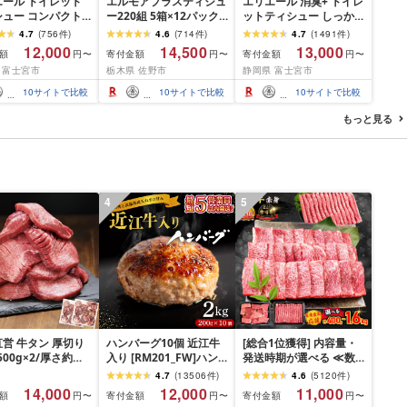
エール トイレット
エルモアプラスティシュ
エリエール 消臭+ トイレ
シュー コンパクト
ー220組 5箱×12パック
ットティシュー しっか
 [選べるロール
(60箱)[離島・沖縄県不
り香るフレッシュクリア
4.7
(
756
件
)
4.6
(
714
件
)
4.7
(
1491
件
)
・64 ロール] 1.5倍
可]_ ティッシュ ティッ
の香り コンパクトダブ
12,000
14,500
13,000
額
寄付金額
寄付金額
円〜
円〜
円〜
5m トイレットペー
シュペーパー 日用品 消
ル [選べるロール数:32・
 富士宮市
栃木県 佐野市
静岡県 富士宮市
ダブル パルプ100%
耗品 まとめ買い 常備品
64・96 ロール] 1.5倍巻
き 日用品 消耗品
生活用品 ボックスティ
37.5m トイレットペー
10
サイトで比較
10
サイトで比較
10
サイトで比較
ふるさと納税 ふる
ッシュ [配送不可地域:離
パー ダブル パルプ100%
送料無料 静岡県 富
島・沖縄県]
日用品 消耗品 備蓄 送料
もっと見る
市
無料 静岡県 富士宮市
4
5
営 牛タン 厚切り
ハンバーグ10個 近江牛
[総合1位獲得] 内容量・
(500g×2/厚さ約
入り [RM201_FW]ハン
発送時期が選べる ≪数
m) 訳あり 訳有り肉
バーグ
量限定≫ 宮崎牛 赤身 ス
4.7
(
13506
件
)
4.6
(
5120
件
)
焼肉 冷凍 スライス
ライス 焼肉 国産 肉 牛肉
14,000
12,000
11,000
額
寄付金額
寄付金額
円〜
円〜
円〜
用 バーベキュー
薄切り 黒毛和牛 A4 A5