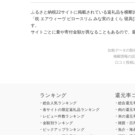
ふるさと納税22サイトに掲載されている返礼品を横断
「枕 エアウィーヴ ピロースリム みな実のまくら 寝具
す。
サイトごとに量や寄付金額が異なることもあるので、
比較データの取
掲載情報の誤
口コミ投稿
ランキング
還元率
総合人気ランキング
総合還元
各サイトの限定返礼品ランキング
肉の還元
レビュー件数ランキング
米の還元
金額別ランキング
雑貨・日
ピックアップランキング
魚介・海