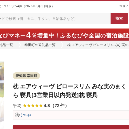
9,160,854件（2026年8月6日時点）
本サイ
4
なびマネー
％増量中！
ふるなびや全国の宿泊施設
礼品一覧
幸田町の返礼品一覧
枕 エアウィーヴ ピロースリム みな実の
愛知県 幸田町
枕 エアウィーヴ ピロースリム みな実のまく
ら 寝具[3営業日以内発送]枕 寝具
4.8
72
平均
（
件
）
(
)
72
件