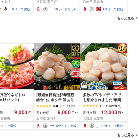
 水上村
滋賀県 竜王町
宮崎県 日南市
 おつまみ ギフト お
人気 小分け 焼き肉 すき
お中元 夏ギフト
焼き しゃぶしゃぶ 牛丼
5
サイトで比較
10
サイトで比較
4
サイトで比較
BBQ ギフト 贈り物 おす
すめ 畜産農家応援 ミヤ
もっと見る
チク 冷凍 宮崎県 日南市
送料無料
4
5
P!で紹介]ネギトロ
[最短当日発送]2年連続
多数のTVやメディアで
g×15パック)
総合1位 ホタテ 訳あり (
も紹介されました!年間
ふるさと納税 ほたて ふ
総合ランキング4年連続1
4.8
(
35044
件
)
4.8
(
16228
件
)
るさと納税 訳あり 帆立
位!北海道オホーツク海
9,000
8,000
12,000
額
寄付金額
寄付金額
円
円〜
円〜
ふるさと わけあり ホタ
産ホタテ玉冷 | ホタテ
 吉田町
北海道 別海町
北海道 紋別市
テ貝柱 貝 人気 不揃い 刺
ほたて hotate 帆立 貝柱
身 規格外 魚介 ランキン
刺身 冷凍 貝 訳あり わけ
サイトで掲載
6
サイトで比較
18
サイトで比較
グ 海鮮 冷凍 発送時期が
あり ワケアリ 大粒 サイ
選べる 北海道 別海町 )
ズ不揃い バラエティ 選
もっと見る