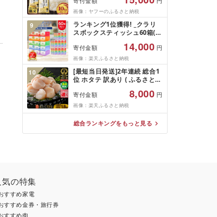
寄付金額
円
お米[さとふる限定]_05957
画像：ヤフーのふるさと納税
ランキング1位獲得! _クラリ
9
スボックスティッシュ60箱(1
箱220組(440枚))(5個入り×12
14,000
寄付金額
円
セット)_ ティッシュ ティッシ
ュペーパー 日用品 常備品 生
画像：楽天ふるさと納税
活用品 まとめ買い [配送不可
[最短当日発送]2年連続 総合1
10
地域:離島・沖縄県]
位 ホタテ 訳あり ( ふるさと納
税 ほたて ふるさと納税 訳あ
8,000
寄付金額
円
り 帆立 ふるさと わけあり ホ
タテ貝柱 貝 人気 不揃い 刺身
画像：楽天ふるさと納税
規格外 魚介 ランキング 海鮮
冷凍 発送時期が選べる 北海道
総合ランキングをもっと見る
別海町 )(クラウドファンディ
ング対象)
人気の特集
おすすめ家電
おすすめ金券・旅行券
おすすめ肉