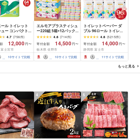
エール トイレット
エルモアプラスティシュ
トイレットペーパー ダ
シュー コンパクト
ー220組 5箱×12パック
ブル 96ロール トイレッ
 [選べるロール
(60箱)[離島・沖縄県不
ト[sf002-122]
4.7
(
756
件
)
4.6
(
714
件
)
4.6
(
5215
件
)
・64 ロール] 1.5倍
可]_ ティッシュ ティッ
12,000
14,500
14,000
額
寄付金額
寄付金額
円〜
円〜
円〜
5m トイレットペー
シュペーパー 日用品 消
 富士宮市
栃木県 佐野市
静岡県 富士市
ダブル パルプ100%
耗品 まとめ買い 常備品
き 日用品 消耗品
生活用品 ボックスティ
10
サイトで比較
10
サイトで比較
11
サイトで比較
ふるさと納税 ふる
ッシュ [配送不可地域:離
送料無料 静岡県 富
島・沖縄県]
もっと見る
市
4
5