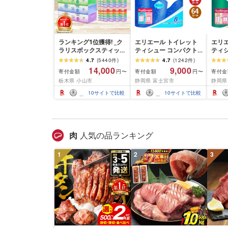
ランキング1位獲得! _ク
エリエール トイレット
エリ
ラリスボックスティッシ
ティシュー コンパクト
ティ
ュ60箱(1箱220組(440
シングル [個数が選べ
ダブル
4.7
(
5440
件
)
4.7
(
1242
件
)
枚))(5個入り×12セット)_
る:16・32・64 ロール]
数:32
14,000
9,000
寄付金額
寄付金額
寄付金
円〜
円〜
ティッシュ ティッシュ
1.5倍巻 82.5m トイレッ
巻 4
栃木県 小山市
静岡県 富士宮市
静岡県
ペーパー 日用品 常備品
トペーパー シングル パ
パー 
生活用品 まとめ買い [配
ルプ100% 香りつき 日用
香りつ
10
サイトで比較
10
サイトで比較
送不可地域:離島・沖縄
品 消耗品 備蓄 ふるさと
備蓄 
県]
納税 ふるさと 送料無料
さと 
静岡県 富士宮市
士宮
肉
人気の品ランキング
1
2
3