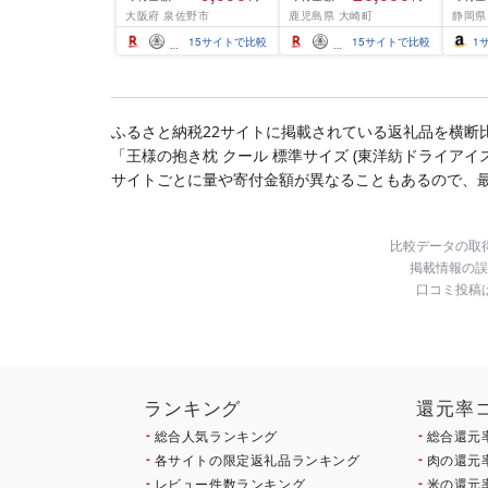
結 下処理不要 サイズ不
大阪府 泉佐野市
鹿児島県 大崎町
静岡県
揃い 訳あり
15
サイトで比較
15
サイトで比較
1
ふるさと納税22サイトに掲載されている返礼品を横断
「王様の抱き枕 クール 標準サイズ (東洋紡ドライアイス
サイトごとに量や寄付金額が異なることもあるので、
比較データの取
掲載情報の誤
口コミ投稿
ランキング
還元率
総合人気ランキング
総合還元
各サイトの限定返礼品ランキング
肉の還元
レビュー件数ランキング
米の還元