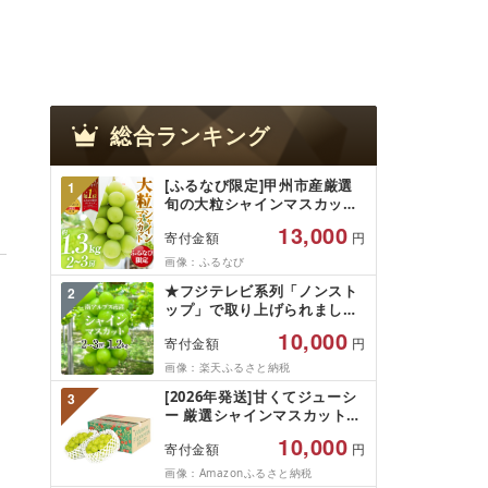
総合ランキング
[ふるなび限定]甲州市産厳選
1
旬の大粒シャインマスカット
約1.3kg 2〜3房[2026年発送]
13,000
寄付金額
円
(MG)B12-472 FN-Limited-
VO シャインマスカット フル
画像：ふるなび
ーツ
★フジテレビ系列「ノンスト
2
ップ」で取り上げられました!
★[2026年発送先行予約]南ア
10,000
寄付金額
円
ルプス市産シャインマスカッ
ト1.2kg以上(2〜3房)ふるさと
画像：楽天ふるさと納税
納税 おすすめ 山梨県 南アル
[2026年発送]甘くてジューシ
3
プス市 送料無料 AL
ー 厳選シャインマスカット
1.2kg (2026年9月前半(1〜15
10,000
寄付金額
円
日)から10月下旬までの発送)
フルーツ ぶどう 果物 山梨県
画像：Amazonふるさと納税