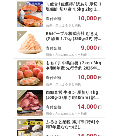
産 2026 旬 大粒 高級 ブドウ
＼総合1位獲得/ 訳あり 厚切り
4
葡萄 富士吉田市
塩銀鮭 切り身 1.5kg 2kg 3kg
定期便 [選べる内容量] 人気 鮭
10,000
寄付金額
円
さけ しゃけ サーモン 魚 魚介
類 魚介 魚貝 水産 海鮮 海産物
画像：楽天ふるさと納税
冷凍 厚切 肉 厚 塩鮭 銀鮭 ふ
KGピープル株式会社 むきえ
5
るさと 送料無料 切身 規格外
び 総量 1.7kg (850g×2P) 特大
千葉県 銚子市 銚子東洋
5Lサイズ バナメイエビ バラ
9,000
寄付金額
円
凍結 下処理不要 サイズ不揃い
訳あり
画像：Amazonふるさと納税
もも ( 川中島白桃 ) 2kg / 3kg
6
令和8年産 先行予約 2026年
山形県産 桃 白桃 果物 フルー
10,000
寄付金額
円
ツ 秀品 のし 贈答 ギフト おす
そ分け 期間限定 冷蔵便 送料
画像：楽天ふるさと納税
無料 産地直送 お取り寄せ [ 山
肉卸直営 牛タン 厚切り 1kg
7
形県 天童市 ]
(500g×2/厚さ約10mm) 訳あ
り 訳有り肉 牛肉 焼肉 冷凍 ス
14,000
寄付金額
円
ライス 業務用 バーベキュー
BBQ おつまみ ギフト お祝い
画像：Amazonふるさと納税
お中元 夏ギフト
ふるさと納税 旭川市 [特A]令
8
和7年産ななつぼし
10kg(5kg×2)北海道旭川産 米
15,000