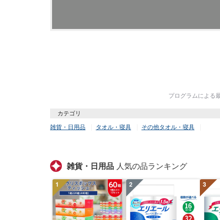
プログラムによる最終
カテゴリ
雑貨・日用品
タオル・寝具
その他タオル・寝具
雑貨・日用品
人気の品ランキング
1
2
3