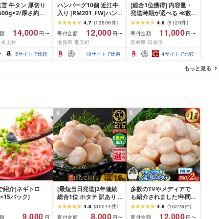
営 牛タン 厚切り
ハンバーグ10個 近江牛
[総合1位獲得] 内容量・
(500g×2/厚さ約
入り [RM201_FW]ハン
発送時期が選べる ≪数
m) 訳あり 訳有り肉
バーグ
量限定≫ 宮崎牛 赤身 ス
4.7
(
13506
件
)
4.6
(
5120
件
)
焼肉 冷凍 スライス
ライス 焼肉 国産 肉 牛肉
14,000
12,000
11,000
額
寄付金額
寄付金額
円〜
円〜
円〜
用 バーベキュー
薄切り 黒毛和牛 A4 A5
 水上村
滋賀県 竜王町
宮崎県 日南市
 おつまみ ギフト お
人気 小分け 焼き肉 すき
お中元 夏ギフト
焼き しゃぶしゃぶ 牛丼
5
サイトで比較
10
サイトで比較
4
サイトで比較
BBQ ギフト 贈り物 おす
すめ 畜産農家応援 ミヤ
もっと見る
チク 冷凍 宮崎県 日南市
送料無料
4
5
P!で紹介]ネギトロ
[最短当日発送]2年連続
多数のTVやメディアで
g×15パック)
総合1位 ホタテ 訳あり (
も紹介されました!年間
ふるさと納税 ほたて ふ
総合ランキング4年連続1
4.8
(
35044
件
)
4.8
(
16228
件
)
るさと納税 訳あり 帆立
位!北海道オホーツク海
9,000
8,000
12,000
額
寄付金額
寄付金額
円
円〜
円〜