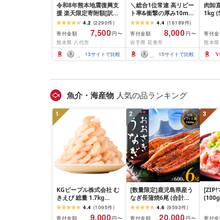
令和8年熊本地震復興支
＼総合1位常連 高リピー
肉卸直
援 楽天限定寄附額[訳あ
ト率&衝撃の厚み10mm
1kg 
り]牛タン 500g〜2kg 肉
厚切り牛タン 塩味/ ≪ス
10m
4.2
(
2290
件
)
4.4
(
16189
件
)
牛肉 訳あり 牛タン 冷凍
ピード発送!!10営業日以
牛肉 
7,500
8,000
寄付金額
寄付金額
寄付金
円〜
円〜
小分け 厚切り 薄切り 食
内発送≫ 選べる内容量
業務
熊本県 八代市
岩手県 花巻市
熊本県
べ比べ 500g 1kg 1.5kg
500g / 1kg 定期便 毎月
BBQ
2kg 牛 人気 ビーフ 牛た
届く 牛肉 肉 BBQ ふるさ
祝い 
13
サイトで比較
15
サイトで比較
ん ふるさと納税 ランキ
と 人気 ランキング 岩手
ング スピード発送 送料
県 花巻市
無料
魚介・海産物
人気の品ランキング
1
2
3
KGピープル株式会社 む
[数量限定]鹿児島県産う
[ZI
きえび 総量 1.7kg
なぎ長蒲焼6尾 (合計
(100
(850g×2P) 特大 5Lサイ
600g以上)
4.4
(
1095
件
)
4.6
(
9593
件
)
ズ バナメイエビ バラ凍
9,000
20,000
寄付金額
寄付金額
寄付金
円〜
円〜