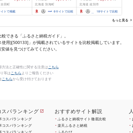
ふるさと わけあり ホタ
産ホタテ玉冷 | ホタテ
 吉田町
北海道 別海町
北海道 紋別市
テ貝柱 貝 人気 不揃い 刺
ほたて hotate 帆立 貝柱
身 規格外 魚介 ランキン
刺身 冷凍 貝 訳あり わけ
サイトで掲載
6
サイトで比較
18
サイトで比較
グ 海鮮 冷凍 発送時期が
あり ワケアリ 大粒 サイ
選べる 北海道 別海町 )
ズ不揃い バラエティ 選
もっと見る
(クラウドファンディン
べる 定期便 特大 ジ
グ対象)
比較できる「ふるさと納税ガイド」。
使用)[500133]」が掲載されているサイトを比較掲載しています。
最安値を見つけてみてください。
得方法と正確性に関する注意は
こちら
り等は
こちら
よりご報告ください
は
こちら
から受け付けております
コスパランキング
おすすめサイト解説
率コスパランキング
ふるさと納税サイト徹底比較
率コスパランキング
楽天ふるさと納税
率コスパランキング
ふるなび