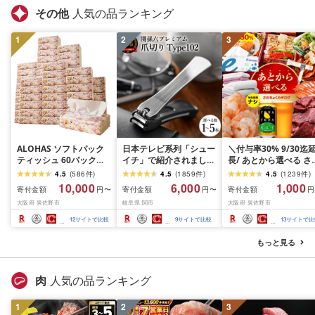
その他
人気の品ランキング
1
2
3
ALOHAS ソフトパック
日本テレビ系列「シュー
＼付与率30% 9/30迄
ティッシュ 60パック
イチ」で紹介されました
長/ あとから選べる さ
×400枚(200組) 日用品
(R7.09.13放送)[刀匠 関
ちょくカタログ 有効期
4.5
(
586
件
)
4.5
(
1859
件
)
4.5
(
1239
件
)
必需品 常備品 まとめ買
孫六の伝統から生まれた
限なし 満足度9割 ラン
10,000
6,000
1,000
寄付金額
寄付金額
寄付金額
円〜
円〜
円
い 備蓄 防災
ツメキリ][選べる本数 1
ング急上昇中 カタログ
大阪府 泉佐野市
岐阜県 関市
大阪府 泉佐野市
本〜5本セット] 貝印 関
肉 よなよなエール 牛
孫六 爪切り type102 ス
ん ビール 酒 かに サー
12
サイトで比較
9
サイトで比較
13
サイトで比
テンレス 高級つめきり
ン 野菜 うなぎ タオル 
ストッパーケース U字
ィッシュ 日用品 あと
もっと見る
取り外し可能 2WAY や
らセレクト 楽天限定 
すり ギフト
阪府 泉佐野市
肉
人気の品ランキング
1
2
3