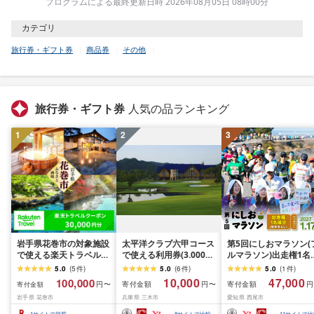
プログラムによる最終更新日時 2026年08月05日 08時00分
カテゴリ
旅行券・ギフト券
商品券
その他
旅行券・ギフト券
人気の品ランキング
1
2
3
岩手県花巻市の対象施設
太平洋クラブ六甲コース
第5回にしおマラソン(
で使える楽天トラベルク
で使える利用券(3.000円
ルマラソン)出走権1名
ーポン 30,000円分 寄付
分)
(駐車券なし)・
5.0
(
5
件
)
5.0
(
6
件
)
5.0
(
1
件
)
額 100,000円 旅行 チケ
nmarathon5
10,000
47,000
100,000
寄付金額
寄付金額
円〜
円〜
円
寄付金額
ット 観光地応援 岩手県
岩手県 花巻市
兵庫県 三木市
愛知県 西尾市
温泉 観光 ホテル 旅館 ク
ーポン 予約 宿泊 コロナ
1
サイトで掲載
8
サイトで比較
11
サイトで比