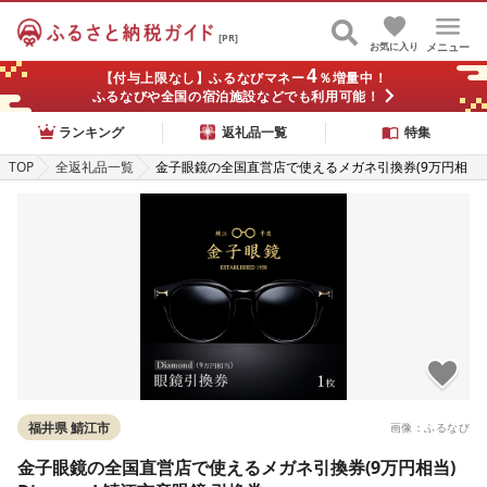
[PR]
お気に入り
メニュー
4
【付与上限なし】ふるなびマネー
％増量中！
ふるなびや全国の宿泊施設などでも利用可能！
ランキング
返礼品一覧
特集
TOP
全返礼品一覧
金子眼鏡の全国直営店で使えるメガネ引換券(9万円相
当) Diamond 鯖江市産眼鏡 引換券
福井県 鯖江市
画像：ふるなび
金子眼鏡の全国直営店で使えるメガネ引換券(9万円相当)