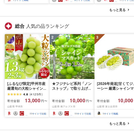
支援 宿泊券 アウトドア
※花巻市内の対象宿泊施
もっと見る
設のみ利用可能
総合
人気の品ランキング
1
2
3
[ふるなび限定]甲州市産
★フジテレビ系列「ノン
[2026年発送]甘くてジ
厳選旬の大粒シャインマ
ストップ」で取り上げら
ーシー 厳選シャインマ
スカット 約1.3kg 2〜3
れました!★[2026年発送
スカット1.2kg (2026
4.6
(
4125
件
)
房[2026年発送]
先行予約]南アルプス市
月前半(1〜15日)から1
13,000
10,000
10,000
寄付金額
寄付金額
寄付金額
円〜
円〜
(MG)B12-472 FN-
産シャインマスカット
月下旬までの発送) フ
山梨県 甲州市
山梨県 南アルプス市
山梨県 富士吉田市
Limited-VO シャインマ
1.2kg以上(2〜3房)ふる
ーツ ぶどう 果物 山梨
スカット フルーツ
さと納税 おすすめ 山梨
産 2026 旬 大粒 高級 
11
サイトで比較
11
サイトで比較
1
サイトで掲載
県 南アルプス市 送料無
ドウ 葡萄 富士吉田市
料 AL
もっと見る