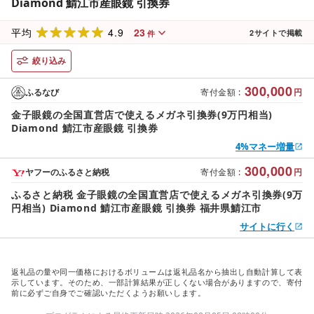
Diamond 鯖江市産眼鏡 引換券
4.9
23
平均
2
サイトで掲載
件
絞り込み
300,000
ふるなび
寄付金額
:
円
金子眼鏡の全国直営店で使えるメガネ引換券(9万円相当)
Diamond 鯖江市産眼鏡 引換券
4%マネー増量
300,000
ヤフーのふるさと納税
寄付金額
:
円
ふるさと納税 金子眼鏡の全国直営店で使えるメガネ引換券(9万
円相当) Diamond 鯖江市産眼鏡 引換券 福井県鯖江市
サイトに行く
返礼品の量や同一価格におけるボリュームは返礼品名から抽出し自動計算して表
示しています。そのため、一部計算結果が正しくない場合がありますので、寄付
前に必ずご自身でご確認いただくようお願いします。