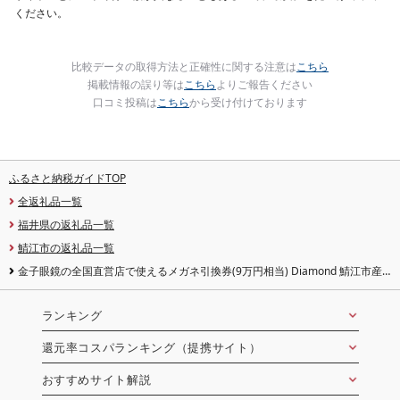
ください。
比較データの取得方法と正確性に関する注意は
こちら
掲載情報の誤り等は
こちら
よりご報告ください
口コミ投稿は
こちら
から受け付けております
ふるさと納税ガイドTOP
全返礼品一覧
福井県の返礼品一覧
鯖江市の返礼品一覧
金子眼鏡の全国直営店で使えるメガネ引換券(9万円相当) Diamond 鯖江市産
眼鏡 引換券
ランキング
還元率コスパランキング（提携サイト）
おすすめサイト解説