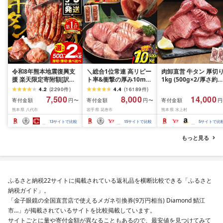
令和8年熊本地震復興支
＼総合1位常連 高リピー
肉卸直営 牛タン 厚切
援 楽天限定寄附額[訳あ
ト率&衝撃の厚み10mm
1kg (500g×2/厚さ約
り]牛タン 500g〜2kg 肉
厚切り牛タン 塩味/ ≪ス
10mm) 訳あり 訳有り
4.2
(
2290
件
)
4.4
(
16189
件
)
牛肉 訳あり 牛タン 冷凍
ピード発送!!10営業日以
牛肉 焼肉 冷凍 スライ
7,500
8,000
14,000
寄付金額
寄付金額
寄付金額
円〜
円〜
円
小分け 厚切り 薄切り 食
内発送≫ 選べる内容量
業務用 バーベキュー
熊本県 八代市
岩手県 花巻市
熊本県 水上村
べ比べ 500g 1kg 1.5kg
500g / 1kg 定期便 毎月
BBQ おつまみ ギフト 
2kg 牛 人気 ビーフ 牛た
届く 牛肉 肉 BBQ ふるさ
祝い お中元 夏ギフト
13
サイトで比較
15
サイトで比較
5
サイトで比
ん ふるさと納税 ランキ
と 人気 ランキング 岩手
ング スピード発送 送料
県 花巻市
もっと見る
無料
ふるさと納税22サイトに掲載されている返礼品を横断比較できる「ふるさと
納税ガイド」。
「金子眼鏡の全国直営店で使えるメガネ引換券(9万円相当) Diamond 鯖江
市…」が掲載されているサイトを比較掲載しています。
サイトごとに量や寄付金額が異なることもあるので、最安値を見つけてみて