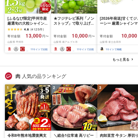
[ふるなび限定]甲州市産
★フジテレビ系列「ノン
[2026年発送]甘くてジ
厳選旬の大粒シャインマ
ストップ」で取り上げら
ーシー 厳選シャインマ
スカット 約1.3kg 2〜3
れました!★[2026年発送
スカット1.2kg (2026
4.6
(
4125
件
)
房[2026年発送]
先行予約]南アルプス市
月前半(1〜15日)から1
13,000
10,000
10,000
寄付金額
寄付金額
寄付金額
円〜
円〜
(MG)B12-472 FN-
産シャインマスカット
月下旬までの発送) フ
山梨県 甲州市
山梨県 南アルプス市
山梨県 富士吉田市
Limited-VO シャインマ
1.2kg以上(2〜3房)ふる
ーツ ぶどう 果物 山梨
スカット フルーツ
さと納税 おすすめ 山梨
産 2026 旬 大粒 高級 
11
サイトで比較
11
サイトで比較
1
サイトで掲載
県 南アルプス市 送料無
ドウ 葡萄 富士吉田市
料 AL
もっと見る
肉
人気の品ランキング
1
2
3
令和8年熊本地震復興支
＼総合1位常連 高リピー
肉卸直営 牛タン 厚切