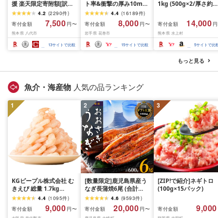
援 楽天限定寄附額[訳あ
ト率&衝撃の厚み10mm
1kg (500g×2/厚さ約
り]牛タン 500g〜2kg 肉
厚切り牛タン 塩味/ ≪ス
10mm) 訳あり 訳有り
4.2
(
2290
件
)
4.4
(
16189
件
)
牛肉 訳あり 牛タン 冷凍
ピード発送!!10営業日以
牛肉 焼肉 冷凍 スライ
7,500
8,000
14,000
寄付金額
寄付金額
寄付金額
円〜
円〜
円
小分け 厚切り 薄切り 食
内発送≫ 選べる内容量
業務用 バーベキュー
熊本県 八代市
岩手県 花巻市
熊本県 水上村
べ比べ 500g 1kg 1.5kg
500g / 1kg 定期便 毎月
BBQ おつまみ ギフト 
2kg 牛 人気 ビーフ 牛た
届く 牛肉 肉 BBQ ふるさ
祝い お中元 夏ギフト
13
サイトで比較
15
サイトで比較
5
サイトで比
ん ふるさと納税 ランキ
と 人気 ランキング 岩手
ング スピード発送 送料
県 花巻市
もっと見る
無料
魚介・海産物
人気の品ランキング
1
2
3
KGピープル株式会社 む
[数量限定]鹿児島県産う
[ZIP!で紹介]ネギトロ
きえび 総量 1.7kg
なぎ長蒲焼6尾 (合計
(100g×15パック)
(850g×2P) 特大 5Lサイ
600g以上)
4.4
(
1095
件
)
4.6
(
9593
件
)
ズ バナメイエビ バラ凍
9,000
20,000
9,000
寄付金額
寄付金額
寄付金額
円〜
円〜
結 下処理不要 サイズ不
大阪府 泉佐野市
鹿児島県 大崎町
静岡県 吉田町