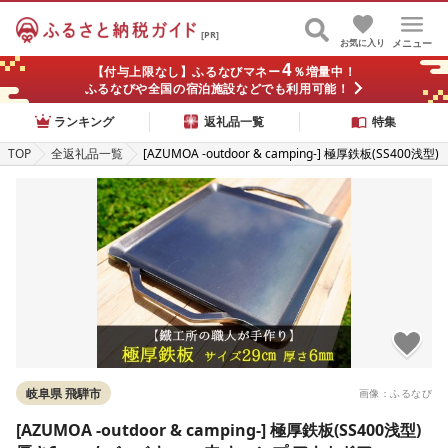
[PR]
お気に入り
メニュー
4
【付与上限なし】ふるなびマネー
％増量中！
ふるなびや全国の宿泊施設などでも利用可能！
ランキング
返礼品一覧
特集
TOP
全返礼品一覧
[AZUMOA -outdoor & camping-] 極厚鉄板(SS400浅型)
厚さ6mm / バーベキュー 肉 キャンプ アウトドア [Q17
03xch]
岐阜県 飛騨市
画像：ふるなび
[AZUMOA -outdoor & camping-] 極厚鉄板(SS400浅型)