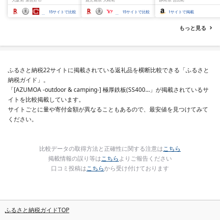
揃い 訳あり
15
サイトで比較
15
サイトで比較
1
サイトで掲載
もっと見る
ふるさと納税22サイトに掲載されている返礼品を横断比較できる「ふるさと
納税ガイド」。
「[AZUMOA -outdoor & camping-] 極厚鉄板(SS400…」が掲載されているサ
イトを比較掲載しています。
サイトごとに量や寄付金額が異なることもあるので、最安値を見つけてみて
ください。
比較データの取得方法と正確性に関する注意は
こちら
掲載情報の誤り等は
こちら
よりご報告ください
口コミ投稿は
こちら
から受け付けております
ふるさと納税ガイドTOP