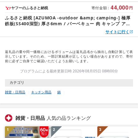
44,000
ヤフーのふるさと納税
寄付金額
:
円
ふるさと納税 [AZUMOA -outdoor &amp; camping-] 極厚
鉄板(SS400深型) 厚さ6mm / バーベキュー 肉 キャンプ アウ
トドア [Q1706xch] 岐阜県飛騨市
サイトに行く
返礼品の量や同一価格におけるボリュームは返礼品名から抽出し自動計算して表
示しています。そのため、一部計算結果が正しくない場合がありますので、寄付
前に必ずご自身でご確認いただくようお願いします。
プログラムによる最終更新日時 2026年08月05日 08時00分
カテゴリ
雑貨・日用品
キッチン用品
鍋
雑貨・日用品
人気の品ランキング
1
2
3