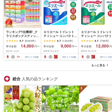
ランキング1位獲得! _ク
エリエール トイレット
エリエール トイレット
ラリスボックスティッシ
ティシュー コンパクト
ティシュー コンパクト
ュ60箱(1箱220組(440
シングル [個数が選べ
ダブル [選べるロール
4.7
(
5440
件
)
4.7
(
1242
件
)
4.7
(
756
件
)
枚))(5個入り×12セット)_
る:16・32・64 ロール]
数:32・64 ロール] 1.5
14,000
9,000
12,000
寄付金額
寄付金額
寄付金額
円〜
円〜
円
ティッシュ ティッシュ
1.5倍巻 82.5m トイレッ
巻 45m トイレットペ
栃木県 小山市
静岡県 富士宮市
静岡県 富士宮市
ペーパー 日用品 常備品
トペーパー シングル パ
パー ダブル パルプ10
生活用品 まとめ買い [配
ルプ100% 香りつき 日用
香りつき 日用品 消耗
10
サイトで比較
10
サイトで比較
10
サイトで比
送不可地域:離島・沖縄
品 消耗品 備蓄 ふるさと
備蓄 ふるさと納税 ふ
県]
納税 ふるさと 送料無料
さと 送料無料 静岡県 
もっと見る
静岡県 富士宮市
士宮市
総合
人気の品ランキング
1
2
3