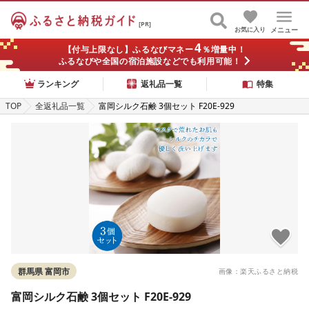
[PR]
お気に入り
メニュー
4
【付与上限なし】ふるなびマネー
％増量中！
ふるなびや全国の宿泊施設などでも利用可能！
ランキング
返礼品一覧
特集
TOP
全返礼品一覧
富岡シルク石鹸 3個セット F20E-929
群馬県 富岡市
画像：楽天ふるさと納税
富岡シルク石鹸 3個セット F20E-929