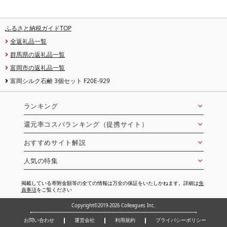
ふるさと納税ガイドTOP
全返礼品一覧
群馬県の返礼品一覧
富岡市の返礼品一覧
富岡シルク石鹸 3個セット F20E-929
ランキング
還元率コスパランキング（提携サイト）
おすすめサイト解説
人気の特集
掲載している寄附金額等の全ての情報は万全の保証をいたしかねます。詳細は
免
責事項
をご覧ください
Copyright©2019-2026 Colleagues Inc.
お問い合わせ
運営会社
利用規約
プライバシーポリシー