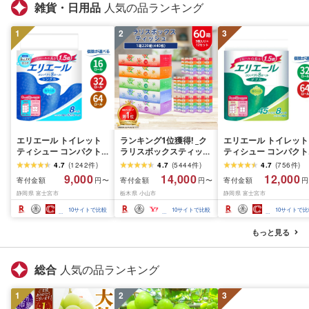
雑貨・日用品
人気の品ランキング
1
2
3
エリエール トイレット
ランキング1位獲得! _ク
エリエール トイレット
ティシュー コンパクト
ラリスボックスティッシ
ティシュー コンパクト
シングル [個数が選べ
ュ60箱(1箱220組(440
ダブル [選べるロール
4.7
(
1242
件
)
4.7
(
5444
件
)
4.7
(
756
件
)
る:16・32・64 ロール]
枚))(5個入り×12セット)_
数:32・64 ロール] 1.5
9,000
14,000
12,000
寄付金額
寄付金額
寄付金額
円〜
円〜
円
1.5倍巻 82.5m トイレッ
ティッシュ ティッシュ
巻 45m トイレットペ
静岡県 富士宮市
栃木県 小山市
静岡県 富士宮市
トペーパー シングル パ
ペーパー 日用品 常備品
パー ダブル パルプ10
ルプ100% 香りつき 日用
生活用品 まとめ買い [配
香りつき 日用品 消耗
10
サイトで比較
10
サイトで比較
10
サイトで比
品 消耗品 備蓄 ふるさと
送不可地域:離島・沖縄
備蓄 ふるさと納税 ふ
納税 ふるさと 送料無料
県]
さと 送料無料 静岡県 
もっと見る
静岡県 富士宮市
士宮市
総合
人気の品ランキング
1
2
3