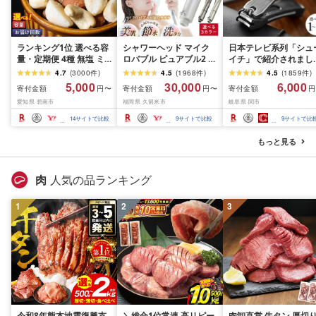
ランキング1位 選べる容
シャワーヘッド マイク
日本テレビ系列「シュ
量・定期便 4種 無塩 ミ
ロバブル ピュアブル2 節
イチ」で紹介されまし
ックスナッツ 500g 〜
水 約40% 日本製 カート
(R7.09.13放送)[刀匠 関
4.7
(
3000
件
)
4.5
(
1968
件
)
4.5
(
1859
件
)
4kg 素焼きアーモンド
リッジ不要 美肌 保湿 温
孫六の伝統から生まれ
5,000
30,000
6,000
寄付金額
寄付金額
寄付金額
円〜
円〜
円
カシューナッツ マカダ
浴 選べるカラー 最強翌
ツメキリ][選べる本数 
愛知県 碧南市
福岡県 久留米市
岐阜県 関市
ミアナッツ くるみ 生ナ
日配送 洗浄 軽量 コンパ
本〜5本セット] 貝印 
ッツ 直火焙煎 素焼き 塩
クト 日用品 バス用品 お
孫六 爪切り type102 
14
サイトで比較
9
サイトで比較
9
サイトで比
油 不使用 おやつ ジップ
風呂 お取り寄せ 福岡県
テンレス 高級つめきり
付き 保存 便利 シュクレ
久留米市 送料無料
ストッパーケース U字
もっと見る
ナッツ 送料無料
取り外し可能 2WAY や
すり ギフト
肉
人気の品ランキング
1
2
3
令和8年熊本地震復興支
＼総合1位常連 高リピー
肉卸直営 牛タン 厚切