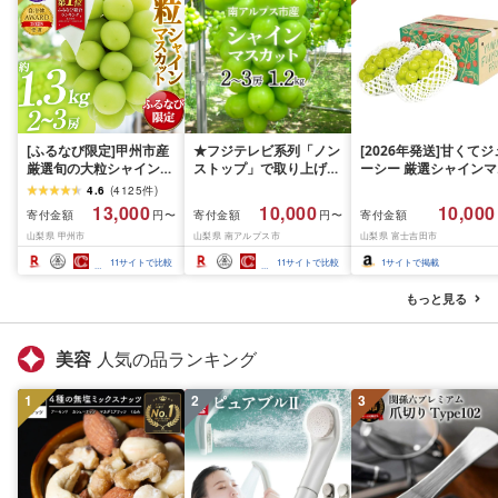
[ふるなび限定]甲州市産
★フジテレビ系列「ノン
[2026年発送]甘くてジ
厳選旬の大粒シャインマ
ストップ」で取り上げら
ーシー 厳選シャインマ
スカット 約1.3kg 2〜3
れました!★[2026年発送
スカット1.2kg (2026
4.6
(
4125
件
)
房[2026年発送]
先行予約]南アルプス市
月前半(1〜15日)から1
13,000
10,000
10,000
寄付金額
寄付金額
寄付金額
円〜
円〜
(MG)B12-472 FN-
産シャインマスカット
月下旬までの発送) フ
山梨県 甲州市
山梨県 南アルプス市
山梨県 富士吉田市
Limited-VO シャインマ
1.2kg以上(2〜3房)ふる
ーツ ぶどう 果物 山梨
スカット フルーツ
さと納税 おすすめ 山梨
産 2026 旬 大粒 高級 
11
サイトで比較
11
サイトで比較
1
サイトで掲載
県 南アルプス市 送料無
ドウ 葡萄 富士吉田市
料 AL
もっと見る
美容
人気の品ランキング
1
2
3