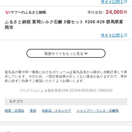
サイトに行く
24,000
ヤフーのふるさと納税
寄付金額
:
円
ふるさと納税 富岡シルク石鹸 3個セット F20E-929 群馬県富
岡市
サイトに行く
取扱サイトをもっと見る
返礼品の量や同一価格におけるボリュームは返礼品名から抽出し自動計算して表
示しています。そのため、一部計算結果が正しくない場合がありますので、寄付
前に必ずご自身でご確認いただくようお願いします。
プログラムによる最終更新日時 2026年08月06日 16時00分
カテゴリ
雑貨・日用品
美容
化粧品・スキンケア
シャンプー・リンス・石鹸類