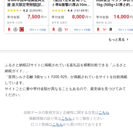
援 楽天限定寄附額[訳あ
ト率&衝撃の厚み10mm
1kg (500g×2/厚さ約
り]牛タン 500g〜2kg 肉
厚切り牛タン 塩味/ ≪ス
10mm) 訳あり 訳有り
4.2
(
2290
件
)
4.4
(
16189
件
)
牛肉 訳あり 牛タン 冷凍
ピード発送!!10営業日以
牛肉 焼肉 冷凍 スライ
7,500
8,000
14,000
寄付金額
寄付金額
寄付金額
円〜
円〜
円
小分け 厚切り 薄切り 食
内発送≫ 選べる内容量
業務用 バーベキュー
熊本県 八代市
岩手県 花巻市
熊本県 水上村
べ比べ 500g 1kg 1.5kg
500g / 1kg 定期便 毎月
BBQ おつまみ ギフト 
2kg 牛 人気 ビーフ 牛た
届く 牛肉 肉 BBQ ふるさ
祝い お中元 夏ギフト
13
サイトで比較
15
サイトで比較
5
サイトで比
ん ふるさと納税 ランキ
と 人気 ランキング 岩手
ング スピード発送 送料
県 花巻市
もっと見る
無料
ふるさと納税22サイトに掲載されている返礼品を横断比較できる「ふるさと
納税ガイド」。
「富岡シルク石鹸 3個セット F20E-929」が掲載されているサイトを比較掲載
しています。
サイトごとに量や寄付金額が異なることもあるので、最安値を見つけてみて
ください。
比較データの取得方法と正確性に関する注意は
こちら
掲載情報の誤り等は
こちら
よりご報告ください
口コミ投稿は
こちら
から受け付けております