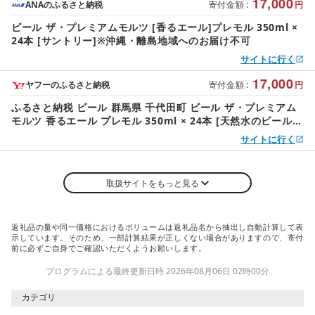
酒 人気 おすすめ 家飲み 晩酌 バーベキュー キャンプ ソロキャ
17,000
ANAのふるさと納税
寄付金額
:
円
ン アウトドア ※沖縄・離島地域へのお届け不可
ビール ザ・プレミアムモルツ [香るエール]プレモル 350ml ×
24本 [サントリー]※沖縄・離島地域へのお届け不可
サイトに行く
17,000
ヤフーのふるさと納税
寄付金額
:
円
ふるさと納税 ビール 群馬県 千代田町 ビール ザ・プレミアム
モルツ 香るエール プレモル 350ml × 24本 [天然水のビール工
場] もるつ 麦芽 プレモル 神泡 …
サイトに行く
取扱サイトをもっと見る
返礼品の量や同一価格におけるボリュームは返礼品名から抽出し自動計算して表
示しています。そのため、一部計算結果が正しくない場合がありますので、寄付
前に必ずご自身でご確認いただくようお願いします。
プログラムによる最終更新日時 2026年08月06日 02時00分
カテゴリ