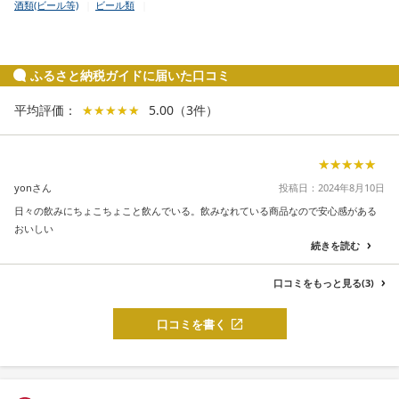
酒類(ビール等)
ビール類
ふるさと納税ガイドに届いた口コミ
平均評価：
★★★★★
★★★★★
5.00
（
3
件
）
★★★★★
★★★★★
yonさん
投稿日：2024年8月10日
日々の飲みにちょこちょこと飲んでいる。飲みなれている商品なので安心感がある
おいしい
続きを読む
口コミをもっと見る(3)
口コミを書く