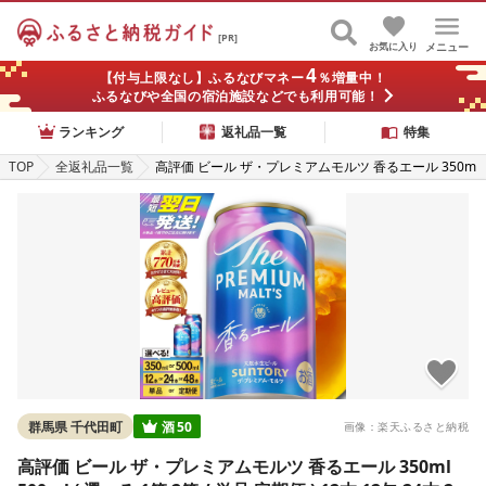
[PR]
お気に入り
メニュー
4
【付与上限なし】ふるなびマネー
％増量中！
ふるなびや全国の宿泊施設などでも利用可能！
ランキング
返礼品一覧
特集
TOP
全返礼品一覧
高評価 ビール ザ・プレミアムモルツ 香るエール 350m
l 500ml ( 選べる 1箱 2箱 / 単品 定期便 ) 12本 12缶 24
本 24缶 48本 48缶 プレモル 缶ビール 生ビール サント
リー お酒 酒 アルコール ギフト 贈答 人気 お取り寄せ
送料無料 群馬県 千代田町
群馬県 千代田町
酒
50
画像：楽天ふるさと納税
高評価 ビール ザ・プレミアムモルツ 香るエール 350ml