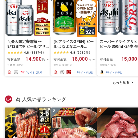
＼楽天限定寄附額 〜
[ビアライズOPEN] ビー
スーパードライ アサヒ
8/12まで!/ ビール アサ
ル よなよなエール
ビール 350ml×24本 辛
ヒ スーパードライ (選べ
350ml 選べる 24缶 ~ 52
口[生]
4.8
(
3337
件
)
4.8
(
2582
件
)
る 350ml 500ml / 24本
缶 クラフトビール ヤッ
14,900
18,000
15,000
寄付金額
寄付金額
寄付金額
円〜
円〜
48本 / 単品 2ヶ月〜12ヶ
ホーブルーイング ペー
茨城県 守谷市
大阪府 泉佐野市
茨城県 守谷市
月定期便 12ヶ月定期便)
ルエール 缶 酒 飲料 BBQ
| 最短3日発送 アサヒビ
ふるさと納税オリジナル
3
サイトで比較
7
サイトで比較
1
サイトで掲載
ール お酒 アルコール
ランキング 1位獲得 最強
Asahi アサヒビール 缶
翌日配送 発送月 定期便
もっと見る
ビール ギフト 茨城県守
まとめ買い 高評価 泉佐
谷市 高評価★4.67
野市 送料無料
肉
人気の品ランキング
1
2
3