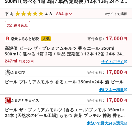
500ml ( 選べる 1箱 2箱 / 単品 定期便 ) 12本 12缶 24本 24
缶 48本 48缶 プレモル 缶ビール 生ビール サントリー お酒
4.8
884
酒 アルコール ギフト 贈答 人気 お取り寄せ 送料無料 群馬
平均
9
サイトで掲載
件
県 千代田町
絞り込み
17,000
楽天ふるさと納税
人気
寄付金額
:
円
高評価 ビール ザ・プレミアムモルツ 香るエール 350ml
500ml ( 選べる 1箱 2箱 / 単品 定期便 ) 12本 12缶 24本 24缶
48本 48缶 プレモル 缶ビール 生ビール サントリー お酒 酒 ア
247
ml
/
1,000
サイトに行く
円
ルコール ギフト 贈答 人気 お取り寄せ 送料無料 群馬県 千代田
町
17,000
ふるなび
寄付金額
:
円
ビール プレミアムモルツ 香るエール 350ml×24本 酒 ビール
4%マネー増量
17,000
ふるさとチョイス
寄付金額
:
円
ビール ザ・プレミアムモルツ [香るエール]プレモル 350ml ×
24本 [天然水のビール工場] もるつ 麦芽 プレモル 神泡 香るエ
ール サントリー さんとりー ビール びーる beer bi-ru 酒
d払いで最大24％還元
sake 限定 天然水 ナチュラル Suntory 生ビール クラフト 麦