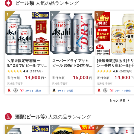
ビール類
人気の品ランキング
1
2
3
＼楽天限定寄附額 〜
スーパードライ アサヒ
[最短発送][訳あり]キリ
8/12まで!/ ビール アサ
ビール 350ml×24本 辛
ン一番搾り生ビール[千
ヒ スーパードライ (選べ
口[生]
歳工場産]350ml・
4.8
(
3337
件
)
4.8
(
2623
件
)
る 350ml 500ml / 24本
500ml 1〜10ケース(1
14,900
15,000
14,800
寄付金額
寄付金額
寄付金額
円〜
円
円
48本 / 単品 2ヶ月〜12ヶ
ース24本)北海道 ふる
茨城県 守谷市
茨城県 守谷市
北海道 千歳市
月定期便 12ヶ月定期便)
と納税 ビール お酒 ケ
| 最短3日発送 アサヒビ
ス ギフト 酒 ビール ギ
3
サイトで比較
1
サイトで掲載
3
サイトで比較
ール お酒 アルコール
ト 美味しさに 訳あり 
Asahi アサヒビール 缶
麟 KIRIN
もっと見る
ビール ギフト 茨城県守
谷市 高評価★4.67
酒類(ビール等)
人気の品ランキング
1
2
3