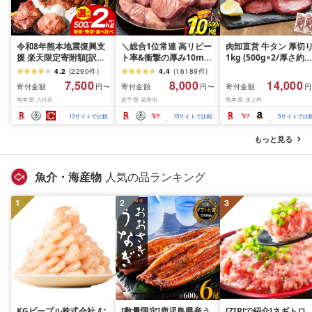
令和8年熊本地震復興支
＼総合1位常連 高リピー
肉卸直営 牛タン 厚切
援 楽天限定寄附額[訳あ
ト率&衝撃の厚み10mm
1kg (500g×2/厚さ約
り]牛タン 500g〜2kg 肉
厚切り牛タン 塩味/ ≪ス
10mm) 訳あり 訳有り
4.2
(
2290
件
)
4.4
(
16189
件
)
牛肉 訳あり 牛タン 冷凍
ピード発送!!10営業日以
牛肉 焼肉 冷凍 スライ
7,500
8,000
14,000
寄付金額
寄付金額
寄付金額
円〜
円〜
円
小分け 厚切り 薄切り 食
内発送≫ 選べる内容量
業務用 バーベキュー
熊本県 八代市
岩手県 花巻市
熊本県 水上村
べ比べ 500g 1kg 1.5kg
500g / 1kg 定期便 毎月
BBQ おつまみ ギフト 
2kg 牛 人気 ビーフ 牛た
届く 牛肉 肉 BBQ ふるさ
祝い お中元 夏ギフト
13
サイトで比較
15
サイトで比較
5
サイトで比
ん ふるさと納税 ランキ
と 人気 ランキング 岩手
ング スピード発送 送料
県 花巻市
もっと見る
無料
魚介・海産物
人気の品ランキング
1
2
3
KGピープル株式会社 む
[数量限定]鹿児島県産う
[ZIP!で紹介]ネギトロ