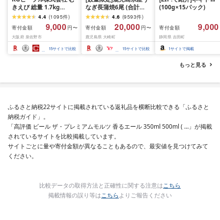
きえび 総量 1.7kg
なぎ長蒲焼6尾 (合計
(100g×15パック)
(850g×2P) 特大 5Lサイ
600g以上)
4.4
(
1095
件
)
4.6
(
9593
件
)
ズ バナメイエビ バラ凍
9,000
20,000
9,000
寄付金額
寄付金額
寄付金額
円〜
円〜
結 下処理不要 サイズ不
大阪府 泉佐野市
鹿児島県 大崎町
静岡県 吉田町
揃い 訳あり
15
サイトで比較
15
サイトで比較
1
サイトで掲載
もっと見る
ふるさと納税22サイトに掲載されている返礼品を横断比較できる「ふるさと
納税ガイド」。
「高評価 ビール ザ・プレミアムモルツ 香るエール 350ml 500ml ( …」が掲載
されているサイトを比較掲載しています。
サイトごとに量や寄付金額が異なることもあるので、最安値を見つけてみて
ください。
比較データの取得方法と正確性に関する注意は
こちら
掲載情報の誤り等は
こちら
よりご報告ください