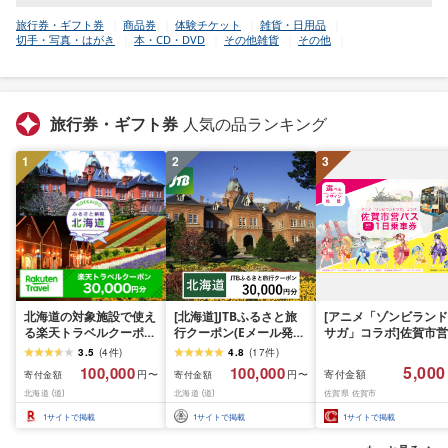
旅行券・ギフト券
商品券
体験チケット
雑貨・日用品
切手・写真・はがき
本・CD・DVD
その他雑貨
その他
旅行券・ギフト券
人気の品ランキング
1
2
3
北海道の対象施設で使え
[北海道]JTBふるさと旅
[アニメ「ゾンビランド
る楽天トラベルクーポン
行クーポン(Eメール発
サガ」コラボ]佐賀市営
寄付額100,000円
行)30,000円分 旅行 トラ
バス1日乗車券(2026年
3.5
(
4
件
)
4.8
(
17
件
)
ベル 宿泊 人気 おすすめ
秋発送予定)
5,000
100,000
100,000
寄付金額
円〜
円〜
寄付金額
寄付金額
JTBW030T
北海道 (道)
北海道 (道)
佐賀県 佐賀市
1
サイトで掲載
1
サイトで掲載
1
サイトで掲載