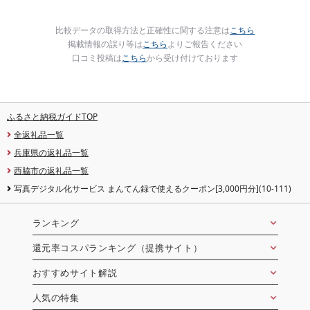
比較データの取得方法と正確性に関する注意は
こちら
掲載情報の誤り等は
こちら
よりご報告ください
口コミ投稿は
こちら
から受け付けております
ふるさと納税ガイドTOP
全返礼品一覧
兵庫県の返礼品一覧
西脇市の返礼品一覧
写真デジタル化サービス まんてん録で使えるクーポン[3,000円分](10-111)
ランキング
還元率コスパランキング（提携サイト）
おすすめサイト解説
人気の特集