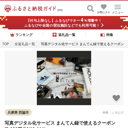
[PR]
お気に入り
メニュー
4
【付与上限なし】ふるなびマネー
％増量中！
ふるなびや全国の宿泊施設などでも利用可能！
ランキング
返礼品一覧
特集
TOP
全返礼品一覧
写真デジタル化サービス まんてん録で使えるクーポン
[3,000円分](10-111)
兵庫県 西脇市
画像：ふるなび
写真デジタル化サービス まんてん録で使えるクーポン