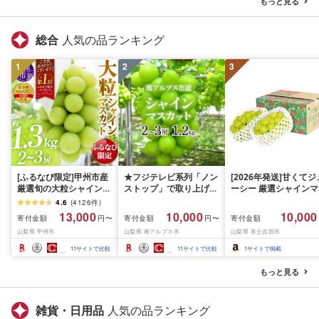
もっと見る
総合
人気の品ランキング
1
2
3
[ふるなび限定]甲州市産
★フジテレビ系列「ノン
[2026年発送]甘くてジ
厳選旬の大粒シャインマ
ストップ」で取り上げら
ーシー 厳選シャインマ
スカット 約1.3kg 2〜3
れました!★[2026年発送
スカット1.2kg (2026
4.6
(
4126
件
)
房[2026年発送]
先行予約]南アルプス市
月前半(1〜15日)から1
13,000
10,000
10,000
寄付金額
寄付金額
寄付金額
円〜
円〜
(MG)B12-472 FN-
産シャインマスカット
月下旬までの発送) フ
山梨県 甲州市
山梨県 南アルプス市
山梨県 富士吉田市
Limited-VO シャインマ
1.2kg以上(2〜3房)ふる
ーツ ぶどう 果物 山梨
スカット フルーツ
さと納税 おすすめ 山梨
産 2026 旬 大粒 高級 
11
サイトで比較
11
サイトで比較
1
サイトで掲載
県 南アルプス市 送料無
ドウ 葡萄 富士吉田市
料 AL
もっと見る
雑貨・日用品
人気の品ランキング