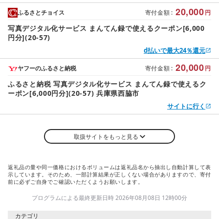
20,000
ふるさとチョイス
寄付金額
:
円
写真デジタル化サービス まんてん録で使えるクーポン[6,000
円分](20-57)
d払いで最大24％還元
20,000
ヤフーのふるさと納税
寄付金額
:
円
ふるさと納税 写真デジタル化サービス まんてん録で使えるク
ーポン[6,000円分](20-57) 兵庫県西脇市
サイトに行く
取扱サイトをもっと見る
返礼品の量や同一価格におけるボリュームは返礼品名から抽出し自動計算して表
示しています。そのため、一部計算結果が正しくない場合がありますので、寄付
前に必ずご自身でご確認いただくようお願いします。
プログラムによる最終更新日時 2026年08月08日 12時00分
カテゴリ