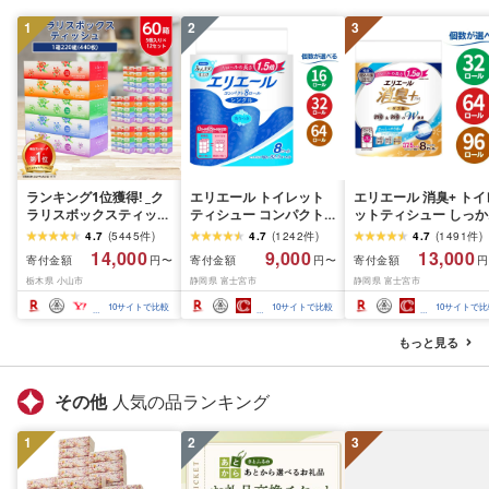
1
2
3
ランキング1位獲得! _ク
エリエール トイレット
エリエール 消臭+ トイ
ラリスボックスティッシ
ティシュー コンパクト
ットティシュー しっか
ュ60箱(1箱220組(440
シングル [個数が選べ
り香るフレッシュクリ
4.7
(
5445
件
)
4.7
(
1242
件
)
4.7
(
1491
件
)
枚))(5個入り×12セット)_
る:16・32・64 ロール]
の香り コンパクトダブ
14,000
9,000
13,000
寄付金額
寄付金額
寄付金額
円〜
円〜
円
ティッシュ ティッシュ
1.5倍巻 82.5m トイレッ
ル [選べるロール数:32
栃木県 小山市
静岡県 富士宮市
静岡県 富士宮市
ペーパー 日用品 常備品
トペーパー シングル パ
64・96 ロール] 1.5倍
生活用品 まとめ買い [配
ルプ100% 香りつき 日用
37.5m トイレットペー
10
サイトで比較
10
サイトで比較
10
サイトで比
送不可地域:離島・沖縄
品 消耗品 備蓄 ふるさと
パー ダブル パルプ10
県]
納税 ふるさと 送料無料
日用品 消耗品 備蓄 送
もっと見る
静岡県 富士宮市
無料 静岡県 富士宮市
その他
人気の品ランキング
1
2
3