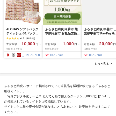
ALOHAS ソフトパック
ふるさと納税 阿蘇市 熊
ふるさと納税 甲斐市 
ティッシュ 60パック
本県阿蘇市 お礼品交換
梨県甲斐市 PayPay商
×400枚(200組) 日用品
チケット 1,000円分
券(6,000円分)※地域
4.5
(
587
件
)
必需品 常備品 まとめ買
一部の加盟店のみで利
10,000
1,000
20,000
寄付金額
寄付金額
寄付金額
円〜
円〜
円
い 備蓄 防災
可
大阪府 泉佐野市
熊本県 阿蘇市
山梨県 甲斐市
12
サイトで比較
1
サイトで掲載
1
サイトで掲載
もっと見る
ふるさと納税22サイトに掲載されている返礼品を横断比較できる「ふるさと
納税ガイド」。
「写真デジタル化サービス まんてん録で使えるクーポン[3,000円分](10-1…」
が掲載されているサイトを比較掲載しています。
サイトごとに量や寄付金額が異なることもあるので、最安値を見つけてみて
ください。