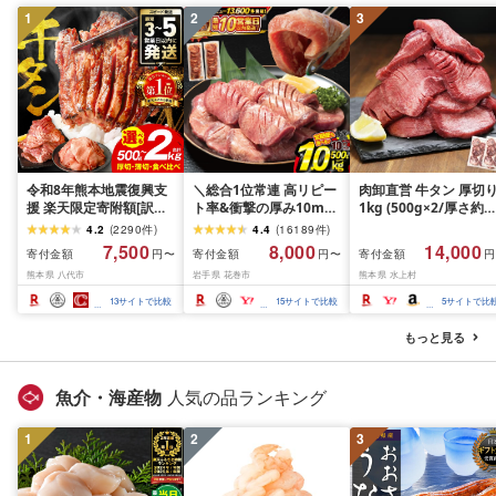
1
2
3
令和8年熊本地震復興支
＼総合1位常連 高リピー
肉卸直営 牛タン 厚切
援 楽天限定寄附額[訳あ
ト率&衝撃の厚み10mm
1kg (500g×2/厚さ約
り]牛タン 500g〜2kg 肉
厚切り牛タン 塩味/ ≪ス
10mm) 訳あり 訳有り
4.2
(
2290
件
)
4.4
(
16189
件
)
牛肉 訳あり 牛タン 冷凍
ピード発送!!10営業日以
牛肉 焼肉 冷凍 スライ
7,500
8,000
14,000
寄付金額
寄付金額
寄付金額
円〜
円〜
円
小分け 厚切り 薄切り 食
内発送≫ 選べる内容量
業務用 バーベキュー
熊本県 八代市
岩手県 花巻市
熊本県 水上村
べ比べ 500g 1kg 1.5kg
500g / 1kg 定期便 毎月
BBQ おつまみ ギフト 
2kg 牛 人気 ビーフ 牛た
届く 牛肉 肉 BBQ ふるさ
祝い お中元 夏ギフト
13
サイトで比較
15
サイトで比較
5
サイトで比
ん ふるさと納税 ランキ
と 人気 ランキング 岩手
ング スピード発送 送料
県 花巻市
もっと見る
無料
魚介・海産物
人気の品ランキング
1
2
3