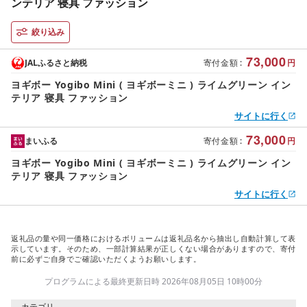
ンテリア 寝具 ファッション
絞り込み
73,000
JALふるさと納税
寄付金額
:
円
ヨギボー Yogibo Mini ( ヨギボーミニ ) ライムグリーン イン
テリア 寝具 ファッション
サイトに行く
73,000
まいふる
寄付金額
:
円
ヨギボー Yogibo Mini ( ヨギボーミニ ) ライムグリーン イン
テリア 寝具 ファッション
サイトに行く
返礼品の量や同一価格におけるボリュームは返礼品名から抽出し自動計算して表
示しています。そのため、一部計算結果が正しくない場合がありますので、寄付
前に必ずご自身でご確認いただくようお願いします。
プログラムによる最終更新日時 2026年08月05日 10時00分
カテゴリ