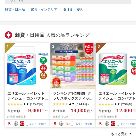
雑貨・日用品
家具・インテリア
タオル・寝具
雑貨・日用品
人気の品ランキング
1
2
3
エリエール トイレット
ランキング1位獲得! _ク
エリエール トイレット
ティシュー コンパクト
ラリスボックスティッシ
ティシュー コンパクト
シングル [個数が選べ
ュ60箱(1箱220組(440
ダブル [選べるロール
4.7
(
1242
件
)
4.7
(
5444
件
)
4.7
(
756
件
)
る:16・32・64 ロール]
枚))(5個入り×12セット)_
数:32・64 ロール] 1.5
9,000
14,000
12,000
寄付金額
寄付金額
寄付金額
円〜
円〜
円
1.5倍巻 82.5m トイレッ
ティッシュ ティッシュ
巻 45m トイレットペ
静岡県 富士宮市
栃木県 小山市
静岡県 富士宮市
トペーパー シングル パ
ペーパー 日用品 常備品
パー ダブル パルプ10
ルプ100% 香りつき 日用
生活用品 まとめ買い [配
香りつき 日用品 消耗
9
サイトで比較
10
サイトで比較
9
サイトで比
品 消耗品 備蓄 ふるさと
送不可地域:離島・沖縄
備蓄 ふるさと納税 ふ
納税 ふるさと 送料無料
県]
さと 送料無料 静岡県 
もっと見る