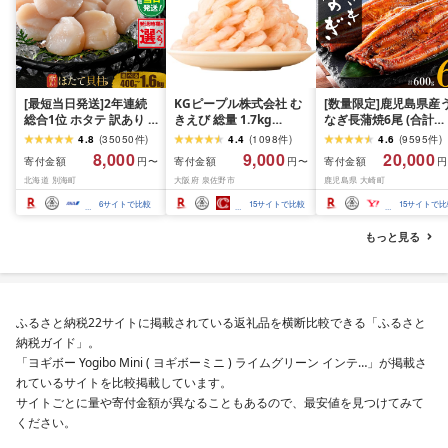
[最短当日発送]2年連続
KGピープル株式会社 む
[数量限定]鹿児島県産
総合1位 ホタテ 訳あり (
きえび 総量 1.7kg
なぎ長蒲焼6尾 (合計
ふるさと納税 ほたて ふ
(850g×2P) 特大 5Lサイ
600g以上)
4.8
(
35050
件
)
4.4
(
1098
件
)
4.6
(
9595
件
)
るさと納税 訳あり 帆立
ズ バナメイエビ バラ凍
8,000
9,000
20,000
寄付金額
寄付金額
寄付金額
円〜
円〜
円
ふるさと わけあり ホタ
結 下処理不要 サイズ不
北海道 別海町
大阪府 泉佐野市
鹿児島県 大崎町
テ貝柱 貝 人気 不揃い 刺
揃い 訳あり
身 規格外 魚介 ランキン
6
サイトで比較
15
サイトで比較
15
サイトで比
グ 海鮮 冷凍 発送時期が
選べる 北海道 別海町 )
もっと見る
(クラウドファンディン
グ対象)
ふるさと納税22サイトに掲載されている返礼品を横断比較できる「ふるさと
納税ガイド」。
「ヨギボー Yogibo Mini ( ヨギボーミニ ) ライムグリーン インテ…」が掲載さ
れているサイトを比較掲載しています。
サイトごとに量や寄付金額が異なることもあるので、最安値を見つけてみて
ください。