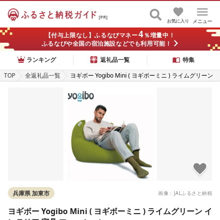
[PR]
お気に入り
メニュー
4
【付与上限なし】ふるなびマネー
％増量中！
ふるなびや全国の宿泊施設などでも利用可能！
ランキング
返礼品一覧
特集
TOP
全返礼品一覧
ヨギボー Yogibo Mini ( ヨギボーミニ ) ライムグリーン
インテリア 寝具 ファッション
兵庫県 加東市
画像：JALふるさと納税
ヨギボー Yogibo Mini ( ヨギボーミニ ) ライムグリーン イ