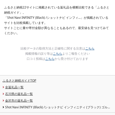
酒のあて 家計応援
10000円 魚喜 神奈川 湘
ふるさと納税22サイトに掲載されている返礼品を横断比較できる「ふるさと
南 藤沢
納税ガイド」。
「Shot Navi INFINITY (Black) /ショットナビ インフィ…」が掲載されている
サイトを比較掲載しています。
サイトごとに量や寄付金額が異なることもあるので、最安値を見つけてみて
ください。
比較データの取得方法と正確性に関する注意は
こちら
掲載情報の誤り等は
こちら
よりご報告ください
口コミ投稿は
こちら
から受け付けております
ふるさと納税ガイドTOP
全返礼品一覧
石川県の返礼品一覧
金沢市の返礼品一覧
Shot Navi INFINITY (Black) /ショットナビ インフィニティ (ブラック) ゴルフ
距離計