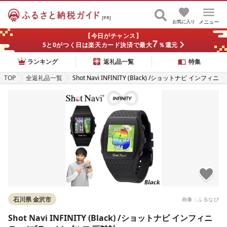
[PR]
お気に入り
メニュー
【今日がチャンス】
7
5と0がつく日は楽天カード決済で最大
％還元
ランキング
返礼品一覧
特集
TOP
全返礼品一覧
Shot Navi INFINITY (Black) /ショットナビ インフィニ
ティ (ブラック) ゴルフ 距離計
石川県 金沢市
画像：ふるなび
Shot Navi INFINITY (Black) /ショットナビ インフィニ