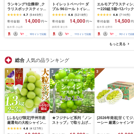
ランキング1位獲得! _ク
トイレットペーパー ダ
エルモアプラスティシ
ラリスボックスティッシ
ブル 96ロール トイレッ
ー220組 5箱×12パック
ュ60箱(1箱220組(440
ト[sf002-122]
(60箱)[離島・沖縄県不
4.7
(
5445
件
)
4.6
(
5218
件
)
4.6
(
714
件
)
枚))(5個入り×12セット)_
可]_ ティッシュ ティッ
14,000
14,000
14,500
寄付金額
寄付金額
寄付金額
円〜
円〜
円
ティッシュ ティッシュ
シュペーパー 日用品 
栃木県 小山市
静岡県 富士市
栃木県 佐野市
ペーパー 日用品 常備品
耗品 まとめ買い 常備
生活用品 まとめ買い [配
生活用品 ボックスティ
10
サイトで比較
11
サイトで比較
9
サイトで比
送不可地域:離島・沖縄
ッシュ [配送不可地域:
県]
島・沖縄県]
もっと見る
総合
人気の品ランキング
1
2
3
[ふるなび限定]甲州市産
★フジテレビ系列「ノン
[2026年発送]甘くてジ
厳選旬の大粒シャインマ
ストップ」で取り上げら
ーシー 厳選シャインマ
スカット 約1.3kg 2〜3
れました!★[2026年発送
スカット1.2kg (2026
4.6
(
4127
件
)
房[2026年発送]
先行予約]南アルプス市
月前半(1〜15日)から1