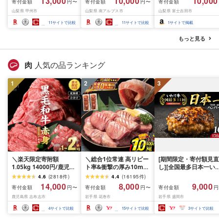
13,000
10,000
10,000
寄付金額
寄付金額
寄付金額
円〜
円〜
(MG)B12-472 FN-
産シャインマスカット
月下旬までの発送) フ
山梨県 甲州市
山梨県 南アルプス市
山梨県 富士吉田市
Limited-VO シャインマ
1.2kg以上(2〜3房)ふる
ーツ ぶどう 果物 山梨
スカット フルーツ
さと納税 おすすめ 山梨
産 2026 旬 大粒 高級 
11
サイトで比較
11
サイトで比較
1
サイトで掲載
県 南アルプス市 送料無
ドウ 葡萄 富士吉田市
料 AL
もっと見る
肉
人気の品ランキング
1
2
3
＼楽天限定寄附額
＼総合1位常連 高リピー
[期間限定・寄付額見直
1.05kg 14000円/鹿児島
ト率&衝撃の厚み10mm
し][全国最多日本一い
県産 黒毛和牛 牛肉 赤身
厚切り牛タン 塩味/ ≪ス
て牛入り]ハンバーグ
4.6
(
2818
件
)
4.4
(
16195
件
)
モモ ウデ (スライス or
ピード発送!!10営業日以
1.5kg(150g×10個) い
14,000
8,000
9,000
寄付金額
寄付金額
寄付金額
円〜
円〜
円
焼肉)[計1kg~2.1kg / 定
内発送≫ 選べる内容量
て牛 × 岩中豚 ハンバー
鹿児島県 志布志市
岩手県 花巻市
岩手県 盛岡市
期便 全3回] すき焼き し
500g / 1kg 定期便 毎月
グ 合挽き 合い挽き 黒
ゃぶしゃぶ 国産 肉 国産
届く 牛肉 肉 BBQ ふるさ
和牛 人気 冷凍 個包装 
4
サイトで比較
15
サイトで比較
3
サイトで比較
牛 お肉 モモ肉 牛しゃぶ
と 人気 ランキング 岩手
分け 冷凍 牛肉 豚肉 和