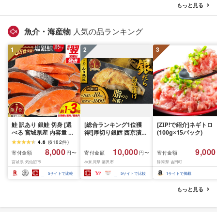
薄切り 冷凍 小分け ラン
県 花巻市
ビーフ ポーク はんば
もっと見る
キング 人気 BBQ [ナン
ぐ 挽肉 お肉 ミンチ 肉
チク]
お弁当 hannba-gu ラ
キング 1位 1万円以下 
魚介・海産物
人気の品ランキング
手県 盛岡市 東北 岩手 
岡 shikoku001k
1
2
3
鮭 訳あり 銀鮭 切身 [選
[総合ランキング1位獲
[ZIP!で紹介]ネギトロ
べる 宮城県産 内容量 発
得!]厚切り銀鱈 西京漬け
(100g×15パック)
送回数 発送月] [宮城東洋
訳あり 銀鱈 西京漬け 計
4.6
(
6182
件
)
宮城県 気仙沼市
約 1,000g (約 100g × 10
8,000
10,000
9,000
寄付金額
寄付金額
寄付金額
円〜
円〜
20566318] 宮城県産 海
切) 西京味噌 西京みそ 味
宮城県 気仙沼市
神奈川県 藤沢市
静岡県 吉田町
鮮 訳アリ 規格外 不揃い
噌漬け みそ 味噌 鮮魚 魚
さけ サケ 鮭切身 シャケ
介 銀だら 銀ダラ ギンダ
5
サイトで比較
5
サイトで比較
1
サイトで掲載
切り身 冷凍 家庭用 おか
ラ ぎんだら 鱈 タラ 魚
ず 弁当 支援 サーモン 銀
西京焼き 西京漬 西京や
もっと見る
鮭切り身 魚 2kg 3kg 定
き 冷凍 厳選 鮮魚 漬け魚
期便
漬魚 新鮮 小分け 人気返
礼品 おかず おつまみ お