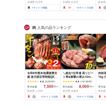
宮城県 白石市
宮城県 白石市
岐阜県
ご 抹茶 アイス カップ ス
とん 
イーツ 白石市 山田乳業
取り寄
1
サイトで掲載
10
サイトで比較
オンライン 申請 ふるさ
子
と納税 宮城県 白石市
肉
人気の品ランキング
1
2
3
令和8年熊本地震復興支
＼総合1位常連 高リピー
肉卸直
援 楽天限定寄附額[訳あ
ト率&衝撃の厚み10mm
1kg 
り]牛タン 500g〜2kg 肉
厚切り牛タン 塩味/ ≪ス
10m
4.2
(
2290
件
)
4.4
(
16189
件
)
牛肉 訳あり 牛タン 冷凍
ピード発送!!10営業日以
牛肉 
7,500
8,000
寄付金額
寄付金額
寄付金
円〜
円〜
小分け 厚切り 薄切り 食
内発送≫ 選べる内容量
業務
熊本県 八代市
岩手県 花巻市
熊本県
べ比べ 500g 1kg 1.5kg
500g / 1kg 定期便 毎月
BBQ
2kg 牛 人気 ビーフ 牛た
届く 牛肉 肉 BBQ ふるさ
祝い 
13
サイトで比較
15
サイトで比較
ん ふるさと納税 ランキ
と 人気 ランキング 岩手
ング スピード発送 送料
県 花巻市