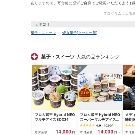
ありますので、寄付前に必ずご自身でご確認いただくようお
プログラムによる最終
カテゴリ
菓子・スイーツ
焼き菓子(クッキー等)
菓子・スイーツ
人気の品ランキング
1
2
3
フロム蔵王 Hybrid NEO
フロム蔵王 Hybrid NEO
メデ
マルチアイスBOX24
スーパーマルチアイス
味期限
BOX 24個 6種 各4個 |
栗き
4.0
(
1020
件
)
クッキーミルク キャラ
未来
14,000
14,000
寄付金額
寄付金額
寄付金
円
円〜
メル ミルク チョコ いち
栗 モ