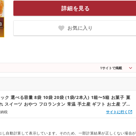
詳細を見る
お気に入り
1
サイトで掲載
ク 選べる容量 8袋 10袋 20袋 (1袋/2本入) 1箱〜5箱 お菓子 菓
れ スイーツ おやつ フロランタン 常温 手土産 ギフト お土産 プレ
日 アーモンド クッキー おおうらや テレビ ニュース 大船渡 大船渡
と納税
サイトに行く
県
出し自動計算して表示しています。そのため、一部計算結果が正しくない場合が