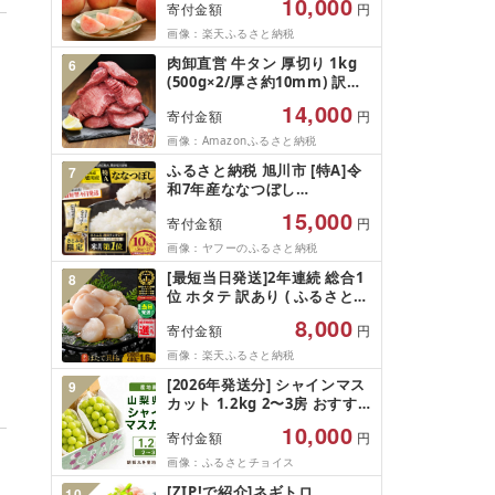
10,000
寄付金額
円
ツ 秀品 のし 贈答 ギフト おす
そ分け 期間限定 冷蔵便 送料
画像：楽天ふるさと納税
無料 産地直送 お取り寄せ [ 山
肉卸直営 牛タン 厚切り 1kg
6
形県 天童市 ]
(500g×2/厚さ約10mm) 訳あ
り 訳有り肉 牛肉 焼肉 冷凍 ス
14,000
寄付金額
円
ライス 業務用 バーベキュー
BBQ おつまみ ギフト お祝い
画像：Amazonふるさと納税
お中元 夏ギフト
ふるさと納税 旭川市 [特A]令
7
和7年産ななつぼし
10kg(5kg×2)北海道旭川産 米
15,000
寄付金額
円
お米[さとふる限定]_05957
画像：ヤフーのふるさと納税
[最短当日発送]2年連続 総合1
8
位 ホタテ 訳あり ( ふるさと納
税 ほたて ふるさと納税 訳あ
8,000
寄付金額
円
り 帆立 ふるさと わけあり ホ
タテ貝柱 貝 人気 不揃い 刺身
画像：楽天ふるさと納税
規格外 魚介 ランキング 海鮮
[2026年発送分] シャインマス
9
冷凍 発送時期が選べる 北海道
カット 1.2kg 2〜3房 おすす
別海町 )(クラウドファンディ
め 人気 山梨県 産地直送 フル
ング対象)
10,000
寄付金額
円
ーツ ブドウ 果物 ぶどう シャ
イン マスカット くだもの お
画像：ふるさとチョイス
届け 国産 葡萄 贈答 新鮮
[ZIP!で紹介]ネギトロ
10