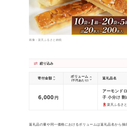
画像：楽天ふるさと納税
絞り込み
ボリューム
寄付金額
返礼品名
(千円あたり)
アーモンドロッ
6,000
子 小分け 割
円
ゼント 誕生
楽天ふるさ
市 三陸 岩手
返礼品の量や同一価格におけるボリュームは返礼品名から抽