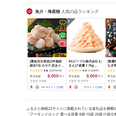
無料
魚介・海産物
人気の品ランキング
1
2
3
[最短当日発送]2年連続
KGピープル株式会社 む
[数量
総合1位 ホタテ 訳あり (
きえび 総量 1.7kg
なぎ長
ふるさと納税 ほたて ふ
(850g×2P) 特大 5Lサイ
600g
4.8
(
35050
件
)
4.4
(
1098
件
)
るさと納税 訳あり 帆立
ズ バナメイエビ バラ凍
8,000
9,000
寄付金額
寄付金額
寄付金
円〜
円〜
ふるさと わけあり ホタ
結 下処理不要 サイズ不
北海道 別海町
大阪府 泉佐野市
鹿児島
テ貝柱 貝 人気 不揃い 刺
揃い 訳あり
身 規格外 魚介 ランキン
6
サイトで比較
15
サイトで比較
グ 海鮮 冷凍 発送時期が
選べる 北海道 別海町 )
(クラウドファンディン
グ対象)
ふるさと納税22サイトに掲載されている返礼品を横断
「アーモンドロック 選べる容量 8袋 10袋 20袋 (1