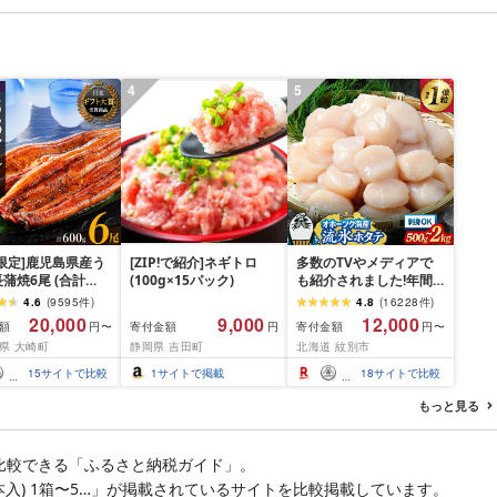
チク 冷凍 宮崎県 日南市
料無料 長崎県 佐世保市
送料無料
豊味館
4
5
限定]鹿児島県産う
[ZIP!で紹介]ネギトロ
多数のTVやメディアで
蒲焼6尾 (合計
(100g×15パック)
も紹介されました!年間
以上)
総合ランキング4年連続1
4.6
(
9595
件
)
4.8
(
16228
件
)
位!北海道オホーツク海
20,000
9,000
12,000
額
寄付金額
寄付金額
円〜
円
円〜
産ホタテ玉冷 | ホタテ
県 大崎町
静岡県 吉田町
北海道 紋別市
ほたて hotate 帆立 貝柱
刺身 冷凍 貝 訳あり わけ
15
サイトで比較
1
サイトで掲載
18
サイトで比較
あり ワケアリ 大粒 サイ
ズ不揃い バラエティ 選
もっと見る
べる 定期便 特大 ジ
比較できる「ふるさと納税ガイド」。
袋/2本入) 1箱〜5…」が掲載されているサイトを比較掲載しています。