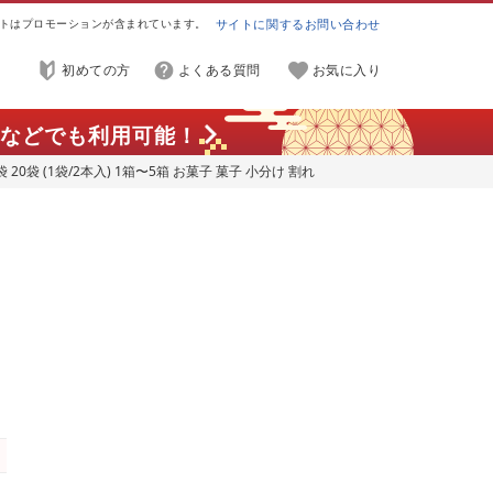
トはプロモーションが含まれています。
サイトに関するお問い合わせ
初めての方
よくある質問
お気に入り
などでも利用可能！
20袋 (1袋/2本入) 1箱〜5箱 お菓子 菓子 小分け 割れ
土産 ギフト お土産 プレゼント 誕生日 アーモンド ク
船渡 大船渡市 三陸 岩手県
産