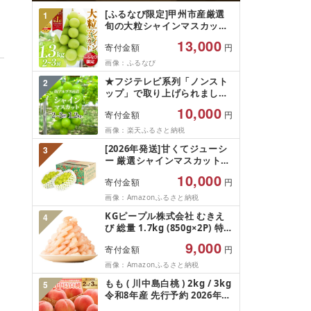
[ふるなび限定]甲州市産厳選
1
旬の大粒シャインマスカット
約1.3kg 2〜3房[2026年発送]
13,000
寄付金額
円
(MG)B12-472 FN-Limited-
VO シャインマスカット フル
画像：ふるなび
ーツ
★フジテレビ系列「ノンスト
2
ップ」で取り上げられました!
★[2026年発送先行予約]南ア
10,000
寄付金額
円
ルプス市産シャインマスカッ
ト1.2kg以上(2〜3房)ふるさと
画像：楽天ふるさと納税
納税 おすすめ 山梨県 南アル
[2026年発送]甘くてジューシ
3
プス市 送料無料 AL
ー 厳選シャインマスカット
1.2kg (2026年9月前半(1〜15
10,000
寄付金額
円
日)から10月下旬までの発送)
フルーツ ぶどう 果物 山梨県
画像：Amazonふるさと納税
産 2026 旬 大粒 高級 ブドウ
KGピープル株式会社 むきえ
4
葡萄 富士吉田市
び 総量 1.7kg (850g×2P) 特大
5Lサイズ バナメイエビ バラ
9,000
寄付金額
円
凍結 下処理不要 サイズ不揃い
訳あり
画像：Amazonふるさと納税
もも ( 川中島白桃 ) 2kg / 3kg
5
令和8年産 先行予約 2026年
山形県産 桃 白桃 果物 フルー