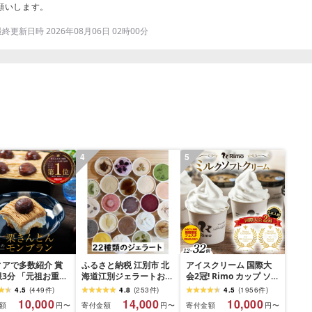
願いします。
更新日時 2026年08月06日 02時00分
4
5
ィアで多数紹介 賞
ふるさと納税 江別市 北
アイスクリーム 国際大
3分 「元祖お重の
海道江別ジェラートおま
会2冠! Rimo カップ ソフ
んとんモンブラン」
かせ22種類セット
トクリーム 選べる
4.5
(
449
件
)
4.8
(
253
件
)
4.5
(
1956
件
)
のご褒美 スイーツ
[80ml×22個]
120ml × 12~32個 [ ふる
10,000
14,000
10,000
額
寄付金額
寄付金額
円〜
円〜
円〜
ンブラン くりきん
さと納税 アイス ふるさ