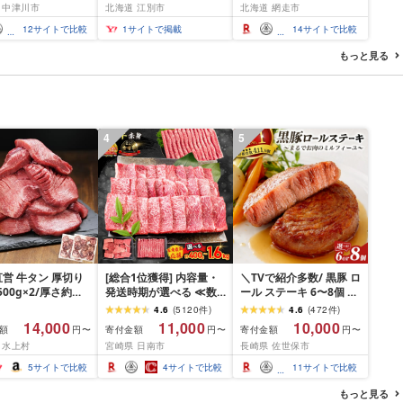
 中津川市
北海道 江別市
北海道 網走市
デザート ご褒美 お
と納税 アイスクリーム
せ くり お菓子 菓
セット ふるさと納税 ジ
12
サイトで比較
1
サイトで掲載
14
サイトで比較
ェラート 北海道 人気 ス
イーツ ランキング お菓
もっと見る
子 ミルク バニラ デザー
ト ふるさと]
4
5
営 牛タン 厚切り
[総合1位獲得] 内容量・
＼TVで紹介多数/ 黒豚 ロ
(500g×2/厚さ約
発送時期が選べる ≪数
ール ステーキ 6〜8個 ≪
m) 訳あり 訳有り肉
量限定≫ 宮崎牛 赤身 ス
お箸でほぐせるやわらか
4.6
(
5120
件
)
4.6
(
472
件
)
焼肉 冷凍 スライス
ライス 焼肉 国産 肉 牛肉
さ≫ 職人厳選 無添加 小
14,000
11,000
10,000
額
寄付金額
寄付金額
円〜
円〜
円〜
用 バーベキュー
薄切り 黒毛和牛 A4 A5
分け オリジナル ポーク
 水上村
宮崎県 日南市
長崎県 佐世保市
 おつまみ ギフト お
人気 小分け 焼き肉 すき
ステーキ 子供も安心 豚
お中元 夏ギフト
焼き しゃぶしゃぶ 牛丼
豚肉 セット ジューシー
5
サイトで比較
4
サイトで比較
11
サイトで比較
BBQ ギフト 贈り物 おす
ギフト 贈り物 おすすめ
すめ 畜産農家応援 ミヤ
おかず 簡単調理 人気 送
もっと見る