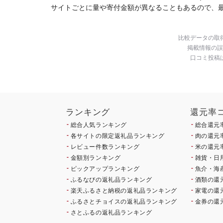
サイトごとに量や寄付金額が異なることもあるので、
比較データの取
掲載情報の誤
口コミ投稿
ランキング
還元率
総合人気ランキング
総合還元
各サイトの限定返礼品ランキング
肉の還元
レビュー件数ランキング
米の還元
金額別ランキング
雑貨・日
ピックアップランキング
魚介・海
ふるなびの返礼品ランキング
酒類の還
楽天ふるさと納税の返礼品ランキング
家電の還
ふるさとチョイスの返礼品ランキング
金券の還
さとふるの返礼品ランキング