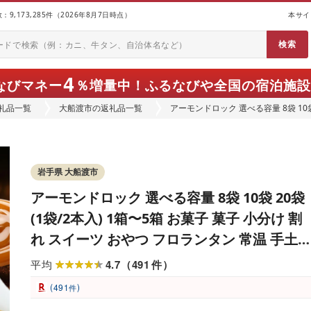
9,173,285件（2026年8月7日時点）
本サイ
4
なびマネー
％増量中！
ふるなびや全国の宿泊施設
礼品一覧
大船渡市の返礼品一覧
アーモンドロック 選べる容量 8袋 10袋 
スイーツ おやつ フロランタン 常温 手
ッキー おおうらや テレビ ニュース 大
岩手県 大船渡市
アーモンドロック 選べる容量 8袋 10袋 20袋
(1袋/2本入) 1箱〜5箱 お菓子 菓子 小分け 割
れ スイーツ おやつ フロランタン 常温 手土
ギフト お土産 プレゼント 誕生日 アーモンド
4.7
491
平均
（
件
）
クッキー おおうらや テレビ ニュース 大船渡
(
)
491
件
大船渡市 三陸 岩手県