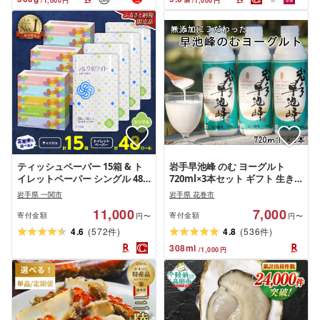
/
1,000
円
/
1,000
円
ごはん 精米 [U0133]
ティッシュペーパー 15箱 & ト
岩手早池峰 のむ ヨーグルト
イレットペーパー シングル 48
720ml×3本セット ギフト 生き
ロール セット [選べる配送月/回
た乳酸菌 免疫力 アップ 保存料
岩手県 一関市
岩手県 花巻市
数] 定期便 1回 3回 4回 6回 ティ
不使用 父の日 母の日 ギフト お
11,000
7,000
ッシュ 日用品 備蓄 防災 まとめ
中元 お歳暮
寄付金額
寄付金額
円〜
円〜
買い 岩手県 一関市
(
)
(
)
4.6
572
4.8
536
件
件
308
ml
/
1,000
円