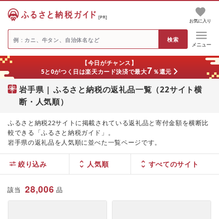
[PR]
お気に入り
メニュー
【今日がチャンス】
7
5と0がつく日は楽天カード決済で最大
％還元
岩手県 | ふるさと納税の返礼品一覧（22サイト横
断・人気順）
ふるさと納税22サイトに掲載されている返礼品と寄付金額を横断比
較できる「ふるさと納税ガイド」。
岩手県の返礼品を人気順に並べた一覧ページです。
絞り込み
人気順
28,006
該当
品