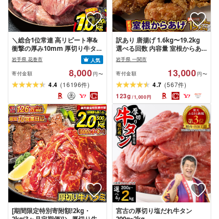
＼総合1位常連 高リピート率&
訳あり 唐揚げ 1.6kg〜19.2kg
衝撃の厚み10mm 厚切り牛タン
選べる回数 内容量 室根からあ
塩味/ ≪スピード発送!!10営業日
げ から揚げ からあげ 冷凍 惣菜
岩手県 花巻市
岩手県 一関市
人気
以内発送≫ 選べる内容量 500g /
お弁当 おかず 鶏肉 鶏もも 奥州
8,000
13,000
1kg 定期便 毎月届く 牛肉 肉
いわいどり レンジ 簡単 時短 家
寄付金額
寄付金額
円〜
円〜
BBQ ふるさと 人気 ランキング
ごはん 夏休み 昼食 業務用 国産
(
)
(
)
4.4
16196
4.7
567
件
件
岩手県 花巻市
鶏 人気 定期便 ふるさと納税 送
123
g
/
1,000
円
料無料 オヤマ 岩手県 一関市
[期間限定特別寄附額!2kg・
宮古の厚切り塩だれ牛タン