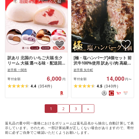
訳あり 北国の いちご大福 生ク
[極・塩ハンバーグ]4個セット 前
リーム 大福 選べる味・配送回
沢牛100%使用 訳あり/肉 高級
数 8個 〜180個 ふるさと納税 ス
牛 牛肉 和牛 前沢牛 奥州 ブラン
岩手県 一関市
岩手県 矢巾町
イーツ アイス いちご チョコ テ
ド牛 極 国産 塩 岩塩 個包装 人気
6,000
14,000
ィラミス デザート お菓子 ギフ
返礼品 バーベキュー おいしい
寄付金額
寄付金額
円
円〜
ト 個包装 和菓子 おやつ 冷凍 フ
冷凍 小分け おすすめ おかず 夕
(
)
(
)
4.4
354
4.5
340
件
件
ルーツ大福 人気 おすすめ 定期
食 お弁当 ランチ はんばーぐ 夕
便 送料無料 岩手県 一関市
飯 お祝い 父の日 母の日 記念日
送料無料 プレゼント ギフト 贈
答 おすすめ お取り寄せ
1
2
3
»
返礼品の量や同一価格におけるボリュームは返礼品名から抽出し自動計算して表
示しています。そのため、一部計算結果が正しくない場合がありますので、寄付
前に必ずご自身でご確認いただくようお願いします。