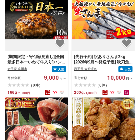
[期間限定・寄付額見直し][全国
[先行予約] 訳ありさんま2kg
最多日本一いわて牛入り]ハンバ
[2026年9月〜発送予定] 秋刀魚
ーグ 1.5kg(150g×10個) いわて
さんま サンマ Sashimi FISH 魚
岩手県 盛岡市
岩手県 大船渡市
人気
人気
牛 × 岩中豚 ハンバーグ 合挽き
新鮮 ごはん 夕飯 おかず おつま
9,000
10,000
合い挽き 黒毛和牛 人気 冷凍 個
み 晩酌 米 丼 海産物 海鮮 魚介
寄付金額
寄付金額
円〜
円〜
包装 小分け 冷凍 牛肉 豚肉 和牛
魚介類 テレビ TV 放送 ニュース
(
)
(
)
0
0
件
件
ビーフ ポーク はんばーぐ 挽肉
番組 大船渡 大船渡市 三陸 被災
166
g
200
g
/
1,000
円
/
1,000
円
お肉 ミンチ 肉 お弁当 hannba-
震災 火災 支援 応援 岩手県 国産
gu ランキング 1位 1万円以下 岩
大船渡応援 [東北超歌手]
手県 盛岡市 東北 岩手 盛岡
shikoku001k