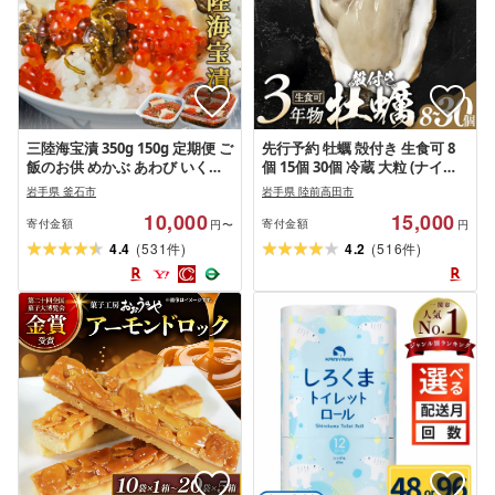
三陸海宝漬 350g 150g 定期便 ご
先行予約 牡蠣 殻付き 生食可 8
飯のお供 めかぶ あわび いくら
個 15個 30個 冷蔵 大粒 (ナイ
お取り寄せ 産地直送 贈答品 岩
フ・軍手・剥き方説明書付き)[
岩手県 釜石市
岩手県 陸前高田市
手県 釜石市 中村家 海宝漬け 海
真牡蠣 牡蠣 かき カキ 生牡蠣 旬
10,000
15,000
宝漬 三陸 海産物 魚 魚介 海鮮 新
新鮮 海鮮 濃厚 料理 鍋 牡蠣鍋 カ
寄付金額
寄付金額
円〜
円
鮮 贅沢 高級 ご褒美 酒の肴 魚卵
キフライ バーベキュー BBQ キ
(
)
(
)
4.4
531
4.2
516
件
件
ャンプ おいしい TV テレビ 産地
直送 岩手 三陸 マルテン水産 ]