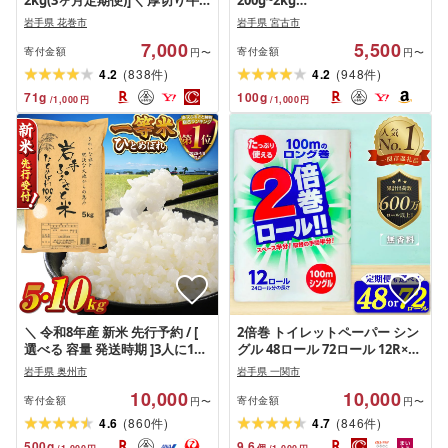
2kg(3ヶ月定期便)]＼ 厚切り牛
200g~2kg
ハラミ 500g・1kg・2kg・
(200g/600g/1kg/1.4kg/2kg)_ 牛
岩手県 花巻市
岩手県 宮古市
2kg[3ヶ月定期便]/ ≪スピード
タン タン 牛肉 厚切り 冷凍 塩だ
7,000
5,500
発送 10営業日以内発送≫ 選べ
れ おつまみ おかず 焼肉 BBQ ジ
寄付金額
寄付金額
円〜
円〜
る 500g 1kg 2kg 定期便 ハラミ
ューシー 柔らかい 宮古市 岩手
(
)
(
)
4.2
838
4.2
948
件
件
焼肉 人気 BBQ バーベキュー 味
県 美味しい おすすめ [配送不可
71
g
100
g
/
1,000
円
/
1,000
円
付け ジューシー 花巻市 配送月
地域:離島][G1636569]
指定可能
＼ 令和8年産 新米 先行予約 / [
2倍巻 トイレットペーパー シン
選べる 容量 発送時期 ]3人に1人
グル 48ロール 72ロール 12R×4
がリピーター! 令和8年産 令和7
12R×6パック 100m ふるさと納
岩手県 奥州市
岩手県 一関市
年産 白米 特A ひとめぼれ 一等
税 無香料 やわらか まとめ買い
10,000
10,000
米 5kg 10kg 岩手ふるさと米 岩
定期便 大容量 倍巻 日用品 生活
寄付金額
寄付金額
円〜
円〜
手県 奥州市産 発送時期が選べ
必需品 備蓄 人気 おすすめ ラン
(
)
(
)
4.6
860
4.7
846
件
件
る ブランド米 米 お米 こめ ご飯
キング 送料無料 岩手県 一関市
500
g
9.6
個