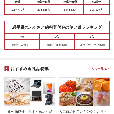
合計
0歳〜18歳
19歳〜59歳
60歳〜
1,257,779人
204,328人
654,552人
398,899人
岩手県のふるさと納税寄付金の使い道ランキング
1位
2位
3位
教育・人づくり
地域・産業振興
スポーツ・文化振興
おすすめ返礼品特集
もっと見る
「食べ物以外」おすすめ返礼品
人気自治体ランキングとおすす