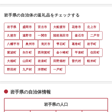
岩手県の自治体の返礼品をチェックする
岩手県
盛岡市
宮古市
大船渡市
花巻市
北上市
久慈市
遠野市
一関市
陸前高田市
釜石市
二戸市
八幡平市
奥州市
滝沢市
雫石町
葛巻町
岩手町
紫波町
矢巾町
西和賀町
金ケ崎町
平泉町
住田町
大槌町
山田町
岩泉町
田野畑村
普代村
軽米町
野田村
九戸村
洋野町
一戸町
岩手県の自治体情報
岩手県の人口