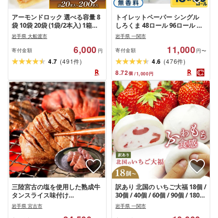
アーモンドロック 選べる容量 8
トイレットペーパー シングル
袋 10袋 20袋 (1袋/2本入) 1箱〜5
しろくま 48ロール 96ロール 無
箱 お菓子 菓子 小分け 割れ スイ
香料 まとめ買い 大容量 日用品
岩手県 大船渡市
岩手県 一関市
ーツ おやつ フロランタン 常温
備蓄 防災 岩手県 一関市
6,000
11,000
手土産 ギフト お土産 プレゼン
寄付金額
寄付金額
円
円〜
ト 誕生日 アーモンド クッキー
(
)
(
)
4.7
491
4.6
476
件
件
おおうらや テレビ ニュース 大
8.72
個
/
1,000
円
船渡 大船渡市 三陸 岩手県
三陸宮古の塩を使用した熟成牛
訳あり 北国の いちご大福 18個 /
タンスライス味付け
30個 / 40個 / 60個 / 90個 / 180個
1.0kg(200g×5p)
生クリーム ふるさと納税 アイ
岩手県 宮古市
岩手県 一関市
ス いちご 国産 大福 お菓子 ギフ