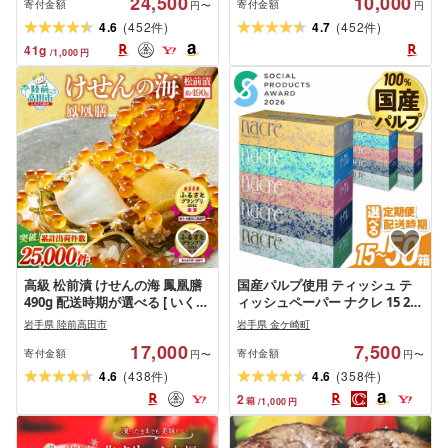
24,500
10,000
ト 個包装 和菓子 おやつ スイー
寄付金額
寄付金額
円〜
円
ツ デザート 大容量 人気 おすす
(
)
(
)
4.6
452
4.7
452
件
件
め スイーツリピート 定期便 送
41
g
/
1,000
円
料無料 岩手県 一関市
高級 松前漬 けせんの海 鳳凰膳
国産パルプ使用 ティッシュ テ
490g 配送時期が選べる [ いくら
ィッシュペーパー ナクレ 15 25
アワビ フカヒレ 数の子 松前漬
50 箱 定期便 ティシュ パルプ 箱
岩手県 陸前高田市
岩手県 金ケ崎町
け おかず 海鮮 魚介類 惣菜 海鮮
ティッシュ ボックスティッシュ
17,000
7,500
丼 ごはん お供 ギフト 贈答品 三
日用品 節約 生活応援 消耗品 防
寄付金額
寄付金額
円〜
円〜
陸 あわび 鮑 ふかひれ 数量限定
災 備蓄 大容量 岩手県 物価対策
(
)
(
)
4.6
438
4.6
358
件
件
ふるさと 人気 贅沢 金賞受賞 和
大容量 コスパ
2
箱
/
1,000
円
風おかず ] 高評価 ★4.83