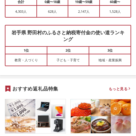
合計
0歳〜18歳
19歳〜59歳
60歳〜
4,303人
628人
2,147人
1,528人
岩手県 野田村のふるさと納税寄付金の使い道ランキ
ング
1位
2位
3位
教育・人づくり
子ども・子育て
地域・産業振興
おすすめ返礼品特集
もっと見る