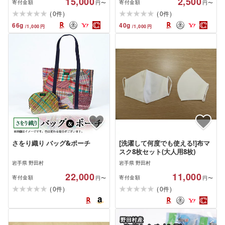
15,000
2,500
寄付金額
寄付金額
円〜
円〜
(
)
(
)
0
0
件
件
66
g
40
g
/
1,000
円
/
1,000
円
さをり織り バッグ&ポーチ
[洗濯して何度でも使える!]布マ
スク8枚セット(大人用8枚)
岩手県 野田村
岩手県 野田村
22,000
11,000
寄付金額
寄付金額
円〜
円〜
(
)
(
)
0
0
件
件