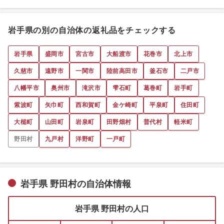
岩手県の別の自治体の返礼品をチェックする
岩手県
盛岡市
宮古市
大船渡市
花巻市
北上市
久慈市
遠野市
一関市
陸前高田市
釜石市
二戸市
八幡平市
奥州市
滝沢市
雫石町
葛巻町
岩手町
紫波町
矢巾町
西和賀町
金ケ崎町
平泉町
住田町
大槌町
山田町
岩泉町
田野畑村
普代村
軽米町
野田村
九戸村
洋野町
一戸町
岩手県 野田村の自治体情報
岩手県 野田村の人口