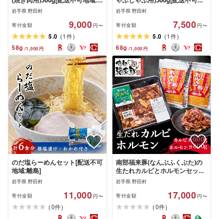
(焼き肉用)500g[配送不可地域:
ゃぶしゃぶ用)500g[配送不可地
離島]
域:離島]
岩手県 野田村
岩手県 野田村
9,000
7,500
寄付金額
寄付金額
円〜
円〜
(
)
(
)
5.0
1
5.0
1
件
件
58
g
68
g
/
1,000
円
/
1,000
円
のだ塩らーめんセット[配送不可
南部福来豚(なんぶふくぶた)の
地域:離島]
生たれカルビとホルモンセット
[配送不可地域:離島]
岩手県 野田村
岩手県 野田村
11,000
17,000
寄付金額
寄付金額
円〜
円〜
(
)
(
)
0
0
件
件