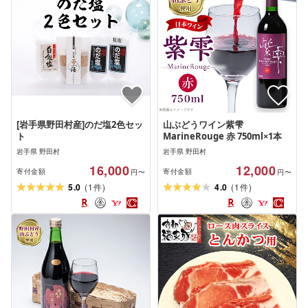
[岩手県野田村産]のだ塩2色セッ
山ぶどうワイン紫雫
ト
MarineRouge 赤 750ml×1本
岩手県 野田村
岩手県 野田村
16,000
12,000
寄付金額
寄付金額
円〜
円〜
(
)
(
)
5.0
1
4.0
1
件
件