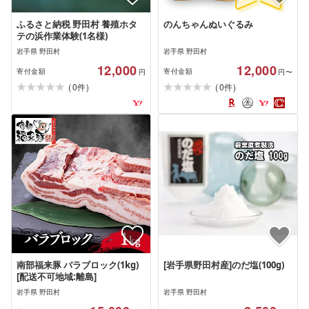
ふるさと納税 野田村 養殖ホタ
のんちゃんぬいぐるみ
テの浜作業体験(1名様)
岩手県 野田村
岩手県 野田村
12,000
12,000
寄付金額
寄付金額
円
円〜
(
)
(
)
0
0
件
件
南部福来豚 バラブロック(1kg)
[岩手県野田村産]のだ塩(100g)
[配送不可地域:離島]
岩手県 野田村
岩手県 野田村