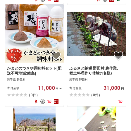
かまどのつきや調味料セット[配
ふるさと納税 野田村 農作業、
送不可地域:離島]
郷土料理作り体験(1名様)
岩手県 野田村
岩手県 野田村
11,000
31,000
寄付金額
寄付金額
円〜
円
(
)
(
)
0
0
件
件