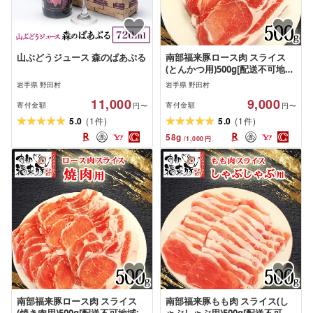
山ぶどうジュース 森のぱあぷる
南部福来豚ロース肉 スライス
(とんかつ用)500g[配送不可地
域:離島]
岩手県 野田村
岩手県 野田村
11,000
9,000
寄付金額
寄付金額
円〜
円〜
(
)
(
)
5.0
1
5.0
1
件
件
58
g
/
1,000
円
南部福来豚ロース肉 スライス
南部福来豚もも肉 スライス(し