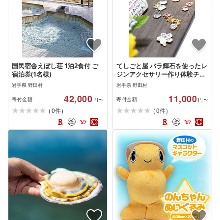
国民宿舎えぼし荘 1泊2食付 ご
てしごと屋 バラ輝石を使ったレ
宿泊券(1名様)
ジンアクセサリー作り体験チケ
ット 1名様分
岩手県 野田村
岩手県 野田村
42,000
11,000
寄付金額
寄付金額
円〜
円〜
(
)
(
)
0
0
件
件