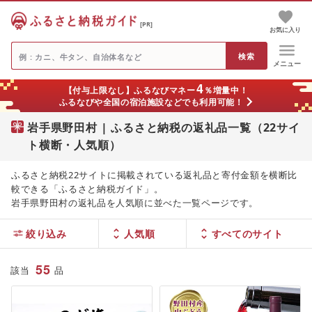
[PR]
お気に入り
メニュー
4
【付与上限なし】ふるなびマネー
％増量中！
ふるなびや全国の宿泊施設などでも利用可能！
岩手県野田村 | ふるさと納税の返礼品一覧（22サイ
ト横断・人気順）
ふるさと納税22サイトに掲載されている返礼品と寄付金額を横断比
較できる「ふるさと納税ガイド」。
岩手県野田村の返礼品を人気順に並べた一覧ページです。
絞り込み
人気順
55
該当
品