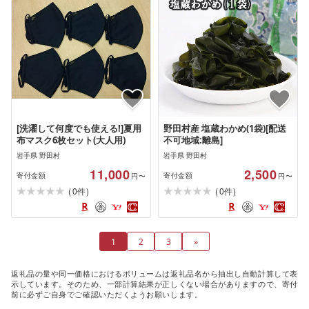
[洗濯して何度でも使える!]夏用
野田村産 塩蔵わかめ(1袋)[配送
布マスク6枚セット(大人用)
不可地域:離島]
岩手県 野田村
岩手県 野田村
11,000
2,500
寄付金額
寄付金額
円〜
円〜
(
)
(
)
0
0
件
件
1
2
3
»
返礼品の量や同一価格におけるボリュームは返礼品名から抽出し自動計算して表
示しています。そのため、一部計算結果が正しくない場合がありますので、寄付
前に必ずご自身でご確認いただくようお願いします。