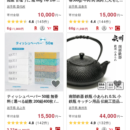
陸産 甘塩うに 瓶 60g 1本 2本 3
各500g) 牛肉 肉 焼肉 たんもと
本 5本 ミョウバン不使用 岩手県
たんなか 塩タン 味噌タン 冷凍
岩手県 普代村
岩手県 花巻市
産 国産 [旬の時期の生うにを惜
真空パック 味付け肉 BBQ 焼肉
10,000
15,000
しげもなく使った逸品] 雲丹 う
食べ比べ
寄付金額
寄付金額
円〜
円〜
に ふるさと納税 海鮮 うに 瓶 瓶
(
)
(
)
4.6
145
4.4
144
件
件
詰 おつまみ おかず
6
g
66
g
/
1,000
円
/
1,000
円
ティッシュペーパー 50箱 無香
南部鉄器 鉄瓶 小あられ 0.5L 小
料 ( 選べる組数 200組400枚 /
鉄瓶 キッチン用品 伝統工芸品
150組300枚) ナクレ ナクレf テ
[及富作]IH対応 ガス やかん ケ
岩手県 北上市
岩手県 奥州市
ィッシュ ボックスティッシュ
トル 日本製 白湯 鉄分 茶器 伝統
15,500
44,000
BOXティッシュ 日用品 生活応
職人 岩手県 キッチンツール 食
寄付金額
寄付金額
円〜
円〜
援 消耗品 まとめ買い 常備品
器 日用品 雑貨 おしゃれ 人気 ラ
(
)
(
)
4.8
142
4.9
132
件
件
SDGs 岩手県 北上市 三菱製紙
ンキング 贈答 プレゼント お祝
3.22
箱