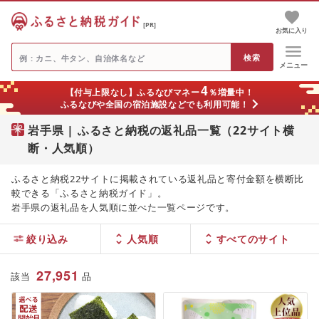
[PR]
お気に入り
メニュー
4
【付与上限なし】ふるなびマネー
％増量中！
ふるなびや全国の宿泊施設などでも利用可能！
岩手県 | ふるさと納税の返礼品一覧（22サイト横
断・人気順）
ふるさと納税22サイトに掲載されている返礼品と寄付金額を横断比
較できる「ふるさと納税ガイド」。
岩手県の返礼品を人気順に並べた一覧ページです。
絞り込み
人気順
27,951
該当
品