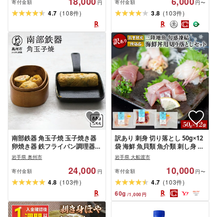
18,000
6,000
贈答 贈り物 お祝い ギフト 料理
品〜)≫ ≪定期便 3ヶ月 6ヶ月
寄付金額
寄付金額
円
円〜
食品 おせち 恵方巻 節分 寿司 手
12ヶ月≫ 旬 野菜 果物 お楽しみ
(
)
(
)
4.7
108
3.8
103
件
件
巻き寿司 お手軽 人気 高評価 ]
南部鉄器 角玉子焼 玉子焼き器
訳あり 刺身 切り落とし 50g×12
卵焼き器 鉄フライパン調理器具
袋 海鮮 魚貝類 魚介類 刺し身 旬
伝統工芸品[OIGEN 作]卵焼き 人
の刺身 小分け 手軽 便利 時短 簡
岩手県 奥州市
岩手県 大船渡市
気 ランキング 直火 ガス たまご
単 冷凍 産地直送 三陸産 岩手県
24,000
10,000
卵 お弁当 日本製 調理器 キッチ
大船渡市
寄付金額
寄付金額
円
円〜
ン用品 キッチングッズ キッチ
(
)
(
)
4.8
103
4.7
103
件
件
ンツール 日用品 アウトドア キ
60
g
/
1,000
円
ャンプ [Z0016]