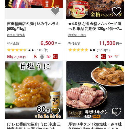
吉田精肉店の漬け込み牛ハラミ
★4.8 格之進 金格 ハンバーグ 選
[600g/1kg]
べる 単品 定期便 120g×4個〜72
個 牛肉 豚肉 国産 冷凍 個包装 小
岩手県 宮古市
岩手県 一関市
分け 便利 簡単 惣菜 夕食 おかず
6,500
11,500
贈答 ギフト 人気 おすすめ 高評
寄付金額
寄付金額
円〜
円〜
価 岩手県 一関市 無添加 レスト
(
)
(
)
4.4
162
4.8
159
件
件
ラン品質 冷凍保存 弁当 ごちそ
95
g
/
1,000
円
う 手軽調理
[テレビ番組で紹介] うに 冷凍 三
厚切り牛タン 1kg(塩味・みそ味