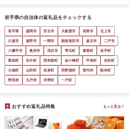
岩手県の自治体の返礼品をチェックする
岩手県
盛岡市
宮古市
大船渡市
花巻市
北上市
久慈市
遠野市
一関市
陸前高田市
釜石市
二戸市
八幡平市
奥州市
滝沢市
雫石町
葛巻町
岩手町
紫波町
矢巾町
西和賀町
金ケ崎町
平泉町
住田町
大槌町
山田町
岩泉町
田野畑村
普代村
軽米町
野田村
九戸村
洋野町
一戸町
おすすめ返礼品特集
もっと見る