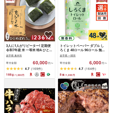
3人に1人がリピーター! 定期便
トイレットペーパー ダブル し
令和7年産 米 一等米 特A ひとめ
ろくま 48ロール 96ロール 無香
ぼれ 5kg 選べる発送回数 2ヶ月
料 まとめ買い 定期便 大容量 日
岩手県 奥州市
岩手県 一関市
3ヶ月 6ヶ月 12ヶ月 2回 3回 6回
用品 備蓄 防災 岩手県 一関市
60,000
6,000
12回 選べる発送開始月(1〜3ヶ
寄付金額
寄付金額
円〜
円〜
月) 岩手県 奥州市産 岩手ふるさ
(
)
(
)
4.7
169
4.7
164
件
件
と米 お米 白米 精米 [U0138]
166
g
8
個
/
1,000
円
/
1,000
円