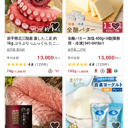
岩手県北三陸産 蒸したこ足 約
全酪バター 加塩 450g×3個[業務
1kg ぷりぷりっふっくら たこ刺
用・冷凍] 041-0418x1
身 たこ焼き
岩手県 普代村
岩手県 二戸市
13,000
13,000
寄付金額
寄付金額
円〜
円〜
(
)
(
)
4.8
120
4.9
120
件
件
76
g
103
g
/
1,000
円
/
1,000
円