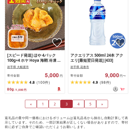
[スピード発送] ほや 4パック
アクエリアス 500ml 24本 アク
100g×4 ホヤ Hoya 海鞘 冷凍 旬
エリ[最短翌日発送] [433]
串焼き フライ 刺身 おさしみ お
岩手県 大船渡市
岩手県 花巻市
刺身 生食用 ごはん 夕飯 おかず
5,000
9,000
おつまみ 米 珍味 新鮮 晩酌 海産
寄付金額
寄付金額
円
円〜
物 海鮮 魚介 魚介類 大船渡 三陸
(
)
(
)
4.8
100
4.9
98
件
件
岩手県 大船渡市 国産
80
g
/
1,000
円
«
1
2
3
4
5
»
返礼品の量や同一価格におけるボリュームは返礼品名から抽出し自動計算して表
示しています。そのため、一部計算結果が正しくない場合がありますので、寄付
前に必ずご自身でご確認いただくようお願いします。