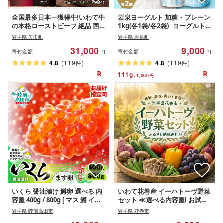
全国最多日本一獲得牛!いわて牛
岩泉ヨーグルト 加糖・プレーン
の本格ローストビーフ 絶品 西
1kg(各1袋/各2袋)_ ヨーグルト
洋わさびソース付き(岩手県 矢
加藤 プレーン 乳製品 人気 おす
岩手県 矢巾町
岩手県 岩泉町
巾町・紫波町の共通返礼品)/い
すめ 送料無料 贈答 ギフト プレ
31,000
9,000
わて いわて牛 和牛 ろーすとび
ゼント セット [配送不可地域:離
寄付金額
寄付金額
円
円
ーふ 独自製法 柔らか 赤身 ソー
島][G1245855]
(
)
(
)
4.8
119
4.8
119
件
件
ス付 冷凍 小分け 贅沢 ギフト 贈
111
g
/
1,000
円
答 牛肉 いわちく 岩手県 紫波町
いくら 醤油漬け 鱒卵 選べる 内
いわて花巻産 イーハトーヴ野菜
容量 400g / 800g [ マス 鱒 イク
セット ≪選べる内容量! お試し
ラ いくら醤油漬け ikura 海鮮
セット(6品〜) or 満足セット(9
岩手県 陸前高田市
岩手県 花巻市
卵 小分け 冷凍 年末 年始 お正月
品〜) or もりもりセット(11