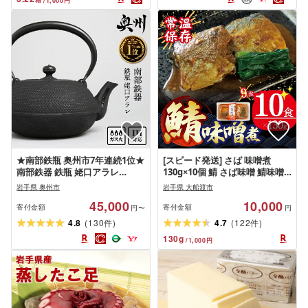
/
1,000
円
D0437/D0582
い 誕生日 結婚 [AK013]
★南部鉄瓶 奥州市7年連続1位★
[スピード発送] さば 味噌煮
南部鉄器 鉄瓶 姥口アラレ
130g×10個 鯖 さば味噌 鯖味噌
1.2L[及春鋳造所 作] 2人用 3人用
さばみそ 常温保存 常備食 防災
岩手県 奥州市
岩手県 大船渡市
IH対応 ガス やかん ケトル 人気
保存食 常温 備蓄 非常食 防災食
45,000
10,000
ランキング 日本製 伝統工芸品
おかず 日持ち 惣菜 レトルト 常
寄付金額
寄付金額
円〜
円
白湯 キッチン用品 日用品 鉄分
温食品 魚 レンジ 小分け お裾分
(
)
(
)
4.8
130
4.7
122
件
件
雑貨 [Y0035]
け 味噌 煮物 海鮮 簡単調理 手軽
130
g
/
1,000
円
阿部長商店 岩手県 大船渡市