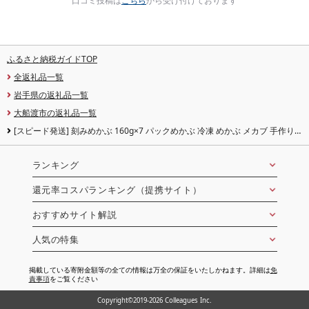
口コミ投稿は
こちら
から受け付けております
ふるさと納税ガイドTOP
全返礼品一覧
岩手県の返礼品一覧
大船渡市の返礼品一覧
[スピード発送] 刻みめかぶ 160g×7 パックめかぶ 冷凍 めかぶ メカブ 手作り
和食 海藻 小分け お手軽 海産物 朝ごはん ねばねば きざみ 刻み 早く届く 味噌汁
ごはん 夕飯 おかず サラダ おすすめ 大船渡 三陸 岩手県 国産 大船渡市 7000円 7
千円
ランキング
還元率コスパランキング（提携サイト）
おすすめサイト解説
人気の特集
掲載している寄附金額等の全ての情報は万全の保証をいたしかねます。詳細は
免
責事項
をご覧ください
Copyright©2019-2026 Colleagues Inc.