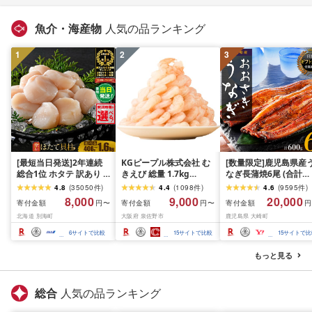
魚介・海産物
人気の品ランキング
1
2
3
[最短当日発送]2年連続
KGピープル株式会社 む
[数量限定]鹿児島県産
総合1位 ホタテ 訳あり (
きえび 総量 1.7kg
なぎ長蒲焼6尾 (合計
ふるさと納税 ほたて ふ
(850g×2P) 特大 5Lサイ
600g以上)
4.8
(
35050
件
)
4.4
(
1098
件
)
4.6
(
9595
件
)
るさと納税 訳あり 帆立
ズ バナメイエビ バラ凍
8,000
9,000
20,000
寄付金額
寄付金額
寄付金額
円〜
円〜
円
ふるさと わけあり ホタ
結 下処理不要 サイズ不
北海道 別海町
大阪府 泉佐野市
鹿児島県 大崎町
テ貝柱 貝 人気 不揃い 刺
揃い 訳あり
身 規格外 魚介 ランキン
6
サイトで比較
15
サイトで比較
15
サイトで比
グ 海鮮 冷凍 発送時期が
選べる 北海道 別海町 )
もっと見る
(クラウドファンディン
グ対象)
総合
人気の品ランキング