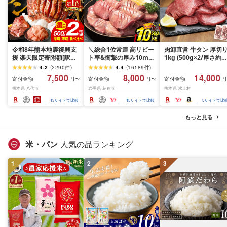
令和8年熊本地震復興支
＼総合1位常連 高リピー
肉卸直営 牛タン 厚切
援 楽天限定寄附額[訳あ
ト率&衝撃の厚み10mm
1kg (500g×2/厚さ約
り]牛タン 500g〜2kg 肉
厚切り牛タン 塩味/ ≪ス
10mm) 訳あり 訳有り
4.2
(
2290
件
)
4.4
(
16189
件
)
牛肉 訳あり 牛タン 冷凍
ピード発送!!10営業日以
牛肉 焼肉 冷凍 スライ
7,500
8,000
14,000
寄付金額
寄付金額
寄付金額
円〜
円〜
円
小分け 厚切り 薄切り 食
内発送≫ 選べる内容量
業務用 バーベキュー
熊本県 八代市
岩手県 花巻市
熊本県 水上村
べ比べ 500g 1kg 1.5kg
500g / 1kg 定期便 毎月
BBQ おつまみ ギフト 
2kg 牛 人気 ビーフ 牛た
届く 牛肉 肉 BBQ ふるさ
祝い お中元 夏ギフト
13
サイトで比較
15
サイトで比較
5
サイトで比
ん ふるさと納税 ランキ
と 人気 ランキング 岩手
ング スピード発送 送料
県 花巻市
もっと見る
無料
米・パン
人気の品ランキング
1
2
3