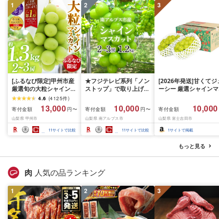
1
2
3
[ふるなび限定]甲州市産
★フジテレビ系列「ノン
[2026年発送]甘くてジ
厳選旬の大粒シャインマ
ストップ」で取り上げら
ーシー 厳選シャインマ
スカット 約1.3kg 2〜3
れました!★[2026年発送
スカット1.2kg (2026
4.6
(
4125
件
)
房[2026年発送]
先行予約]南アルプス市
月前半(1〜15日)から1
13,000
10,000
10,000
寄付金額
寄付金額
寄付金額
円〜
円〜
(MG)B12-472 FN-
産シャインマスカット
月下旬までの発送) フ
山梨県 甲州市
山梨県 南アルプス市
山梨県 富士吉田市
Limited-VO シャインマ
1.2kg以上(2〜3房)ふる
ーツ ぶどう 果物 山梨
スカット フルーツ
さと納税 おすすめ 山梨
産 2026 旬 大粒 高級 
11
サイトで比較
11
サイトで比較
1
サイトで掲載
県 南アルプス市 送料無
ドウ 葡萄 富士吉田市
料 AL
もっと見る
肉
人気の品ランキング
1
2
3