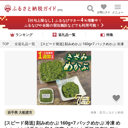
[PR]
お気に入り
メニュー
4
【付与上限なし】ふるなびマネー
％増量中！
ふるなびや全国の宿泊施設などでも利用可能！
ランキング
返礼品一覧
特集
TOP
全返礼品一覧
[スピード発送] 刻みめかぶ 160g×7 パックめかぶ 冷凍
めかぶ メカブ 手作り 和食 海藻 小分け お手軽 海産物
朝ごはん ねばねば きざみ 刻み 早く届く 味噌汁 ごはん
夕飯 おかず サラダ おすすめ 大船渡 三陸 岩手県 国産
大船渡市 7000円 7千円
岩手県 大船渡市
画像：楽天ふるさと納税
[スピード発送] 刻みめかぶ 160g×7 パックめかぶ 冷凍 め