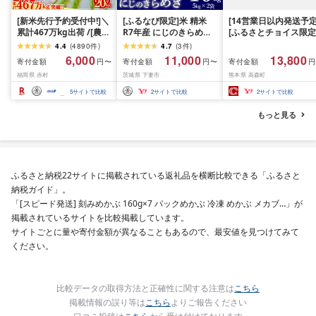
[新米先行予約受付中!]＼
[ふるなび限定]米 精米
[14営業日以内発送予定
累計467万kg出荷 /[農家
R7年産 にじのきらめき
[ふるさとチョイス限定
応援米]訳あり 令和7年産
10kg 10月 FN-Limited-
寄附額] [令和7年産] 
4.4
(
4890
件
)
4.7
(
3
件
)
令和8年産ふくきらり 夢
PR
だわら 熊本県 高森町 
6,000
11,000
13,800
寄付金額
寄付金額
寄付金額
円〜
円〜
円
つくし 5kg 10kg 15kg
リジナル米 計
福岡県 赤村
茨城県 下妻市
熊本県 高森町
20kg [選べる品種・内容
10kg(5kg×2袋)精米 お
量・出荷時期]複数原料
米 米 5kg×2 10kg
5
サイトで比較
2
サイトで比較
2
サイトで比較
米 白米 精米 国産 限定
ごはん ご飯 白飯 米 お米
もっと見る
ふるさと 人気 ランキン
グ
ふるさと納税22サイトに掲載されている返礼品を横断比較できる「ふるさと
納税ガイド」。
「[スピード発送] 刻みめかぶ 160g×7 パックめかぶ 冷凍 めかぶ メカブ…」が
掲載されているサイトを比較掲載しています。
サイトごとに量や寄付金額が異なることもあるので、最安値を見つけてみて
ください。
比較データの取得方法と正確性に関する注意は
こちら
掲載情報の誤り等は
こちら
よりご報告ください