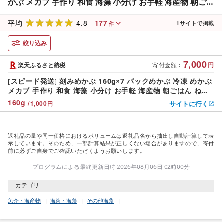
かぶ メカブ 手作り 和食 海藻 小分け お手軽 海産物 朝ごは
ん ねばねば きざみ 刻み 早く届く 味噌汁 ごはん 夕飯 おか
4.8
177
ず サラダ おすすめ 大船渡 三陸 岩手県 国産 大船渡市
平均
1
サイトで掲載
件
7000円 7千円
絞り込み
7,000
楽天ふるさと納税
寄付金額
:
円
[スピード発送] 刻みめかぶ 160g×7 パックめかぶ 冷凍 めかぶ
メカブ 手作り 和食 海藻 小分け お手軽 海産物 朝ごはん ねば
ねば きざみ 刻み 早く届く 味噌汁 ごはん 夕飯 おかず サラダ
160
g
/
1,000
サイトに行く
円
おすすめ 大船渡 三陸 岩手県 国産 大船渡市 7000円 7千円
返礼品の量や同一価格におけるボリュームは返礼品名から抽出し自動計算して表
示しています。そのため、一部計算結果が正しくない場合がありますので、寄付
前に必ずご自身でご確認いただくようお願いします。
プログラムによる最終更新日時 2026年08月06日 02時00分
カテゴリ
魚介・海産物
海苔・海藻
その他海藻