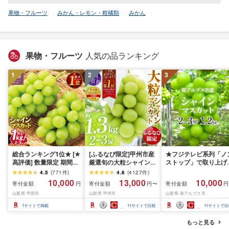
果物・フルーツ
みかん・レモン・柑橘類
みかん
果物・フルーツ
人気の品ランキング
1
2
3
総合ランキング1位★ [★
[ふるなび限定]甲州市産
★フジテレビ系列「ノ
高評価] 数量限定 期間限
厳選旬の大粒シャインマ
ストップ」で取り上げ
定 2026年 先行予約 山梨
スカット 約1.3kg 2〜3
れました!★[2026年発
4.5
(
771
件
)
4.6
(
4127
件
)
県産 ぶどう シャイン マ
房[2026年発送]
先行予約]南アルプス市
10,000
13,000
10,000
寄付金額
寄付金額
寄付金額
円
円〜
円
スカット フルーツ王国
(MG)B12-472 FN-
産シャインマスカット
山梨県 甲府市
山梨県 甲州市
山梨県 南アルプス市
人気 果物 2〜3房 冷蔵
Limited-VO シャインマ
1.2kg以上(2〜3房)ふ
1kg 以上 種なし 大粒 高
スカット フルーツ
さと納税 おすすめ 山
1
サイトで掲載
11
サイトで比較
11
サイトで比
級 甘い [2026年8月下
県 南アルプス市 送料
旬〜10月上旬頃順次発
料 AL
もっと見る
送]