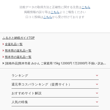
比較データの取得方法と正確性に関する注意は
こちら
掲載情報の誤り等は
こちら
よりご報告ください
口コミ投稿は
こちら
から受け付けております
ふるさと納税ガイドTOP
全返礼品一覧
熊本県の返礼品一覧
熊本市の返礼品一覧
[規格外品]熊本市産 みかん ご家庭用 15kg 12000円 1万2000円 不揃い 訳あり
蜜柑 ミカン フルーツ 果物 くだもの 柑橘 果実 おやつ 熊本産 九州産 先行予約
送料無料 [2026年10月下旬〜2027年2月下旬迄発送予定]
ランキング
還元率コスパランキング（提携サイト）
おすすめサイト解説
人気の特集