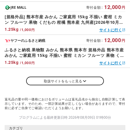
12,000
JRE MALL
寄付金額
:
円
[規格外品] 熊本市産 みかん ご家庭用 15kg 不揃い 蜜柑 ミカ
ン フルーツ 果物 くだもの 柑橘 熊本産 九州産[2026年10月下
旬〜2027年2月下旬迄発送予定]
1.25
kg
/
1,000
サイトに行く
円
12,000
ヤフーのふるさと納税
寄付金額
:
円
ふるさと納税 果物類 みかん 熊本県 熊本市 規格外品 熊本市産
みかん ご家庭用 15kg 不揃い 蜜柑 ミカン フルーツ 果物 くだ
もの 柑橘 熊本産 九州産 2026年…
1.25
kg
/
1,000
サイトに行く
円
取扱サイトをもっと見る
返礼品の量や同一価格におけるボリュームは返礼品名から抽出し自動計算して表
示しています。そのため、一部計算結果が正しくない場合がありますので、寄付
前に必ずご自身でご確認いただくようお願いします。
プログラムによる最終更新日時 2026年08月09日 01時00分
カテゴリ