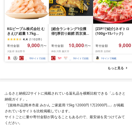
KGピープル株式会社 む
[総合ランキング1位獲
[ZIP!で紹介]ネギトロ
きえび 総量 1.7kg
得!]厚切り銀鱈 西京漬け
(100g×15パック)
(850g×2P) 特大 5Lサイ
訳あり 銀鱈 西京漬け 計
4.4
(
1102
件
)
ズ バナメイエビ バラ凍
約 1,000g (約 100g × 10
9,000
10,000
9,000
寄付金額
寄付金額
寄付金額
円〜
円〜
結 下処理不要 サイズ不
切) 西京味噌 西京みそ 味
大阪府 泉佐野市
神奈川県 藤沢市
静岡県 吉田町
揃い 訳あり
噌漬け みそ 味噌 鮮魚 魚
介 銀だら 銀ダラ ギンダ
15
サイトで比較
5
サイトで比較
1
サイトで掲載
ラ ぎんだら 鱈 タラ 魚
西京焼き 西京漬 西京や
もっと見る
き 冷凍 厳選 鮮魚 漬け魚
漬魚 新鮮 小分け 人気返
礼品 おかず おつまみ お
酒のあて 家計応援
10000円 魚喜 神奈川 湘
ふるさと納税22サイトに掲載されている返礼品を横断比較できる「ふるさと
南 藤沢
納税ガイド」。
「[規格外品]熊本市産 みかん ご家庭用 15kg 12000円 1万2000円…」が掲載
されているサイトを比較掲載しています。
サイトごとに量や寄付金額が異なることもあるので、最安値を見つけてみて
ください。