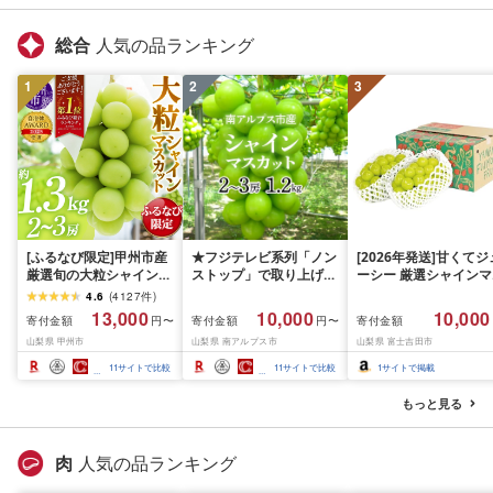
総合
人気の品ランキング
1
2
3
[ふるなび限定]甲州市産
★フジテレビ系列「ノン
[2026年発送]甘くてジ
厳選旬の大粒シャインマ
ストップ」で取り上げら
ーシー 厳選シャインマ
スカット 約1.3kg 2〜3
れました!★[2026年発送
スカット1.2kg (2026
4.6
(
4127
件
)
房[2026年発送]
先行予約]南アルプス市
月前半(1〜15日)から1
13,000
10,000
10,000
寄付金額
寄付金額
寄付金額
円〜
円〜
(MG)B12-472 FN-
産シャインマスカット
月下旬までの発送) フ
山梨県 甲州市
山梨県 南アルプス市
山梨県 富士吉田市
Limited-VO シャインマ
1.2kg以上(2〜3房)ふる
ーツ ぶどう 果物 山梨
スカット フルーツ
さと納税 おすすめ 山梨
産 2026 旬 大粒 高級 
11
サイトで比較
11
サイトで比較
1
サイトで掲載
県 南アルプス市 送料無
ドウ 葡萄 富士吉田市
料 AL
もっと見る
肉
人気の品ランキング