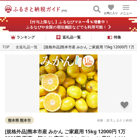
[PR]
お気に入り
メニュー
4
【付与上限なし】ふるなびマネー
％増量中！
ふるなびや全国の宿泊施設などでも利用可能！
ランキング
返礼品一覧
特集
TOP
全返礼品一覧
[規格外品]熊本市産 みかん ご家庭用 15kg 12000円 1万
2000円 不揃い 訳あり 蜜柑 ミカン フルーツ 果物 くだ
もの 柑橘 果実 おやつ 熊本産 九州産 先行予約 送料無料
[2026年10月下旬〜2027年2月下旬迄発送予定]
熊本県 熊本市
画像：楽天ふるさと納税
[規格外品]熊本市産 みかん ご家庭用 15kg 12000円 1万