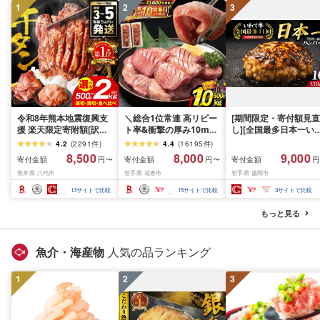
1
2
3
令和8年熊本地震復興支
＼総合1位常連 高リピー
[期間限定・寄付額見直
援 楽天限定寄附額[訳あ
ト率&衝撃の厚み10mm
し][全国最多日本一い
り]牛タン 500g〜2kg 肉
厚切り牛タン 塩味/ ≪ス
て牛入り]ハンバーグ
4.2
(
2291
件
)
4.4
(
16195
件
)
牛肉 訳あり 牛タン 冷凍
ピード発送!!10営業日以
1.5kg(150g×10個) い
8,500
8,000
9,000
寄付金額
寄付金額
寄付金額
円〜
円〜
円
小分け 厚切り 薄切り 食
内発送≫ 選べる内容量
て牛 × 岩中豚 ハンバー
熊本県 八代市
岩手県 花巻市
岩手県 盛岡市
べ比べ 500g 1kg 1.5kg
500g / 1kg 定期便 毎月
グ 合挽き 合い挽き 黒
2kg 牛 人気 ビーフ 牛た
届く 牛肉 肉 BBQ ふるさ
和牛 人気 冷凍 個包装 
13
サイトで比較
15
サイトで比較
3
サイトで比較
ん ふるさと納税 ランキ
と 人気 ランキング 岩手
分け 冷凍 牛肉 豚肉 和
ング スピード発送 送料
県 花巻市
ビーフ ポーク はんば
もっと見る
無料
ぐ 挽肉 お肉 ミンチ 肉
お弁当 hannba-gu ラ
キング 1位 1万円以下 
魚介・海産物
人気の品ランキング
手県 盛岡市 東北 岩手 
岡 shikoku001k
1
2
3