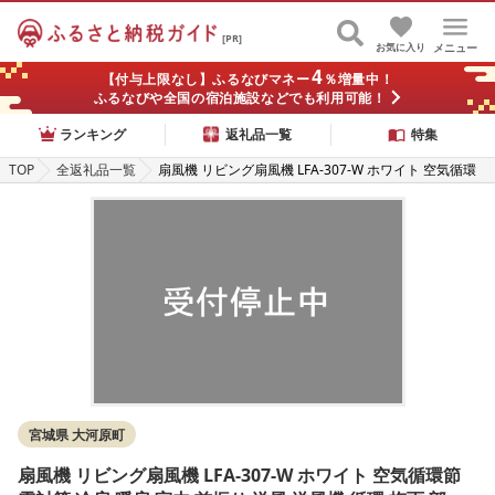
[PR]
お気に入り
メニュー
4
【付与上限なし】ふるなびマネー
％増量中！
ふるなびや全国の宿泊施設などでも利用可能！
ランキング
返礼品一覧
特集
TOP
全返礼品一覧
扇風機 リビング扇風機 LFA-307-W ホワイト 空気循環
節電対策 冷房 暖房 室内 首振り 送風 送風機 循環 梅雨
部屋干し アイリスオーヤマ
宮城県 大河原町
扇風機 リビング扇風機 LFA-307-W ホワイト 空気循環節