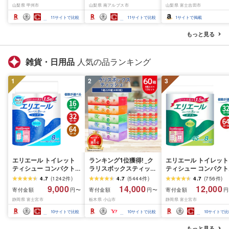
山梨県 甲州市
山梨県 南アルプス市
山梨県 富士吉田市
Limited-VO シャインマ
1.2kg以上(2〜3房)ふる
ーツ ぶどう 果物 山梨
スカット フルーツ
さと納税 おすすめ 山梨
産 2026 旬 大粒 高級 
11
サイトで比較
11
サイトで比較
1
サイトで掲載
県 南アルプス市 送料無
ドウ 葡萄 富士吉田市
料 AL
もっと見る
雑貨・日用品
人気の品ランキング
1
2
3
エリエール トイレット
ランキング1位獲得! _ク
エリエール トイレット
ティシュー コンパクト
ラリスボックスティッシ
ティシュー コンパクト
シングル [個数が選べ
ュ60箱(1箱220組(440
ダブル [選べるロール
4.7
(
1242
件
)
4.7
(
5444
件
)
4.7
(
756
件
)
る:16・32・64 ロール]
枚))(5個入り×12セット)_
数:32・64 ロール] 1.5
9,000
14,000
12,000
寄付金額
寄付金額
寄付金額
円〜
円〜
円
1.5倍巻 82.5m トイレッ
ティッシュ ティッシュ
巻 45m トイレットペ
静岡県 富士宮市
栃木県 小山市
静岡県 富士宮市
トペーパー シングル パ
ペーパー 日用品 常備品
パー ダブル パルプ10
ルプ100% 香りつき 日用
生活用品 まとめ買い [配
香りつき 日用品 消耗
10
サイトで比較
10
サイトで比較
10
サイトで比
品 消耗品 備蓄 ふるさと
送不可地域:離島・沖縄
備蓄 ふるさと納税 ふ
納税 ふるさと 送料無料
県]
さと 送料無料 静岡県 
もっと見る