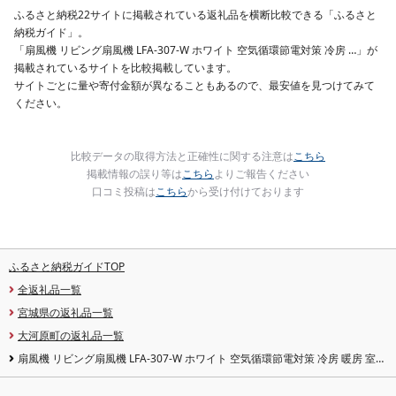
ふるさと納税22サイトに掲載されている返礼品を横断比較できる「ふるさと
納税ガイド」。
「扇風機 リビング扇風機 LFA-307-W ホワイト 空気循環節電対策 冷房 …」が
掲載されているサイトを比較掲載しています。
サイトごとに量や寄付金額が異なることもあるので、最安値を見つけてみて
ください。
比較データの取得方法と正確性に関する注意は
こちら
掲載情報の誤り等は
こちら
よりご報告ください
口コミ投稿は
こちら
から受け付けております
ふるさと納税ガイドTOP
全返礼品一覧
宮城県の返礼品一覧
大河原町の返礼品一覧
扇風機 リビング扇風機 LFA-307-W ホワイト 空気循環節電対策 冷房 暖房 室内
首振り 送風 送風機 循環 梅雨 部屋干し アイリスオーヤマ