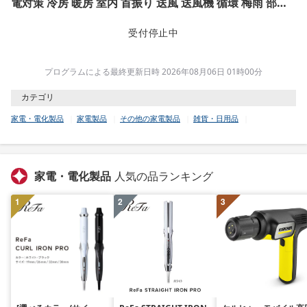
電対策 冷房 暖房 室内 首振り 送風 送風機 循環 梅雨 部屋
干し アイリスオーヤマ
受付停止中
プログラムによる最終更新日時 2026年08月06日 01時00分
カテゴリ
家電・電化製品
家電製品
その他の家電製品
雑貨・日用品
家電・電化製品
人気の品ランキング
1
2
3