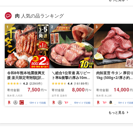
静岡県 富士宮市
士宮市
肉
人気の品ランキング
1
2
3
令和8年熊本地震復興支
＼総合1位常連 高リピー
肉卸直営 牛タン 厚切
援 楽天限定寄附額[訳あ
ト率&衝撃の厚み10mm
1kg (500g×2/厚さ約
り]牛タン 500g〜2kg 肉
厚切り牛タン 塩味/ ≪ス
10mm) 訳あり 訳有り
4.2
(
2290
件
)
4.4
(
16189
件
)
牛肉 訳あり 牛タン 冷凍
ピード発送!!10営業日以
牛肉 焼肉 冷凍 スライ
7,500
8,000
14,000
寄付金額
寄付金額
寄付金額
円〜
円〜
円
小分け 厚切り 薄切り 食
内発送≫ 選べる内容量
業務用 バーベキュー
熊本県 八代市
岩手県 花巻市
熊本県 水上村
べ比べ 500g 1kg 1.5kg
500g / 1kg 定期便 毎月
BBQ おつまみ ギフト 
2kg 牛 人気 ビーフ 牛た
届く 牛肉 肉 BBQ ふるさ
祝い お中元 夏ギフト
13
サイトで比較
15
サイトで比較
5
サイトで比
ん ふるさと納税 ランキ
と 人気 ランキング 岩手
ング スピード発送 送料
県 花巻市
もっと見る
無料