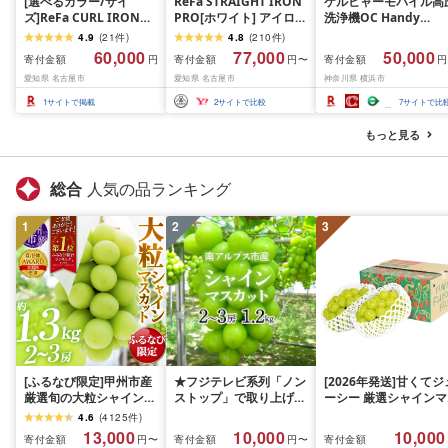
[選べるカラー/サイ
ReFa STRAIGHT IRON
ケルヒャーモバイル高
ズ]ReFa CURL IRON
PRO[ホワイト] アイロン
洗浄機OC Handy
PRO(ホワイト or ブラッ
家電 美容 リファ アイロ
Compact(ハンディエ
4.9
(
21
件
)
4.8
(
210
件
)
ク/19mm・26mm・
ン
神奈川県 横浜市 生活
60,000
77,000
50,000
寄付金額
寄付金額
寄付金額
円
円〜
円
32mm・38mm)| リフ
電 日用品 人気 おすす
愛知県 名古屋市
愛知県 名古屋市
神奈川県 横浜市
ァ カールアイロン 海外
送料無料 掃除 便利 コ
対応 ヘアアイロン コテ
パクト 高圧洗浄機 ポ
1
サイトで掲載
2
サイトで比較
7
サイトで比
プレゼント ギフト 1年保
タブル清掃 泡洗浄 家
証 美容師 ヘアケア スタ
ラク ベランダ掃除
もっと見る
イリング ダメージケア
艶 傷まない 人気 おすす
め
総合
人気の品ランキング
1
2
3
[ふるなび限定]甲州市産
★フジテレビ系列「ノン
[2026年発送]甘くてジ
厳選旬の大粒シャインマ
ストップ」で取り上げら
ーシー 厳選シャインマ
スカット 約1.3kg 2〜3
れました!★[2026年発送
スカット1.2kg (2026
4.6
(
4125
件
)
房[2026年発送]
先行予約]南アルプス市
月前半(1〜15日)から1
13,000
10,000
10,000
寄付金額
寄付金額
寄付金額
円〜
円〜
(MG)B12-472 FN-
産シャインマスカット
月下旬までの発送) フ