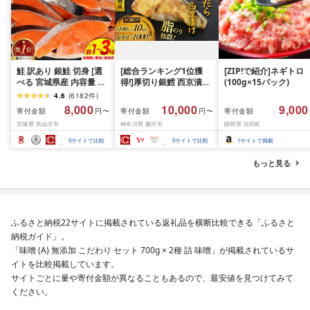
鮭 訳あり 銀鮭 切身 [選
[総合ランキング1位獲
[ZIP!で紹介]ネギトロ
べる 宮城県産 内容量 発
得!]厚切り銀鱈 西京漬け
(100g×15パック)
送回数 発送月] [宮城東洋
訳あり 銀鱈 西京漬け 計
4.6
(
6182
件
)
宮城県 気仙沼市
約 1,000g (約 100g × 10
8,000
10,000
9,000
寄付金額
寄付金額
寄付金額
円〜
円〜
20566318] 宮城県産 海
切) 西京味噌 西京みそ 味
宮城県 気仙沼市
神奈川県 藤沢市
静岡県 吉田町
鮮 訳アリ 規格外 不揃い
噌漬け みそ 味噌 鮮魚 魚
さけ サケ 鮭切身 シャケ
介 銀だら 銀ダラ ギンダ
5
サイトで比較
5
サイトで比較
1
サイトで掲載
切り身 冷凍 家庭用 おか
ラ ぎんだら 鱈 タラ 魚
ず 弁当 支援 サーモン 銀
西京焼き 西京漬 西京や
もっと見る
鮭切り身 魚 2kg 3kg 定
き 冷凍 厳選 鮮魚 漬け魚
期便
漬魚 新鮮 小分け 人気返
礼品 おかず おつまみ お
酒のあて 家計応援
10000円 魚喜 神奈川 湘
ふるさと納税22サイトに掲載されている返礼品を横断比較できる「ふるさと
南 藤沢
納税ガイド」。
「味噌 (A) 無添加 こだわり セット 700g × 2種 詰 味噌」が掲載されているサ
イトを比較掲載しています。
サイトごとに量や寄付金額が異なることもあるので、最安値を見つけてみて
ください。