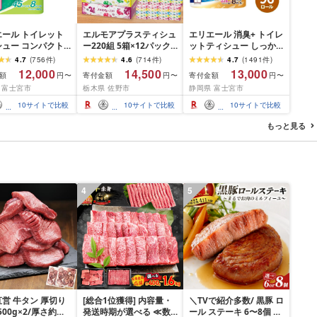
エール トイレット
エルモアプラスティシュ
エリエール 消臭+ トイレ
シュー コンパクト
ー220組 5箱×12パック
ットティシュー しっか
 [選べるロール
(60箱)[離島・沖縄県不
り香るフレッシュクリア
4.7
(
756
件
)
4.6
(
714
件
)
4.7
(
1491
件
)
・64 ロール] 1.5倍
可]_ ティッシュ ティッ
の香り コンパクトダブ
12,000
14,500
13,000
額
寄付金額
寄付金額
円〜
円〜
円〜
5m トイレットペー
シュペーパー 日用品 消
ル [選べるロール数:32・
 富士宮市
栃木県 佐野市
静岡県 富士宮市
ダブル パルプ100%
耗品 まとめ買い 常備品
64・96 ロール] 1.5倍巻
き 日用品 消耗品
生活用品 ボックスティ
37.5m トイレットペー
10
サイトで比較
10
サイトで比較
10
サイトで比較
ふるさと納税 ふる
ッシュ [配送不可地域:離
パー ダブル パルプ100%
送料無料 静岡県 富
島・沖縄県]
日用品 消耗品 備蓄 送料
もっと見る
市
無料 静岡県 富士宮市
4
5
営 牛タン 厚切り
[総合1位獲得] 内容量・
＼TVで紹介多数/ 黒豚 ロ
(500g×2/厚さ約
発送時期が選べる ≪数
ール ステーキ 6〜8個 ≪