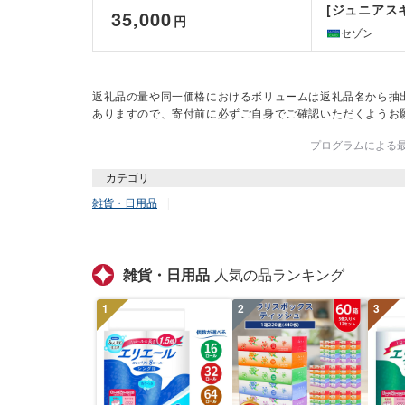
[ジュニアスキー・
35,000
円
セゾン
返礼品の量や同一価格におけるボリュームは返礼品名から抽
ありますので、寄付前に必ずご自身でご確認いただくようお
プログラムによる最終
カテゴリ
雑貨・日用品
雑貨・日用品
人気の品ランキング
1
2
3