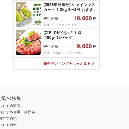
規格外 魚介 ランキング 海鮮
[2026年発送分] シャインマス
9
冷凍 発送時期が選べる 北海道
カット 1.2kg 2〜3房 おすす
別海町 )(クラウドファンディ
め 人気 山梨県 産地直送 フル
ング対象)
10,000
寄付金額
円
ーツ ブドウ 果物 ぶどう シャ
イン マスカット くだもの お
画像：ふるさとチョイス
届け 国産 葡萄 贈答 新鮮
[ZIP!で紹介]ネギトロ
10
(100g×15パック)
9,000
寄付金額
円
画像：Amazonふるさと納税
総合ランキングをもっと見る
人気の特集
おすすめ家電
おすすめ金券・旅行券
おすすめ肉
おすすめ米