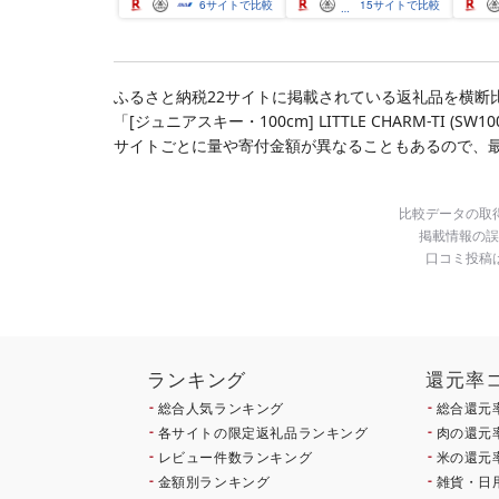
身 規格外 魚介 ランキン
6
サイトで比較
15
サイトで比較
グ 海鮮 冷凍 発送時期が
選べる 北海道 別海町 )
(クラウドファンディン
グ対象)
ふるさと納税22サイトに掲載されている返礼品を横断
「[ジュニアスキー・100cm] LITTLE CHARM-TI
サイトごとに量や寄付金額が異なることもあるので、
比較データの取
掲載情報の誤
口コミ投稿
ランキング
還元率
総合人気ランキング
総合還元
各サイトの限定返礼品ランキング
肉の還元
レビュー件数ランキング
米の還元
金額別ランキング
雑貨・日