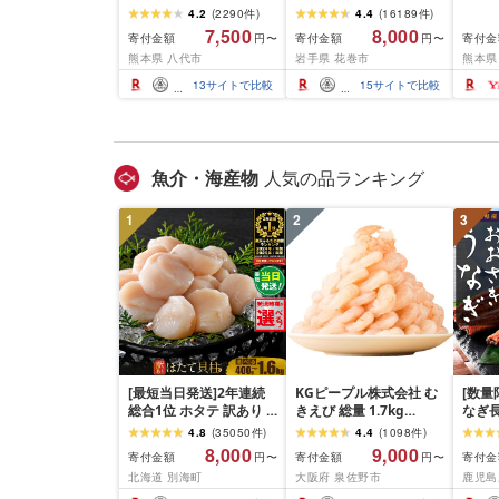
り]牛タン 500g〜2kg 肉
厚切り牛タン 塩味/ ≪ス
10m
4.2
(
2290
件
)
4.4
(
16189
件
)
牛肉 訳あり 牛タン 冷凍
ピード発送!!10営業日以
牛肉 
7,500
8,000
寄付金額
寄付金額
寄付金
円〜
円〜
小分け 厚切り 薄切り 食
内発送≫ 選べる内容量
業務
熊本県 八代市
岩手県 花巻市
熊本県
べ比べ 500g 1kg 1.5kg
500g / 1kg 定期便 毎月
BBQ
2kg 牛 人気 ビーフ 牛た
届く 牛肉 肉 BBQ ふるさ
祝い 
13
サイトで比較
15
サイトで比較
ん ふるさと納税 ランキ
と 人気 ランキング 岩手
ング スピード発送 送料
県 花巻市
無料
魚介・海産物
人気の品ランキング
1
2
3
[最短当日発送]2年連続
KGピープル株式会社 む
[数量
総合1位 ホタテ 訳あり (
きえび 総量 1.7kg
なぎ長
ふるさと納税 ほたて ふ
(850g×2P) 特大 5Lサイ
600g
4.8
(
35050
件
)
4.4
(
1098
件
)
るさと納税 訳あり 帆立
ズ バナメイエビ バラ凍
8,000
9,000
寄付金額
寄付金額
寄付金
円〜
円〜
ふるさと わけあり ホタ
結 下処理不要 サイズ不
北海道 別海町
大阪府 泉佐野市
鹿児島
テ貝柱 貝 人気 不揃い 刺
揃い 訳あり