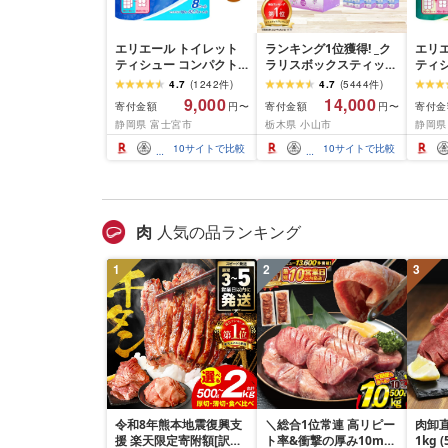
エリエール トイレット
ランキング1位獲得! _ク
エリ
ティシュー コンパクト
ラリスボックスティッシ
ティ
シングル [個数が選べ
ュ60箱(1箱220組(440
ダブル
4.7
(
1242
件
)
4.7
(
5444
件
)
る:16・32・64 ロール]
枚))(5個入り×12セット)_
数:32
9,000
14,000
寄付金額
寄付金額
寄付金
円〜
円〜
1.5倍巻 82.5m トイレッ
ティッシュ ティッシュ
巻 4
静岡県 富士宮市
栃木県 小山市
静岡県
トペーパー シングル パ
ペーパー 日用品 常備品
パー 
ルプ100% 香りつき 日用
生活用品 まとめ買い [配
香りつ
10
サイトで比較
10
サイトで比較
品 消耗品 備蓄 ふるさと
送不可地域:離島・沖縄
備蓄 
納税 ふるさと 送料無料
県]
さと 
静岡県 富士宮市
士宮
肉
人気の品ランキング
1
2
3
令和8年熊本地震復興支
＼総合1位常連 高リピー
肉卸直
援 楽天限定寄附額[訳あ
ト率&衝撃の厚み10mm
1kg 