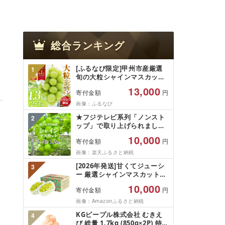
総合ランキング
[ふるなび限定]甲州市産厳選
1
旬の大粒シャインマスカット
約1.3kg 2〜3房[2026年発送]
13,000
寄付金額
円
(MG)B12-472 FN-Limited-
VO シャインマスカット フル
画像：ふるなび
ーツ
★フジテレビ系列「ノンスト
2
ップ」で取り上げられました!
★[2026年発送先行予約]南ア
10,000
寄付金額
円
ルプス市産シャインマスカッ
ト1.2kg以上(2〜3房)ふるさと
画像：楽天ふるさと納税
納税 おすすめ 山梨県 南アル
[2026年発送]甘くてジューシ
3
プス市 送料無料 AL
ー 厳選シャインマスカット
1.2kg (2026年9月前半(1〜15
10,000
寄付金額
円
日)から10月下旬までの発送)
フルーツ ぶどう 果物 山梨県
画像：Amazonふるさと納税
産 2026 旬 大粒 高級 ブドウ
KGピープル株式会社 むきえ
4
葡萄 富士吉田市
び 総量 1.7kg (850g×2P) 特大