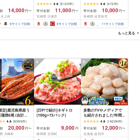
m) 訳あり 訳有り肉
量限定≫ 宮崎牛 赤身 ス
お箸でほぐせるやわらか
4.6
(
5120
件
)
4.6
(
472
件
)
焼肉 冷凍 スライス
ライス 焼肉 国産 肉 牛肉
さ≫ 職人厳選 無添加 小
14,000
11,000
10,000
額
寄付金額
寄付金額
円〜
円〜
円〜
用 バーベキュー
薄切り 黒毛和牛 A4 A5
分け オリジナル ポーク
 水上村
宮崎県 日南市
長崎県 佐世保市
 おつまみ ギフト お
人気 小分け 焼き肉 すき
ステーキ 子供も安心 豚
お中元 夏ギフト
焼き しゃぶしゃぶ 牛丼
豚肉 セット ジューシー
5
サイトで比較
4
サイトで比較
11
サイトで比較
BBQ ギフト 贈り物 おす
ギフト 贈り物 おすすめ
すめ 畜産農家応援 ミヤ
おかず 簡単調理 人気 送
もっと見る
チク 冷凍 宮崎県 日南市
料無料 長崎県 佐世保市
送料無料
豊味館
4
5
限定]鹿児島県産う
[ZIP!で紹介]ネギトロ
多数のTVやメディアで
蒲焼6尾 (合計
(100g×15パック)
も紹介されました!年間
以上)
総合ランキング4年連続1
4.6
(
9595
件
)
4.8
(
16228
件
)
位!北海道オホーツク海
20,000
9,000
12,000
額
寄付金額
寄付金額
円〜
円
円〜
産ホタテ玉冷 | ホタテ
県 大崎町
静岡県 吉田町
北海道 紋別市
ほたて hotate 帆立 貝柱