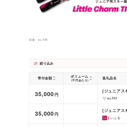
画像：au PAY
絞り込み
ボリューム
寄付金額
返礼品名
(千円あたり)
[ジュニアスキー・
35,000
円
au PAY
[ジュニアスキー・
35,000
円
まいふる