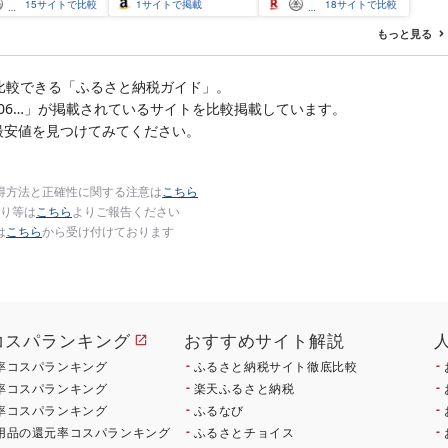
刺身 冷凍 貝 訳あり わけ
15
サイトで比較
1
サイトで掲載
18
サイトで比較
あり ワケアリ 大粒 サイ
ズ不揃い バラエティ 選
もっと見る
べる 定期便 特大 ジ
比較できる「ふるさと納税ガイド」。
 (SW1006…」が掲載されているサイトを比較掲載しています。
最安値を見つけてみてください。
得方法と正確性に関する注意は
こちら
り等は
こちら
よりご報告ください
は
こちら
から受け付けております
コスパランキング
おすすめサイト解説
率コスパランキング
ふるさと納税サイト徹底比較
率コスパランキング
楽天ふるさと納税
率コスパランキング
ふるなび
用品の還元率コスパランキング
ふるさとチョイス