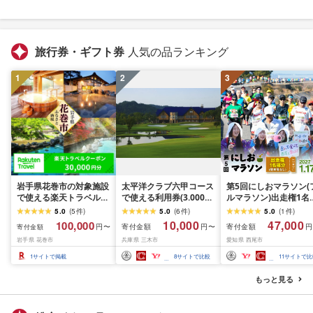
旅行券・ギフト券
人気の品ランキング
1
2
3
岩手県花巻市の対象施設
太平洋クラブ六甲コース
第5回にしおマラソン(
で使える楽天トラベルク
で使える利用券(3.000円
ルマラソン)出走権1名
ーポン 30,000円分 寄付
分)
(駐車券なし)・
5.0
(
5
件
)
5.0
(
6
件
)
5.0
(
1
件
)
額 100,000円 旅行 チケ
nmarathon5
10,000
47,000
100,000
寄付金額
寄付金額
円〜
円〜
円
寄付金額
ット 観光地応援 岩手県
岩手県 花巻市
兵庫県 三木市
愛知県 西尾市
温泉 観光 ホテル 旅館 ク
ーポン 予約 宿泊 コロナ
1
サイトで掲載
8
サイトで比較
11
サイトで比
支援 宿泊券 アウトドア
※花巻市内の対象宿泊施
もっと見る
設のみ利用可能