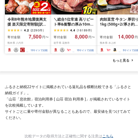
令和8年熊本地震復興支
＼総合1位常連 高リピー
肉卸直営 牛タン 厚切
援 楽天限定寄附額[訳あ
ト率&衝撃の厚み10mm
1kg (500g×2/厚さ約
り]牛タン 500g〜2kg 肉
厚切り牛タン 塩味/ ≪ス
10mm) 訳あり 訳有り
4.2
(
2290
件
)
4.4
(
16189
件
)
牛肉 訳あり 牛タン 冷凍
ピード発送!!10営業日以
牛肉 焼肉 冷凍 スライ
7,500
8,000
14,000
寄付金額
寄付金額
寄付金額
円〜
円〜
円
小分け 厚切り 薄切り 食
内発送≫ 選べる内容量
業務用 バーベキュー
熊本県 八代市
岩手県 花巻市
熊本県 水上村
べ比べ 500g 1kg 1.5kg
500g / 1kg 定期便 毎月
BBQ おつまみ ギフト 
2kg 牛 人気 ビーフ 牛た
届く 牛肉 肉 BBQ ふるさ
祝い お中元 夏ギフト
13
サイトで比較
15
サイトで比較
5
サイトで比
ん ふるさと納税 ランキ
と 人気 ランキング 岩手
ング スピード発送 送料
県 花巻市
もっと見る
無料
ふるさと納税22サイトに掲載されている返礼品を横断比較できる「ふるさと
納税ガイド」。
「山荘「息吹館」宿泊利用券 [ 山荘 宿泊 利用券 ]」が掲載されているサイト
を比較掲載しています。
サイトごとに量や寄付金額が異なることもあるので、最安値を見つけてみて
ください。
比較データの取得方法と正確性に関する注意は
こちら