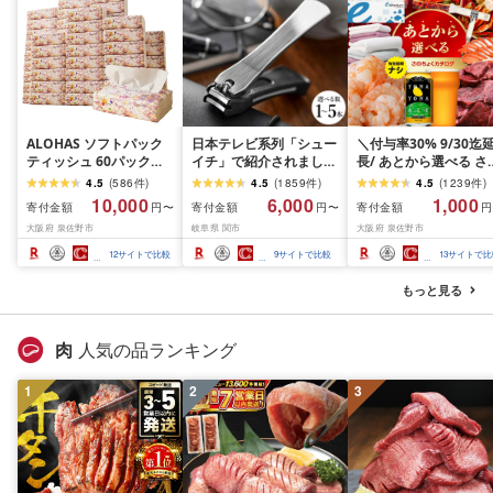
ALOHAS ソフトパック
日本テレビ系列「シュー
＼付与率30% 9/30迄
ティッシュ 60パック
イチ」で紹介されました
長/ あとから選べる さ
×400枚(200組) 日用品
(R7.09.13放送)[刀匠 関
ちょくカタログ 有効期
4.5
(
586
件
)
4.5
(
1859
件
)
4.5
(
1239
件
)
必需品 常備品 まとめ買
孫六の伝統から生まれた
限なし 満足度9割 ラン
10,000
6,000
1,000
寄付金額
寄付金額
寄付金額
円〜
円〜
円
い 備蓄 防災
ツメキリ][選べる本数 1
ング急上昇中 カタログ
大阪府 泉佐野市
岐阜県 関市
大阪府 泉佐野市
本〜5本セット] 貝印 関
肉 よなよなエール 牛
孫六 爪切り type102 ス
ん ビール 酒 かに サー
12
サイトで比較
9
サイトで比較
13
サイトで比
テンレス 高級つめきり
ン 野菜 うなぎ タオル 
ストッパーケース U字
ィッシュ 日用品 あと
もっと見る
取り外し可能 2WAY や
らセレクト 楽天限定 
すり ギフト
阪府 泉佐野市
肉
人気の品ランキング
1
2
3