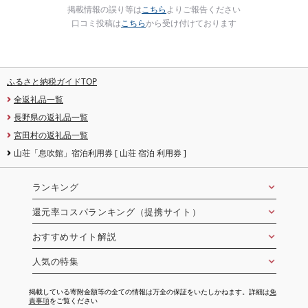
掲載情報の誤り等は
こちら
よりご報告ください
口コミ投稿は
こちら
から受け付けております
ふるさと納税ガイドTOP
全返礼品一覧
長野県の返礼品一覧
宮田村の返礼品一覧
山荘「息吹館」宿泊利用券 [ 山荘 宿泊 利用券 ]
ランキング
還元率コスパランキング（提携サイト）
おすすめサイト解説
人気の特集
掲載している寄附金額等の全ての情報は万全の保証をいたしかねます。詳細は
免
責事項
をご覧ください