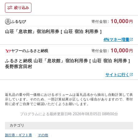
絞り込み
10,000
ふるなび
寄付金額
:
円
山荘「息吹館」宿泊利用券 [ 山荘 宿泊 利用券 ]
4%マネー増量
10,000
ヤフーのふるさと納税
寄付金額
:
円
ふるさと納税 山荘「息吹館」宿泊利用券 [ 山荘 宿泊 利用券 ]
長野県宮田村
サイトに行く
返礼品の量や同一価格におけるボリュームは返礼品名から抽出し自動計算して表
示しています。そのため、一部計算結果が正しくない場合がありますので、寄付
前に必ずご自身でご確認いただくようお願いします。
プログラムによる最終更新日時 2026年08月05日 08時00分
カテゴリ
旅行券・ギフト券
その他