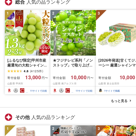
総合
人気の品ランキング
1
2
3
[ふるなび限定]甲州市産
★フジテレビ系列「ノン
[2026年発送]甘くてジ
厳選旬の大粒シャインマ
ストップ」で取り上げら
ーシー 厳選シャインマ
スカット 約1.3kg 2〜3
れました!★[2026年発送
スカット1.2kg (2026
4.6
(
4125
件
)
房[2026年発送]
先行予約]南アルプス市
月前半(1〜15日)から1
13,000
10,000
10,000
寄付金額
寄付金額
寄付金額
円〜
円〜
(MG)B12-472 FN-
産シャインマスカット
月下旬までの発送) フ
山梨県 甲州市
山梨県 南アルプス市
山梨県 富士吉田市
Limited-VO シャインマ
1.2kg以上(2〜3房)ふる
ーツ ぶどう 果物 山梨
スカット フルーツ
さと納税 おすすめ 山梨
産 2026 旬 大粒 高級 
11
サイトで比較
11
サイトで比較
1
サイトで掲載
県 南アルプス市 送料無
ドウ 葡萄 富士吉田市
料 AL
もっと見る
その他
人気の品ランキング
1
2
3