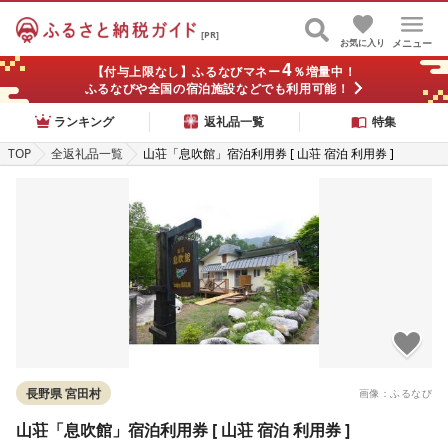
[PR]
お気に入り
メニュー
4
【付与上限なし】ふるなびマネー
％増量中！
ふるなびや全国の宿泊施設などでも利用可能！
ランキング
返礼品一覧
特集
TOP
全返礼品一覧
山荘「息吹館」宿泊利用券 [ 山荘 宿泊 利用券 ]
長野県 宮田村
画像：ふるなび
山荘「息吹館」宿泊利用券 [ 山荘 宿泊 利用券 ]