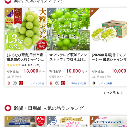
総合
人気の品ランキング
1
2
3
[ふるなび限定]甲州市産
★フジテレビ系列「ノン
[2026年発送]甘くてジ
厳選旬の大粒シャインマ
ストップ」で取り上げら
ーシー 厳選シャインマ
スカット 約1.3kg 2〜3
れました!★[2026年発送
スカット1.2kg (2026
4.6
(
4127
件
)
房[2026年発送]
先行予約]南アルプス市
月前半(1〜15日)から1
13,000
10,000
10,000
寄付金額
寄付金額
寄付金額
円〜
円〜
(MG)B12-472 FN-
産シャインマスカット
月下旬までの発送) フ
山梨県 甲州市
山梨県 南アルプス市
山梨県 富士吉田市
Limited-VO シャインマ
1.2kg以上(2〜3房)ふる
ーツ ぶどう 果物 山梨
スカット フルーツ
さと納税 おすすめ 山梨
産 2026 旬 大粒 高級 
11
サイトで比較
11
サイトで比較
1
サイトで掲載
県 南アルプス市 送料無
ドウ 葡萄 富士吉田市
料 AL
もっと見る
雑貨・日用品
人気の品ランキング
1
2
3