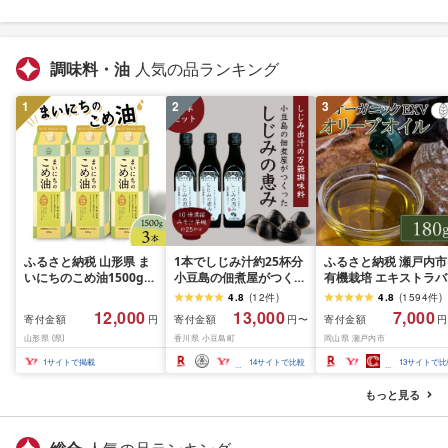
調味料・油
人気の品ランキング
1
2
3
ふるさと納税 山形県 ま
1本でしじみ汁約25杯分
ふるさと納税 瀬戸内市
いにちのこめ油1500g×3
小豆島の佃煮屋がつくっ
有機栽培 エキストラバ
本
た「しじみの恵み」
ージン オリーブオイル
4.8
(
12
件
)
4.8
(
1594
件
)
240ml×3本・5本 | 香川
ブレンド 180g 1本
12,000
13,000
7,000
寄付金額
寄付金額
寄付金額
円
円〜
円
香川県 小豆島 小豆島町
山形県 (県)
香川県 小豆島町
岡山県 瀬戸内市
四国 お土産 ふるさと 納
税 支援 返礼品 支援品 土
1
サイトで掲載
14
サイトで比較
13
サイトで比
産 お取り寄せ ご当地 取
り寄せ 特産品 名産品 し
もっと見る
じみ汁 しじみ シジミ