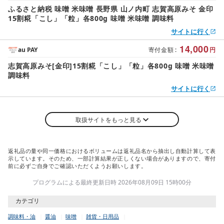
ふるさと納税 味噌 米味噌 長野県 山ノ内町 志賀高原みそ 金印
15割糀「こし」「粒」各800g 味噌 米味噌 調味料
サイトに行く
14,000
au PAY
寄付金額
:
円
志賀高原みそ[金印]15割糀「こし」「粒」各800g 味噌 米味噌
調味料
サイトに行く
取扱サイトをもっと見る
返礼品の量や同一価格におけるボリュームは返礼品名から抽出し自動計算して表
示しています。そのため、一部計算結果が正しくない場合がありますので、寄付
前に必ずご自身でご確認いただくようお願いします。
プログラムによる最終更新日時 2026年08月09日 15時00分
カテゴリ
調味料・油
醤油
味噌
雑貨・日用品