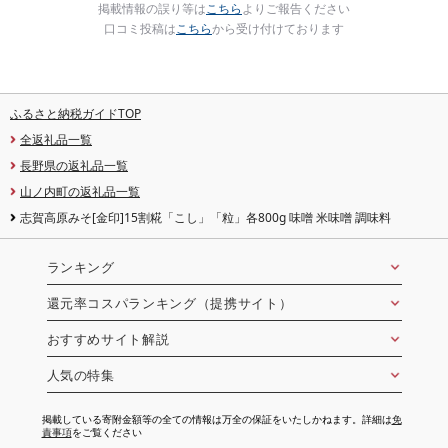
掲載情報の誤り等は
こちら
よりご報告ください
口コミ投稿は
こちら
から受け付けております
ふるさと納税ガイドTOP
全返礼品一覧
長野県の返礼品一覧
山ノ内町の返礼品一覧
志賀高原みそ[金印]15割糀「こし」「粒」各800g 味噌 米味噌 調味料
ランキング
還元率コスパランキング（提携サイト）
おすすめサイト解説
人気の特集
掲載している寄附金額等の全ての情報は万全の保証をいたしかねます。詳細は
免
責事項
をご覧ください