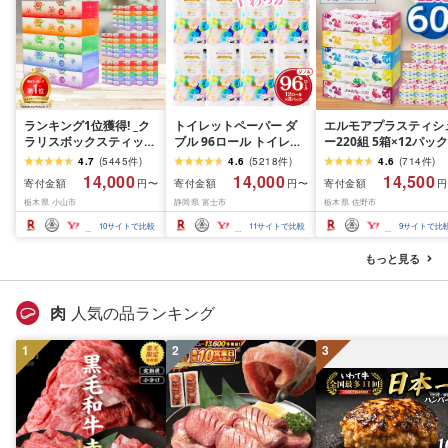
ランキング1位獲得! _ク
トイレットペーパー ダ
エルモアプラスティシ
ラリスボックスティッシ
ブル 96ロール トイレッ
ー220組 5箱×12パック
ュ60箱(1箱220組(440
ト[sf002-122]
(60箱)[離島・沖縄県不
4.7
(
5445
件
)
4.6
(
5218
件
)
4.6
(
714
件
)
枚))(5個入り×12セット)_
可]_ ティッシュ ティッ
14,000
14,000
14,500
寄付金額
寄付金額
寄付金額
円〜
円〜
円
ティッシュ ティッシュ
シュペーパー 日用品 
栃木県 小山市
静岡県 富士市
栃木県 佐野市
ペーパー 日用品 常備品
耗品 まとめ買い 常備
生活用品 まとめ買い [配
生活用品 ボックスティ
10
サイトで比較
11
サイトで比較
9
サイトで比
送不可地域:離島・沖縄
ッシュ [配送不可地域:
県]
島・沖縄県]
もっと見る
肉
人気の品ランキング
1
2
3