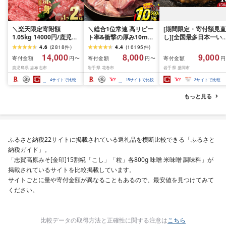
＼楽天限定寄附額
＼総合1位常連 高リピー
[期間限定・寄付額見直
1.05kg 14000円/鹿児島
ト率&衝撃の厚み10mm
し][全国最多日本一い
県産 黒毛和牛 牛肉 赤身
厚切り牛タン 塩味/ ≪ス
て牛入り]ハンバーグ
4.6
(
2818
件
)
4.4
(
16195
件
)
モモ ウデ (スライス or
ピード発送!!10営業日以
1.5kg(150g×10個) い
14,000
8,000
9,000
寄付金額
寄付金額
寄付金額
円〜
円〜
円
焼肉)[計1kg~2.1kg / 定
内発送≫ 選べる内容量
て牛 × 岩中豚 ハンバー
鹿児島県 志布志市
岩手県 花巻市
岩手県 盛岡市
期便 全3回] すき焼き し
500g / 1kg 定期便 毎月
グ 合挽き 合い挽き 黒
ゃぶしゃぶ 国産 肉 国産
届く 牛肉 肉 BBQ ふるさ
和牛 人気 冷凍 個包装 
4
サイトで比較
15
サイトで比較
3
サイトで比較
牛 お肉 モモ肉 牛しゃぶ
と 人気 ランキング 岩手
分け 冷凍 牛肉 豚肉 和
薄切り 冷凍 小分け ラン
県 花巻市
ビーフ ポーク はんば
もっと見る
キング 人気 BBQ [ナン
ぐ 挽肉 お肉 ミンチ 肉
チク]
お弁当 hannba-gu ラ
キング 1位 1万円以下 
手県 盛岡市 東北 岩手 
岡 shikoku001k
ふるさと納税22サイトに掲載されている返礼品を横断比較できる「ふるさと
納税ガイド」。
「志賀高原みそ[金印]15割糀「こし」「粒」各800g 味噌 米味噌 調味料」が
掲載されているサイトを比較掲載しています。
サイトごとに量や寄付金額が異なることもあるので、最安値を見つけてみて
ください。
比較データの取得方法と正確性に関する注意は
こちら