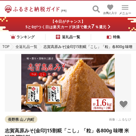
[PR]
お気に入り
メニュー
【今日がチャンス】
7
5と0がつく日は楽天カード決済で最大
％還元
ランキング
返礼品一覧
特集
TOP
全返礼品一覧
志賀高原みそ[金印]15割糀「こし」「粒」各800g 味噌
米味噌 調味料
長野県 山ノ内町
画像：ふるなび
志賀高原みそ[金印]15割糀「こし」「粒」各800g 味噌 米