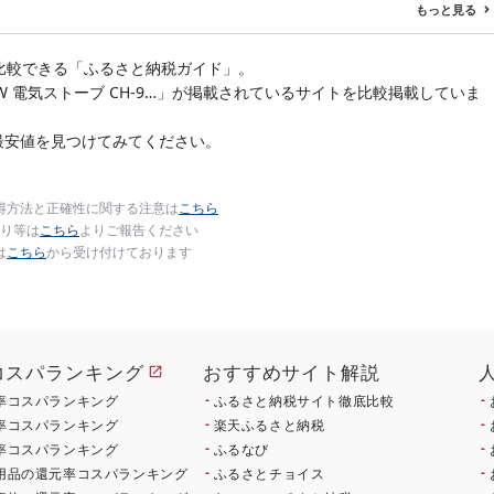
 ポーク はんばー
すめ 畜産農家応援 ミヤ
もっと見る
肉 お肉 ミンチ 肉
チク 冷凍 宮崎県 日南市
hannba-gu ラン
送料無料
 1位 1万円以下 岩
比較できる「ふるさと納税ガイド」。
盛岡市 東北 岩手 盛
W 電気ストーブ CH-9…」が掲載されているサイトを比較掲載していま
ikoku001k
最安値を見つけてみてください。
得方法と正確性に関する注意は
こちら
り等は
こちら
よりご報告ください
は
こちら
から受け付けております
コスパランキング
おすすめサイト解説
率コスパランキング
ふるさと納税サイト徹底比較
率コスパランキング
楽天ふるさと納税
率コスパランキング
ふるなび
用品の還元率コスパランキング
ふるさとチョイス