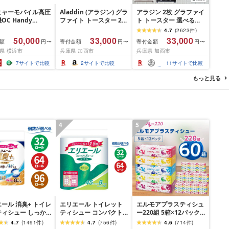
ヒャーモバイル高圧
Aladdin (アラジン) グラ
アラジン 2枚 グラファイ
OC Handy
ファイト トースター 2枚
ト トースター 選べるカ
pact(ハンディエア)
焼き トースト パン 温度
ラー 2枚焼き ホワイト
4.7
(
2623
件
)
県 横浜市 生活家
調節機能 タイマー機能
グリーン ブラック 白 緑
50,000
33,000
33,000
額
寄付金額
寄付金額
円〜
円〜
円〜
用品 人気 おすすめ
付き [遠赤グラファイト
黒 Aladdin アラジント
県 横浜市
兵庫県 加西市
兵庫県 加西市
料 掃除 便利 コン
搭載] ホワイト AET-
ースター 調理家電 キッ
 高圧洗浄機 ポー
GS13C(W)
チン家電 家電 お手入れ
7
サイトで比較
2
サイトで比較
11
サイトで比較
清掃 泡洗浄 家事
簡単 新生活 お届け:約1
ベランダ掃除
ヶ月後お届け(ブラック
もっと見る
は2026年6月下旬以降順
次発送予定)
4
5
ール 消臭+ トイレ
エリエール トイレット
エルモアプラスティシュ
ティシュー しっか
ティシュー コンパクト
ー220組 5箱×12パック
るフレッシュクリア
ダブル [選べるロール
(60箱)[離島・沖縄県不
4.7
(
1491
件
)
4.7
(
756
件
)
4.6
(
714
件
)
り コンパクトダブ
数:32・64 ロール] 1.5倍
可]_ ティッシュ ティッ