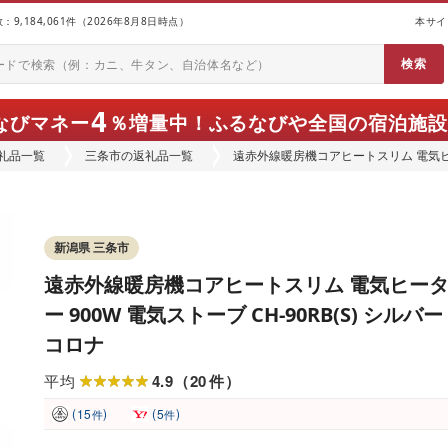
9,184,061件（2026年8月8日時点）
本サイ
4
なびマネー
％増量中！
ふるなびや全国の宿泊施設
礼品一覧
三条市の返礼品一覧
遠赤外線暖房機コアヒートスリム 電気ヒーター
コロナ
新潟県 三条市
遠赤外線暖房機コアヒートスリム 電気ヒー
ー 900W 電気ストーブ CH-90RB(S) シルバー
コロナ
4.9
20
平均
（
件
）
(
)
(
)
15
5
件
件