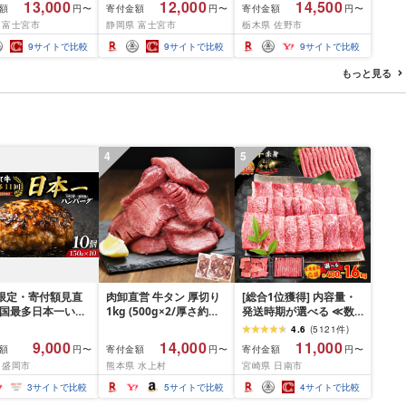
13,000
12,000
14,500
額
寄付金額
寄付金額
円〜
円〜
円〜
選べるロール数:32・
巻 45m トイレットペー
シュペーパー 日用品 消
 富士宮市
静岡県 富士宮市
栃木県 佐野市
6 ロール] 1.5倍巻
パー ダブル パルプ100%
耗品 まとめ買い 常備品
5m トイレットペー
香りつき 日用品 消耗品
生活用品 ボックスティ
9
サイトで比較
9
サイトで比較
9
サイトで比較
ダブル パルプ100%
備蓄 ふるさと納税 ふる
ッシュ [配送不可地域:離
 消耗品 備蓄 送料
さと 送料無料 静岡県 富
島・沖縄県]
もっと見る
静岡県 富士宮市
士宮市
4
5
間限定・寄付額見直
肉卸直営 牛タン 厚切り
[総合1位獲得] 内容量・
全国最多日本一いわ
1kg (500g×2/厚さ約
発送時期が選べる ≪数
入り]ハンバーグ
10mm) 訳あり 訳有り肉
量限定≫ 宮崎牛 赤身 ス
4.6
(
5121
件
)
g(150g×10個) いわ
牛肉 焼肉 冷凍 スライス
ライス 焼肉 国産 肉 牛肉
9,000
14,000
11,000
額
寄付金額
寄付金額
円〜
円〜
円〜
× 岩中豚 ハンバー
業務用 バーベキュー
薄切り 黒毛和牛 A4 A5
 盛岡市
熊本県 水上村
宮崎県 日南市
挽き 合い挽き 黒毛
BBQ おつまみ ギフト お
人気 小分け 焼き肉 すき
人気 冷凍 個包装 小
祝い お中元 夏ギフト
焼き しゃぶしゃぶ 牛丼
3
サイトで比較
5
サイトで比較
4
サイトで比較
冷凍 牛肉 豚肉 和牛
BBQ ギフト 贈り物 おす