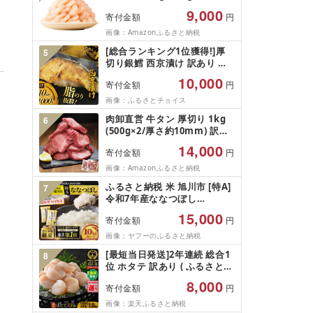
5Lサイズ バナメイエビ バラ
9,000
寄付金額
円
凍結 下処理不要 サイズ不揃い
訳あり
画像：Amazonふるさと納税
[総合ランキング1位獲得!]厚
5
切り銀鱈 西京漬け 訳あり 銀
鱈 西京漬け 計約 1,000g (約
10,000
寄付金額
円
100g × 10切) 西京味噌 西京み
そ 味噌漬け みそ 味噌 鮮魚 魚
画像：ふるさとチョイス
介 銀だら 銀ダラ ギンダラ ぎ
肉卸直営 牛タン 厚切り 1kg
6
んだら 鱈 タラ 魚 西京焼き 西
(500g×2/厚さ約10mm) 訳あ
京漬 西京やき 冷凍 厳選 鮮魚
り 訳有り肉 牛肉 焼肉 冷凍 ス
漬け魚 漬魚 新鮮 小分け 人気
14,000
寄付金額
円
ライス 業務用 バーベキュー
返礼品 おかず おつまみ お酒
BBQ おつまみ ギフト お祝い
画像：Amazonふるさと納税
のあて 家計応援 10000円 魚
お中元 夏ギフト
喜 神奈川 湘南 藤沢
ふるさと納税 米 旭川市 [特A]
7
令和7年産ななつぼし
10kg(5kg×2)北海道旭川産 米
15,000
寄付金額
円
お米[さとふる限定]_05957
画像：ヤフーのふるさと納税
[最短当日発送]2年連続 総合1
8
位 ホタテ 訳あり ( ふるさと納
税 ほたて ふるさと納税 訳あ
8,000
寄付金額
円
り 帆立 ふるさと わけあり ホ
タテ貝柱 貝 人気 不揃い 刺身
画像：楽天ふるさと納税