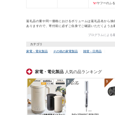
ヤフーのふ
返礼品の量や同一価格におけるボリュームは返礼品名から抽
ありますので、寄付前に必ずご自身でご確認いただくようお
プログラムによる最終
カテゴリ
家電・電化製品
その他の家電製品
雑貨・日用品
家電・電化製品
人気の品ランキング
1
2
3