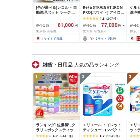
[色が選べる]レコルト 自
ReFa STRAIGHT IRON
ケル
動調理ポット ラージ ポ
PRO[ホワイト] アイロン
洗浄機
タージュメーカー ミキ
家電 美容 リファ アイロ
Com
4.8
(
207
件
)
サー ブレンダー 保温 豆
ン
神奈川
61,000
77,000
寄付金額
寄付金額
寄付金
円
円〜
乳 おかゆ お粥 離乳食 自
電 日
東京都 渋谷区
愛知県 名古屋市
神奈川
動調理器 スムージー 味
送料無
噌汁 レシピ 800mL 1L
パクト
1
サイトで掲載
2
サイトで比較
大容量 クリームホワイ
タブル
ト ナチュラルブラック
ラク 
RSY-3 東京都 渋谷区
雑貨・日用品
人気の品ランキング
1
2
3
ランキング1位獲得! _ク
エリエール トイレット
エリエ
ラリスボックスティッシ
ティシュー コンパクト
ット
ュ60箱(1箱220組(440
シングル [個数が選べ
り香
4.7
(
5445
件
)
4.7
(
1242
件
)
枚))(5個入り×12セット)_
る:16・32・64 ロール]
の香