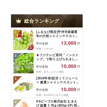
総合ランキング
[ふるなび限定]甲州市産厳選
1
旬の大粒シャインマスカット
約1.3kg 2〜3房[2026年発送]
13,000
寄付金額
円
(MG)B12-472 FN-Limited-
VO シャインマスカット フル
画像：ふるなび
ーツ
★フジテレビ系列「ノンスト
2
ップ」で取り上げられました!
★[2026年発送先行予約]南ア
10,000
寄付金額
円
ルプス市産シャインマスカッ
ト1.2kg以上(2〜3房)ふるさと
画像：楽天ふるさと納税
納税 おすすめ 山梨県 南アル
[2026年発送]甘くてジューシ
3
プス市 送料無料 AL
ー 厳選シャインマスカット
1.2kg (2026年9月前半(1〜15
10,000
寄付金額
円
日)から10月下旬までの発送)
フルーツ ぶどう 果物 山梨県
画像：Amazonふるさと納税
産 2026 旬 大粒 高級 ブドウ
KGピープル株式会社 むきえ
4
葡萄 富士吉田市
び 総量 1.7kg (850g×2P) 特大