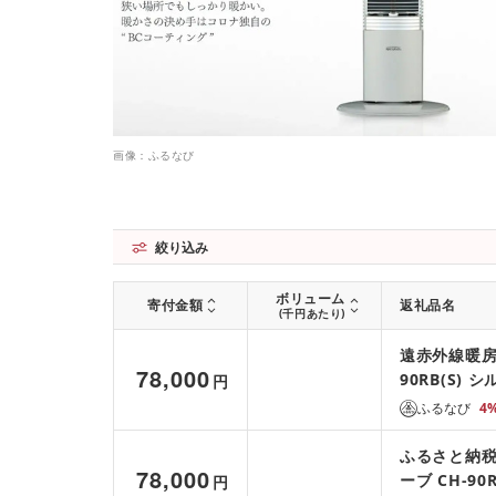
画像：ふるなび
絞り込み
ボリューム
寄付金額
返礼品名
(千円あたり)
遠赤外線暖房
78,000
90RB(S) 
円
ふるなび
4
ふるさと納税
78,000
ーブ CH-9
円