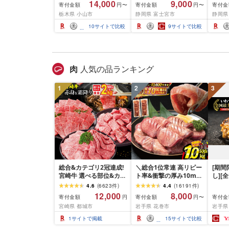
14,000
9,000
寄付金額
寄付金額
寄付金
円〜
円〜
ティッシュ ティッシュ
1.5倍巻 82.5m トイレッ
ル [
栃木県 小山市
静岡県 富士宮市
静岡県
ペーパー 日用品 常備品
トペーパー シングル パ
64・9
生活用品 まとめ買い [配
ルプ100% 香りつき 日用
37.
10
サイトで比較
9
サイトで比較
送不可地域:離島・沖縄
品 消耗品 備蓄 ふるさと
パー 
県]
納税 ふるさと 送料無料
日用品
静岡県 富士宮市
無料 
肉
人気の品ランキング
1
2
3
総合&カテゴリ2冠達成!
＼総合1位常連 高リピー
[期
宮崎牛 選べる部位&カッ
ト率&衝撃の厚み10mm
し][
ト (赤身&霜降り)or(赤身
厚切り牛タン 塩味/ ≪ス
て牛
4.6
(
6623
件
)
4.4
(
16191
件
)
のみ) 500g 1kg 2kg[発
ピード発送!!10営業日以
1.5k
12,000
8,000
寄付金額
寄付金額
寄付金
円
円〜
送時期が選べる] 牛肉 焼
内発送≫ 選べる内容量
て牛 
宮崎県 都城市
岩手県 花巻市
岩手県
肉 すき焼き しゃぶしゃ
500g / 1kg 定期便 毎月
グ 合
ぶ ステーキ ギフト お中
届く 牛肉 肉 BBQ ふるさ
和牛 
1
サイトで掲載
15
サイトで比較
元 夏ギフト 送料無料
と 人気 ランキング 岩手
分け 