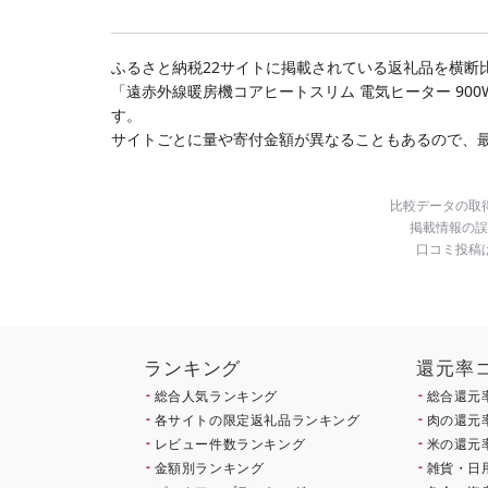
SKU-N203 [宮崎県都城
県 花巻市
ビーフ
市]
ぐ 挽
お弁当 
キング
ふるさと納税22サイトに掲載されている返礼品を横断
手県 
「遠赤外線暖房機コアヒートスリム 電気ヒーター 900
岡 sh
す。
サイトごとに量や寄付金額が異なることもあるので、
比較データの取
掲載情報の誤
口コミ投稿
ランキング
還元率
総合人気ランキング
総合還元
各サイトの限定返礼品ランキング
肉の還元
レビュー件数ランキング
米の還元
金額別ランキング
雑貨・日