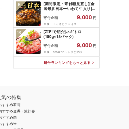
規格外 魚介 ランキング 海鮮
[期間限定・寄付額見直し][全
9
冷凍 発送時期が選べる 北海道
国最多日本一いわて牛入り]ハ
別海町 )(クラウドファンディ
ンバーグ 1.5kg(150g×10個)
ング対象)
9,000
寄付金額
円
いわて牛 × 岩中豚 ハンバーグ
合挽き 合い挽き 黒毛和牛 人
画像：ふるさとチョイス
気 冷凍 個包装 小分け 冷凍 牛
[ZIP!で紹介]ネギトロ
10
肉 豚肉 和牛 ビーフ ポーク は
(100g×15パック)
んばーぐ 挽肉 お肉 ミンチ 肉
お弁当 hannba-gu ランキン
9,000
寄付金額
円
グ 1位 1万円以下 岩手県 盛岡
画像：Amazonふるさと納税
市 東北 岩手 盛岡
shikoku001k
総合ランキングをもっと見る
人気の特集
おすすめ家電
おすすめ金券・旅行券
おすすめ肉
おすすめ米