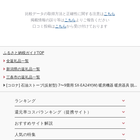
比較データの取得方法と正確性に関する注意は
こちら
掲載情報の誤り等は
こちら
よりご報告ください
口コミ投稿は
こちら
から受け付けております
ふるさと納税ガイドTOP
全返礼品一覧
新潟県の返礼品一覧
三条市の返礼品一覧
[コロナ] 石油ストーブ(反射型) 7〜9畳用 SX-EA24Y(W) 暖房機器 暖房器具 脱
衣所 灯油 ストーブ おしゃれ
ランキング
還元率コスパランキング（提携サイト）
おすすめサイト解説
人気の特集