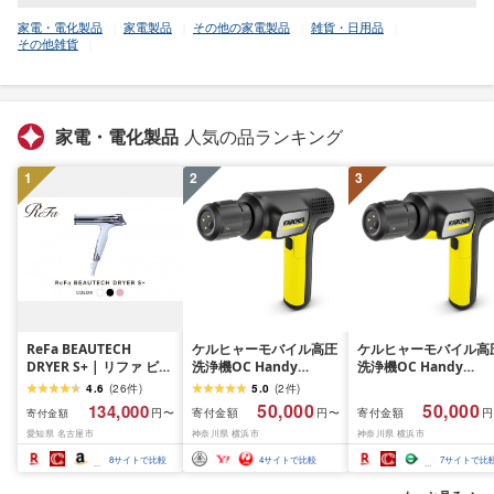
家電・電化製品
家電製品
その他の家電製品
雑貨・日用品
その他雑貨
家電・電化製品
人気の品ランキング
1
2
3
ReFa BEAUTECH
ケルヒャーモバイル高圧
ケルヒャーモバイル高
DRYER S+ | リファ ビュ
洗浄機OC Handy
洗浄機OC Handy
ーテックドライヤー エ
Compact(ハンディエア)
Compact(ハンディエ
4.6
(
26
件
)
5.0
(
2
件
)
スプラスドライヤー ヘ
神奈川県 横浜市 生活
50,000
50,000
134,000
寄付金額
寄付金額
円〜
円〜
円
寄付金額
アケア 1年保証 おしゃれ
電 日用品 人気 おすす
愛知県 名古屋市
神奈川県 横浜市
神奈川県 横浜市
人気 日用品 美容家電 美
送料無料 掃除 便利 コ
容師 人気 おすすめ ギフ
パクト 高圧洗浄機 ポ
8
サイトで比較
4
サイトで比較
7
サイトで比
ト 軽量 コンパクト 痛ま
タブル清掃 泡洗浄 家
ない 折り畳み 大風量 愛
ラク ベランダ掃除