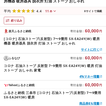
房機器 暖房器具 脱衣所 灯油 ストーブ おしゃれ
4.4
11
平均
8
サイトで掲載
件
絞り込み
60,000
楽天ふるさと納税
寄付金額
:
円
[コロナ] 石油ストーブ(反射型) 7〜9畳用 SX-EA24Y(W) 暖房
機器 暖房器具 脱衣所 灯油 ストーブ おしゃれ
サイトに行く
60,000
ふるなび
寄付金額
:
円
コロナ 石油ストーブ 反射型 7~9畳用 SX-EA24Y(W) 暖房 灯油
ストーブ おしゃれ 家電
4%マネー増量
60,000
Yahoo!ふるさと納税
寄付金額
:
円
ふるさと納税 三条市 [コロナ] 石油ストーブ(反射型) 7〜9畳用
SX-EA24Y(W) 暖房
商品券8％増量