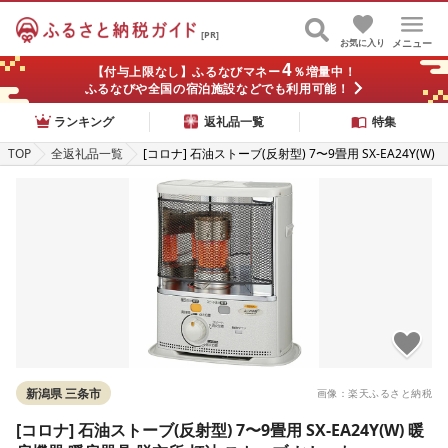
[PR]
お気に入り
メニュー
4
【付与上限なし】ふるなびマネー
％増量中！
ふるなびや全国の宿泊施設などでも利用可能！
ランキング
返礼品一覧
特集
TOP
全返礼品一覧
[コロナ] 石油ストーブ(反射型) 7〜9畳用 SX-EA24Y(W)
暖房機器 暖房器具 脱衣所 灯油 ストーブ おしゃれ
新潟県 三条市
画像：楽天ふるさと納税
[コロナ] 石油ストーブ(反射型) 7〜9畳用 SX-EA24Y(W) 暖