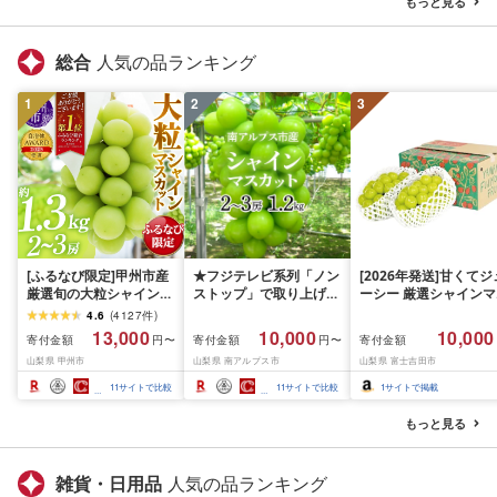
もっと見る
知県 名古屋市
総合
人気の品ランキング
1
2
3
[ふるなび限定]甲州市産
★フジテレビ系列「ノン
[2026年発送]甘くてジ
厳選旬の大粒シャインマ
ストップ」で取り上げら
ーシー 厳選シャインマ
スカット 約1.3kg 2〜3
れました!★[2026年発送
スカット1.2kg (2026
4.6
(
4127
件
)
房[2026年発送]
先行予約]南アルプス市
月前半(1〜15日)から1
13,000
10,000
10,000
寄付金額
寄付金額
寄付金額
円〜
円〜
(MG)B12-472 FN-
産シャインマスカット
月下旬までの発送) フ
山梨県 甲州市
山梨県 南アルプス市
山梨県 富士吉田市
Limited-VO シャインマ
1.2kg以上(2〜3房)ふる
ーツ ぶどう 果物 山梨
スカット フルーツ
さと納税 おすすめ 山梨
産 2026 旬 大粒 高級 
11
サイトで比較
11
サイトで比較
1
サイトで掲載
県 南アルプス市 送料無
ドウ 葡萄 富士吉田市
料 AL
もっと見る
雑貨・日用品
人気の品ランキング