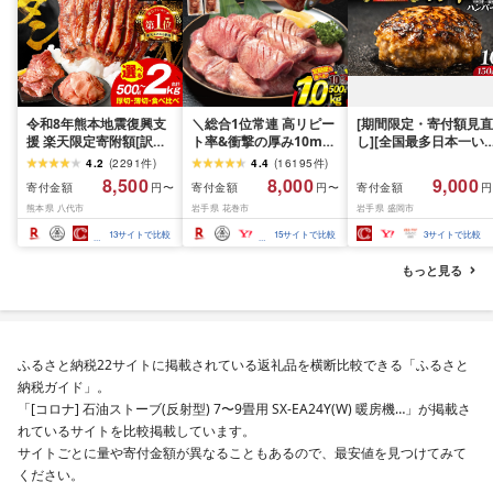
令和8年熊本地震復興支
＼総合1位常連 高リピー
[期間限定・寄付額見直
援 楽天限定寄附額[訳あ
ト率&衝撃の厚み10mm
し][全国最多日本一い
り]牛タン 500g〜2kg 肉
厚切り牛タン 塩味/ ≪ス
て牛入り]ハンバーグ
4.2
(
2291
件
)
4.4
(
16195
件
)
牛肉 訳あり 牛タン 冷凍
ピード発送!!10営業日以
1.5kg(150g×10個) い
8,500
8,000
9,000
寄付金額
寄付金額
寄付金額
円〜
円〜
円
小分け 厚切り 薄切り 食
内発送≫ 選べる内容量
て牛 × 岩中豚 ハンバー
熊本県 八代市
岩手県 花巻市
岩手県 盛岡市
べ比べ 500g 1kg 1.5kg
500g / 1kg 定期便 毎月
グ 合挽き 合い挽き 黒
2kg 牛 人気 ビーフ 牛た
届く 牛肉 肉 BBQ ふるさ
和牛 人気 冷凍 個包装 
13
サイトで比較
15
サイトで比較
3
サイトで比較
ん ふるさと納税 ランキ
と 人気 ランキング 岩手
分け 冷凍 牛肉 豚肉 和
ング スピード発送 送料
県 花巻市
ビーフ ポーク はんば
もっと見る
無料
ぐ 挽肉 お肉 ミンチ 肉
お弁当 hannba-gu ラ
キング 1位 1万円以下 
手県 盛岡市 東北 岩手 
岡 shikoku001k
ふるさと納税22サイトに掲載されている返礼品を横断比較できる「ふるさと
納税ガイド」。
「[コロナ] 石油ストーブ(反射型) 7〜9畳用 SX-EA24Y(W) 暖房機…」が掲載さ
れているサイトを比較掲載しています。
サイトごとに量や寄付金額が異なることもあるので、最安値を見つけてみて
ください。