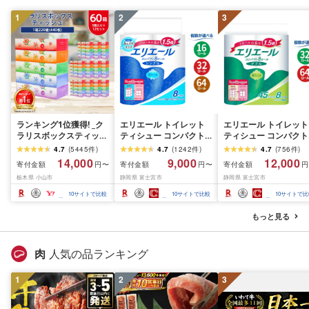
1
2
3
ランキング1位獲得! _ク
エリエール トイレット
エリエール トイレット
ラリスボックスティッシ
ティシュー コンパクト
ティシュー コンパクト
ュ60箱(1箱220組(440
シングル [個数が選べ
ダブル [選べるロール
4.7
(
5445
件
)
4.7
(
1242
件
)
4.7
(
756
件
)
枚))(5個入り×12セット)_
る:16・32・64 ロール]
数:32・64 ロール] 1.5
14,000
9,000
12,000
寄付金額
寄付金額
寄付金額
円〜
円〜
円
ティッシュ ティッシュ
1.5倍巻 82.5m トイレッ
巻 45m トイレットペ
栃木県 小山市
静岡県 富士宮市
静岡県 富士宮市
ペーパー 日用品 常備品
トペーパー シングル パ
パー ダブル パルプ10
生活用品 まとめ買い [配
ルプ100% 香りつき 日用
香りつき 日用品 消耗
10
サイトで比較
10
サイトで比較
10
サイトで比
送不可地域:離島・沖縄
品 消耗品 備蓄 ふるさと
備蓄 ふるさと納税 ふ
県]
納税 ふるさと 送料無料
さと 送料無料 静岡県 
もっと見る
静岡県 富士宮市
士宮市
肉
人気の品ランキング
1
2
3