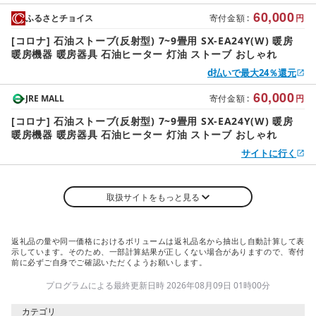
60,000
ふるさとチョイス
寄付金額
:
円
[コロナ] 石油ストーブ(反射型) 7~9畳用 SX-EA24Y(W) 暖房
暖房機器 暖房器具 石油ヒーター 灯油 ストーブ おしゃれ
d払いで最大24％還元
60,000
JRE MALL
寄付金額
:
円
[コロナ] 石油ストーブ(反射型) 7~9畳用 SX-EA24Y(W) 暖房
暖房機器 暖房器具 石油ヒーター 灯油 ストーブ おしゃれ
サイトに行く
取扱サイトをもっと見る
返礼品の量や同一価格におけるボリュームは返礼品名から抽出し自動計算して表
示しています。そのため、一部計算結果が正しくない場合がありますので、寄付
前に必ずご自身でご確認いただくようお願いします。
プログラムによる最終更新日時 2026年08月09日 01時00分
カテゴリ