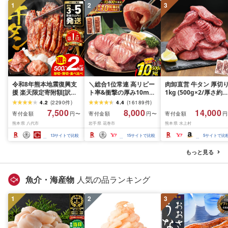
1
2
3
令和8年熊本地震復興支
＼総合1位常連 高リピー
肉卸直営 牛タン 厚切
援 楽天限定寄附額[訳あ
ト率&衝撃の厚み10mm
1kg (500g×2/厚さ約
り]牛タン 500g〜2kg 肉
厚切り牛タン 塩味/ ≪ス
10mm) 訳あり 訳有り
4.2
(
2290
件
)
4.4
(
16189
件
)
牛肉 訳あり 牛タン 冷凍
ピード発送!!10営業日以
牛肉 焼肉 冷凍 スライ
7,500
8,000
14,000
寄付金額
寄付金額
寄付金額
円〜
円〜
円
小分け 厚切り 薄切り 食
内発送≫ 選べる内容量
業務用 バーベキュー
熊本県 八代市
岩手県 花巻市
熊本県 水上村
べ比べ 500g 1kg 1.5kg
500g / 1kg 定期便 毎月
BBQ おつまみ ギフト 
2kg 牛 人気 ビーフ 牛た
届く 牛肉 肉 BBQ ふるさ
祝い お中元 夏ギフト
13
サイトで比較
15
サイトで比較
5
サイトで比
ん ふるさと納税 ランキ
と 人気 ランキング 岩手
ング スピード発送 送料
県 花巻市
もっと見る
無料
魚介・海産物
人気の品ランキング
1
2
3