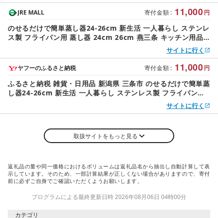
11,000
JRE MALL
寄付金額
:
円
のせるだけで簡単蒸し器24-26cm 新生活 一人暮らし ステンレ
ス製 フライパン用 蒸し器 24cm 26cm 燕三条 キッチン用品
調理用品 日本製
サイトに行く
11,000
ヤフーのふるさと納税
寄付金額
:
円
ふるさと納税 雑貨・日用品 新潟県 三条市 のせるだけで簡単蒸
し器24-26cm 新生活 一人暮らし ステンレス製 フライパン用
蒸し器 24cm 26cm 燕三条 キッチン用…
サイトに行く
取扱サイトをもっと見る
返礼品の量や同一価格におけるボリュームは返礼品名から抽出し自動計算して表
示しています。そのため、一部計算結果が正しくない場合がありますので、寄付
前に必ずご自身でご確認いただくようお願いします。
プログラムによる最終更新日時 2026年08月06日 04時00分
カテゴリ