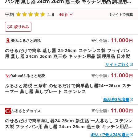
パン用 蒸し器 24cm 26cm 燕三条 キッチン用品 調理用品
日本製
4.9
46
平均
8
サイトで掲載
件
絞り込み
11,000
楽天ふるさと納税
寄付金額
:
円
のせるだけで簡単 蒸し器 24-26cm ステンレス製 フライパン
用 蒸し器 24cm 26cm 燕三条 キッチン用品 調理用品 日本製
サイトに行く
11,000
Yahoo!ふるさと納税
寄付金額
:
円
ふるさと納税 三条市 のせるだけで簡単蒸し器24〜26cm スチ
ーマー 蒸し器 蒸しプレート ステンレス
商品券8％増量
11,000
ふるさとチョイス
寄付金額
:
円
のせるだけで簡単蒸し器24-26cm 新生活 一人暮らし ステンレ
ス製 フライパン用 蒸し器 24cm 26cm 燕三条 キッチン用品
調理用品 日本製
d払いで最大24％還元