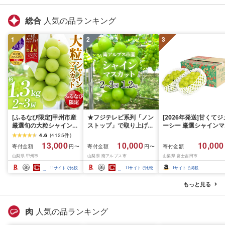
総合
人気の品ランキング
1
2
3
[ふるなび限定]甲州市産
★フジテレビ系列「ノン
[2026年発送]甘くてジ
厳選旬の大粒シャインマ
ストップ」で取り上げら
ーシー 厳選シャインマ
スカット 約1.3kg 2〜3
れました!★[2026年発送
スカット1.2kg (2026
4.6
(
4125
件
)
房[2026年発送]
先行予約]南アルプス市
月前半(1〜15日)から1
13,000
10,000
10,000
寄付金額
寄付金額
寄付金額
円〜
円〜
(MG)B12-472 FN-
産シャインマスカット
月下旬までの発送) フ
山梨県 甲州市
山梨県 南アルプス市
山梨県 富士吉田市
Limited-VO シャインマ
1.2kg以上(2〜3房)ふる
ーツ ぶどう 果物 山梨
スカット フルーツ
さと納税 おすすめ 山梨
産 2026 旬 大粒 高級 
11
サイトで比較
11
サイトで比較
1
サイトで掲載
県 南アルプス市 送料無
ドウ 葡萄 富士吉田市
料 AL
もっと見る
肉
人気の品ランキング