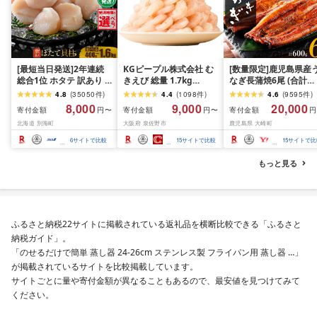
[最短当日発送]2年連続
KGピープル株式会社 む
[数量限定]鹿児島県産
総合1位 ホタテ 訳あり (
きえび 総量 1.7kg
なぎ長蒲焼6尾 (合計
ふるさと納税 ほたて ふ
(850g×2P) 特大 5Lサイ
600g以上)
4.8
(
35050
件
)
4.4
(
1098
件
)
4.6
(
9595
件
)
るさと納税 訳あり 帆立
ズ バナメイエビ バラ凍
8,000
9,000
20,000
寄付金額
寄付金額
寄付金額
円〜
円〜
円
ふるさと わけあり ホタ
結 下処理不要 サイズ不
北海道 別海町
大阪府 泉佐野市
鹿児島県 大崎町
テ貝柱 貝 人気 不揃い 刺
揃い 訳あり
身 規格外 魚介 ランキン
6
サイトで比較
15
サイトで比較
15
サイトで比
グ 海鮮 冷凍 発送時期が
選べる 北海道 別海町 )
もっと見る
(クラウドファンディン
グ対象)
ふるさと納税22サイトに掲載されている返礼品を横断比較できる「ふるさと
納税ガイド」。
「のせるだけで簡単 蒸し器 24-26cm ステンレス製 フライパン用 蒸し器 …」
が掲載されているサイトを比較掲載しています。
サイトごとに量や寄付金額が異なることもあるので、最安値を見つけてみて
ください。