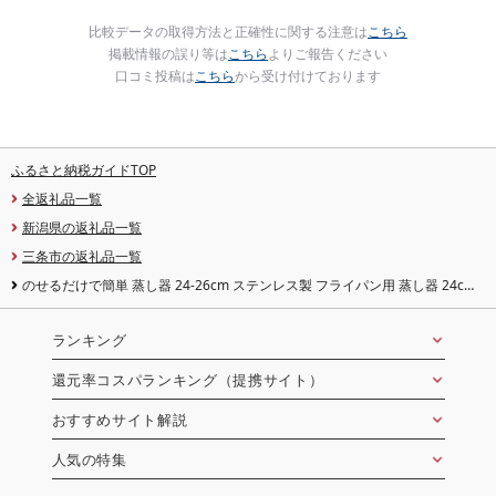
比較データの取得方法と正確性に関する注意は
こちら
掲載情報の誤り等は
こちら
よりご報告ください
口コミ投稿は
こちら
から受け付けております
ふるさと納税ガイドTOP
全返礼品一覧
新潟県の返礼品一覧
三条市の返礼品一覧
のせるだけで簡単 蒸し器 24-26cm ステンレス製 フライパン用 蒸し器 24cm
26cm 燕三条 キッチン用品 調理用品 日本製
ランキング
還元率コスパランキング（提携サイト）
おすすめサイト解説
人気の特集