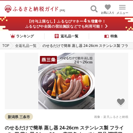
[PR]
お気に入り
メニュー
4
【付与上限なし】ふるなびマネー
％増量中！
ふるなびや全国の宿泊施設などでも利用可能！
ランキング
返礼品一覧
特集
TOP
全返礼品一覧
のせるだけで簡単 蒸し器 24-26cm ステンレス製 フラ
イパン用 蒸し器 24cm 26cm 燕三条 キッチン用品 調理
用品 日本製
新潟県 三条市
画像：楽天ふるさと納税
のせるだけで簡単 蒸し器 24-26cm ステンレス製 フライ