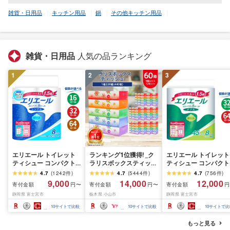
雑貨・日用品
キッチン用品
鍋
その他キッチン用品
雑貨・日用品
人気の品ランキング
1
2
3
エリエール トイレット
ランキング1位獲得! _ク
エリエール トイレット
ティシュー コンパクト
ラリスボックスティッシ
ティシュー コンパクト
シングル [個数が選べ
ュ60箱(1箱220組(440
ダブル [選べるロール
4.7
(
1242
件
)
4.7
(
5444
件
)
4.7
(
756
件
)
る:16・32・64 ロール]
枚))(5個入り×12セット)_
数:32・64 ロール] 1.5
9,000
14,000
12,000
寄付金額
寄付金額
寄付金額
円〜
円〜
円
1.5倍巻 82.5m トイレッ
ティッシュ ティッシュ
巻 45m トイレットペ
静岡県 富士宮市
栃木県 小山市
静岡県 富士宮市
トペーパー シングル パ
ペーパー 日用品 常備品
パー ダブル パルプ10
ルプ100% 香りつき 日用
生活用品 まとめ買い [配
香りつき 日用品 消耗
10
サイトで比較
10
サイトで比較
10
サイトで比
品 消耗品 備蓄 ふるさと
送不可地域:離島・沖縄
備蓄 ふるさと納税 ふ
納税 ふるさと 送料無料
県]
さと 送料無料 静岡県 
もっと見る
静岡県 富士宮市
士宮市