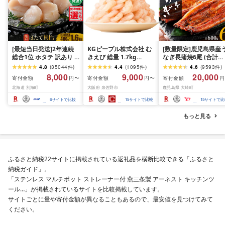
[最短当日発送]2年連続
KGピープル株式会社 む
[数量限定]鹿児島県産
総合1位 ホタテ 訳あり (
きえび 総量 1.7kg
なぎ長蒲焼6尾 (合計
ふるさと納税 ほたて ふ
(850g×2P) 特大 5Lサイ
600g以上)
4.8
(
35044
件
)
4.4
(
1095
件
)
4.6
(
9593
件
)
るさと納税 訳あり 帆立
ズ バナメイエビ バラ凍
8,000
9,000
20,000
寄付金額
寄付金額
寄付金額
円〜
円〜
円
ふるさと わけあり ホタ
結 下処理不要 サイズ不
北海道 別海町
大阪府 泉佐野市
鹿児島県 大崎町
テ貝柱 貝 人気 不揃い 刺
揃い 訳あり
身 規格外 魚介 ランキン
6
サイトで比較
15
サイトで比較
15
サイトで比
グ 海鮮 冷凍 発送時期が
選べる 北海道 別海町 )
もっと見る
(クラウドファンディン
グ対象)
ふるさと納税22サイトに掲載されている返礼品を横断比較できる「ふるさと
納税ガイド」。
「ステンレス マルチポット ストレーナー付 燕三条製 アーネスト キッチンツ
ール…」が掲載されているサイトを比較掲載しています。
サイトごとに量や寄付金額が異なることもあるので、最安値を見つけてみて
ください。