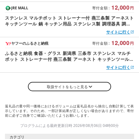
12,000
JRE MALL
寄付金額
:
円
ステンレス マルチポット ストレーナー付 燕三条製 アーネスト
キッチンツール 鍋 キッチン用品 ステンレス製 調理器具 調理
用品 新生活 一人暮らし 仕送り 新生活 一人暮らし [逸品物創]
サイトに行く
12,000
ヤフーのふるさと納税
寄付金額
:
円
ふるさと納税 食器・グラス 新潟県 三条市 ステンレス マルチ
ポット ストレーナー付 燕三条製 アーネスト キッチンツール
鍋 キッチン用品 ステンレス製 調理…
サイトに行く
取扱サイトをもっと見る
返礼品の量や同一価格におけるボリュームは返礼品名から抽出し自動計算して表
示しています。そのため、一部計算結果が正しくない場合がありますので、寄付
前に必ずご自身でご確認いただくようお願いします。
プログラムによる最終更新日時 2026年08月06日 04時00分
カテゴリ