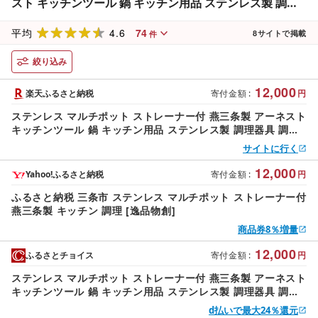
スト キッチンツール 鍋 キッチン用品 ステンレス製 調理
器具 調理用品 新生活 一人暮らし 仕送り [逸品物創]
4.6
74
平均
8
サイトで掲載
件
絞り込み
12,000
楽天ふるさと納税
寄付金額
:
円
ステンレス マルチポット ストレーナー付 燕三条製 アーネスト
キッチンツール 鍋 キッチン用品 ステンレス製 調理器具 調理
用品 新生活 一人暮らし 仕送り [逸品物創]
サイトに行く
12,000
Yahoo!ふるさと納税
寄付金額
:
円
ふるさと納税 三条市 ステンレス マルチポット ストレーナー付
燕三条製 キッチン 調理 [逸品物創]
商品券8％増量
12,000
ふるさとチョイス
寄付金額
:
円
ステンレス マルチポット ストレーナー付 燕三条製 アーネスト
キッチンツール 鍋 キッチン用品 ステンレス製 調理器具 調理
用品 新生活 一人暮らし 仕送り 新生活 一人暮らし [逸品物創]
d払いで最大24％還元