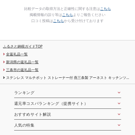
比較データの取得方法と正確性に関する注意は
こちら
掲載情報の誤り等は
こちら
よりご報告ください
口コミ投稿は
こちら
から受け付けております
ふるさと納税ガイドTOP
全返礼品一覧
新潟県の返礼品一覧
三条市の返礼品一覧
ステンレス マルチポット ストレーナー付 燕三条製 アーネスト キッチンツー
ル 鍋 キッチン用品 ステンレス製 調理器具 調理用品 新生活 一人暮らし 仕送り
[逸品物創]
ランキング
還元率コスパランキング（提携サイト）
おすすめサイト解説
人気の特集