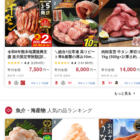
1
2
3
令和8年熊本地震復興支
＼総合1位常連 高リピー
肉卸直営 牛タン 厚切
援 楽天限定寄附額[訳あ
ト率&衝撃の厚み10mm
1kg (500g×2/厚さ約
り]牛タン 500g〜2kg 肉
厚切り牛タン 塩味/ ≪ス
10mm) 訳あり 訳有り
4.2
(
2290
件
)
4.4
(
16189
件
)
牛肉 訳あり 牛タン 冷凍
ピード発送!!10営業日以
牛肉 焼肉 冷凍 スライ
7,500
8,000
14,000
寄付金額
寄付金額
寄付金額
円〜
円〜
円
小分け 厚切り 薄切り 食
内発送≫ 選べる内容量
業務用 バーベキュー
熊本県 八代市
岩手県 花巻市
熊本県 水上村
べ比べ 500g 1kg 1.5kg
500g / 1kg 定期便 毎月
BBQ おつまみ ギフト 
2kg 牛 人気 ビーフ 牛た
届く 牛肉 肉 BBQ ふるさ
祝い お中元 夏ギフト
13
サイトで比較
15
サイトで比較
5
サイトで比
ん ふるさと納税 ランキ
と 人気 ランキング 岩手
ング スピード発送 送料
県 花巻市
もっと見る
無料
魚介・海産物
人気の品ランキング
1
2
3