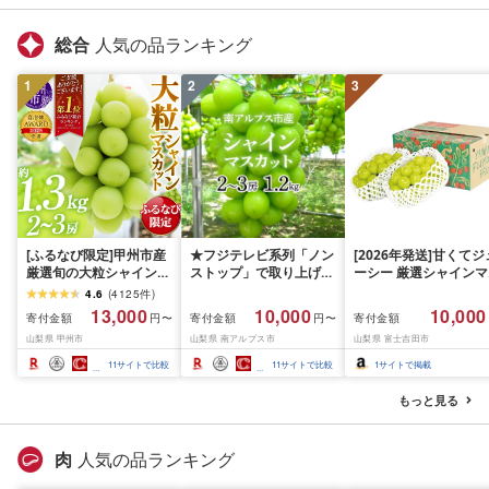
総合
人気の品ランキング
1
2
3
[ふるなび限定]甲州市産
★フジテレビ系列「ノン
[2026年発送]甘くてジ
厳選旬の大粒シャインマ
ストップ」で取り上げら
ーシー 厳選シャインマ
スカット 約1.3kg 2〜3
れました!★[2026年発送
スカット1.2kg (2026
4.6
(
4125
件
)
房[2026年発送]
先行予約]南アルプス市
月前半(1〜15日)から1
13,000
10,000
10,000
寄付金額
寄付金額
寄付金額
円〜
円〜
(MG)B12-472 FN-
産シャインマスカット
月下旬までの発送) フ
山梨県 甲州市
山梨県 南アルプス市
山梨県 富士吉田市
Limited-VO シャインマ
1.2kg以上(2〜3房)ふる
ーツ ぶどう 果物 山梨
スカット フルーツ
さと納税 おすすめ 山梨
産 2026 旬 大粒 高級 
11
サイトで比較
11
サイトで比較
1
サイトで掲載
県 南アルプス市 送料無
ドウ 葡萄 富士吉田市
料 AL
もっと見る
肉
人気の品ランキング