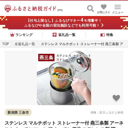
[PR]
お気に入り
メニュー
4
【付与上限なし】ふるなびマネー
％増量中！
ふるなびや全国の宿泊施設などでも利用可能！
ランキング
返礼品一覧
特集
TOP
全返礼品一覧
ステンレス マルチポット ストレーナー付 燕三条製 ア
ーネスト キッチンツール 鍋 キッチン用品 ステンレス
製 調理器具 調理用品 新生活 一人暮らし 仕送り [逸品
物創]
新潟県 三条市
画像：楽天ふるさと納税
ステンレス マルチポット ストレーナー付 燕三条製 アーネ