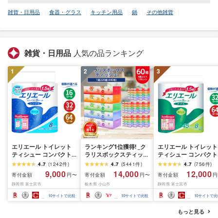
雑貨・日用品
食器・グラス
キッチン用品
鍋
その他雑貨
雑貨・日用品
人気の品ランキング
1
2
3
エリエール トイレット
ランキング1位獲得! _ク
エリエール トイレット
ティシュー コンパクト
ラリスボックスティッシ
ティシュー コンパクト
シングル [個数が選べ
ュ60箱(1箱220組(440
ダブル [選べるロール
4.7
(
1242
件
)
4.7
(
5441
件
)
4.7
(
756
件
)
る:16・32・64 ロール]
枚))(5個入り×12セット)_
数:32・64 ロール] 1.5
9,000
14,000
12,000
寄付金額
寄付金額
寄付金額
円〜
円〜
円
1.5倍巻 82.5m トイレッ
ティッシュ ティッシュ
巻 45m トイレットペ
静岡県 富士宮市
栃木県 小山市
静岡県 富士宮市
トペーパー シングル パ
ペーパー 日用品 常備品
パー ダブル パルプ10
ルプ100% 香りつき 日用
生活用品 まとめ買い [配
香りつき 日用品 消耗
10
サイトで比較
10
サイトで比較
10
サイトで比
品 消耗品 備蓄 ふるさと
送不可地域:離島・沖縄
備蓄 ふるさと納税 ふ
納税 ふるさと 送料無料
県]
さと 送料無料 静岡県 
もっと見る
静岡県 富士宮市
士宮市