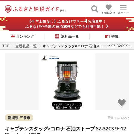
[PR]
お気に入り
メニュー
4
【付与上限なし】ふるなびマネー
％増量中！
ふるなびや全国の宿泊施設などでも利用可能！
ランキング
返礼品一覧
特集
TOP
全返礼品一覧
キャプテンスタッグ×コロナ 石油ストーブ SZ-32CS 9~
12畳 ストーブ 暖房
新潟県 三条市
画像：ふるなび
キャプテンスタッグ×コロナ 石油ストーブ SZ-32CS 9~12