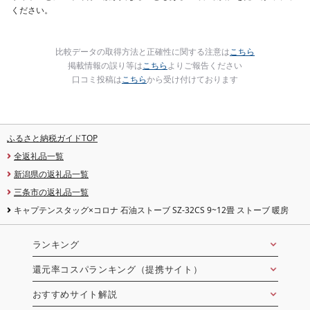
ください。
比較データの取得方法と正確性に関する注意は
こちら
掲載情報の誤り等は
こちら
よりご報告ください
口コミ投稿は
こちら
から受け付けております
ふるさと納税ガイドTOP
全返礼品一覧
新潟県の返礼品一覧
三条市の返礼品一覧
キャプテンスタッグ×コロナ 石油ストーブ SZ-32CS 9~12畳 ストーブ 暖房
ランキング
還元率コスパランキング（提携サイト）
おすすめサイト解説