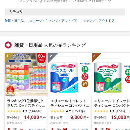
プログラムによる最終更新日時 2026年08月05日 08時00分
カテゴリ
雑貨・日用品
スポーツ・キャンプ・アウトドア
キャンプ・アウトドア
雑貨・日用品
人気の品ランキング
1
2
3
ランキング1位獲得! _ク
エリエール トイレット
エリエール トイレット
ラリスボックスティッシ
ティシュー コンパクト
ティシュー コンパクト
ュ60箱(1箱220組(440
シングル [個数が選べ
ダブル [選べるロール
4.7
(
5440
件
)
4.7
(
1242
件
)
4.7
(
756
件
)
枚))(5個入り×12セット)_
る:16・32・64 ロール]
数:32・64 ロール] 1.5
14,000
9,000
12,000
寄付金額
寄付金額
寄付金額
円〜
円〜
円
ティッシュ ティッシュ
1.5倍巻 82.5m トイレッ
巻 45m トイレットペ
栃木県 小山市
静岡県 富士宮市
静岡県 富士宮市
ペーパー 日用品 常備品
トペーパー シングル パ
パー ダブル パルプ10
生活用品 まとめ買い [配
ルプ100% 香りつき 日用
香りつき 日用品 消耗
10
サイトで比較
10
サイトで比較
10
サイトで比