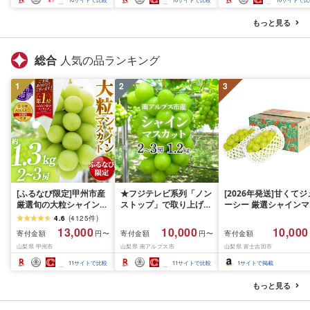
送不可地域:離島・沖縄
品 消耗品 備蓄 ふるさと
備蓄 ふるさと納税 ふ
県]
納税 ふるさと 送料無料
さと 送料無料 静岡県 
もっと見る
静岡県 富士宮市
士宮市
総合
人気の品ランキング
1
2
3
[ふるなび限定]甲州市産
★フジテレビ系列「ノン
[2026年発送]甘くてジ
厳選旬の大粒シャインマ
ストップ」で取り上げら
ーシー 厳選シャインマ
スカット 約1.3kg 2〜3
れました!★[2026年発送
スカット1.2kg (2026
4.6
(
4125
件
)
房[2026年発送]
先行予約]南アルプス市
月前半(1〜15日)から1
13,000
10,000
10,000
寄付金額
寄付金額
寄付金額
円〜
円〜
(MG)B12-472 FN-
産シャインマスカット
月下旬までの発送) フ
山梨県 甲州市
山梨県 南アルプス市
山梨県 富士吉田市
Limited-VO シャインマ
1.2kg以上(2〜3房)ふる
ーツ ぶどう 果物 山梨
スカット フルーツ
さと納税 おすすめ 山梨
産 2026 旬 大粒 高級 
11
サイトで比較
11
サイトで比較
1
サイトで掲載
県 南アルプス市 送料無
ドウ 葡萄 富士吉田市
料 AL
もっと見る