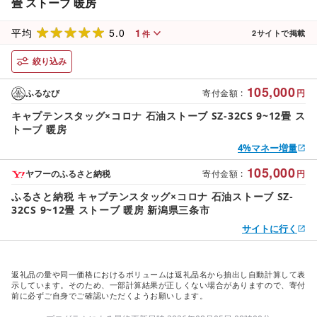
畳 ストーブ 暖房
5.0
1
平均
2
サイトで掲載
件
絞り込み
105,000
ふるなび
寄付金額
:
円
キャプテンスタッグ×コロナ 石油ストーブ SZ-32CS 9~12畳 ス
トーブ 暖房
4%マネー増量
105,000
ヤフーのふるさと納税
寄付金額
:
円
ふるさと納税 キャプテンスタッグ×コロナ 石油ストーブ SZ-
32CS 9~12畳 ストーブ 暖房 新潟県三条市
サイトに行く
返礼品の量や同一価格におけるボリュームは返礼品名から抽出し自動計算して表
示しています。そのため、一部計算結果が正しくない場合がありますので、寄付
前に必ずご自身でご確認いただくようお願いします。