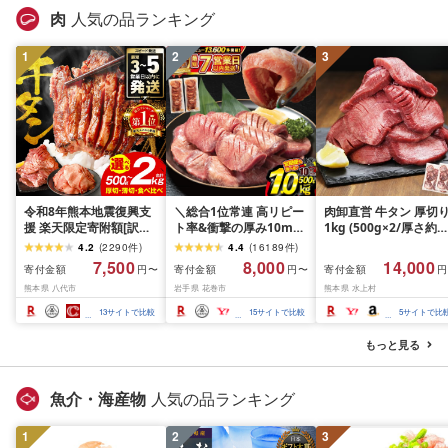
肉
人気の品ランキング
1
2
3
令和8年熊本地震復興支
＼総合1位常連 高リピー
肉卸直営 牛タン 厚切
援 楽天限定寄附額[訳あ
ト率&衝撃の厚み10mm
1kg (500g×2/厚さ約
り]牛タン 500g〜2kg 肉
厚切り牛タン 塩味/ ≪ス
10mm) 訳あり 訳有り
4.2
(
2290
件
)
4.4
(
16189
件
)
牛肉 訳あり 牛タン 冷凍
ピード発送!!10営業日以
牛肉 焼肉 冷凍 スライ
7,500
8,000
14,000
寄付金額
寄付金額
寄付金額
円〜
円〜
円
小分け 厚切り 薄切り 食
内発送≫ 選べる内容量
業務用 バーベキュー
熊本県 八代市
岩手県 花巻市
熊本県 水上村
べ比べ 500g 1kg 1.5kg
500g / 1kg 定期便 毎月
BBQ おつまみ ギフト 
2kg 牛 人気 ビーフ 牛た
届く 牛肉 肉 BBQ ふるさ
祝い お中元 夏ギフト
13
サイトで比較
15
サイトで比較
5
サイトで比
ん ふるさと納税 ランキ
と 人気 ランキング 岩手
ング スピード発送 送料
県 花巻市
もっと見る
無料
魚介・海産物
人気の品ランキング
1
2
3