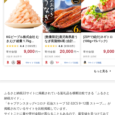
KGピープル株式会社 む
[数量限定]鹿児島県産う
[ZIP!で紹介]ネギトロ
きえび 総量 1.7kg
なぎ長蒲焼6尾 (合計
(100g×15パック)
(850g×2P) 特大 5Lサイ
600g以上)
4.4
(
1095
件
)
4.6
(
9593
件
)
ズ バナメイエビ バラ凍
9,000
20,000
9,000
寄付金額
寄付金額
寄付金額
円〜
円〜
結 下処理不要 サイズ不
大阪府 泉佐野市
鹿児島県 大崎町
静岡県 吉田町
揃い 訳あり
15
サイトで比較
15
サイトで比較
1
サイトで掲載
もっと見る
ふるさと納税22サイトに掲載されている返礼品を横断比較できる「ふるさと
納税ガイド」。
「キャプテンスタッグ×コロナ 石油ストーブ SZ-32CS 9~12畳 ストーブ…」が
掲載されているサイトを比較掲載しています。
サイトごとに量や寄付金額が異なることもあるので、最安値を見つけてみて