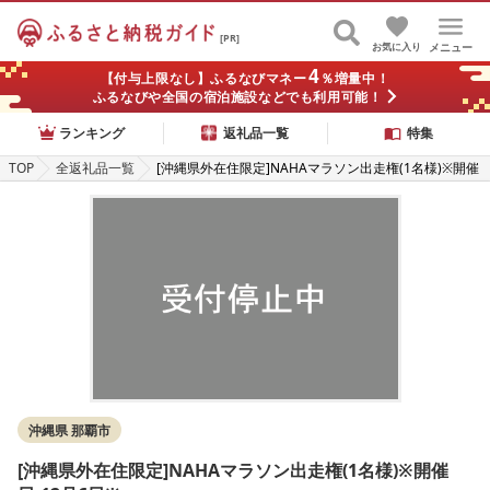
[PR]
お気に入り
メニュー
4
【付与上限なし】ふるなびマネー
％増量中！
ふるなびや全国の宿泊施設などでも利用可能！
ランキング
返礼品一覧
特集
TOP
全返礼品一覧
[沖縄県外在住限定]NAHAマラソン出走権(1名様)※開催
日:12月6日※
沖縄県 那覇市
[沖縄県外在住限定]NAHAマラソン出走権(1名様)※開催