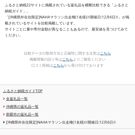
ふるさと納税22サイトに掲載されている返礼品を横断比較できる「ふるさと
納税ガイド」。
「[沖縄県外在住限定]NAHAマラソン出走権(1名様)※開催日:12月6日※」が掲
載されているサイトを比較掲載しています。
サイトごとに量や寄付金額が異なることもあるので、最安値を見つけてみて
ください。
比較データの取得方法と正確性に関する注意は
こちら
掲載情報の誤り等は
こちら
よりご報告ください
口コミ投稿は
こちら
から受け付けております
ふるさと納税ガイドTOP
全返礼品一覧
沖縄県の返礼品一覧
那覇市の返礼品一覧
[沖縄県外在住限定]NAHAマラソン出走権(1名様)※開催日:12月6日※