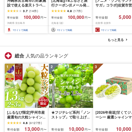
沖縄県宮古島市の対象施
[北海道]JTBふるさと旅
[アニメ「ゾンビランド
設で使える楽天トラベル
行クーポン(Eメール発
サガ」コラボ]佐賀市営
クーポン 寄付額100,000
行)30,000円分 旅行 トラ
バス1日乗車券(2026年
3.7
(
14
件
)
4.8
(
17
件
)
円
ベル 宿泊 人気 おすすめ
秋発送予定)
5,000
100,000
100,000
寄付金額
円〜
円〜
寄付金額
寄付金額
JTBW030T
沖縄県 宮古島市
北海道 (道)
佐賀県 佐賀市
1
サイトで掲載
1
サイトで掲載
1
サイトで掲載
もっと見る
総合
人気の品ランキング
1
2
3
[ふるなび限定]甲州市産
★フジテレビ系列「ノン
[2026年発送]甘くてジ
厳選旬の大粒シャインマ
ストップ」で取り上げら
ーシー 厳選シャインマ
スカット 約1.3kg 2〜3
れました!★[2026年発送
スカット1.2kg (2026
4.6
(
4127
件
)
房[2026年発送]
先行予約]南アルプス市
月前半(1〜15日)から1
13,000
10,000
10,000
寄付金額
寄付金額
寄付金額
円〜
円〜
(MG)B12-472 FN-
産シャインマスカット
月下旬までの発送) フ