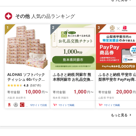
静岡県 富士宮市
士宮市
その他
人気の品ランキング
1
2
3
ALOHAS ソフトパック
ふるさと納税 阿蘇市 熊
ふるさと納税 甲斐市 
ティッシュ 60パック
本県阿蘇市 お礼品交換
梨県甲斐市 PayPay商
×400枚(200組) 日用品
チケット 1,000円分
券(6,000円分)※地域
4.5
(
587
件
)
必需品 常備品 まとめ買
一部の加盟店のみで利
10,000
1,000
20,000
寄付金額
寄付金額
寄付金額
円〜
円〜
円
い 備蓄 防災
可
大阪府 泉佐野市
熊本県 阿蘇市
山梨県 甲斐市
12
サイトで比較
1
サイトで掲載
1
サイトで掲載
もっと見る