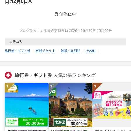
日:12月6日※
受付停止中
プログラムによる最終更新日時 2026年06月30日 15時00分
カテゴリ
旅行券・ギフト券
体験チケット
雑貨・日用品
その他
旅行券・ギフト券
人気の品ランキング
1
2
3