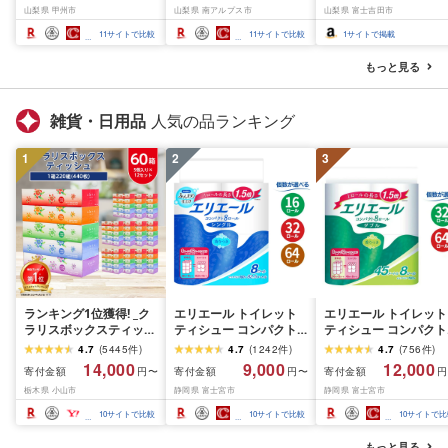
山梨県 甲州市
山梨県 南アルプス市
山梨県 富士吉田市
Limited-VO シャインマ
1.2kg以上(2〜3房)ふる
ーツ ぶどう 果物 山梨
スカット フルーツ
さと納税 おすすめ 山梨
産 2026 旬 大粒 高級 
11
サイトで比較
11
サイトで比較
1
サイトで掲載
県 南アルプス市 送料無
ドウ 葡萄 富士吉田市
料 AL
もっと見る
雑貨・日用品
人気の品ランキング
1
2
3
ランキング1位獲得! _ク
エリエール トイレット
エリエール トイレット
ラリスボックスティッシ
ティシュー コンパクト
ティシュー コンパクト
ュ60箱(1箱220組(440
シングル [個数が選べ
ダブル [選べるロール
4.7
(
5445
件
)
4.7
(
1242
件
)
4.7
(
756
件
)
枚))(5個入り×12セット)_
る:16・32・64 ロール]
数:32・64 ロール] 1.5
14,000
9,000
12,000
寄付金額
寄付金額
寄付金額
円〜
円〜
円
ティッシュ ティッシュ
1.5倍巻 82.5m トイレッ
巻 45m トイレットペ
栃木県 小山市
静岡県 富士宮市
静岡県 富士宮市
ペーパー 日用品 常備品
トペーパー シングル パ
パー ダブル パルプ10
生活用品 まとめ買い [配
ルプ100% 香りつき 日用
香りつき 日用品 消耗
10
サイトで比較
10
サイトで比較
10
サイトで比
送不可地域:離島・沖縄
品 消耗品 備蓄 ふるさと
備蓄 ふるさと納税 ふ
県]
納税 ふるさと 送料無料
さと 送料無料 静岡県 
もっと見る