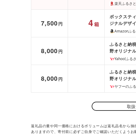
ッシュ ペーパ
楽天ふるさ
阪府 泉佐野
ボックスティッ
4
7,500
ジナルデザイ
円
箱
ティッシュペ
Amazonふ
ふるさと納税 
8,000
野オリジナ
円
Yahoo!ふ
ふるさと納税 
8,000
野オリジナ
円
ヤフーのふ
取扱
返礼品の量や同一価格におけるボリュームは返礼品名から抽
ありますので、寄付前に必ずご自身でご確認いただくようお