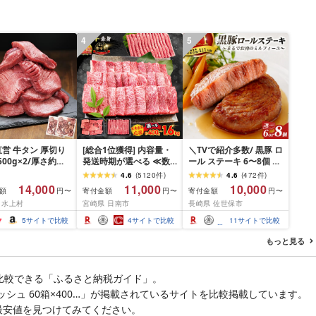
4
5
営 牛タン 厚切り
[総合1位獲得] 内容量・
＼TVで紹介多数/ 黒豚 ロ
(500g×2/厚さ約
発送時期が選べる ≪数
ール ステーキ 6〜8個 ≪
m) 訳あり 訳有り肉
量限定≫ 宮崎牛 赤身 ス
お箸でほぐせるやわらか
4.6
(
5120
件
)
4.6
(
472
件
)
焼肉 冷凍 スライス
ライス 焼肉 国産 肉 牛肉
さ≫ 職人厳選 無添加 小
14,000
11,000
10,000
額
寄付金額
寄付金額
円〜
円〜
円〜
用 バーベキュー
薄切り 黒毛和牛 A4 A5
分け オリジナル ポーク
 水上村
宮崎県 日南市
長崎県 佐世保市
 おつまみ ギフト お
人気 小分け 焼き肉 すき
ステーキ 子供も安心 豚
お中元 夏ギフト
焼き しゃぶしゃぶ 牛丼
豚肉 セット ジューシー
5
サイトで比較
4
サイトで比較
11
サイトで比較
BBQ ギフト 贈り物 おす
ギフト 贈り物 おすすめ
すめ 畜産農家応援 ミヤ
おかず 簡単調理 人気 送
もっと見る
チク 冷凍 宮崎県 日南市
料無料 長崎県 佐世保市
送料無料
豊味館
比較できる「ふるさと納税ガイド」。
ィッシュ 60箱×400…」が掲載されているサイトを比較掲載しています。
最安値を見つけてみてください。