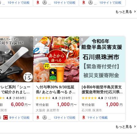
き 日用品 消耗品
生活用品 ボックスティ
37.5m トイレットペー
10
サイトで比較
10
サイトで比較
10
サイトで比較
ふるさと納税 ふる
ッシュ [配送不可地域:離
パー ダブル パルプ100%
送料無料 静岡県 富
島・沖縄県]
日用品 消耗品 備蓄 送料
もっと見る
市
無料 静岡県 富士宮市
4
5
テレビ系列「シュー
＼付与率30% 9/30迄延
[令和6年能登半島災害支
」で紹介されました
長/ あとから選べる さの
援緊急寄附受付]石川県
09.13放送)[刀匠 関
ちょくカタログ 有効期
珠洲市災害応援寄附金
4.5
(
1859
件
)
4.5
(
1239
件
)
4.9
(
1123
件
)
の伝統から生まれた
限なし 満足度9割 ランキ
(返礼品はありません)
6,000
1,000
1,000
額
寄付金額
寄付金額
円〜
円〜
円
リ][選べる本数 1
ング急上昇中 カタログ
 関市
大阪府 泉佐野市
石川県 珠洲市
本セット] 貝印 関
肉 よなよなエール 牛た
切り type102 ス
ん ビール 酒 かに サーモ
9
サイトで比較
13
サイトで比較
1
サイトで掲載
レス 高級つめきり
ン 野菜 うなぎ タオル テ
パーケース U字
ィッシュ 日用品 あとか
もっと見る
し可能 2WAY や
らセレクト 楽天限定 大
ギフト
阪府 泉佐野市