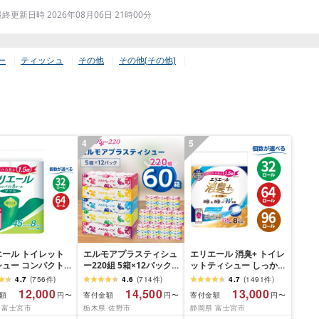
更新日時 2026年08月06日 21時00分
ー
ティッシュ
その他
その他(その他)
4
5
エール トイレット
エルモアプラスティシュ
エリエール 消臭+ トイレ
シュー コンパクト
ー220組 5箱×12パック
ットティシュー しっか
 [選べるロール
(60箱)[離島・沖縄県不
り香るフレッシュクリア
4.7
(
756
件
)
4.6
(
714
件
)
4.7
(
1491
件
)
・64 ロール] 1.5倍
可]_ ティッシュ ティッ
の香り コンパクトダブ
12,000
14,500
13,000
額
寄付金額
寄付金額
円〜
円〜
円〜
5m トイレットペー
シュペーパー 日用品 消
ル [選べるロール数:32・
 富士宮市
栃木県 佐野市
静岡県 富士宮市
ダブル パルプ100%
耗品 まとめ買い 常備品
64・96 ロール] 1.5倍巻