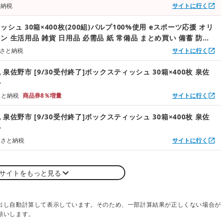
ー 丈夫 なめらか 防災 備蓄 ストック 日用品 消耗品 生活用品 大
と納税
サイトに行く
市 送料無料
シュ 30箱×400枚(200組)パルプ100%使用 eスポーツ応援 オリ
ン 生活用品 雑貨 日用品 必需品 紙 常備品 まとめ買い 備蓄 防災
ーパー 泉佐野市オリジナル
るさと納税
サイトに行く
泉佐野市 [9/30受付終了]ボックスティッシュ 30箱×400枚 泉佐
ル
るさと納税
商品券8％増量
サイトに行く
泉佐野市 [9/30受付終了]ボックスティッシュ 30箱×400枚 泉佐
ル
るさと納税
サイトに行く
サイトをもっと見る
出し自動計算して表示しています。そのため、一部計算結果が正しくない場合が
願いします。