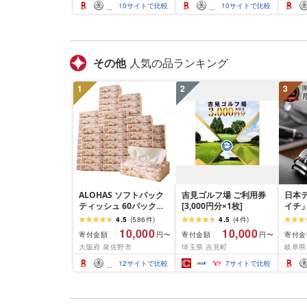
ルプ100% 香りつき 日用
生活用品 まとめ買い [配
香りつ
10
サイトで比較
10
サイトで比較
品 消耗品 備蓄 ふるさと
送不可地域:離島・沖縄
備蓄 
納税 ふるさと 送料無料
県]
さと 
静岡県 富士宮市
士宮
その他
人気の品ランキング
1
2
3
ALOHAS ソフトパック
吉見ゴルフ場 ご利用券
日本
ティッシュ 60パック
[3,000円分×1枚]
イチ
×400枚(200組) 日用品
(R7.
4.5
(
586
件
)
4.5
(
4
件
)
必需品 常備品 まとめ買
孫六
10,000
10,000
寄付金額
寄付金額
寄付金
円〜
円〜
い 備蓄 防災
ツメキ
大阪府 泉佐野市
埼玉県 吉見町
岐阜県
本〜5
孫六 爪
12
サイトで比較
7
サイトで比較
テン
ストッ
取り外
すり 