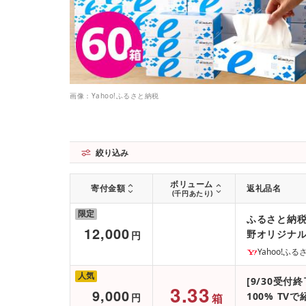
画像：Yahoo!ふるさと納税
絞り込み
ボリューム
寄付金額
返礼品名
(千円あたり)
限定
ふるさと納税 
12,000
野オリジナ
円
Yahoo!ふ
人気
[9/30受付
3.33
9,000
100% T
円
箱