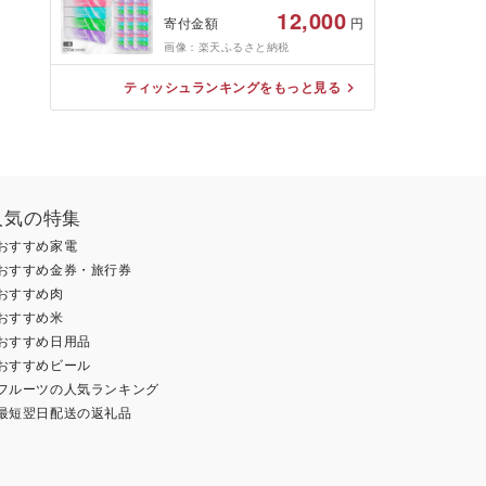
個パック×12入り) テッシュ
12,000
寄付金額
円
ティッシュペーパー 日用品 消
耗品 富山県 高岡市
画像：楽天ふるさと納税
ティッシュランキングをもっと見る
人気の特集
おすすめ家電
おすすめ金券・旅行券
おすすめ肉
おすすめ米
おすすめ日用品
おすすめビール
フルーツの人気ランキング
最短翌日配送の返礼品