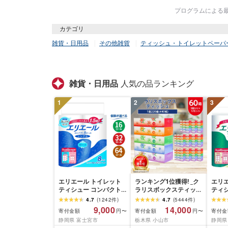
プログラムによる最終
カテゴリ
雑貨・日用品
その他雑貨
ティッシュ・トイレットペーパ
雑貨・日用品
人気の品ランキング
1
2
3
エリエール トイレット
ランキング1位獲得! _ク
エリ
ティシュー コンパクト
ラリスボックスティッシ
ティ
シングル [個数が選べ
ュ60箱(1箱220組(440
ダブル
4.7
(
1242
件
)
4.7
(
5444
件
)
る:16・32・64 ロール]
枚))(5個入り×12セット)_
数:32
9,000
14,000
寄付金額
寄付金額
寄付金
円〜
円〜
1.5倍巻 82.5m トイレッ
ティッシュ ティッシュ
巻 4
静岡県 富士宮市
栃木県 小山市
静岡県
トペーパー シングル パ
ペーパー 日用品 常備品
パー 