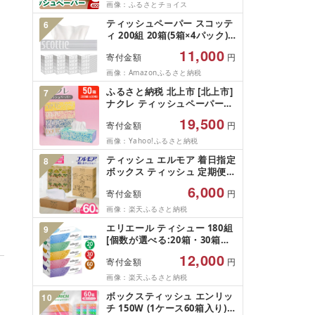
貨 日用品 必需品 紙 常備品 ま
画像：ふるさとチョイス
とめ買い 備蓄 防災 ストック
ティッシュペーパー スコッテ
6
熊本県 甲佐町[ZC][価格改定
ィ 200組 20箱(5箱×4パック)
XA]
ティッシュ 秋田市オリジナル
11,000
寄付金額
円
画像：Amazonふるさと納税
ふるさと納税 北上市 [北上市]
7
ナクレ ティッシュペーパー
(200組) 50箱 ★ソーシャルプ
19,500
寄付金額
円
ロダクツ賞 受賞★
画像：Yahoo!ふるさと納税
ティッシュ エルモア 着日指定
8
ボックス ティッシュ 定期便
ティッシュペーパー 日用品 人
6,000
寄付金額
円
気 ティシューペーパー ティシ
ュ ティシュー ランキング お
画像：楽天ふるさと納税
しゃれ20箱 30箱 60箱 5個 ×
エリエール ティシュー 180組
9
12パック ティシュー 消耗品
[個数が選べる:20箱・30箱・
防災 花粉症 Kazaru×Krafty
60箱] ティッシュ ティッシュ
愛媛県 四国中央市
12,000
寄付金額
円
ペーパー ボックスティッシュ
パルプ100% 日用品 消耗品 ふ
画像：楽天ふるさと納税
るさと納税 ふるさと 送料無料
ボックスティッシュ エンリッ
10
静岡県 富士宮市
チ 150W (1ケース60箱入り)(5