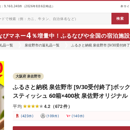
9,160,240件（2026年8月6日時点）
本サイ
4
なびマネー
％増量中！
ふるなびや全国の宿泊施設
礼品一覧
泉佐野市の返礼品一覧
ふるさと納税 泉佐野市 [9/30受付終
大阪府 泉佐野市
ふるさと納税 泉佐野市 [9/30受付終了]ボッ
スティッシュ 60箱×400枚 泉佐野オリジナル
4.2
672
平均
（
件
）
(
)
(
)
(
)
423
109
140
件
件
件