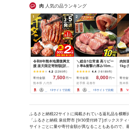
肉
人気の品ランキング
1
2
3
令和8年熊本地震復興支
＼総合1位常連 高リピー
肉卸直
援 楽天限定寄附額[訳あ
ト率&衝撃の厚み10mm
1kg 
り]牛タン 500g〜2kg 肉
厚切り牛タン 塩味/ ≪ス
10m
4.2
(
2290
件
)
4.4
(
16189
件
)
牛肉 訳あり 牛タン 冷凍
ピード発送!!10営業日以
牛肉 
7,500
8,000
寄付金額
寄付金額
寄付金
円〜
円〜
小分け 厚切り 薄切り 食
内発送≫ 選べる内容量
業務
熊本県 八代市
岩手県 花巻市
熊本県
べ比べ 500g 1kg 1.5kg
500g / 1kg 定期便 毎月
BBQ
2kg 牛 人気 ビーフ 牛た
届く 牛肉 肉 BBQ ふるさ
祝い 
13
サイトで比較
15
サイトで比較
ん ふるさと納税 ランキ
と 人気 ランキング 岩手
ング スピード発送 送料
県 花巻市
無料
ふるさと納税22サイトに掲載されている返礼品を横断
「ふるさと納税 泉佐野市 [9/30受付終了]ボックステ
サイトごとに量や寄付金額が異なることもあるので、