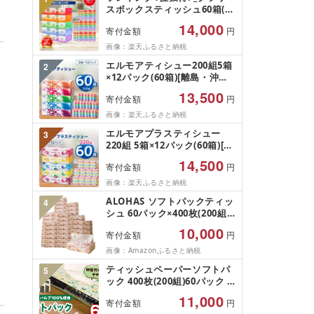
スボックスティッシュ60箱(1
箱220組(440枚))(5個入り×12
14,000
寄付金額
円
セット)_ ティッシュ ティッシ
ュペーパー 日用品 常備品 生
画像：楽天ふるさと納税
活用品 まとめ買い [配送不可
エルモアティシュー200組5箱
2
地域:離島・沖縄県]
×12パック(60箱)[離島・沖縄
県不可]_ ティッシュ ティッシ
13,500
寄付金額
円
ュペーパー 日用品 消耗品 ま
とめ買い 常備品 生活用品 ボ
画像：楽天ふるさと納税
ックスティッシュ [配送不可
エルモアプラスティシュー
3
地域:離島・沖縄県]
220組 5箱×12パック(60箱)[離
島・沖縄県不可]_ ティッシュ
14,500
寄付金額
円
ティッシュペーパー 日用品 消
耗品 まとめ買い 常備品 生活
画像：楽天ふるさと納税
用品 ボックスティッシュ [配
ALOHAS ソフトパックティッ
4
送不可地域:離島・沖縄県]
シュ 60パック×400枚(200組)
日用品 必需品 常備品 まとめ
10,000
寄付金額
円
買い 備蓄 防災
画像：Amazonふるさと納税
ティッシュペーパーソフトパ
5
ック 400枚(200組)60パック -
ソフトパック ティッシュ ペー
11,000
寄付金額
円
パー 箱無し 60箱 生活用品 雑