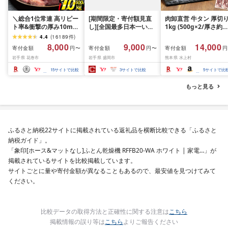
＼総合1位常連 高リピー
[期間限定・寄付額見直
肉卸直営 牛タン 厚切
ト率&衝撃の厚み10mm
し][全国最多日本一いわ
1kg (500g×2/厚さ約
厚切り牛タン 塩味/ ≪ス
て牛入り]ハンバーグ
10mm) 訳あり 訳有り
4.4
(
16189
件
)
ピード発送!!10営業日以
1.5kg(150g×10個) いわ
牛肉 焼肉 冷凍 スライ
8,000
9,000
14,000
寄付金額
寄付金額
寄付金額
円〜
円〜
円
内発送≫ 選べる内容量
て牛 × 岩中豚 ハンバー
業務用 バーベキュー
岩手県 花巻市
岩手県 盛岡市
熊本県 水上村
500g / 1kg 定期便 毎月
グ 合挽き 合い挽き 黒毛
BBQ おつまみ ギフト 
届く 牛肉 肉 BBQ ふるさ
和牛 人気 冷凍 個包装 小
祝い お中元 夏ギフト
15
サイトで比較
3
サイトで比較
5
サイトで比
と 人気 ランキング 岩手
分け 冷凍 牛肉 豚肉 和牛
県 花巻市
ビーフ ポーク はんばー
もっと見る
ぐ 挽肉 お肉 ミンチ 肉
お弁当 hannba-gu ラン
キング 1位 1万円以下 岩
手県 盛岡市 東北 岩手 盛
岡 shikoku001k
ふるさと納税22サイトに掲載されている返礼品を横断比較できる「ふるさと
納税ガイド」。
「象印[ホース&マットなし]ふとん乾燥機 RFFB20-WA ホワイト | 家電…」が
掲載されているサイトを比較掲載しています。
サイトごとに量や寄付金額が異なることもあるので、最安値を見つけてみて
ください。
比較データの取得方法と正確性に関する注意は
こちら
掲載情報の誤り等は
こちら
よりご報告ください