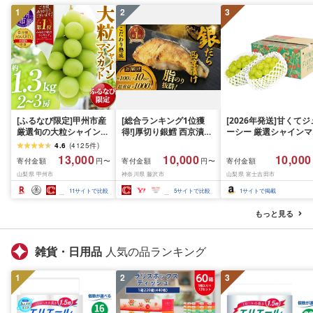
1
2
3
[ふるなび限定]甲州市産
[総合ランキング1位獲
[2026年発送]甘くてジ
厳選旬の大粒シャインマ
得!]厚切り銀鱈 西京漬け
ーシー 厳選シャインマ
スカット 約1.3kg 2〜3
訳あり 銀鱈 西京漬け 計
スカット1.2kg (2026
4.6
(
4125
件
)
房[2026年発送]
約 1,000g (約 100g × 10
月前半(1〜15日)から1
13,000
10,000
10,000
寄付金額
寄付金額
寄付金額
円〜
円〜
(MG)B12-472 FN-
切) 西京味噌 西京みそ 味
月下旬までの発送) フ
山梨県 甲州市
神奈川県 藤沢市
山梨県 富士吉田市
Limited-VO シャインマ
噌漬け みそ 味噌 鮮魚 魚
ーツ ぶどう 果物 山梨
スカット フルーツ
介 銀だら 銀ダラ ギンダ
産 2026 旬 大粒 高級 
11
サイトで比較
5
サイトで比較
1
サイトで掲載
ラ ぎんだら 鱈 タラ 魚
ドウ 葡萄 富士吉田市
西京焼き 西京漬 西京や
もっと見る
き 冷凍 厳選 鮮魚 漬け魚
漬魚 新鮮 小分け 人気返
礼品 おかず おつまみ お
雑貨・日用品
人気の品ランキング
酒のあて 家計応援
10000円 魚喜 神奈川 湘
1
2
南 藤沢
3