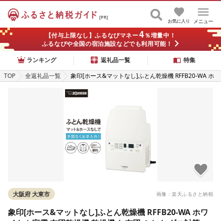
[PR]
お気に入り
メニュー
4
【付与上限なし】ふるなびマネー
％増量中！
ふるなびや全国の宿泊施設などでも利用可能！
ランキング
返礼品一覧
特集
TOP
全返礼品一覧
象印[ホース&マットなし]ふとん乾燥機 RFFB20-WA ホ
ワイト | 家電 布団乾燥機 乾燥機 お布団 ふとん ダニ対
策 電化製品 生活家電 便利家電 人気 おすすめ 送料無料
大阪府 大東市
画像：楽天ふるさと納税
象印[ホース&マットなし]ふとん乾燥機 RFFB20-WA ホワ