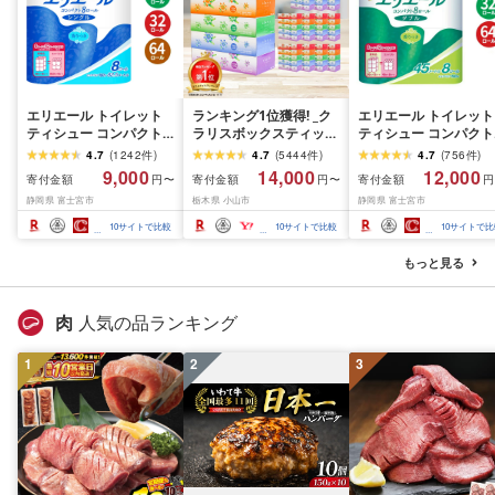
エリエール トイレット
ランキング1位獲得! _ク
エリエール トイレット
ティシュー コンパクト
ラリスボックスティッシ
ティシュー コンパクト
シングル [個数が選べ
ュ60箱(1箱220組(440
ダブル [選べるロール
4.7
(
1242
件
)
4.7
(
5444
件
)
4.7
(
756
件
)
る:16・32・64 ロール]
枚))(5個入り×12セット)_
数:32・64 ロール] 1.5
9,000
14,000
12,000
寄付金額
寄付金額
寄付金額
円〜
円〜
円
1.5倍巻 82.5m トイレッ
ティッシュ ティッシュ
巻 45m トイレットペ
静岡県 富士宮市
栃木県 小山市
静岡県 富士宮市
トペーパー シングル パ
ペーパー 日用品 常備品
パー ダブル パルプ10
ルプ100% 香りつき 日用
生活用品 まとめ買い [配
香りつき 日用品 消耗
10
サイトで比較
10
サイトで比較
10
サイトで比
品 消耗品 備蓄 ふるさと
送不可地域:離島・沖縄
備蓄 ふるさと納税 ふ
納税 ふるさと 送料無料
県]
さと 送料無料 静岡県 
もっと見る
静岡県 富士宮市
士宮市
肉
人気の品ランキング
1
2
3