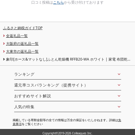
口コミ投稿は
こちら
から受け付けております
ふるさと納税ガイドTOP
全返礼品一覧
大阪府の返礼品一覧
大東市の返礼品一覧
象印[ホース&マットなし]ふとん乾燥機 RFFB20-WA ホワイト | 家電 布団乾燥
機 乾燥機 お布団 ふとん ダニ対策 電化製品 生活家電 便利家電 人気 おすすめ 送
料無料
ランキング
還元率コスパランキング（提携サイト）
おすすめサイト解説
人気の特集
掲載している寄附金額等の全ての情報は万全の保証をいたしかねます。詳細は
免
責事項
をご覧ください
Copyright©2019-2026 Colleagues Inc.