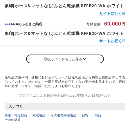
象印[ホース&マットなし]ふとん乾燥機 RFFB20-WA ホワイト
サイトに行く
60,000
ANAのふるさと納税
寄付金額
:
円
象印[ホース&マットなし]ふとん乾燥機 RFFB20-WA ホワイト
サイトに行く
取扱サイトをもっと見る
返礼品の量や同一価格におけるボリュームは返礼品名から抽出し自動計算して表
示しています。そのため、一部計算結果が正しくない場合がありますので、寄付
前に必ずご自身でご確認いただくようお願いします。
プログラムによる最終更新日時 2026年08月07日 05時00分
カテゴリ
家電・電化製品
家電製品
その他の家電製品
雑貨・日用品
その他雑貨