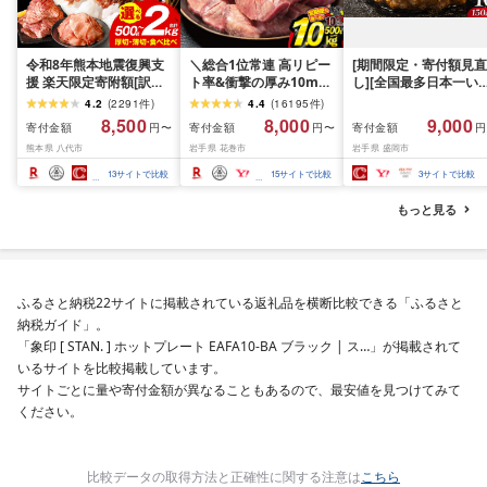
令和8年熊本地震復興支
＼総合1位常連 高リピー
[期間限定・寄付額見直
援 楽天限定寄附額[訳あ
ト率&衝撃の厚み10mm
し][全国最多日本一い
り]牛タン 500g〜2kg 肉
厚切り牛タン 塩味/ ≪ス
て牛入り]ハンバーグ
4.2
(
2291
件
)
4.4
(
16195
件
)
牛肉 訳あり 牛タン 冷凍
ピード発送!!10営業日以
1.5kg(150g×10個) い
8,500
8,000
9,000
寄付金額
寄付金額
寄付金額
円〜
円〜
円
小分け 厚切り 薄切り 食
内発送≫ 選べる内容量
て牛 × 岩中豚 ハンバー
熊本県 八代市
岩手県 花巻市
岩手県 盛岡市
べ比べ 500g 1kg 1.5kg
500g / 1kg 定期便 毎月
グ 合挽き 合い挽き 黒
2kg 牛 人気 ビーフ 牛た
届く 牛肉 肉 BBQ ふるさ
和牛 人気 冷凍 個包装 
13
サイトで比較
15
サイトで比較
3
サイトで比較
ん ふるさと納税 ランキ
と 人気 ランキング 岩手
分け 冷凍 牛肉 豚肉 和
ング スピード発送 送料
県 花巻市
ビーフ ポーク はんば
もっと見る
無料
ぐ 挽肉 お肉 ミンチ 肉
お弁当 hannba-gu ラ
キング 1位 1万円以下 
手県 盛岡市 東北 岩手 
岡 shikoku001k
ふるさと納税22サイトに掲載されている返礼品を横断比較できる「ふるさと
納税ガイド」。
「象印 [ STAN. ] ホットプレート EAFA10-BA ブラック | ス…」が掲載されて
いるサイトを比較掲載しています。
サイトごとに量や寄付金額が異なることもあるので、最安値を見つけてみて
ください。
比較データの取得方法と正確性に関する注意は
こちら