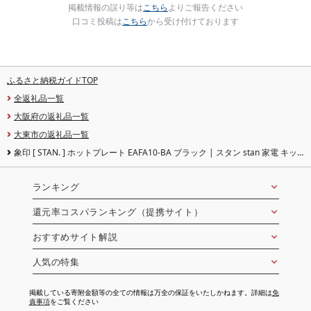
掲載情報の誤り等は
こちら
よりご報告ください
口コミ投稿は
こちら
から受け付けております
ふるさと納税ガイドTOP
全返礼品一覧
大阪府の返礼品一覧
大東市の返礼品一覧
象印 [ STAN. ] ホットプレート EAFA10-BA ブラック | スタン stan 家電 キッ
チン家電 調理家電 生活家電 電化製品 ホットプレート 卓上 深型 遠赤平面 プレ
ート チタンセラミックコート 丸洗い ロングコード
ランキング
還元率コスパランキング（提携サイト）
おすすめサイト解説
人気の特集
掲載している寄附金額等の全ての情報は万全の保証をいたしかねます。詳細は
免
責事項
をご覧ください