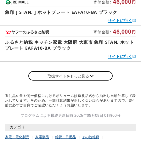
46,000
JRE MALL
寄付金額
:
円
象印 [ STAN. ] ホットプレート EAFA10-BA ブラック
サイトに行く
46,000
ヤフーのふるさと納税
寄付金額
:
円
ふるさと納税 キッチン家電 大阪府 大東市 象印 STAN. ホット
プレート EAFA10-BA ブラック
サイトに行く
取扱サイトをもっと見る
返礼品の量や同一価格におけるボリュームは返礼品名から抽出し自動計算して表
示しています。そのため、一部計算結果が正しくない場合がありますので、寄付
前に必ずご自身でご確認いただくようお願いします。
プログラムによる最終更新日時 2026年08月09日 01時00分
カテゴリ
家電・電化製品
家電製品
雑貨・日用品
その他雑貨