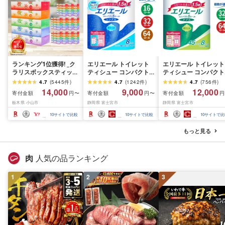
ランキング1位獲得! _ク
エリエール トイレット
エリエール トイレット
ラリスボックスティッシ
ティシュー コンパクト
ティシュー コンパクト
ュ60箱(1箱220組(440
シングル [個数が選べ
ダブル [選べるロール
4.7
(
5445
件
)
4.7
(
1242
件
)
4.7
(
756
件
)
枚))(5個入り×12セット)_
る:16・32・64 ロール]
数:32・64 ロール] 1.5
14,000
9,000
12,000
寄付金額
寄付金額
寄付金額
円〜
円〜
円
ティッシュ ティッシュ
1.5倍巻 82.5m トイレッ
巻 45m トイレットペ
栃木県 小山市
静岡県 富士宮市
静岡県 富士宮市
ペーパー 日用品 常備品
トペーパー シングル パ
パー ダブル パルプ10
生活用品 まとめ買い [配
ルプ100% 香りつき 日用
香りつき 日用品 消耗
10
サイトで比較
10
サイトで比較
10
サイトで比
送不可地域:離島・沖縄
品 消耗品 備蓄 ふるさと
備蓄 ふるさと納税 ふ
県]
納税 ふるさと 送料無料
さと 送料無料 静岡県 
もっと見る
静岡県 富士宮市
士宮市
肉
人気の品ランキング
1
2
3