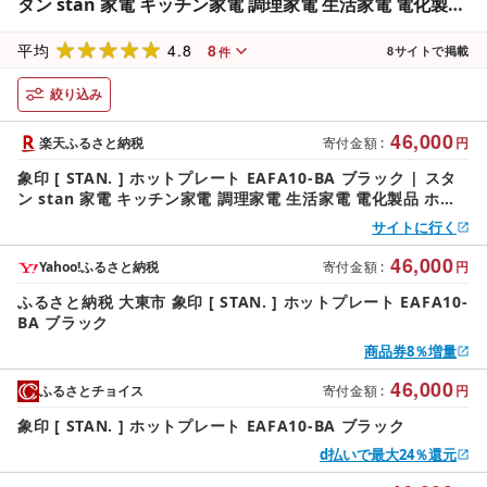
タン stan 家電 キッチン家電 調理家電 生活家電 電化製品
ホットプレート 卓上 深型 遠赤平面 プレート チタンセラ
4.8
8
ミックコート 丸洗い ロングコード
平均
8
サイトで掲載
件
絞り込み
46,000
楽天ふるさと納税
寄付金額
:
円
象印 [ STAN. ] ホットプレート EAFA10-BA ブラック | スタ
ン stan 家電 キッチン家電 調理家電 生活家電 電化製品 ホッ
トプレート 卓上 深型 遠赤平面 プレート チタンセラミックコ
サイトに行く
ート 丸洗い ロングコード
46,000
Yahoo!ふるさと納税
寄付金額
:
円
ふるさと納税 大東市 象印 [ STAN. ] ホットプレート EAFA10-
BA ブラック
商品券8％増量
46,000
ふるさとチョイス
寄付金額
:
円
象印 [ STAN. ] ホットプレート EAFA10-BA ブラック
d払いで最大24％還元