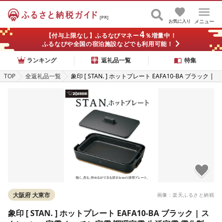
[PR]
お気に入り
メニュー
4
【付与上限なし】ふるなびマネー
％増量中！
ふるなびや全国の宿泊施設などでも利用可能！
ランキング
返礼品一覧
特集
TOP
全返礼品一覧
象印 [ STAN. ] ホットプレート EAFA10-BA ブラック |
スタン stan 家電 キッチン家電 調理家電 生活家電 電化
製品 ホットプレート 卓上 深型 遠赤平面 プレート チタ
ンセラミックコート 丸洗い ロングコード
大阪府 大東市
画像：楽天ふるさと納税
象印 [ STAN. ] ホットプレート EAFA10-BA ブラック | ス