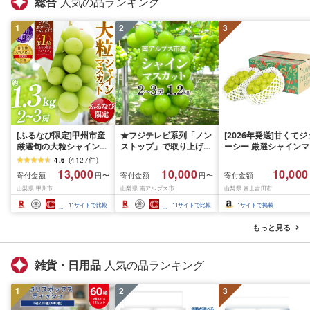
総合
人気の品ランキング
1
2
3
[ふるなび限定]甲州市産
★フジテレビ系列「ノン
[2026年発送]甘くてジ
厳選旬の大粒シャインマ
ストップ」で取り上げら
ーシー 厳選シャインマ
スカット 約1.3kg 2〜3
れました!★[2026年発送
スカット1.2kg (2026
4.6
(
4127
件
)
房[2026年発送]
先行予約]南アルプス市
月前半(1〜15日)から1
13,000
10,000
10,000
寄付金額
寄付金額
寄付金額
円〜
円〜
(MG)B12-472 FN-
産シャインマスカット
月下旬までの発送) フ
山梨県 甲州市
山梨県 南アルプス市
山梨県 富士吉田市
Limited-VO シャインマ
1.2kg以上(2〜3房)ふる
ーツ ぶどう 果物 山梨
スカット フルーツ
さと納税 おすすめ 山梨
産 2026 旬 大粒 高級 
11
サイトで比較
11
サイトで比較
1
サイトで掲載
県 南アルプス市 送料無
ドウ 葡萄 富士吉田市
料 AL
もっと見る
雑貨・日用品
人気の品ランキング
1
2
3