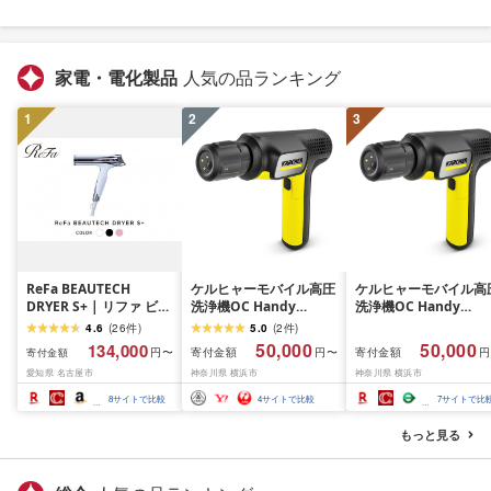
家電・電化製品
人気の品ランキング
1
2
3
ReFa BEAUTECH
ケルヒャーモバイル高圧
ケルヒャーモバイル高
DRYER S+ | リファ ビュ
洗浄機OC Handy
洗浄機OC Handy
ーテックドライヤー エ
Compact(ハンディエア)
Compact(ハンディエ
4.6
(
26
件
)
5.0
(
2
件
)
スプラスドライヤー ヘ
神奈川県 横浜市 生活
50,000
50,000
134,000
寄付金額
寄付金額
円〜
円〜
円
寄付金額
アケア 1年保証 おしゃれ
電 日用品 人気 おすす
愛知県 名古屋市
神奈川県 横浜市
神奈川県 横浜市
人気 日用品 美容家電 美
送料無料 掃除 便利 コ
容師 人気 おすすめ ギフ
パクト 高圧洗浄機 ポ
8
サイトで比較
4
サイトで比較
7
サイトで比
ト 軽量 コンパクト 痛ま
タブル清掃 泡洗浄 家
ない 折り畳み 大風量 愛
ラク ベランダ掃除
もっと見る
知県 名古屋市