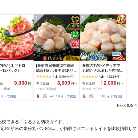
4
5
P!で紹介]ネギトロ
[最短当日発送]2年連続
多数のTVやメディアで
g×15パック)
総合1位 ホタテ 訳あり (
も紹介されました!年間
ふるさと納税 ほたて ふ
総合ランキング4年連続1
4.8
(
35044
件
)
4.8
(
16228
件
)
るさと納税 訳あり 帆立
位!北海道オホーツク海
9,000
8,000
12,000
額
寄付金額
寄付金額
円
円〜
円〜
ふるさと わけあり ホタ
産ホタテ玉冷 | ホタテ
 吉田町
北海道 別海町
北海道 紋別市
テ貝柱 貝 人気 不揃い 刺
ほたて hotate 帆立 貝柱
身 規格外 魚介 ランキン
刺身 冷凍 貝 訳あり わけ
サイトで掲載
6
サイトで比較
18
サイトで比較
グ 海鮮 冷凍 発送時期が
あり ワケアリ 大粒 サイ
選べる 北海道 別海町 )
ズ不揃い バラエティ 選
もっと見る
(クラウドファンディン
べる 定期便 特大 ジ
グ対象)
比較できる「ふるさと納税ガイド」。
対応!金芽米の米粉丸パン8個…」が掲載されているサイトを比較掲載して