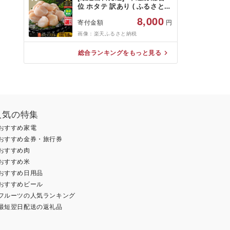
地域:離島・沖縄県]
位 ホタテ 訳あり ( ふるさと納
税 ほたて ふるさと納税 訳あ
8,000
寄付金額
円
り 帆立 ふるさと わけあり ホ
タテ貝柱 貝 人気 不揃い 刺身
画像：楽天ふるさと納税
規格外 魚介 ランキング 海鮮
冷凍 発送時期が選べる 北海道
総合ランキングをもっと見る
別海町 )(クラウドファンディ
ング対象)
人気の特集
おすすめ家電
おすすめ金券・旅行券
おすすめ肉
おすすめ米
おすすめ日用品
おすすめビール
フルーツの人気ランキング
最短翌日配送の返礼品