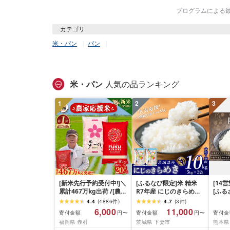
プログラムによる最終
カテゴリ
米・パン
パン
米・パン
人気の品ランキング
1
2
3
[新米先行予約受付中!]＼
[ふるなび限定]米 精米
[14
累計467万kg出荷 /[農家
R7年産 にじのきらめき
[ふ
応援米]訳あり 令和7年産
10kg 10月 FN-Limited-
寄附額
4.4
(
4886
件
)
4.7
(
3
件
)
令和8年産ふくきらり 夢
PR
だわら
6,000
11,000
寄付金額
寄付金額
寄付金
円〜
円〜
つくし 5kg 10kg 15kg
リジナ
福岡県 赤村
茨城県 下妻市
熊本県
20kg [選べる品種・内容
10kg