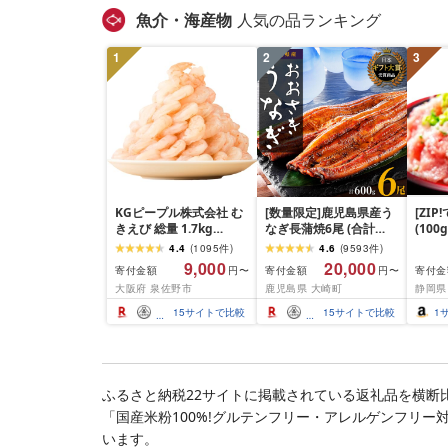
魚介・海産物
人気の品ランキング
1
2
3
KGピープル株式会社 む
[数量限定]鹿児島県産う
[ZI
きえび 総量 1.7kg
なぎ長蒲焼6尾 (合計
(100
(850g×2P) 特大 5Lサイ
600g以上)
4.4
(
1095
件
)
4.6
(
9593
件
)
ズ バナメイエビ バラ凍
9,000
20,000
寄付金額
寄付金額
寄付金
円〜
円〜
結 下処理不要 サイズ不
大阪府 泉佐野市
鹿児島県 大崎町
静岡県
揃い 訳あり
15
サイトで比較
15
サイトで比較
1
ふるさと納税22サイトに掲載されている返礼品を横断
「国産米粉100%!グルテンフリー・アレルゲンフリー
います。