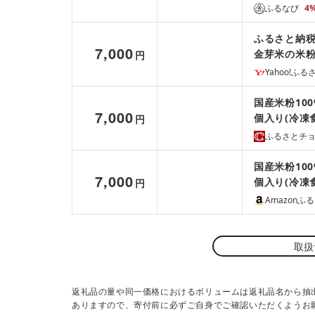
ふるなび
4
ふるさと納税
7,000
金芽米の米粉
円
Yahoo!ふ
国産米粉10
7,000
個入り(冷凍
円
ふるさとチ
国産米粉10
7,000
個入り(冷凍
円
Amazonふ
取扱
返礼品の量や同一価格におけるボリュームは返礼品名から抽
ありますので、寄付前に必ずご自身でご確認いただくようお