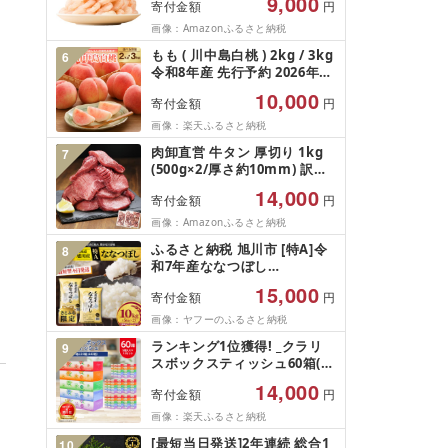
9,000
寄付金額
円
凍結 下処理不要 サイズ不揃い
訳あり
画像：Amazonふるさと納税
もも ( 川中島白桃 ) 2kg / 3kg
6
令和8年産 先行予約 2026年
山形県産 桃 白桃 果物 フルー
10,000
寄付金額
円
ツ 秀品 のし 贈答 ギフト おす
そ分け 期間限定 冷蔵便 送料
画像：楽天ふるさと納税
無料 産地直送 お取り寄せ [ 山
肉卸直営 牛タン 厚切り 1kg
7
形県 天童市 ]
(500g×2/厚さ約10mm) 訳あ
り 訳有り肉 牛肉 焼肉 冷凍 ス
14,000
寄付金額
円
ライス 業務用 バーベキュー
BBQ おつまみ ギフト お祝い
画像：Amazonふるさと納税
お中元 夏ギフト
ふるさと納税 旭川市 [特A]令
8
和7年産ななつぼし
10kg(5kg×2)北海道旭川産 米
15,000
寄付金額
円
お米[さとふる限定]_05957
画像：ヤフーのふるさと納税
ランキング1位獲得! _クラリ
9
スボックスティッシュ60箱(1
箱220組(440枚))(5個入り×12
14,000
寄付金額
円
セット)_ ティッシュ ティッシ
ュペーパー 日用品 常備品 生
画像：楽天ふるさと納税
活用品 まとめ買い [配送不可
[最短当日発送]2年連続 総合1
10