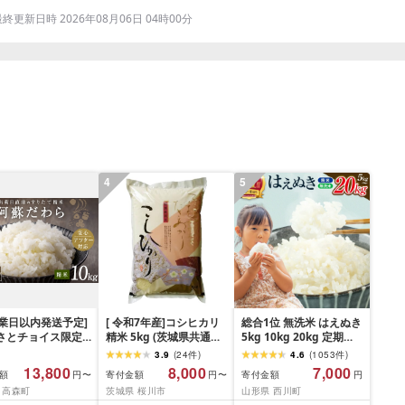
更新日時 2026年08月06日 04時00分
4
5
営業日以内発送予定]
[ 令和7年産]コシヒカリ
総合1位 無洗米 はえぬき
るさとチョイス限定
精米 5kg (茨城県共通返
5kg 10kg 20kg 定期便
] [令和7年産] 阿蘇
礼品 かすみがうら市) 米
も選べる レビュー高評
3.9
(
24
件
)
4.6
(
1053
件
)
 熊本県 高森町 オ
ごはん もっちり 甘い コ
価 山形県産 令和7年産
13,800
8,000
7,000
額
寄付金額
寄付金額
円〜
円〜
円
ル米 計
メ お米 白米
選べる内容量 発送時期
 高森町
茨城県 桜川市
山形県 西川町
(5kg×2袋)精米 お
定期便 3ヶ月 6ヶ月 3回