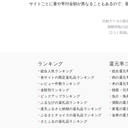
サイトごとに量や寄付金額が異なることもあるので、
比較データの取
掲載情報の誤
口コミ投稿
ランキング
還元率
総合人気ランキング
総合還元
各サイトの限定返礼品ランキング
肉の還元
レビュー件数ランキング
米の還元
金額別ランキング
雑貨・日
ピックアップランキング
魚介・海
ふるなびの返礼品ランキング
酒類の還
楽天ふるさと納税の返礼品ランキング
家電の還
ふるさとチョイスの返礼品ランキング
金券の還
さとふるの返礼品ランキング