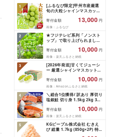
[ふるなび限定]甲州市産厳選
1
旬の大粒シャインマスカット
約1.3kg 2〜3房[2026年発送]
13,000
寄付金額
円
(MG)B12-472 FN-Limited-
VO シャインマスカット フル
画像：ふるなび
ーツ
★フジテレビ系列「ノンスト
2
ップ」で取り上げられました!
★[2026年発送先行予約]南ア
10,000
寄付金額
円
ルプス市産シャインマスカッ
ト1.2kg以上(2〜3房)ふるさと
画像：楽天ふるさと納税
納税 おすすめ 山梨県 南アル
[2026年発送]甘くてジューシ
3
プス市 送料無料 AL
ー 厳選シャインマスカット
1.2kg (2026年9月前半(1〜15
10,000
寄付金額
円
日)から10月下旬までの発送)
フルーツ ぶどう 果物 山梨県
画像：Amazonふるさと納税
産 2026 旬 大粒 高級 ブドウ
＼総合1位獲得/ 訳あり 厚切り
4
葡萄 富士吉田市
塩銀鮭 切り身 1.5kg 2kg 3kg
定期便 [選べる内容量] 人気 鮭
10,000
寄付金額
円
さけ しゃけ サーモン 魚 魚介
類 魚介 魚貝 水産 海鮮 海産物
画像：楽天ふるさと納税
冷凍 厚切 肉 厚 塩鮭 銀鮭 ふ
KGピープル株式会社 むきえ
5
るさと 送料無料 切身 規格外
び 総量 1.7kg (850g×2P) 特大
千葉県 銚子市 銚子東洋
5Lサイズ バナメイエビ バラ