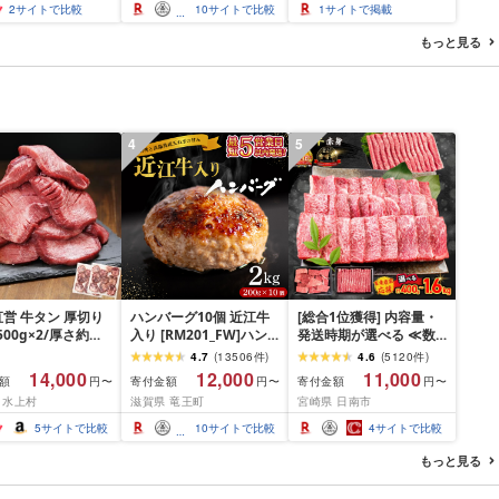
5kg×2 10kg
6回 3か月 6か月 ランキ
2
サイトで比較
10
サイトで比較
1
サイトで掲載
ング1位 精米 お米 米 お
こめ ごはん ご飯 ライス
もっと見る
白米 国産 ブランド米 弁
当 FYN1-131var
4
5
営 牛タン 厚切り
ハンバーグ10個 近江牛
[総合1位獲得] 内容量・
(500g×2/厚さ約
入り [RM201_FW]ハン
発送時期が選べる ≪数
m) 訳あり 訳有り肉
バーグ
量限定≫ 宮崎牛 赤身 ス
4.7
(
13506
件
)
4.6
(
5120
件
)
焼肉 冷凍 スライス
ライス 焼肉 国産 肉 牛肉
14,000
12,000
11,000
額
寄付金額
寄付金額
円〜
円〜
円〜
用 バーベキュー
薄切り 黒毛和牛 A4 A5
 水上村
滋賀県 竜王町
宮崎県 日南市
 おつまみ ギフト お
人気 小分け 焼き肉 すき
お中元 夏ギフト
焼き しゃぶしゃぶ 牛丼
5
サイトで比較
10
サイトで比較
4
サイトで比較
BBQ ギフト 贈り物 おす
すめ 畜産農家応援 ミヤ
もっと見る
チク 冷凍 宮崎県 日南市
送料無料