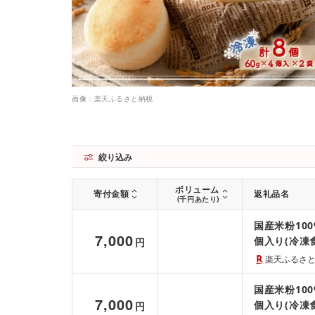
画像：楽天ふるさと納税
絞り込み
ボリューム
寄付金額
返礼品名
(千円あたり)
国産米粉10
7,000
個入り(冷凍食
円
楽天ふるさ
国産米粉10
7,000
個入り(冷凍食
円