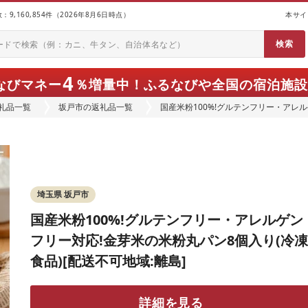
9,160,854件（2026年8月6日時点）
本サイ
4
なびマネー
％増量中！
ふるなびや全国の宿泊施設
礼品一覧
坂戸市の返礼品一覧
国産米粉100%!グルテンフリー・アレ
品)[配送不可地域:離島]
埼玉県 坂戸市
国産米粉100%!グルテンフリー・アレルゲン
フリー対応!金芽米の米粉丸パン8個入り(冷凍
食品)[配送不可地域:離島]
詳細を見る