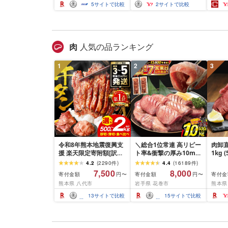
量・出荷時期]複数原料
米 米 
5
サイトで比較
2
サイトで比較
米 白米 精米 国産 限定
ごはん ご飯 白飯 米 お米
ふるさと 人気 ランキン
グ
肉
人気の品ランキング
1
2
3
令和8年熊本地震復興支
＼総合1位常連 高リピー
肉卸直
援 楽天限定寄附額[訳あ
ト率&衝撃の厚み10mm
1kg 
り]牛タン 500g〜2kg 肉
厚切り牛タン 塩味/ ≪ス
10m
4.2
(
2290
件
)
4.4
(
16189
件
)
牛肉 訳あり 牛タン 冷凍
ピード発送!!10営業日以
牛肉 
7,500
8,000
寄付金額
寄付金額
寄付金
円〜
円〜
小分け 厚切り 薄切り 食
内発送≫ 選べる内容量
業務
熊本県 八代市
岩手県 花巻市
熊本県
べ比べ 500g 1kg 1.5kg
500g / 1kg 定期便 毎月
BBQ
2kg 牛 人気 ビーフ 牛た
届く 牛肉 肉 BBQ ふるさ
祝い 
13
サイトで比較
15
サイトで比較
ん ふるさと納税 ランキ
と 人気 ランキング 岩手
ング スピード発送 送料
県 花巻市
無料