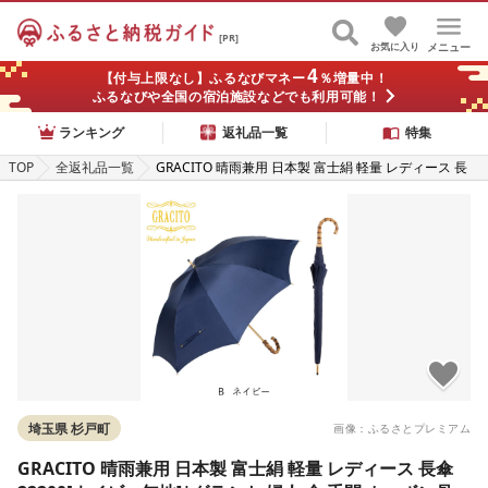
[PR]
お気に入り
メニュー
4
【付与上限なし】ふるなびマネー
％増量中！
ふるなびや全国の宿泊施設などでも利用可能！
ランキング
返礼品一覧
特集
TOP
全返礼品一覧
GRACITO 晴雨兼用 日本製 富士絹 軽量 レディース 長
傘 22200[ネイビー無地]|グラシト 婦人 傘 手開 カーボ
ン骨 UVカット加工 日傘 雨傘 [0738]
埼玉県 杉戸町
画像：ふるさとプレミアム
GRACITO 晴雨兼用 日本製 富士絹 軽量 レディース 長傘