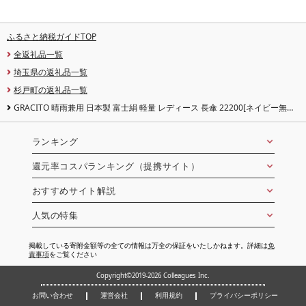
ふるさと納税ガイドTOP
全返礼品一覧
埼玉県の返礼品一覧
杉戸町の返礼品一覧
GRACITO 晴雨兼用 日本製 富士絹 軽量 レディース 長傘 22200[ネイビー無
地]|グラシト 婦人 傘 手開 カーボン骨 UVカット加工 日傘 雨傘 [0738]
ランキング
還元率コスパランキング（提携サイト）
おすすめサイト解説
人気の特集
掲載している寄附金額等の全ての情報は万全の保証をいたしかねます。詳細は
免
責事項
をご覧ください
Copyright©2019-2026 Colleagues Inc.
お問い合わせ
運営会社
利用規約
プライバシーポリシー