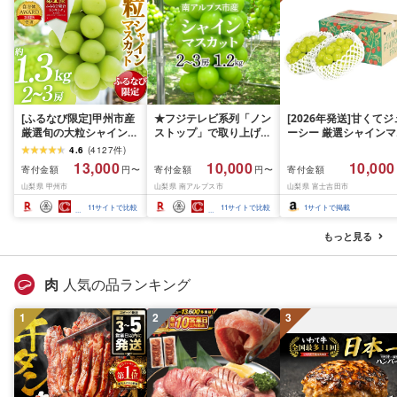
[ふるなび限定]甲州市産
★フジテレビ系列「ノン
[2026年発送]甘くてジ
厳選旬の大粒シャインマ
ストップ」で取り上げら
ーシー 厳選シャインマ
スカット 約1.3kg 2〜3
れました!★[2026年発送
スカット1.2kg (2026
4.6
(
4127
件
)
房[2026年発送]
先行予約]南アルプス市
月前半(1〜15日)から1
13,000
10,000
10,000
寄付金額
寄付金額
寄付金額
円〜
円〜
(MG)B12-472 FN-
産シャインマスカット
月下旬までの発送) フ
山梨県 甲州市
山梨県 南アルプス市
山梨県 富士吉田市
Limited-VO シャインマ
1.2kg以上(2〜3房)ふる
ーツ ぶどう 果物 山梨
スカット フルーツ
さと納税 おすすめ 山梨
産 2026 旬 大粒 高級 
11
サイトで比較
11
サイトで比較
1
サイトで掲載
県 南アルプス市 送料無
ドウ 葡萄 富士吉田市
料 AL
もっと見る
肉
人気の品ランキング
1
2
3