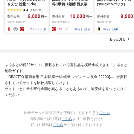
きえび 総量 1.7kg
得!]厚切り銀鱈 西京漬け
(100g×15パック)
(850g×2P) 特大 5Lサイ
訳あり 銀鱈 西京漬け 計
4.4
(
1102
件
)
ズ バナメイエビ バラ凍
約 1,000g (約 100g × 10
9,000
10,000
9,000
寄付金額
寄付金額
寄付金額
円〜
円〜
結 下処理不要 サイズ不
切) 西京味噌 西京みそ 味
大阪府 泉佐野市
神奈川県 藤沢市
静岡県 吉田町
揃い 訳あり
噌漬け みそ 味噌 鮮魚 魚
介 銀だら 銀ダラ ギンダ
15
サイトで比較
5
サイトで比較
1
サイトで掲載
ラ ぎんだら 鱈 タラ 魚
西京焼き 西京漬 西京や
もっと見る
き 冷凍 厳選 鮮魚 漬け魚
漬魚 新鮮 小分け 人気返
礼品 おかず おつまみ お
酒のあて 家計応援
10000円 魚喜 神奈川 湘
ふるさと納税22サイトに掲載されている返礼品を横断比較できる「ふるさと
南 藤沢
納税ガイド」。
「GRACITO 晴雨兼用 日本製 富士絹 軽量 レディース 長傘 22200[…」が掲載
されているサイトを比較掲載しています。
サイトごとに量や寄付金額が異なることもあるので、最安値を見つけてみて
ください。
比較データの取得方法と正確性に関する注意は
こちら
掲載情報の誤り等は
こちら
よりご報告ください
口コミ投稿は
こちら
から受け付けております