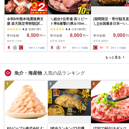
令和8年熊本地震復興支
＼総合1位常連 高リピー
[期間限定・寄付額見直
援 楽天限定寄附額[訳あ
ト率&衝撃の厚み10mm
し][全国最多日本一い
り]牛タン 500g〜2kg 肉
厚切り牛タン 塩味/ ≪ス
て牛入り]ハンバーグ
4.2
(
2291
件
)
4.4
(
16195
件
)
牛肉 訳あり 牛タン 冷凍
ピード発送!!10営業日以
1.5kg(150g×10個) い
8,500
8,000
9,000
寄付金額
寄付金額
寄付金額
円〜
円〜
円
小分け 厚切り 薄切り 食
内発送≫ 選べる内容量
て牛 × 岩中豚 ハンバー
熊本県 八代市
岩手県 花巻市
岩手県 盛岡市
べ比べ 500g 1kg 1.5kg
500g / 1kg 定期便 毎月
グ 合挽き 合い挽き 黒
2kg 牛 人気 ビーフ 牛た
届く 牛肉 肉 BBQ ふるさ
和牛 人気 冷凍 個包装 
13
サイトで比較
15
サイトで比較
3
サイトで比較
ん ふるさと納税 ランキ
と 人気 ランキング 岩手
分け 冷凍 牛肉 豚肉 和
ング スピード発送 送料
県 花巻市
ビーフ ポーク はんば
もっと見る
無料
ぐ 挽肉 お肉 ミンチ 肉
お弁当 hannba-gu ラ
キング 1位 1万円以下 
魚介・海産物
人気の品ランキング
手県 盛岡市 東北 岩手 
岡 shikoku001k
1
2
3
KGピープル株式会社 む
[総合ランキング1位獲
[ZIP!で紹介]ネギトロ