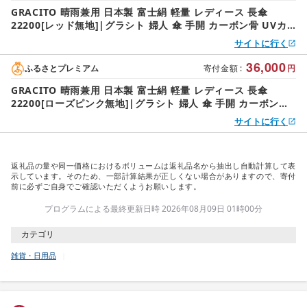
GRACITO 晴雨兼用 日本製 富士絹 軽量 レディース 長傘
22200[レッド無地]|グラシト 婦人 傘 手開 カーボン骨 UVカ
ット加工 日傘 雨傘 [0742]
サイトに行く
36,000
ふるさとプレミアム
寄付金額
:
円
GRACITO 晴雨兼用 日本製 富士絹 軽量 レディース 長傘
22200[ローズピンク無地]|グラシト 婦人 傘 手開 カーボン骨
UVカット加工 日傘 雨傘 [0745]
サイトに行く
返礼品の量や同一価格におけるボリュームは返礼品名から抽出し自動計算して表
示しています。そのため、一部計算結果が正しくない場合がありますので、寄付
前に必ずご自身でご確認いただくようお願いします。
プログラムによる最終更新日時 2026年08月09日 01時00分
カテゴリ
雑貨・日用品