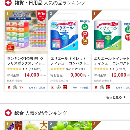
雑貨・日用品
人気の品ランキング
1
2
3
ランキング1位獲得! _ク
エリエール トイレット
エリエール トイレット
ラリスボックスティッシ
ティシュー コンパクト
ティシュー コンパクト
ュ60箱(1箱220組(440
シングル [個数が選べ
ダブル [選べるロール
4.7
(
5445
件
)
4.7
(
1242
件
)
4.7
(
756
件
)
枚))(5個入り×12セット)_
る:16・32・64 ロール]
数:32・64 ロール] 1.5
14,000
9,000
12,000
寄付金額
寄付金額
寄付金額
円〜
円〜
円
ティッシュ ティッシュ
1.5倍巻 82.5m トイレッ
巻 45m トイレットペ
栃木県 小山市
静岡県 富士宮市
静岡県 富士宮市
ペーパー 日用品 常備品
トペーパー シングル パ
パー ダブル パルプ10
生活用品 まとめ買い [配
ルプ100% 香りつき 日用
香りつき 日用品 消耗
10
サイトで比較
10
サイトで比較
10
サイトで比
送不可地域:離島・沖縄
品 消耗品 備蓄 ふるさと
備蓄 ふるさと納税 ふ
県]
納税 ふるさと 送料無料
さと 送料無料 静岡県 
もっと見る
静岡県 富士宮市
士宮市
総合
人気の品ランキング
1
2
3