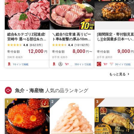
総合&カテゴリ2冠達成!
＼総合1位常連 高リピー
[期間限定・寄付額見直
宮崎牛 選べる部位&カッ
ト率&衝撃の厚み10mm
し][全国最多日本一い
ト (赤身&霜降り)or(赤身
厚切り牛タン 塩味/ ≪ス
て牛入り]ハンバーグ
4.6
(
6623
件
)
4.4
(
16192
件
)
のみ) 500g 1kg 2kg[発
ピード発送!!10営業日以
1.5kg(150g×10個) い
12,000
8,000
9,000
寄付金額
寄付金額
寄付金額
円
円〜
円
送時期が選べる] 牛肉 焼
内発送≫ 選べる内容量
て牛 × 岩中豚 ハンバー
宮崎県 都城市
岩手県 花巻市
岩手県 盛岡市
肉 すき焼き しゃぶしゃ
500g / 1kg 定期便 毎月
グ 合挽き 合い挽き 黒
ぶ ステーキ ギフト お中
届く 牛肉 肉 BBQ ふるさ
和牛 人気 冷凍 個包装 
1
サイトで掲載
15
サイトで比較
3
サイトで比較
元 夏ギフト 送料無料
と 人気 ランキング 岩手
分け 冷凍 牛肉 豚肉 和
SKU-N203 [宮崎県都城
県 花巻市
ビーフ ポーク はんば
もっと見る
市]
ぐ 挽肉 お肉 ミンチ 肉
お弁当 hannba-gu ラ
キング 1位 1万円以下 
魚介・海産物
人気の品ランキング
手県 盛岡市 東北 岩手 
岡 shikoku001k
1
2
3