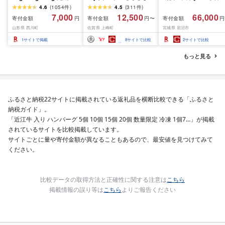
も選べる レビュー高評
佐賀県産(精米)10kg
おこめ 精米 ライス ご
4.6
(
1054
件
)
4.5
(
311
件
)
価 山形県産 令和7年産
ん つきあかり つや姫 
7,000
12,500
66,000
寄付金額
寄付金額
寄付金額
円
円〜
円
選べる内容量 発送時期
じのきらめき だて正夢
山形県 西川町
佐賀県 上峰町
宮城県 岩沼市
定期便 3ヶ月 6ヶ月 3回
ひとめぼれ ササニシキ
6回 3か月 6か月 ランキ
セット 銘柄米 味比べ 
1
サイトで掲載
8
サイトで比較
2
サイトで比較
ング1位 精米 お米 米 お
リエーション お楽しみ
こめ ごはん ご飯 ライス
食味 毎日の食卓 毎月
もっと見る
白米 国産 ブランド米 弁
わる 色々試せる 志賀
当 FYN1-131var
米 岩沼産米
ふるさと納税22サイトに掲載されている返礼品を横断比較できる「ふるさと
納税ガイド」。
「近江牛 入り ハンバーグ 5個 10個 15個 20個 数量限定 冷凍 1個7…」が掲載
されているサイトを比較掲載しています。
サイトごとに量や寄付金額が異なることもあるので、最安値を見つけてみて
ください。
比較データの取得方法と正確性に関する注意は
こちら
掲載情報の誤り等は
こちら
よりご報告ください