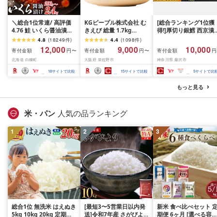
＼総合1位常連/ 高評価
KGピープル株式会社 む
[総合ランキング1位獲
4.76 鮭 いくら醤油漬け
きえび 総量 1.7kg
得!]厚切り銀鱈 西京漬
ふるさと納税 いくら
(850g×2P) 特大 5Lサイ
訳あり 銀鱈 西京漬け 
4.8
(
18249
件
)
4.4
(
1098
件
)
200g / 400g / 800g /
ズ バナメイエビ バラ凍
約 1,000g (約 100g × 
12,000
9,000
10,000
寄付金額
寄付金額
寄付金額
円〜
円〜
円
1.6kg / 2.4kg 200g パッ
結 下処理不要 サイズ不
切) 西京味噌 西京みそ 
北海道 白糠町
大阪府 泉佐野市
神奈川県 藤沢市
ク[選べる容量] 醤油漬け
揃い 訳あり
噌漬け みそ 味噌 鮮魚 
海鮮 イクラ 小分け ふる
介 銀だら 銀ダラ ギン
18
サイトで比較
15
サイトで比較
5
サイトで比
さと ランキング 人気 ギ
ラ ぎんだら 鱈 タラ 魚
フト 高評価 ふるさと納
西京焼き 西京漬 西京
もっと見る
税 北海道 白糠町
き 冷凍 厳選 鮮魚 漬け
漬魚 新鮮 小分け 人気
礼品 おかず おつまみ 
米・パン
人気の品ランキング
酒のあて 家計応援
10000円 魚喜 神奈川 
1
2
3
南 藤沢
総合1位 無洗米 はえぬき
[最短3〜5営業日以内発
新米 食べ比べセット 
5kg 10kg 20kg 定期便
送]令和7年産 さがびより
期便 6ヶ月 [選べる容量