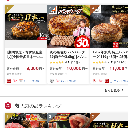
1
2
3
[期間限定・寄付額見直
肉の泉佐野 ハンバーグ
1957年創業 特上ハン
し][全国最多日本一いわ
30個(合計3.6kg)|ハンバ
ーグ 140g×6個〜25個
て牛入り]ハンバーグ
ーグ 訳あり 黒毛和牛×な
「個数・お届け月を選
4.5
(
22
件
)
4.7
(
1018
件
)
1.5kg(150g×10個) いわ
にわポーク
る!」「唐津バーグ」商
9,000
10,000
11,000
寄付金額
寄付金額
寄付金額
円〜
円〜
円
て牛 × 岩中豚 ハンバー
標登録済!! 冷凍真空パ
岩手県 盛岡市
大阪府 泉佐野市
佐賀県 唐津市
グ 合挽き 合い挽き 黒毛
ク ハンバーグ 惣菜 冷
和牛 人気 冷凍 個包装 小
ギフト 国産 個包装 焼
3
サイトで比較
2
サイトで比較
11
サイトで比
分け 冷凍 牛肉 豚肉 和牛
だけ 牛 豚 合挽き「20
ビーフ ポーク はんばー
年 令和8年」
もっと見る
ぐ 挽肉 お肉 ミンチ 肉
お弁当 hannba-gu ラン
キング 1位 1万円以下 岩
肉
人気の品ランキング
手県 盛岡市 東北 岩手 盛
岡 shikoku001k
1
2
3