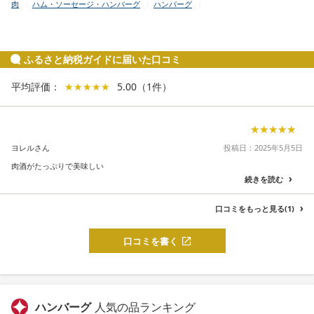
肉
ハム・ソーセージ・ハンバーグ
ハンバーグ
ふるさと納税ガイドに届いた口コミ
平均評価：
★★★★★
★★★★★
5.00
（
1
件
）
★★★★★
★★★★★
ヨレルさん
投稿日：2025年5月5日
肉酒がたっぷりで美味しい
続きを読む
口コミをもっと見る(1)
口コミを書く
ハンバーグ
人気の品ランキング