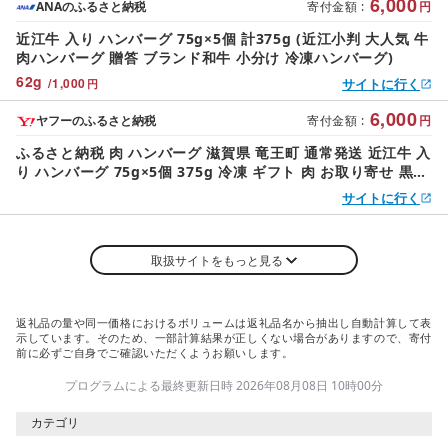
6,000
ANAのふるさと納税
寄付金額
:
円
近江牛 入り ハンバーグ 75g×5個 計375g (近江小判 大人気 牛
肉ハンバーグ 贈答 ブランド和牛 小分け 冷凍ハンバーグ)
62
g
/
1,000
サイトに行く
円
6,000
ヤフーのふるさと納税
寄付金額
:
円
ふるさと納税 肉 ハンバーグ 滋賀県 竜王町 通常発送 近江牛 入
り ハンバーグ 75g×5個 375g 冷凍 ギフト 肉 お取り寄せ 黒毛
和牛 贈答用 ごはんのお供 三大…
サイトに行く
取扱サイトをもっと見る
返礼品の量や同一価格におけるボリュームは返礼品名から抽出し自動計算して表
示しています。そのため、一部計算結果が正しくない場合がありますので、寄付
前に必ずご自身でご確認いただくようお願いします。
プログラムによる最終更新日時 2026年08月08日 10時00分
カテゴリ