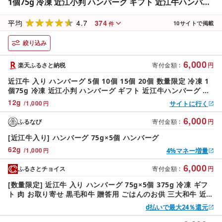
1個75g 冷凍 近江小判 ハンバーグ ギフト 近江牛ハンバー
グ 牛肉 和牛 黒毛和牛 贈答 ブランド 贈り物 大人気 ジュー
4.7
374
シー はんばーぐ 好評 神戸牛 松阪牛 に並ぶ 日本三大和牛
平均
10
サイトで掲載
件
滋賀県 竜王町 岡喜
絞り込み
6,000
楽天ふるさと納税
寄付金額
:
円
近江牛 入り ハンバーグ 5個 10個 15個 20個 数量限定 冷凍 1
個75g 冷凍 近江小判 ハンバーグ ギフト 近江牛ハンバーグ 牛
肉 和牛 黒毛和牛 贈答 ブランド 贈り物 大人気 ジューシー は
12
g
/
1,000
サイトに行く
円
んばーぐ 好評 神戸牛 松阪牛 に並ぶ 日本三大和牛 滋賀県 竜王
町 岡喜
6,000
ふるなび
寄付金額
:
円
[近江牛入り] ハンバーグ 75g×5個 ハンバーグ
62
g
/
1,000
4%マネー増量
円
6,000
ふるさとチョイス
寄付金額
:
円
[数量限定] 近江牛 入り ハンバーグ 75g×5個 375g 冷凍 ギフ
ト 肉 お取り寄せ 黒毛和牛 贈答用 ごはんのお供 三大和牛 近江
小判 惣菜 ブランド おかず 贈り物 自宅用 滋賀県 竜王町 岡喜
d払いで最大24％還元
ふるさと納税 神戸牛 松阪牛 に並ぶ 日本三大和牛