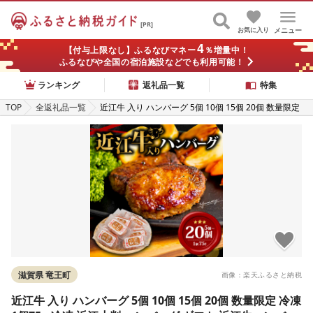
[PR]
お気に入り
メニュー
4
【付与上限なし】ふるなびマネー
％増量中！
ふるなびや全国の宿泊施設などでも利用可能！
ランキング
返礼品一覧
特集
TOP
全返礼品一覧
近江牛 入り ハンバーグ 5個 10個 15個 20個 数量限定
冷凍 1個75g 冷凍 近江小判 ハンバーグ ギフト 近江牛
ハンバーグ 牛肉 和牛 黒毛和牛 贈答 ブランド 贈り物 大
人気 ジューシー はんばーぐ 好評 神戸牛 松阪牛 に並ぶ
日本三大和牛 滋賀県 竜王町 岡喜
滋賀県 竜王町
画像：楽天ふるさと納税
近江牛 入り ハンバーグ 5個 10個 15個 20個 数量限定 冷凍