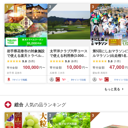
1
2
3
岩手県花巻市の対象施設
太平洋クラブ六甲コース
第5回にしおマラソン(
で使える楽天トラベルク
で使える利用券(3.000円
ルマラソン)出走権1名
ーポン 30,000円分 寄付
分)
(駐車券なし)・
5.0
(
5
件
)
5.0
(
6
件
)
5.0
(
1
件
)
額 100,000円 旅行 チケ
nmarathon5
10,000
47,000
100,000
寄付金額
寄付金額
円〜
円〜
円
寄付金額
ット 観光地応援 岩手県
岩手県 花巻市
兵庫県 三木市
愛知県 西尾市
温泉 観光 ホテル 旅館 ク
ーポン 予約 宿泊 コロナ
1
サイトで掲載
8
サイトで比較
11
サイトで比
支援 宿泊券 アウトドア
※花巻市内の対象宿泊施
もっと見る
設のみ利用可能
総合
人気の品ランキング
1
2
3