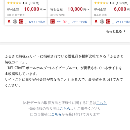
×400枚(200組) 日用品
(R7.09.13放送)[刀匠 関
4.5
(
586
件
)
4.5
(
1859
件
)
必需品 常備品 まとめ買
孫六の伝統から生まれ
10,000
10,000
6,000
寄付金額
寄付金額
寄付金額
円〜
円〜
円
い 備蓄 防災
ツメキリ][選べる本数 
大阪府 泉佐野市
埼玉県 吉見町
岐阜県 関市
本〜5本セット] 貝印 
孫六 爪切り type102 
12
サイトで比較
7
サイトで比較
9
サイトで比
テンレス 高級つめきり
ストッパーケース U字
もっと見る
取り外し可能 2WAY や
すり ギフト
ふるさと納税22サイトに掲載されている返礼品を横断比較できる「ふるさと
納税ガイド」。
「KEI-CRAFT ボールホルダー(ネイビーブルー)」が掲載されているサイトを
比較掲載しています。
サイトごとに量や寄付金額が異なることもあるので、最安値を見つけてみて
ください。
比較データの取得方法と正確性に関する注意は
こちら
掲載情報の誤り等は
こちら
よりご報告ください
口コミ投稿は
こちら
から受け付けております