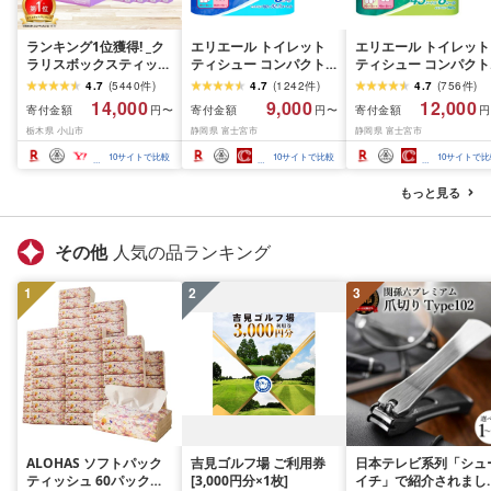
ランキング1位獲得! _ク
エリエール トイレット
エリエール トイレット
ラリスボックスティッシ
ティシュー コンパクト
ティシュー コンパクト
ュ60箱(1箱220組(440
シングル [個数が選べ
ダブル [選べるロール
4.7
(
5440
件
)
4.7
(
1242
件
)
4.7
(
756
件
)
枚))(5個入り×12セット)_
る:16・32・64 ロール]
数:32・64 ロール] 1.5
14,000
9,000
12,000
寄付金額
寄付金額
寄付金額
円〜
円〜
円
ティッシュ ティッシュ
1.5倍巻 82.5m トイレッ
巻 45m トイレットペ
栃木県 小山市
静岡県 富士宮市
静岡県 富士宮市
ペーパー 日用品 常備品
トペーパー シングル パ
パー ダブル パルプ10
生活用品 まとめ買い [配
ルプ100% 香りつき 日用
香りつき 日用品 消耗
10
サイトで比較
10
サイトで比較
10
サイトで比
送不可地域:離島・沖縄
品 消耗品 備蓄 ふるさと
備蓄 ふるさと納税 ふ
県]
納税 ふるさと 送料無料
さと 送料無料 静岡県 
もっと見る
静岡県 富士宮市
士宮市
その他
人気の品ランキング
1
2
3
ALOHAS ソフトパック
吉見ゴルフ場 ご利用券
日本テレビ系列「シュ
ティッシュ 60パック
[3,000円分×1枚]
イチ」で紹介されまし