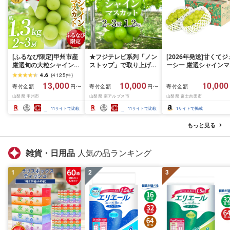
[ふるなび限定]甲州市産
★フジテレビ系列「ノン
[2026年発送]甘くてジ
厳選旬の大粒シャインマ
ストップ」で取り上げら
ーシー 厳選シャインマ
スカット 約1.3kg 2〜3
れました!★[2026年発送
スカット1.2kg (2026
4.6
(
4125
件
)
房[2026年発送]
先行予約]南アルプス市
月前半(1〜15日)から1
13,000
10,000
10,000
寄付金額
寄付金額
寄付金額
円〜
円〜
(MG)B12-472 FN-
産シャインマスカット
月下旬までの発送) フ
山梨県 甲州市
山梨県 南アルプス市
山梨県 富士吉田市
Limited-VO シャインマ
1.2kg以上(2〜3房)ふる
ーツ ぶどう 果物 山梨
スカット フルーツ
さと納税 おすすめ 山梨
産 2026 旬 大粒 高級 
11
サイトで比較
11
サイトで比較
1
サイトで掲載
県 南アルプス市 送料無
ドウ 葡萄 富士吉田市
料 AL
もっと見る
雑貨・日用品
人気の品ランキング
1
2
3