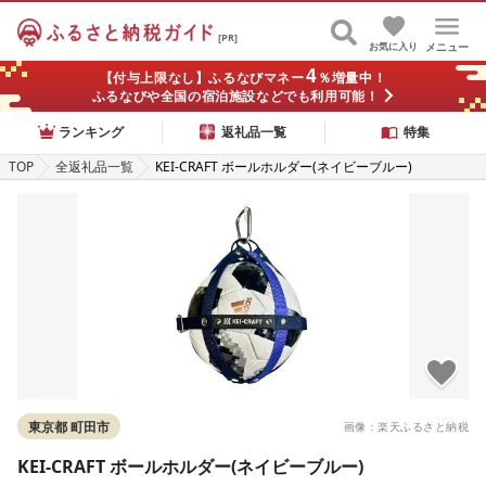
[PR]
お気に入り
メニュー
4
【付与上限なし】ふるなびマネー
％増量中！
ふるなびや全国の宿泊施設などでも利用可能！
ランキング
返礼品一覧
特集
TOP
全返礼品一覧
KEI-CRAFT ボールホルダー(ネイビーブルー)
東京都 町田市
画像：楽天ふるさと納税
KEI-CRAFT ボールホルダー(ネイビーブルー)