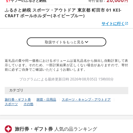
20,000
ヤフーのふるさと納税
寄付金額
:
円
ふるさと納税 スポーツ・アウトドア 東京都 町田市 01 KEI-
CRAFT ボールホルダー(ネイビーブルー)
サイトに行く
取扱サイトをもっと見る
返礼品の量や同一価格におけるボリュームは返礼品名から抽出し自動計算して表
示しています。そのため、一部計算結果が正しくない場合がありますので、寄付
前に必ずご自身でご確認いただくようお願いします。
プログラムによる最終更新日時 2026年08月05日 15時00分
カテゴリ
旅行券・ギフト券
雑貨・日用品
スポーツ・キャンプ・アウトドア
スポーツ
その他
旅行券・ギフト券
人気の品ランキング