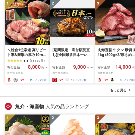
1
2
3
＼総合1位常連 高リピー
[期間限定・寄付額見直
肉卸直営 牛タン 厚切
ト率&衝撃の厚み10mm
し][全国最多日本一いわ
1kg (500g×2/厚さ約
厚切り牛タン 塩味/ ≪ス
て牛入り]ハンバーグ
10mm) 訳あり 訳有り
4.4
(
16189
件
)
ピード発送!!10営業日以
1.5kg(150g×10個) いわ
牛肉 焼肉 冷凍 スライ
8,000
9,000
14,000
寄付金額
寄付金額
寄付金額
円〜
円〜
円
内発送≫ 選べる内容量
て牛 × 岩中豚 ハンバー
業務用 バーベキュー
岩手県 花巻市
岩手県 盛岡市
熊本県 水上村
500g / 1kg 定期便 毎月
グ 合挽き 合い挽き 黒毛
BBQ おつまみ ギフト 
届く 牛肉 肉 BBQ ふるさ
和牛 人気 冷凍 個包装 小
祝い お中元 夏ギフト
15
サイトで比較
3
サイトで比較
5
サイトで比
と 人気 ランキング 岩手
分け 冷凍 牛肉 豚肉 和牛
県 花巻市
ビーフ ポーク はんばー
もっと見る
ぐ 挽肉 お肉 ミンチ 肉
お弁当 hannba-gu ラン
キング 1位 1万円以下 岩
魚介・海産物
人気の品ランキング
手県 盛岡市 東北 岩手 盛
岡 shikoku001k
1
2
3