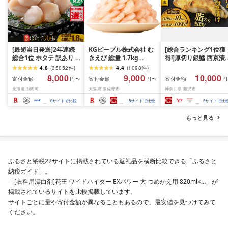
[最短当日発送]2年連続
KGピープル株式会社 む
[総合ランキング1位獲
総合1位 ホタテ 訳あり (
きえび 総量 1.7kg
得!]厚切り銀鱈 西京漬
ふるさと納税 ほたて ふ
(850g×2P) 特大 5Lサイ
訳あり 銀鱈 西京漬け 
4.8
(
35052
件
)
4.4
(
1098
件
)
るさと納税 訳あり 帆立
ズ バナメイエビ バラ凍
約 1,000g (約 100g × 
8,000
9,000
10,000
寄付金額
寄付金額
寄付金額
円〜
円〜
円
ふるさと わけあり ホタ
結 下処理不要 サイズ不
切) 西京味噌 西京みそ 
北海道 別海町
大阪府 泉佐野市
神奈川県 藤沢市
テ貝柱 貝 人気 不揃い 刺
揃い 訳あり
噌漬け みそ 味噌 鮮魚 
身 規格外 魚介 ランキン
介 銀だら 銀ダラ ギン
6
サイトで比較
15
サイトで比較
5
サイトで比
グ 海鮮 冷凍 発送時期が
ラ ぎんだら 鱈 タラ 魚
選べる 北海道 別海町 )
西京焼き 西京漬 西京
もっと見る
(クラウドファンディン
き 冷凍 厳選 鮮魚 漬け
グ対象)
漬魚 新鮮 小分け 人気
礼品 おかず おつまみ 
酒のあて 家計応援
10000円 魚喜 神奈川 
ふるさと納税22サイトに掲載されている返礼品を横断比較できる「ふるさと
南 藤沢
納税ガイド」。
「[衣料用漂白剤]花王 ワイドハイター EXパワー 大 つめかえ用 820ml×…」が
掲載されているサイトを比較掲載しています。
サイトごとに量や寄付金額が異なることもあるので、最安値を見つけてみて
ください。