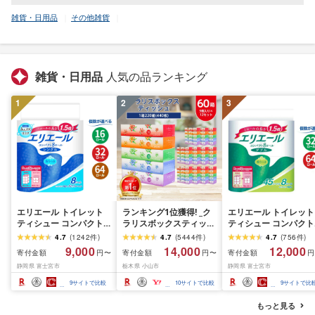
雑貨・日用品
その他雑貨
雑貨・日用品
人気の品ランキング
1
2
3
エリエール トイレット
ランキング1位獲得! _ク
エリエール トイレット
ティシュー コンパクト
ラリスボックスティッシ
ティシュー コンパクト
シングル [個数が選べ
ュ60箱(1箱220組(440
ダブル [選べるロール
4.7
(
1242
件
)
4.7
(
5444
件
)
4.7
(
756
件
)
る:16・32・64 ロール]
枚))(5個入り×12セット)_
数:32・64 ロール] 1.5
9,000
14,000
12,000
寄付金額
寄付金額
寄付金額
円〜
円〜
円
1.5倍巻 82.5m トイレッ
ティッシュ ティッシュ
巻 45m トイレットペ
静岡県 富士宮市
栃木県 小山市
静岡県 富士宮市
トペーパー シングル パ
ペーパー 日用品 常備品
パー ダブル パルプ10
ルプ100% 香りつき 日用
生活用品 まとめ買い [配
香りつき 日用品 消耗
9
サイトで比較
10
サイトで比較
9
サイトで比
品 消耗品 備蓄 ふるさと
送不可地域:離島・沖縄
備蓄 ふるさと納税 ふ
納税 ふるさと 送料無料
県]
さと 送料無料 静岡県 
もっと見る
静岡県 富士宮市
士宮市