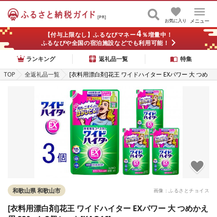
[PR]
お気に入り
メニュー
4
【付与上限なし】ふるなびマネー
％増量中！
ふるなびや全国の宿泊施設などでも利用可能！
ランキング
返礼品一覧
特集
TOP
全返礼品一覧
[衣料用漂白剤]花王 ワイドハイター EXパワー 大 つめ
かえ用 820ml×3個セット[KAO16]
和歌山県 和歌山市
画像：ふるさとチョイス
[衣料用漂白剤]花王 ワイドハイター EXパワー 大 つめかえ