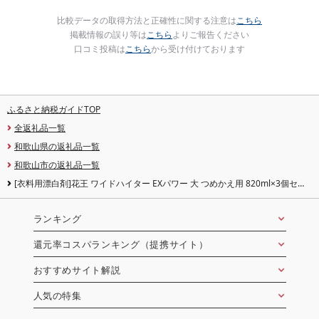
比較データの取得方法と正確性に関する注意は
こちら
掲載情報の誤り等は
こちら
よりご報告ください
口コミ投稿は
こちら
から受け付けております
ふるさと納税ガイドTOP
全返礼品一覧
和歌山県の返礼品一覧
和歌山市の返礼品一覧
[衣料用漂白剤]花王 ワイドハイター EXパワー 大 つめかえ用 820ml×3個セッ
ト[KAO16]
ランキング
還元率コスパランキング（提携サイト）
おすすめサイト解説
人気の特集