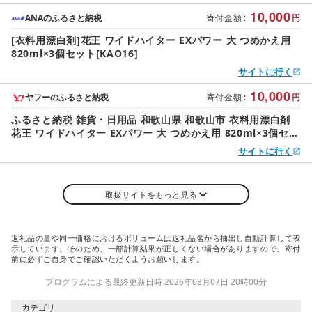
10,000
ANAのふるさと納税
寄付金額
:
円
[衣料用漂白剤]花王 ワイドハイター EXパワー 大 つめかえ用
820ml×3個セット[KAO16]
サイトに行く
10,000
ヤフーのふるさと納税
寄付金額
:
円
ふるさと納税 雑貨・日用品 和歌山県 和歌山市 衣料用漂白剤
花王 ワイドハイター EXパワー 大 つめかえ用 820ml×3個セッ
ト
サイトに行く
取扱サイトをもっと見る
返礼品の量や同一価格におけるボリュームは返礼品名から抽出し自動計算して表
示しています。そのため、一部計算結果が正しくない場合がありますので、寄付
前に必ずご自身でご確認いただくようお願いします。
プログラムによる最終更新日時 2026年08月07日 20時00分
カテゴリ