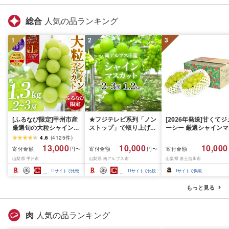
総合
人気の品ランキング
1
2
3
[ふるなび限定]甲州市産
★フジテレビ系列「ノン
[2026年発送]甘くてジ
厳選旬の大粒シャインマ
ストップ」で取り上げら
ーシー 厳選シャインマ
スカット 約1.3kg 2〜3
れました!★[2026年発送
スカット1.2kg (2026
4.6
(
4125
件
)
房[2026年発送]
先行予約]南アルプス市
月前半(1〜15日)から1
13,000
10,000
10,000
寄付金額
寄付金額
寄付金額
円〜
円〜
(MG)B12-472 FN-
産シャインマスカット
月下旬までの発送) フ
山梨県 甲州市
山梨県 南アルプス市
山梨県 富士吉田市
Limited-VO シャインマ
1.2kg以上(2〜3房)ふる
ーツ ぶどう 果物 山梨
スカット フルーツ
さと納税 おすすめ 山梨
産 2026 旬 大粒 高級 
11
サイトで比較
11
サイトで比較
1
サイトで掲載
県 南アルプス市 送料無
ドウ 葡萄 富士吉田市
料 AL
もっと見る
肉
人気の品ランキング