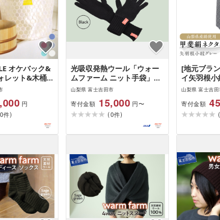
TILE オケバック&
光吸収発熱ウール「ウォー
[地元ブラ
ォレット&木桶
ムファーム ニット手袋」ブ
イ矢羽根小
焼印入)
ラック
イ 絹 ギフ
市
山梨県 富士吉田市
山梨県 富士吉田
メンズ
,000
15,000
45
寄付金額
寄付金額
円
円〜
)
(
)
0
0
件
件