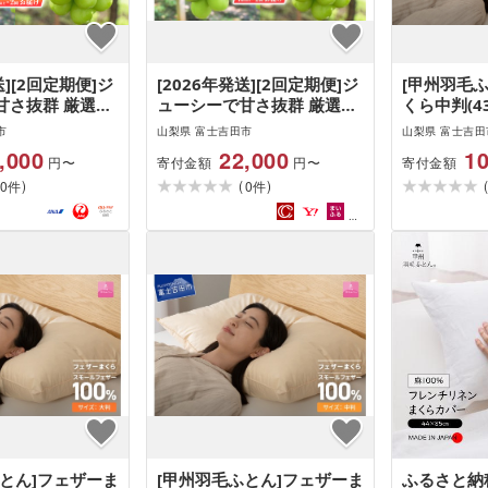
送][2回定期便]ジ
[2026年発送][2回定期便]ジ
[甲州羽毛
甘さ抜群 厳選シ
ューシーで甘さ抜群 厳選シ
くら中判(43
カット1kg以上
ャインマスカット1kg以上
市
山梨県 富士吉田市
山梨県 富士吉田
×2回配送 ぶどう 果物 フル
,000
22,000
10
寄付金額
寄付金額
円〜
円〜
ーツ 旬 山梨県 2026年 山梨
)
(
)
0
富士吉田市
0
件
件
ふとん]フェザーま
[甲州羽毛ふとん]フェザーま
ふるさと納