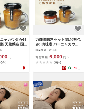
ーニャカウダ かけ
万能調味料セット(風呂敷包
製 天然醸造 国
み) 肉味噌 バーニャカウダ
味噌入り ワイン
かけるお肉 自家製 天然醸造
市
山梨県 富士吉田市
 風呂敷包み 万
無添加 味噌入り 和風 万能
000
6,000
寄付金額
円
円〜
セット お楽しみセ
調味料 ご飯のお供 山梨 富
(
)
(
)
0g ご飯のお供
0
士吉田
0
件
件