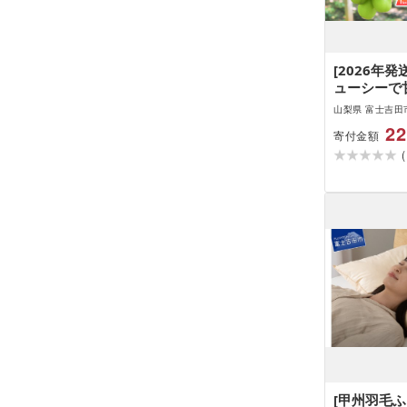
[2026年発
ューシーで
ャインマス
山梨県 富士吉田
×2回配送
22
寄付金額
(
[甲州羽毛