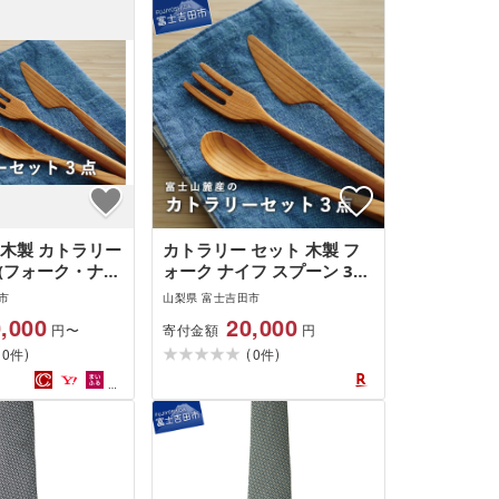
 木製 カトラリー
カトラリー セット 木製 フ
 (フォーク・ナイ
ォーク ナイフ スプーン 3点
ン) カトラリー
富士山麓産 イチイの木 いち
市
山梨県 富士吉田市
 フォーク ナイ
いの木 日用品 雑貨 生活雑
,000
20,000
寄付金額
円〜
円
 イチイの木 い
貨 新生活
(
)
(
)
用品 雑貨 山梨
0
0
件
件
新生活