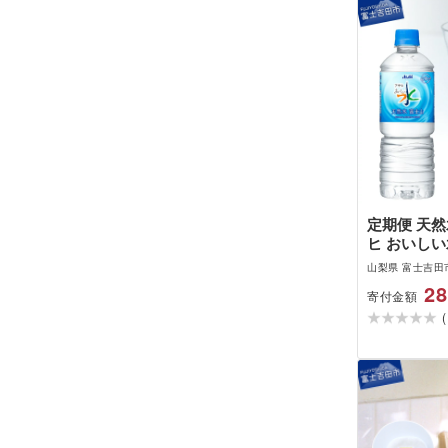
定期便 天然
ヒ おいしい
ヶ月 3ヶ月 
山梨県 富士吉田
月 選べる本
28
寄付金額
ペットボトル 
(
24本入 水 
ミネラル 防
ルウォーター