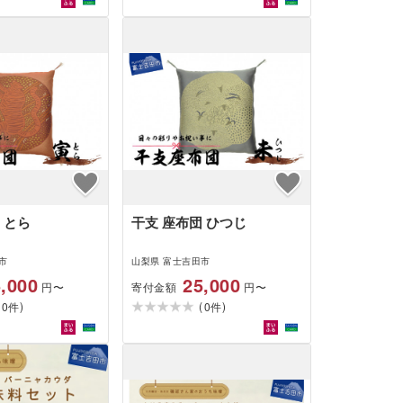
 とら
干支 座布団 ひつじ
市
山梨県 富士吉田市
,000
25,000
寄付金額
円〜
円〜
(
)
(
)
0
0
件
件