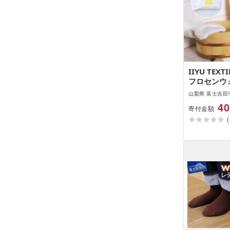
IIYU TEX
フロセンウ
(オリジナル
山梨県 富士吉田
40
寄付金額
(