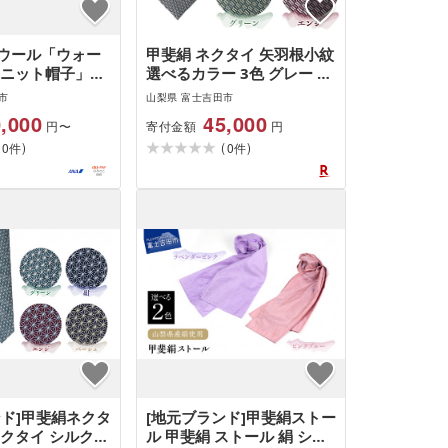
ウール「ウォー
甲斐絹 ネクタイ 矢羽根小紋
 ニット帽子」ネ
選べるカラー 3色 グレー グ
リーン エンジ 絹 シルク
市
山梨県 富士吉田市
100% 江戸小紋 国産 山梨県
,000
45,000
寄付金額
円〜
円
産 玉虫甲斐絹 先練り 甘撚
(
)
(
)
0
り 高密度 織物 ギフト 新生
0
件
件
活
ンド]甲斐絹ネクタ
[地元ブランド]甲斐絹ストー
ネクタイ シルク
ル 甲斐絹 ストール 絹 シル