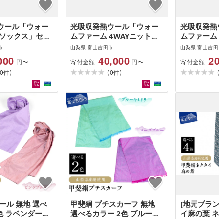
ウール「ウォー
光吸収発熱ウール「ウォー
光吸収発熱
 ソックス」セー
ムファーム 4WAYニットス
ムファーム
ヌード」セージグリーン
イビー
市
山梨県 富士吉田市
山梨県 富士吉田
000
40,000
20
寄付金額
寄付金額
円〜
円〜
)
(
)
0
0
件
件
ール 無地 選べ
甲斐絹 プチスカーフ 無地
[地元ブラ
色 ラベンダーピ
選べるカラー 2色 ブルーキ
イ麻の葉 