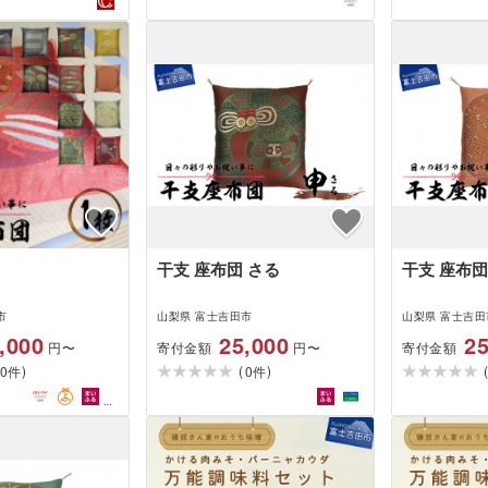
干支 座布団 さる
干支 座布団
市
山梨県 富士吉田市
山梨県 富士吉田
,000
25,000
25
寄付金額
寄付金額
円〜
円〜
)
(
)
0
0
件
件