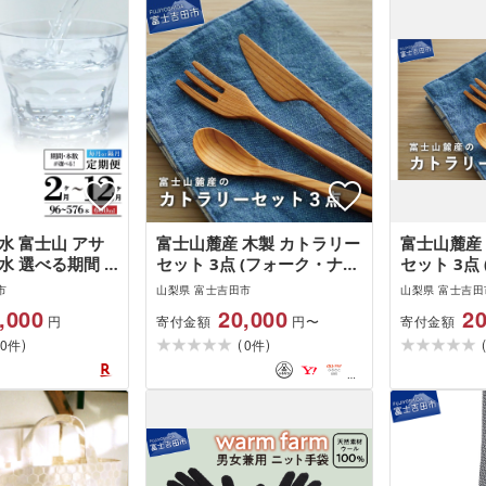
水 富士山 アサ
富士山麓産 木製 カトラリー
富士山麓産
水 選べる期間 2
セット 3点 (フォーク・ナイ
セット 3点
6ヶ月 12ヶ月 隔
フ・スプーン)
フ・スプー
市
山梨県 富士吉田市
山梨県 富士吉田
数 96本〜576本
セット 木製
,000
20,000
20
寄付金額
寄付金額
円
円〜
600ml 1箱
フ スプーン
)
(
)
飲料 飲料水 天然
0
0
ちいの木 日
件
件
災 備蓄 ミネラ
富士吉田 
 山梨 富士吉田