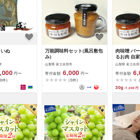
 いぬ
万能調味料セット(風呂敷包
肉味噌 バ
み)
るお肉 自家
産 無添加 
市
山梨県 富士吉田市
山梨県 富士吉田
豚使用 和風
,000
6,000
6,
寄付金額
寄付金額
円〜
円〜
能調味料 
)
(
)
0
0
ット 計18
件
件
6000円
30
g
/
1,000
円