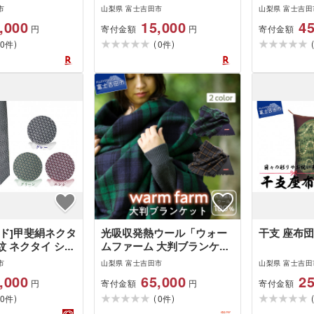
ブルー 絹 シル
ミドリ ローズブルー 絹 シ
メンズ 男 
市
山梨県 富士吉田市
山梨県 富士吉田
国産 山梨県産 手
ルク 100% 国産 山梨県産
江戸小紋 山
,000
15,000
45
寄付金額
寄付金額
円
円
練り 甘撚り 高
手洗い可能 先練り 甘撚り
生活
)
(
)
箱入り 新生活
0
高密度 織物 箱入り 新生活
0
件
件
ンド]甲斐絹ネクタ
光吸収発熱ウール「ウォー
干支 座布団
 ネクタイ シル
ムファーム 大判ブランケッ
男 スーツ 矢羽根
ト」
市
山梨県 富士吉田市
山梨県 富士吉田
梨 富士吉田 新生
,000
65,000
25
寄付金額
寄付金額
円
円
)
(
)
0
0
件
件