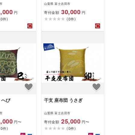
スーツ 麻の葉 絹
ク 100% 国産 山梨県産 山
市
山梨県 富士吉田市
梨 富士吉田 新
梨 富士吉田 新生活
,000
30,000
寄付金額
円
円
(
)
(
)
0
0
件
件
 へび
干支 座布団 うさぎ
市
山梨県 富士吉田市
,000
25,000
寄付金額
円〜
円〜
(
)
(
)
0
0
件
件