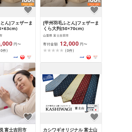
ふとん]フェザーま
[甲州羽毛ふとん]フェザーま
×63cm)
くら大判(50×70cm)
市
山梨県 富士吉田市
,000
12,000
寄付金額
円〜
円〜
(
)
(
)
0
0
件
件
税 富士吉田市
カシワギオリジナル 富士山