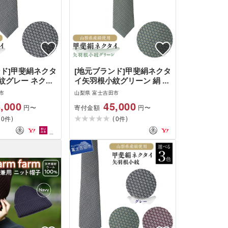
ンド]甲斐絹ネクタ
[地元ブランド]甲斐絹ネクタ
紋グレー ネクタ
イ矢羽根小紋グリーン 絹 メ
ト ファッション
ンズ 江戸小紋 ファッション
市
山梨県 富士吉田市
プレゼント 贈り物
,000
45,000
寄付金額
円〜
円〜
(
)
(
)
0
0
件
件