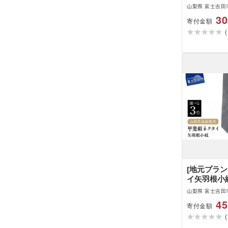
ンク ピンク
山梨県 富士吉田
ク 100% 
30
寄付金額
洗い可能 先
(
密度 織物 
[地元ブラ
イ矢羽根小紋
ク メンズ 
山梨県 富士吉田
小紋 絹 山
45
寄付金額
活
(