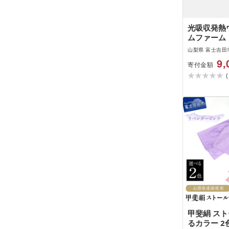
光吸収発熱
ムファーム
ジグリーン
山梨県 富士吉田
9,
寄付金額
(
甲斐絹 スト
るカラー 2