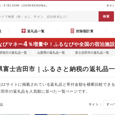
9,182,550件（2026年8月8日時点）
本サイ
説
返礼品一覧
控除額計算
4
なびマネー
％増量中！
ふるなびや全国の宿泊施設
部地方の返礼品一覧
山梨県の返礼品一覧
富士吉田市の返礼品一覧
県富士吉田市 | ふるさと納税の返礼品
税22サイトに掲載されている返礼品と寄付金額を横断比較でき
吉田市の返礼品を人気順に並べた一覧ページです。
サイト：
品