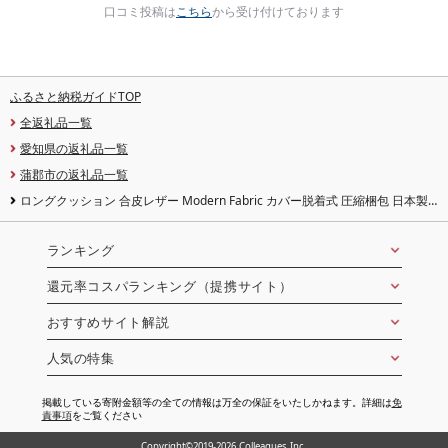
口コミ投稿は
こちら
から受け付けております
ふるさと納税ガイドTOP
全返礼品一覧
愛知県の返礼品一覧
蒲郡市の返礼品一覧
ロングクッション 合皮レザー Modern Fabric カバー脱着式 圧縮梱包 日本製
抱き枕 レザー枕 いびき対策 横向き寝 無呼吸症候群 ロング枕 マタニティー 妊
婦 介護クッション 新生活 無地 モダン シンプル 撥水 横向き睡眠 東レ ft(R) テト
ロン(R)
ランキング
還元率コスパランキング（提携サイト）
おすすめサイト解説
人気の特集
掲載している寄附金額等の全ての情報は万全の保証をいたしかねます。詳細は
免
責事項
をご覧ください
Copyright©2019-2026 Colleagues Inc.