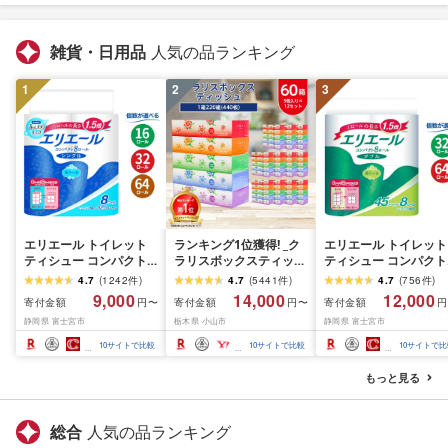
雑貨・日用品
人気の品ランキング
1
2
3
エリエール トイレット
ランキング1位獲得! _ク
エリエール トイレット
ティシュー コンパクト
ラリスボックスティッシ
ティシュー コンパクト
シングル [個数が選べ
ュ60箱(1箱220組(440
ダブル [選べるロール
4.7
(
1242
件
)
4.7
(
5441
件
)
4.7
(
756
件
)
る:16・32・64 ロール]
枚))(5個入り×12セット)_
数:32・64 ロール] 1.5
9,000
14,000
12,000
寄付金額
寄付金額
寄付金額
円〜
円〜
円
1.5倍巻 82.5m トイレッ
ティッシュ ティッシュ
巻 45m トイレットペ
静岡県 富士宮市
栃木県 小山市
静岡県 富士宮市
トペーパー シングル パ
ペーパー 日用品 常備品
パー ダブル パルプ10
ルプ100% 香りつき 日用
生活用品 まとめ買い [配
香りつき 日用品 消耗
10
サイトで比較
10
サイトで比較
10
サイトで比
品 消耗品 備蓄 ふるさと
送不可地域:離島・沖縄
備蓄 ふるさと納税 ふ
納税 ふるさと 送料無料
県]
さと 送料無料 静岡県 
もっと見る
静岡県 富士宮市
士宮市
総合
人気の品ランキング