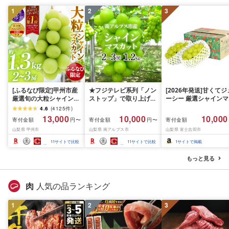
1
2
3
[ふるなび限定]甲州市産
★フジテレビ系列「ノン
[2026年発送]甘くてジ
厳選旬の大粒シャインマ
ストップ」で取り上げら
ーシー 厳選シャインマ
スカット 約1.3kg 2〜3
れました!★[2026年発送
スカット1.2kg (2026
4.6
(
4125
件
)
房[2026年発送]
先行予約]南アルプス市
月前半(1〜15日)から1
13,000
10,000
10,000
寄付金額
寄付金額
寄付金額
円〜
円〜
(MG)B12-472 FN-
産シャインマスカット
月下旬までの発送) フ
山梨県 甲州市
山梨県 南アルプス市
山梨県 富士吉田市
Limited-VO シャインマ
1.2kg以上(2〜3房)ふる
ーツ ぶどう 果物 山梨
スカット フルーツ
さと納税 おすすめ 山梨
産 2026 旬 大粒 高級 
11
サイトで比較
11
サイトで比較
1
サイトで掲載
県 南アルプス市 送料無
ドウ 葡萄 富士吉田市
料 AL
もっと見る
肉
人気の品ランキング
1
2
3