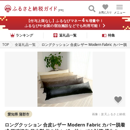
[PR]
お気に入り
メニュー
4
【付与上限なし】ふるなびマネー
％増量中！
ふるなびや全国の宿泊施設などでも利用可能！
ランキング
返礼品一覧
特集
TOP
全返礼品一覧
ロングクッション 合皮レザー Modern Fabric カバー脱
着式 圧縮梱包 日本製 抱き枕 レザー枕 いびき対策 横向
き寝 無呼吸症候群 ロング枕 マタニティー 妊婦 介護ク
ッション 新生活 無地 モダン シンプル 撥水 横向き睡眠
東レ ft(R) テトロン(R)
愛知県 蒲郡市
画像：楽天ふるさと納税
ロングクッション 合皮レザー Modern Fabric カバー脱着