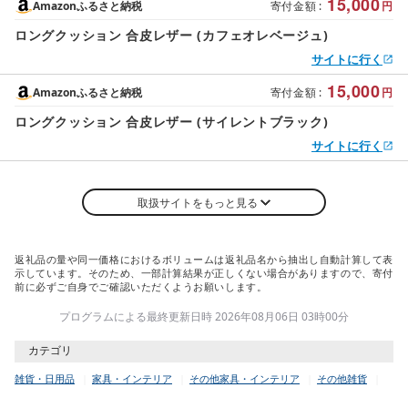
ft(R) テトロン(R)
15,000
Amazonふるさと納税
寄付金額
:
円
ロングクッション 合皮レザー (カフェオレベージュ)
サイトに行く
15,000
Amazonふるさと納税
寄付金額
:
円
ロングクッション 合皮レザー (サイレントブラック)
サイトに行く
取扱サイトをもっと見る
返礼品の量や同一価格におけるボリュームは返礼品名から抽出し自動計算して表
示しています。そのため、一部計算結果が正しくない場合がありますので、寄付
前に必ずご自身でご確認いただくようお願いします。
プログラムによる最終更新日時 2026年08月06日 03時00分
カテゴリ
雑貨・日用品
家具・インテリア
その他家具・インテリア
その他雑貨