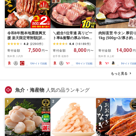
令和8年熊本地震復興支
＼総合1位常連 高リピー
肉卸直営 牛タン 厚切
援 楽天限定寄附額[訳あ
ト率&衝撃の厚み10mm
1kg (500g×2/厚さ約
り]牛タン 500g〜2kg 肉
厚切り牛タン 塩味/ ≪ス
10mm) 訳あり 訳有り
4.2
(
2290
件
)
4.4
(
16189
件
)
牛肉 訳あり 牛タン 冷凍
ピード発送!!10営業日以
牛肉 焼肉 冷凍 スライ
7,500
8,000
14,000
寄付金額
寄付金額
寄付金額
円〜
円〜
円
小分け 厚切り 薄切り 食
内発送≫ 選べる内容量
業務用 バーベキュー
熊本県 八代市
岩手県 花巻市
熊本県 水上村
べ比べ 500g 1kg 1.5kg
500g / 1kg 定期便 毎月
BBQ おつまみ ギフト 
2kg 牛 人気 ビーフ 牛た
届く 牛肉 肉 BBQ ふるさ
祝い お中元 夏ギフト
13
サイトで比較
15
サイトで比較
5
サイトで比
ん ふるさと納税 ランキ
と 人気 ランキング 岩手
ング スピード発送 送料
県 花巻市
もっと見る
無料
魚介・海産物
人気の品ランキング
1
2
3