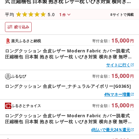
式 圧縮梱包 日本製 抱き枕 レザー枕 いびき対策 横向き寝
無呼吸症候群 ロング枕 マタニティー 妊婦 介護クッション
5.0
1
新生活 無地 モダン シンプル 撥水 横向き睡眠 東レ ft(R)
平均
8
サイトで掲載
件
テトロン(R)
絞り込み
15,000
楽天ふるさと納税
寄付金額
:
円
ロングクッション 合皮レザー Modern Fabric カバー脱着式
圧縮梱包 日本製 抱き枕 レザー枕 いびき対策 横向き寝 無呼吸
症候群 ロング枕 マタニティー 妊婦 介護クッション 新生活 無
サイトに行く
地 モダン シンプル 撥水 横向き睡眠 東レ ft(R) テトロン(R)
15,000
ふるなび
寄付金額
:
円
ロングクッション 合皮レザー_ナチュラルアイボリー[G0365]
4%マネー増量
15,000
ふるさとチョイス
寄付金額
:
円
ロングクッション 合皮レザー Modern Fabric カバー脱着式
圧縮梱包 日本製 抱き枕 レザー枕 いびき対策 横向き寝 無呼吸
症候群 ロング枕 マタニティー 妊婦 介護クッション 新生活 無
d払いで最大24％還元
地 モダン シンプル 撥水 フェイクレザー 横向き睡眠 東レ