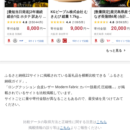
[最短当日発送]2年連続
KGピープル株式会社 む
[数量限定]鹿児島県産
総合1位 ホタテ 訳あり (
きえび 総量 1.7kg
なぎ長蒲焼6尾 (合計
ふるさと納税 ほたて ふ
(850g×2P) 特大 5Lサイ
600g以上)
4.8
(
35044
件
)
4.4
(
1095
件
)
4.6
(
9593
件
)
るさと納税 訳あり 帆立
ズ バナメイエビ バラ凍
8,000
9,000
20,000
寄付金額
寄付金額
寄付金額
円〜
円〜
円
ふるさと わけあり ホタ
結 下処理不要 サイズ不
北海道 別海町
大阪府 泉佐野市
鹿児島県 大崎町
テ貝柱 貝 人気 不揃い 刺
揃い 訳あり
身 規格外 魚介 ランキン
6
サイトで比較
15
サイトで比較
15
サイトで比
グ 海鮮 冷凍 発送時期が
選べる 北海道 別海町 )
もっと見る
(クラウドファンディン
グ対象)
ふるさと納税22サイトに掲載されている返礼品を横断比較できる「ふるさと
納税ガイド」。
「ロングクッション 合皮レザー Modern Fabric カバー脱着式 圧縮梱…」が掲
載されているサイトを比較掲載しています。
サイトごとに量や寄付金額が異なることもあるので、最安値を見つけてみて
ください。
比較データの取得方法と正確性に関する注意は
こちら
掲載情報の誤り等は
こちら
よりご報告ください