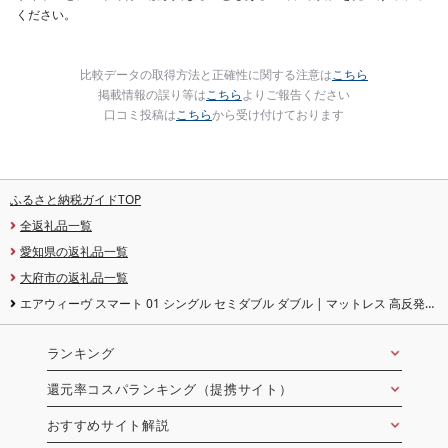
ください。
比較データの取得方法と正確性に関する注意は
こちら
掲載情報の誤り等は
こちら
よりご報告ください
口コミ投稿は
こちら
から受け付けております
ふるさと納税ガイドTOP
全返礼品一覧
愛知県の返礼品一覧
大府市の返礼品一覧
エアウィーヴ スマート 01 シングル セミダブル ダブル | マットレス 高反発
洗える マットレスパッド エアウィーブ 高反発マットレス マットレストッパー
洗えるマットレス 敷き布団
ランキング
還元率コスパランキング（提携サイト）
おすすめサイト解説