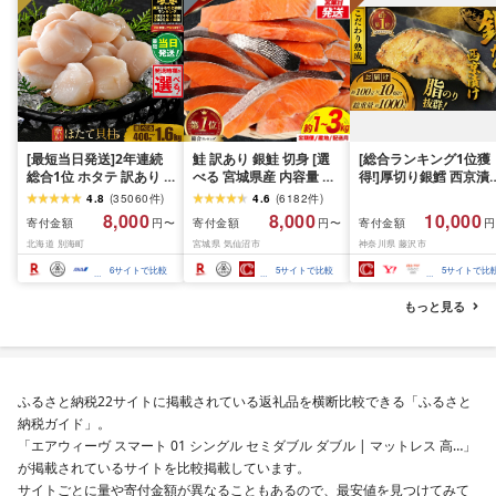
[最短当日発送]2年連続
鮭 訳あり 銀鮭 切身 [選
[総合ランキング1位獲
総合1位 ホタテ 訳あり (
べる 宮城県産 内容量 発
得!]厚切り銀鱈 西京漬
ふるさと納税 ほたて ふ
送回数 発送月] [宮城東洋
訳あり 銀鱈 西京漬け 
4.8
(
35060
件
)
4.6
(
6182
件
)
るさと納税 訳あり 帆立
宮城県 気仙沼市
約 1,000g (約 100g × 
8,000
8,000
10,000
寄付金額
寄付金額
寄付金額
円〜
円〜
円
ふるさと わけあり ホタ
20566318] 宮城県産 海
切) 西京味噌 西京みそ 
北海道 別海町
宮城県 気仙沼市
神奈川県 藤沢市
テ貝柱 貝 人気 不揃い 刺
鮮 訳アリ 規格外 不揃い
噌漬け みそ 味噌 鮮魚 
身 規格外 魚介 ランキン
さけ サケ 鮭切身 シャケ
介 銀だら 銀ダラ ギン
6
サイトで比較
5
サイトで比較
5
サイトで比
グ 海鮮 冷凍 発送時期が
切り身 冷凍 家庭用 おか
ラ ぎんだら 鱈 タラ 魚
選べる 北海道 別海町 )
ず 弁当 支援 サーモン 銀
西京焼き 西京漬 西京
もっと見る
(クラウドファンディン
鮭切り身 魚 2kg 3kg 定
き 冷凍 厳選 鮮魚 漬け
グ対象)
期便
漬魚 新鮮 小分け 人気
礼品 おかず おつまみ 
酒のあて 家計応援
10000円 魚喜 神奈川 
ふるさと納税22サイトに掲載されている返礼品を横断比較できる「ふるさと
南 藤沢
納税ガイド」。
「エアウィーヴ スマート 01 シングル セミダブル ダブル | マットレス 高…」
が掲載されているサイトを比較掲載しています。
サイトごとに量や寄付金額が異なることもあるので、最安値を見つけてみて