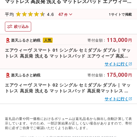
マットレス 高反発 洗える マットレスパッド エアウィーブ
高反発マットレス マットレストッパー 洗えるマットレス
4.6
47
敷き布団
平均
1
サイトで掲載
件
絞り込み
113,000
楽天ふるさと納税
人気
寄付金額
:
円
エアウィーヴ スマート 01 シングル セミダブル ダブル | マッ
トレス 高反発 洗える マットレスパッド エアウィーブ 高反発
マットレス マットレストッパー 洗えるマットレス 敷き布団
サイトに行く
175,000
楽天ふるさと納税
寄付金額
:
円
エアウィーヴ スマート 02 シングル セミダブル ダブル | マッ
トレス 高反発 洗える マットレスパッド 高反発マットレス 洗
えるマットレス マットレストッパー 敷き布団 エアウィーブ
サイトに行く
返礼品の量や同一価格におけるボリュームは返礼品名から抽出し自動計算して表
示しています。そのため、一部計算結果が正しくない場合がありますので、寄付
前に必ずご自身でご確認いただくようお願いします。