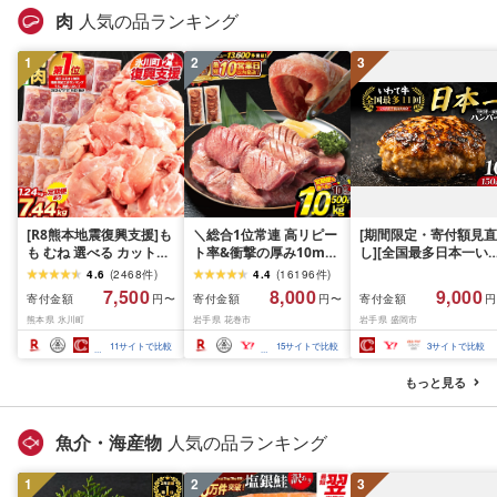
肉
人気の品ランキング
1
2
3
[R8熊本地震復興支援]も
＼総合1位常連 高リピー
[期間限定・寄付額見直
も むね 選べる カット済
ト率&衝撃の厚み10mm
し][全国最多日本一い
鶏 小分け 1万円以下 ふ
厚切り牛タン 塩味/ ≪ス
て牛入り]ハンバーグ
4.6
(
2468
件
)
4.4
(
16196
件
)
るさと納税 鶏肉 うまか
ピード発送!!10営業日以
1.5kg(150g×10個) い
7,500
8,000
9,000
寄付金額
寄付金額
寄付金額
円〜
円〜
円
チキン [出荷時期をお選
内発送≫ 選べる内容量
て牛 × 岩中豚 ハンバー
熊本県 氷川町
岩手県 花巻市
岩手県 盛岡市
びください]熊本県産 肉
500g / 1kg 定期便 毎月
グ 合挽き 合い挽き 黒
定期便 とり とり肉 とり
届く 牛肉 肉 BBQ ふるさ
和牛 人気 冷凍 個包装 
11
サイトで比較
15
サイトで比較
3
サイトで比較
むね 鳥もも肉 小分けバ
と 人気 ランキング 岩手
分け 冷凍 牛肉 豚肉 和
ック 鳥 とりもも 冷凍 大
県 花巻市
ビーフ ポーク はんば
もっと見る
容量 もも肉 簡易包装
ぐ 挽肉 お肉 ミンチ 肉
お弁当 hannba-gu ラ
キング 1位 1万円以下 
魚介・海産物
人気の品ランキング
手県 盛岡市 東北 岩手 
岡 shikoku001k
1
2
3