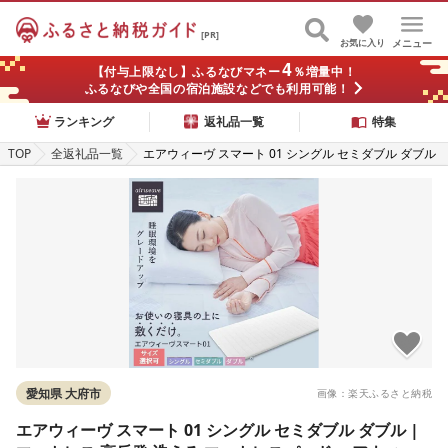
[PR]
お気に入り
メニュー
4
【付与上限なし】ふるなびマネー
％増量中！
ふるなびや全国の宿泊施設などでも利用可能！
ランキング
返礼品一覧
特集
TOP
全返礼品一覧
エアウィーヴ スマート 01 シングル セミダブル ダブル
| マットレス 高反発 洗える マットレスパッド エアウ
ィーブ 高反発マットレス マットレストッパー 洗えるマ
ットレス 敷き布団
愛知県 大府市
画像：楽天ふるさと納税
エアウィーヴ スマート 01 シングル セミダブル ダブル |