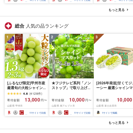
送不可地域:離島・沖縄
ッシュ [配送不可地域:
県]
島・沖縄県]
もっと見る
総合
人気の品ランキング
1
2
3
[ふるなび限定]甲州市産
★フジテレビ系列「ノン
[2026年発送]甘くてジ
厳選旬の大粒シャインマ
ストップ」で取り上げら
ーシー 厳選シャインマ
スカット 約1.3kg 2〜3
れました!★[2026年発送
スカット1.2kg (2026
4.6
(
4128
件
)
房[2026年発送]
先行予約]南アルプス市
月前半(1〜15日)から1
13,000
10,000
10,000
寄付金額
寄付金額
寄付金額
円〜
円〜
(MG)B12-472 FN-
産シャインマスカット
月下旬までの発送) フ
山梨県 甲州市
山梨県 南アルプス市
山梨県 富士吉田市
Limited-VO シャインマ
1.2kg以上(2〜3房)ふる
ーツ ぶどう 果物 山梨
スカット フルーツ
さと納税 おすすめ 山梨
産 2026 旬 大粒 高級 
11
サイトで比較
11
サイトで比較
1
サイトで掲載
県 南アルプス市 送料無
ドウ 葡萄 富士吉田市
料 AL
もっと見る