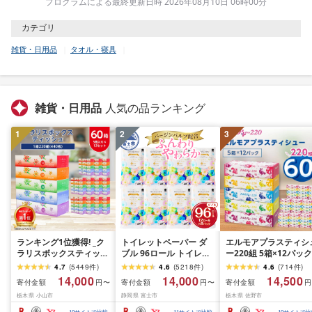
プログラムによる最終更新日時 2026年08月10日 06時00分
カテゴリ
雑貨・日用品
タオル・寝具
雑貨・日用品
人気の品ランキング
1
2
3
ランキング1位獲得! _ク
トイレットペーパー ダ
エルモアプラスティシ
ラリスボックスティッシ
ブル 96ロール トイレッ
ー220組 5箱×12パック
ュ60箱(1箱220組(440
ト[sf002-122]
(60箱)[離島・沖縄県不
4.7
(
5449
件
)
4.6
(
5218
件
)
4.6
(
714
件
)
枚))(5個入り×12セット)_
可]_ ティッシュ ティッ
14,000
14,000
14,500
寄付金額
寄付金額
寄付金額
円〜
円〜
円
ティッシュ ティッシュ
シュペーパー 日用品 
栃木県 小山市
静岡県 富士市
栃木県 佐野市
ペーパー 日用品 常備品
耗品 まとめ買い 常備
生活用品 まとめ買い [配
生活用品 ボックスティ
10
サイトで比較
11
サイトで比較
10
サイトで比