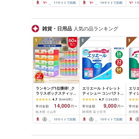
ズ 常温 保存 備蓄 防災食
ラダ ドレッシング パス
11
サイトで比較
14
サイトで比較
1
非常食 保存食 はちみつ
タ
雑貨・日用品
人気の品ランキング
1
2
3
ランキング1位獲得! _ク
エリエール トイレット
エリ
ラリスボックスティッシ
ティシュー コンパクト
ティ
ュ60箱(1箱220組(440
シングル [個数が選べ
ダブル
4.7
(
5440
件
)
4.7
(
1242
件
)
枚))(5個入り×12セット)_
る:16・32・64 ロール]
数:32
14,000
9,000
寄付金額
寄付金額
寄付金
円〜
円〜
ティッシュ ティッシュ
1.5倍巻 82.5m トイレッ
巻 4
栃木県 小山市
静岡県 富士宮市
静岡県
ペーパー 日用品 常備品
トペーパー シングル パ
パー 
生活用品 まとめ買い [配
ルプ100% 香りつき 日用
香りつ
10
サイトで比較
10
サイトで比較
送不可地域:離島・沖縄
品 消耗品 備蓄 ふるさと
備蓄 
県]
納税 ふるさと 送料無料
さと 
静岡県 富士宮市
士宮