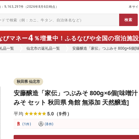
9,163,297件（2026年8月6日時点）
本サイ
4
なびマネー
％増量中！
ふるなびや全国の宿泊施設
礼品一覧
仙北市の返礼品一覧
安藤醸造「家伝」つぶみそ 800g×6個[味
秋田県 仙北市
安藤醸造「家伝」つぶみそ 800g×6個[味噌汁
みそ セット 秋田県 角館 無添加 天然醸造]
5.0
9
平均
（
件
）
(
)
(
)
1
8
件
件