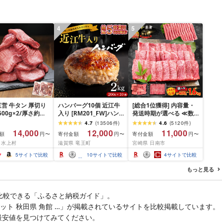
4
5
営 牛タン 厚切り
ハンバーグ10個 近江牛
[総合1位獲得] 内容量・
(500g×2/厚さ約
入り [RM201_FW]ハン
発送時期が選べる ≪数
m) 訳あり 訳有り肉
バーグ
量限定≫ 宮崎牛 赤身 ス
4.7
(
13506
件
)
4.6
(
5120
件
)
焼肉 冷凍 スライス
ライス 焼肉 国産 肉 牛肉
14,000
12,000
11,000
額
寄付金額
寄付金額
円〜
円〜
円〜
用 バーベキュー
薄切り 黒毛和牛 A4 A5
 水上村
滋賀県 竜王町
宮崎県 日南市
 おつまみ ギフト お
人気 小分け 焼き肉 すき
お中元 夏ギフト
焼き しゃぶしゃぶ 牛丼
5
サイトで比較
10
サイトで比較
4
サイトで比較
BBQ ギフト 贈り物 おす
すめ 畜産農家応援 ミヤ
もっと見る
チク 冷凍 宮崎県 日南市
送料無料
比較できる「ふるさと納税ガイド」。
 セット 秋田県 角館 …」が掲載されているサイトを比較掲載しています。
最安値を見つけてみてください。