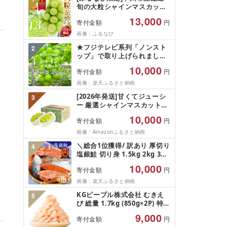
旬の大粒シャインマスカット
約1.3kg 2〜3房[2026年発送]
13,000
寄付金額
円
(MG)B12-472 FN-Limited-
VO シャインマスカット フル
画像：ふるなび
ーツ
★フジテレビ系列「ノンスト
2
ップ」で取り上げられました!
★[2026年発送先行予約]南ア
10,000
寄付金額
円
ルプス市産シャインマスカッ
ト1.2kg以上(2〜3房)ふるさと
画像：楽天ふるさと納税
納税 おすすめ 山梨県 南アル
[2026年発送]甘くてジューシ
3
プス市 送料無料 AL
ー 厳選シャインマスカット
1.2kg (2026年9月前半(1〜15
10,000
寄付金額
円
日)から10月下旬までの発送)
フルーツ ぶどう 果物 山梨県
画像：Amazonふるさと納税
産 2026 旬 大粒 高級 ブドウ
＼総合1位獲得/ 訳あり 厚切り
4
葡萄 富士吉田市
塩銀鮭 切り身 1.5kg 2kg 3kg
定期便 [選べる内容量] 人気 鮭
10,000
寄付金額
円
さけ しゃけ サーモン 魚 魚介
類 魚介 魚貝 水産 海鮮 海産物
画像：楽天ふるさと納税
冷凍 厚切 肉 厚 塩鮭 銀鮭 ふ
KGピープル株式会社 むきえ
5
るさと 送料無料 切身 規格外
び 総量 1.7kg (850g×2P) 特大
千葉県 銚子市 銚子東洋
5Lサイズ バナメイエビ バラ
9,000
寄付金額
円
凍結 下処理不要 サイズ不揃い