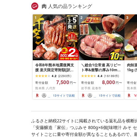
肉
人気の品ランキング
1
2
3
令和8年熊本地震復興支
＼総合1位常連 高リピー
肉卸直
援 楽天限定寄附額[訳あ
ト率&衝撃の厚み10mm
1kg 
り]牛タン 500g〜2kg 肉
厚切り牛タン 塩味/ ≪ス
10m
4.2
(
2290
件
)
4.4
(
16189
件
)
牛肉 訳あり 牛タン 冷凍
ピード発送!!10営業日以
牛肉 
7,500
8,000
寄付金額
寄付金額
寄付金
円〜
円〜
小分け 厚切り 薄切り 食
内発送≫ 選べる内容量
業務
熊本県 八代市
岩手県 花巻市
熊本県
べ比べ 500g 1kg 1.5kg
500g / 1kg 定期便 毎月
BBQ
2kg 牛 人気 ビーフ 牛た
届く 牛肉 肉 BBQ ふるさ
祝い 
13
サイトで比較
15
サイトで比較
ん ふるさと納税 ランキ
と 人気 ランキング 岩手
ング スピード発送 送料
県 花巻市
無料
ふるさと納税22サイトに掲載されている返礼品を横断
「安藤醸造「家伝」つぶみそ 800g×6個[味噌汁 みそ
サイトごとに量や寄付金額が異なることもあるので、