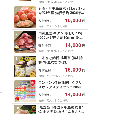
訳あり
画像：Amazonふるさと納税
もも ( 川中島白桃 ) 2kg / 3kg
6
令和8年産 先行予約 2026年
山形県産 桃 白桃 果物 フルー
10,000
寄付金額
円
ツ 秀品 のし 贈答 ギフト おす
そ分け 期間限定 冷蔵便 送料
画像：楽天ふるさと納税
無料 産地直送 お取り寄せ [ 山
肉卸直営 牛タン 厚切り 1kg
7
形県 天童市 ]
(500g×2/厚さ約10mm) 訳あ
り 訳有り肉 牛肉 焼肉 冷凍 ス
14,000
寄付金額
円
ライス 業務用 バーベキュー
BBQ おつまみ ギフト お祝い
画像：Amazonふるさと納税
お中元 夏ギフト
ふるさと納税 旭川市 [特A]令
8
和7年産ななつぼし
10kg(5kg×2)北海道旭川産 米
15,000
寄付金額
円
お米[さとふる限定]_05957
画像：ヤフーのふるさと納税
ランキング1位獲得! _クラリ
9
スボックスティッシュ60箱(1
箱220組(440枚))(5個入り×12
14,000
寄付金額
円
セット)_ ティッシュ ティッシ
ュペーパー 日用品 常備品 生
画像：楽天ふるさと納税
活用品 まとめ買い [配送不可
[最短当日発送]2年連続 総合1
10
地域:離島・沖縄県]
位 ホタテ 訳あり ( ふるさと納