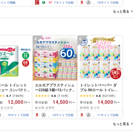
サイトで掲載
7
サイトで比較
10
サイトで比較
もっと見る
4
5
エール トイレット
エルモアプラスティシュ
トイレットペーパー ダ
シュー コンパクト
ー220組 5箱×12パック
ブル 96ロール トイレッ
 [選べるロール
(60箱)[離島・沖縄県不
ト[sf002-122]
4.7
(
756
件
)
4.6
(
714
件
)
4.6
(
5215
件
)
・64 ロール] 1.5倍
可]_ ティッシュ ティッ
12,000
14,500
14,000
額
寄付金額
寄付金額
円〜
円〜
円〜
5m トイレットペー
シュペーパー 日用品 消
 富士宮市
栃木県 佐野市
静岡県 富士市
ダブル パルプ100%
耗品 まとめ買い 常備品
き 日用品 消耗品
生活用品 ボックスティ
10
サイトで比較
10
サイトで比較
11
サイトで比較
ふるさと納税 ふる
ッシュ [配送不可地域:離
送料無料 静岡県 富
島・沖縄県]
もっと見る
市