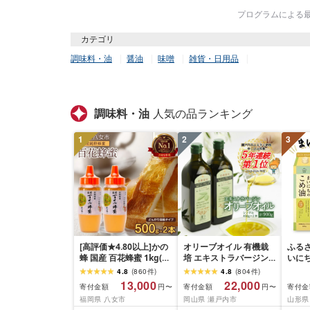
プログラムによる最終
カテゴリ
調味料・油
醤油
味噌
雑貨・日用品
調味料・油
人気の品ランキング
1
2
3
[高評価★4.80以上]かの
オリーブオイル 有機栽
ふるさ
蜂 国産 百花蜂蜜 1kg(と
培 エキストラバージン
いにち
んがり容器500g×2本)養
オリーブ オイル シング
本
4.8
(
860
件
)
4.8
(
804
件
)
蜂一筋60年自慢の一品
ル 2本 セット オーガニ
13,000
22,000
寄付金額
寄付金額
寄付金
円〜
円〜
ハチミツ 非加熱 純粋は
ック 調味料 油 オリーブ
福岡県 八女市
岡山県 瀬戸内市
山形県 
ちみつ ハニー 防災グッ
油 食用油 ギフト 人気 サ