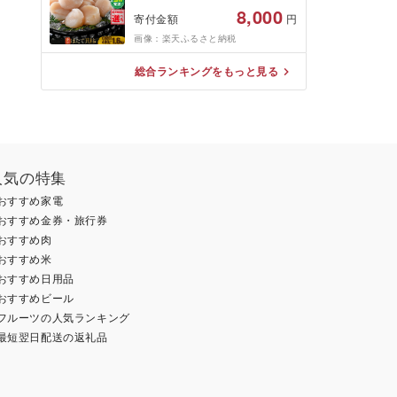
税 ほたて ふるさと納税 訳あ
8,000
寄付金額
円
り 帆立 ふるさと わけあり ホ
タテ貝柱 貝 人気 不揃い 刺身
画像：楽天ふるさと納税
規格外 魚介 ランキング 海鮮
冷凍 発送時期が選べる 北海道
総合ランキングをもっと見る
別海町 )(クラウドファンディ
ング対象)
人気の特集
おすすめ家電
おすすめ金券・旅行券
おすすめ肉
おすすめ米
おすすめ日用品
おすすめビール
フルーツの人気ランキング
最短翌日配送の返礼品