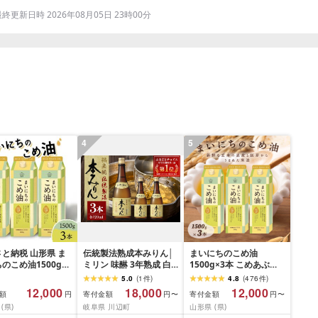
更新日時 2026年08月05日 23時00分
4
5
と納税 山形県 ま
伝統製法熟成本みりん│
まいにちのこめ油
のこめ油1500g×3
ミリン 味醂 3年熟成 白
1500g×3本 こめあぶら
扇酒造 川辺 国産 米こう
米油 コメ油 揚げ物 炒め
5.0
(
1
件
)
4.8
(
476
件
)
じ もち米 米焼酎 調味料
物 サラダ 山形県 食用油
12,000
18,000
12,000
額
寄付金額
寄付金額
円
円〜
円〜
料理 本格 厳選素材
食用オイル 調理油 油 食
(県)
岐阜県 川辺町
山形県 (県)
品 山形県