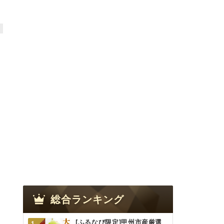
総合ランキング
[ふるなび限定]甲州市産厳選
1