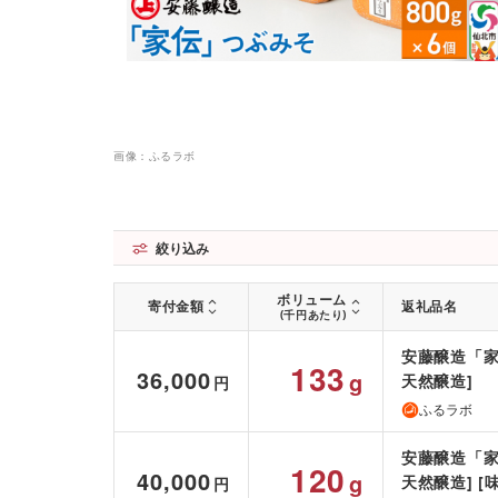
画像：ふるラボ
絞り込み
ボリューム
寄付金額
返礼品名
(千円あたり)
安藤醸造「家伝
133
36,000
g
天然醸造]
円
ふるラボ
安藤醸造「家伝
120
40,000
g
天然醸造] [
円