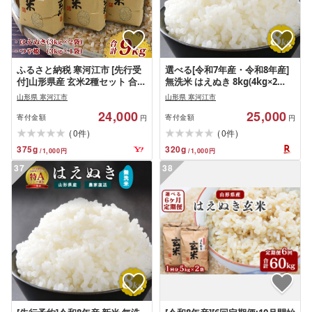
ふるさと納税 寒河江市 [先行受
選べる[令和7年産・令和8年産]
付]山形県産 玄米2種セット 合計
無洗米 はえぬき 8kg(4kg×2
9kg[つや姫・はえぬき] 令和8年
袋)2025年産 2026年産 山形県産
山形県 寒河江市
山形県 寒河江市
産
お取り寄せ 小分け 便利 農家直
24,000
25,000
送 産地直送 ブランド米 4キロ 8
寄付金額
寄付金額
円
円
キロ 東北 山形 ふるさと納税 無
(
)
(
)
0
0
件
件
洗米
375
g
320
g
/
1,000
円
/
1,000
円
37
38