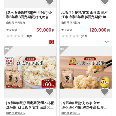
[選べる発送時期][先行予約][令
ふるさと納税 玄米 山形県 寒河
和8年産 3回定期便]はえぬき 合
江市 令和8年産 [6回定期便:10月
計30kg(10kg×3回)清流寒河江川
開始偶数月コース] はえぬき 玄
山形県 寒河江市
山形県 寒河江市
育ち 山形産はえぬき 山形県産
米 合計60kg (10kg(5kg×2袋)× 6
69,000
120,000
2026年産 精米 30キロ 069-C-
回) 山形県産 新米 120…
寄付金額
寄付金額
円
円
JA012(令和8年産)
(
)
(
)
0
0
件
件
29
30
[令和8年産][6回定期便:選べる配
[令和8年産]はえぬき 玄米
送時期] はえぬき 玄米 合計60kg
5kg(5kg×1袋)2026年産 山形県
(10kg(5kg×2袋)× 6回) 2026年産
産 [2026年9月下旬頃より発送予
山形県 寒河江市
山形県 寒河江市