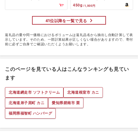
450
g
/
1,000
円
41位以降を一覧で見る
返礼品の量や同一価格におけるボリュームは返礼品名から抽出し自動計算して表
示しています。そのため、一部計算結果が正しくない場合がありますので、寄付
前に必ずご自身でご確認いただくようお願いします。
このページを見ている人はこんなランキングも見てい
ます
北海道網走市 ソフトクリーム
北海道根室市 カニ
北海道弟子屈町 カニ
愛知県碧南市 栗
福岡県福智町 ハンバーグ