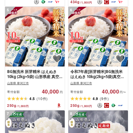
434
g
/
1,000
円
5
6
BG無洗米 胚芽精米 はえぬき
令和7年産[胚芽精米]BG無洗米
10kg (2kg×5袋) 山形県産 真空
はえぬき 10kg(2kg×5袋)真空パ
パック で長期保存! 2025年産 令
ック 2025年産 山形県産 備蓄 小
山形県 寒河江市
山形県 寒河江市
和7年産 小分け 個包装 米 無洗
分け 環境 エコ 個包装 ストック
40,000
40,000
米 時短 備蓄 保存 保管 防災 災害
防災 災害 キャンプ アウトドア
寄付金額
寄付金額
円
円〜
非常用 節水 長持ち ストック キ
長持ち
(
)
(
)
4.5
10
4.9
9
件
件
ャンプ アウトドア キューブ キ
250
g
250
g
/
1,000
円
/
1,000
円
ューブ米 東北 山形県 寒河江市
7
8