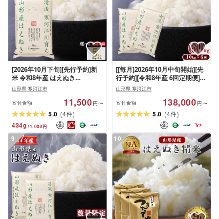
[2026年10月下旬][先行予約]新
[[毎月]2026年10月中旬開始][先
米 令和8年産 はえぬき
行予約][令和8年産 6回定期便]は
5kg(5kg×1袋) 清流寒河江川育
えぬき 合計60kg(10kg×6回)清
山形県 寒河江市
山形県 寒河江市
ち 山形産はえぬき 山形県産
流寒河江川育ち 山形産はえぬき
11,500
138,000
2026年産 精米 5キロ 0115-C-
山形県産 2026年産 精米 60キロ
寄付金額
寄付金額
円〜
円〜
JA007-202610下
138-C-JA013-202610中-毎月
(
)
(
)
5.0
4
5.0
4
件
件
434
g
/
1,000
円
9
10