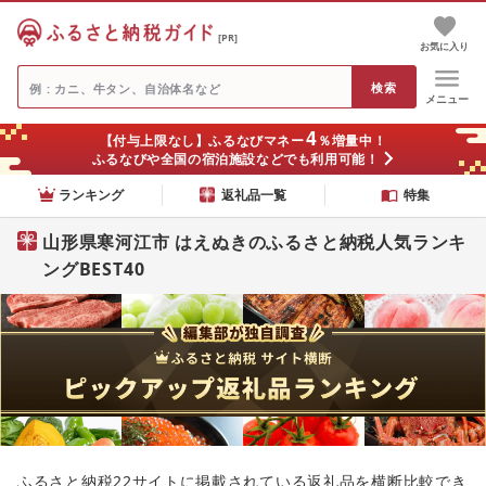
[PR]
お気に入り
メニュー
4
【付与上限なし】ふるなびマネー
％増量中！
ふるなびや全国の宿泊施設などでも利用可能！
ランキング
返礼品一覧
特集
山形県寒河江市 はえぬきのふるさと納税人気ランキ
ングBEST40
ふるさと納税22サイトに掲載されている返礼品を横断比較でき