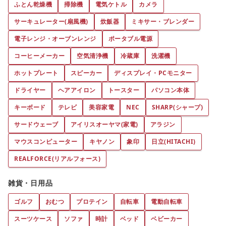
ふとん乾燥機
掃除機
電気ケトル
カメラ
サーキュレーター(扇風機)
炊飯器
ミキサー・ブレンダー
電子レンジ・オーブンレンジ
ポータブル電源
コーヒーメーカー
空気清浄機
冷蔵庫
洗濯機
ホットプレート
スピーカー
ディスプレイ・PCモニター
ドライヤー
ヘアアイロン
トースター
パソコン本体
キーボード
テレビ
美容家電
NEC
SHARP(シャープ)
サードウェーブ
アイリスオーヤマ(家電)
アラジン
マウスコンピューター
キヤノン
象印
日立(HITACHI)
REALFORCE(リアルフォース)
雑貨・日用品
ゴルフ
おむつ
プロテイン
自転車
電動自転車
スーツケース
ソファ
時計
ベッド
ベビーカー