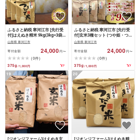
ふるさと納税 寒河江市 [先行受
ふるさと納税 寒河江市 [先行受
付]はえぬき精米 9kg(3kg×3袋)
付]玄米3種セット (つや姫・つき
山形県産 令和8年産
あかり・はえぬき 計9kg) 令和8
山形県 寒河江市
山形県 寒河江市
年産
24,000
24,000
寄付金額
寄付金額
円〜
円〜
(
)
(
)
0
0
件
件
375
g
375
g
/
1,000
円
/
1,000
円
19
20
[ジオンジファーム]はえぬき玄
[ジオンジファーム]はえぬき精