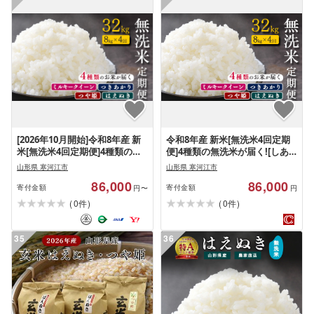
[2026年10月開始]令和8年産 新
令和8年産 新米[無洗米4回定期
米[無洗米4回定期便]4種類の無
便]4種類の無洗米が届く![しあ
洗米が届く![しあわせ定期便] 合
わせ定期便] 合計 32kg ( 毎月
山形県 寒河江市
山形県 寒河江市
計 32kg ( 毎月8kgお届け ) 山形
8kgお届け ) 山形県産 2026年産
86,000
86,000
県産 2026年 ミルキークイーン
[選べる配送時期]ミルキークイ
寄付金額
寄付金額
円〜
円
つきあかり つや姫 はえぬき
ーン つきあかり つや姫 はえぬ
(
)
(
)
0
0
件
件
086-C-JF030-10
き
35
36