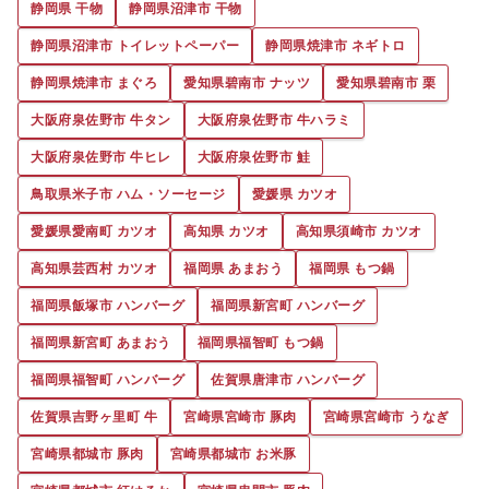
静岡県 干物
静岡県沼津市 干物
静岡県沼津市 トイレットペーパー
静岡県焼津市 ネギトロ
静岡県焼津市 まぐろ
愛知県碧南市 ナッツ
愛知県碧南市 栗
大阪府泉佐野市 牛タン
大阪府泉佐野市 牛ハラミ
大阪府泉佐野市 牛ヒレ
大阪府泉佐野市 鮭
鳥取県米子市 ハム・ソーセージ
愛媛県 カツオ
愛媛県愛南町 カツオ
高知県 カツオ
高知県須崎市 カツオ
高知県芸西村 カツオ
福岡県 あまおう
福岡県 もつ鍋
福岡県飯塚市 ハンバーグ
福岡県新宮町 ハンバーグ
福岡県新宮町 あまおう
福岡県福智町 もつ鍋
福岡県福智町 ハンバーグ
佐賀県唐津市 ハンバーグ
佐賀県吉野ヶ里町 牛
宮崎県宮崎市 豚肉
宮崎県宮崎市 うなぎ
宮崎県都城市 豚肉
宮崎県都城市 お米豚