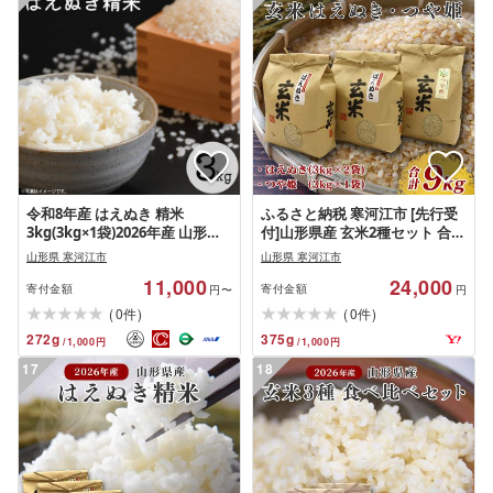
令和8年産 はえぬき 精米
ふるさと納税 寒河江市 [先行受
3kg(3kg×1袋)2026年産 山形県
付]山形県産 玄米2種セット 合計
産 [2026年9月下旬頃から順次発
9kg[つや姫・はえぬき] 令和8年
山形県 寒河江市
山形県 寒河江市
送予定]
産
11,000
24,000
寄付金額
寄付金額
円〜
円
(
)
(
)
0
0
件
件
272
g
375
g
/
1,000
円
/
1,000
円
17
18