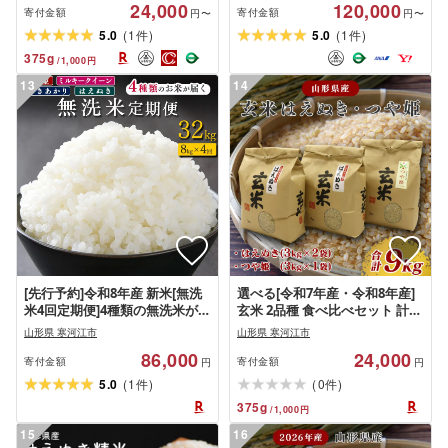
24,000
120,000
産 山形県産 お取り寄せ 小分け
数月-R8
寄付金額
寄付金額
円〜
円〜
便利 農家直送 SDGs 東北 山形
(
)
(
)
5.0
1
5.0
1
件
件
ふるさと納税玄米
375
g
/
1,000
円
13
14
[先行予約]令和8年産 新米[無洗
選べる[令和7年産・令和8年産]
米4回定期便]4種類の無洗米が届
玄米 2品種 食べ比べセット 計
く![しあわせ定期便] 合計 32kg (
9kg(はえぬき 3kg×2袋・つや姫
山形県 寒河江市
山形県 寒河江市
毎月8kgお届け ) 山形県産 2026
3kg×1袋) 2025年産 2026年産 山
86,000
24,000
年産 はえぬき つや姫 ミルキー
形県産 お取り寄せ 小分け 便利
寄付金額
寄付金額
円
円
クイーン つきあかり 無洗米 精
農家直送 SDGs 東北 山形 ふるさ
(
)
(
)
5.0
1
0
件
件
米 米 山形県産 小分け 4キロ 8キ
と納税玄米
375
g
/
1,000
円
ロ
15
16