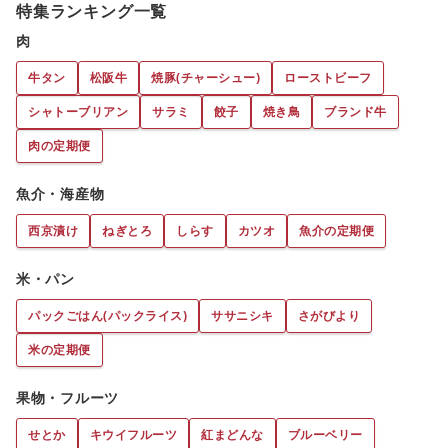
特集ランキング一覧
肉
牛タン
松阪牛
焼豚(チャーシュー)
ローストビーフ
シャトーブリアン
サラミ
餃子
焼き鳥
ブランド牛
肉の定期便
魚介・海産物
西京漬け
ねぎとろ
しらす
カツオ
魚介の定期便
米・パン
パックごはん(パックライス)
ササニシキ
さがびより
米の定期便
果物・フルーツ
せとか
キウイフルーツ
紅まどんな
ブルーベリー