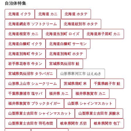
自治体特集
北海道 イクラ
北海道 カニ
北海道 ホタテ
北海道網走市 ソフトクリーム
北海道紋別市 ホタテ
北海道根室市 カニ
北海道当別町 ロイズ
北海道弟子屈町 カニ
北海道白糠町 イクラ
北海道白糠町 サーモン
北海道別海町 牛タン
北海道別海町 ホタテ
岩手県花巻市 牛タン
宮城県気仙沼市 鮭
宮城県気仙沼市 タラバガニ
山形県寒河江市 はえぬき
山形県上山市 シュークリーム
茨城県境町 米
千葉県銚子市 鮭
千葉県勝浦市 塩サバ
福井県 カニ
福井県敦賀市 カニ
福井県敦賀市 ブラックタイガー
山梨県 シャインマスカット
山梨県富士吉田市 シャインマスカット
山梨県富士吉田市 炭酸水
山梨県富士吉田市 羽毛布団
岐阜県関市 爪切
岐阜県関市 包丁