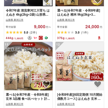
令和7年産 清流寒河江川育ち は
選べる[令和7年産・令和8年産]
えぬき 4kg(2kg×2袋) 山形県産
はえぬき 精米 9kg(3kg×3
2025年産 精米 4キロ
袋)2025年産 2026年産 山形県産
山形県 寒河江市
山形県 寒河江市
お取り寄せ 小分け 便利 農家直
9,000
24,000
送 産地直送 SDGs 有機質肥料 3
寄付金額
寄付金額
円〜
円
キロ 6キロ 9キロ 東北 山形 ふる
(
)
(
)
5.0
2
3.0
1
件
件
さと納税 白米
444
g
375
g
/
1,000
円
/
1,000
円
11
12
選べる[令和7年産・令和8年産]
[令和8年産][6回定期便:10月開始
玄米 3品種 食べ比べセット 計
偶数月コース] はえぬき 玄米 合
9kg(はえぬき つや姫 つきあか
計60kg (10kg(5kg×2袋)× 6回)
山形県 寒河江市
山形県 寒河江市
り 各3kg×1袋) 2025年産 2026年
山形県産 [ 新米 ] 120-C-JF017-偶