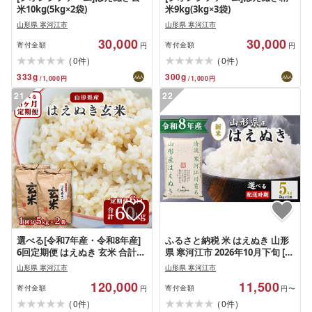
米10kg(5kg×2袋)
米9kg(3kg×3袋)
山形県 寒河江市
山形県 寒河江市
30,000
30,000
寄付金額
寄付金額
円
円
(
)
(
)
0
0
件
件
333
g
300
g
/
1,000
円
/
1,000
円
21
22
選べる[令和7年産・令和8年産]
ふるさと納税 米 はえぬき 山形
6回定期便 はえぬき 玄米 合計
県 寒河江市 2026年10月下旬 [先
60kg (10kg× 6回) 2025年産
行予約]新米 令和8年産 はえぬき
山形県 寒河江市
山形県 寒河江市
2026年産 山形県産お取り寄せ
5kg(5kg×1袋) 清流寒河江川育
120,000
11,500
小分け 便利 農家直送 ごはん 東
ち 山形産はえぬき 山形県…
寄付金額
寄付金額
円
円〜
北 5キロ 10キロ 60キロ 6ヵ月 6
(
)
(
)
0
0
件
件
ヶ月 配送時期 選べる 山形 米ど