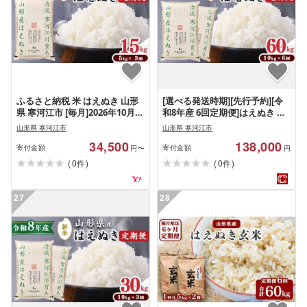
ふるさと納税 米 はえぬき 山形
[選べる発送時期][先行予約][令
県 寒河江市 [毎月]2026年10月下
和8年産 6回定期便]はえぬき 合
旬開始 [先行予約] 令和8年産 3回
計60kg(10kg×6回)清流寒河江川
山形県 寒河江市
山形県 寒河江市
定期便 はえぬき 合計
育ち 山形産はえぬき 山形県産
34,500
138,000
15kg(5kg×3回)清流寒河江川育
2026年産 精米 60キロ 138-C-
寄付金額
寄付金額
円〜
円
ち …
JA013(令和8年産)
(
)
(
)
0
0
件
件
27
28