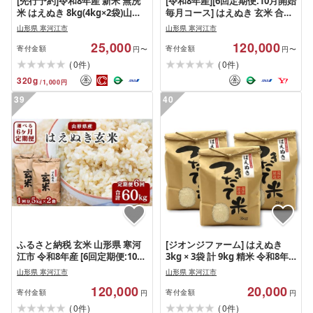
[先行予約]令和8年産 新米 無洗
[令和8年産][6回定期便:10月開始
米 はえぬき 8kg(4kg×2袋)山形
毎月コース] はえぬき 玄米 合計
県産 [2026年9月下旬頃から順次
60kg (10kg(5kg×2袋)× 6回) 山
山形県 寒河江市
山形県 寒河江市
発送予定] 025-C-JF034-R8
形県産 [ 新米 ] 120-C-JF017-毎
25,000
120,000
月-R8
寄付金額
寄付金額
円〜
円〜
(
)
(
)
0
0
件
件
320
g
/
1,000
円
39
40
ふるさと納税 玄米 山形県 寒河
[ジオンジファーム] はえぬき
江市 令和8年産 [6回定期便:10月
3kg × 3袋 計 9kg 精米 令和8年
開始毎月コース] はえぬき 玄米
産 山形県産[2026年9月下旬頃よ
山形県 寒河江市
山形県 寒河江市
合計60kg (10kg(5kg×2袋)× 6回)
り発送予定]
120,000
20,000
山形県産 新米 120-C…
寄付金額
寄付金額
円
円
(
)
(
)
0
0
件
件