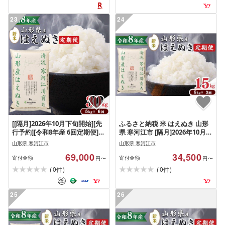
ころ 2025年 定期便 6か月
23
24
[[隔月]2026年10月下旬開始][先
ふるさと納税 米 はえぬき 山形
行予約][令和8年産 6回定期便]は
県 寒河江市 [隔月]2026年10月下
えぬき 合計30kg(5kg×6回)清流
旬開始 [先行予約] 令和8年産 3回
山形県 寒河江市
山形県 寒河江市
寒河江川育ち 山形産はえぬき
定期便 はえぬき 合計
69,000
34,500
山形県産 2026年産 精米 30キロ
15kg(5kg×3回)清流寒河江川育
寄付金額
寄付金額
円〜
円〜
069-C-JA022-202610下-隔月
ち …
(
)
(
)
0
0
件
件
25
26