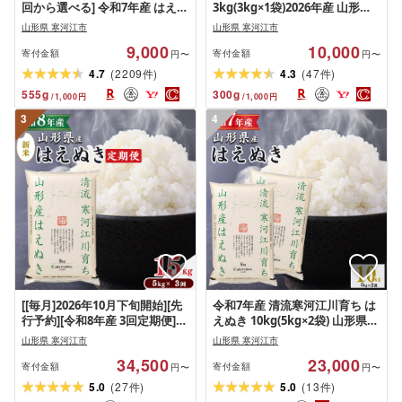
回から選べる] 令和7年産 はえぬ
3kg(3kg×1袋)2026年産 山形県
き 4kg 〜 30kg 山形県産 2025年
産 [2026年9月下旬頃から順次発
山形県 寒河江市
山形県 寒河江市
産 4キロ 5キロ 7キロ 10キロ
送予定]
9,000
10,000
5kg 7kg 10kg 定期便 3回定期便
寄付金額
寄付金額
円〜
円〜
白米 お米 山形産 ブランド米 3
(
)
(
)
4.7
2209
4.3
47
件
件
回 3か月 発送時期 配送時期 送
555
g
300
g
/
1,000
円
/
1,000
円
料無料
3
4
[[毎月]2026年10月下旬開始][先
令和7年産 清流寒河江川育ち は
行予約][令和8年産 3回定期便]は
えぬき 10kg(5kg×2袋) 山形県産
えぬき 合計15kg(5kg×3回)清流
2025年産 精米 10キロ
山形県 寒河江市
山形県 寒河江市
寒河江川育ち 山形産はえぬき
34,500
23,000
山形県産 2026年産 精米 15キロ
寄付金額
寄付金額
円〜
円〜
0345-C-JA021-202610下-毎月
(
)
(
)
5.0
27
5.0
13
件
件