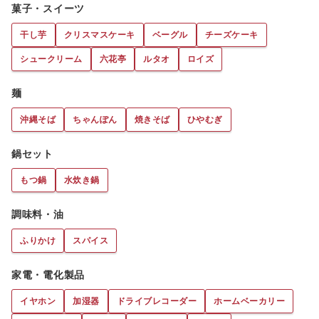
菓子・スイーツ
干し芋
クリスマスケーキ
ベーグル
チーズケーキ
シュークリーム
六花亭
ルタオ
ロイズ
麺
沖縄そば
ちゃんぽん
焼きそば
ひやむぎ
鍋セット
もつ鍋
水炊き鍋
調味料・油
ふりかけ
スパイス
家電・電化製品
イヤホン
加湿器
ドライブレコーダー
ホームベーカリー