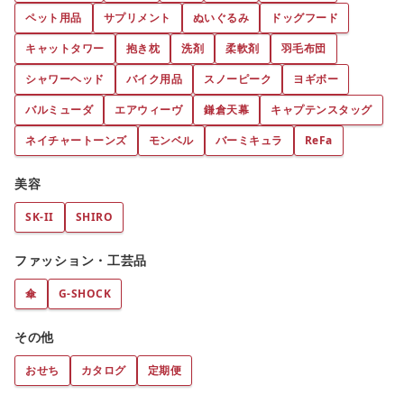
ペット用品
サプリメント
ぬいぐるみ
ドッグフード
キャットタワー
抱き枕
洗剤
柔軟剤
羽毛布団
シャワーヘッド
バイク用品
スノーピーク
ヨギボー
バルミューダ
エアウィーヴ
鎌倉天幕
キャプテンスタッグ
ネイチャートーンズ
モンベル
バーミキュラ
ReFa
美容
SK-II
SHIRO
ファッション・工芸品
傘
G-SHOCK
その他
おせち
カタログ
定期便