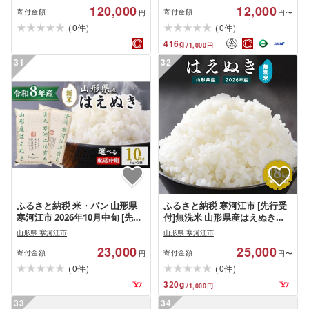
山形県産 [ 新米 ] 120-C-JF017-R8
定] 012-C-JF039-R8
120,000
12,000
寄付金額
寄付金額
円
円〜
(
)
(
)
0
0
件
件
416
g
/
1,000
円
31
32
ふるさと納税 米・パン 山形県
ふるさと納税 寒河江市 [先行受
寒河江市 2026年10月中旬 [先行
付]無洗米 山形県産はえぬき
予約]新米 令和8年産 はえぬき
8kg (4kg×2袋) 令和8年産
山形県 寒河江市
山形県 寒河江市
10kg(5kg×2袋) 清流寒河江川育
23,000
25,000
ち 山形産はえぬき 山形県産 …
寄付金額
寄付金額
円
円〜
(
)
(
)
0
0
件
件
320
g
/
1,000
円
33
34