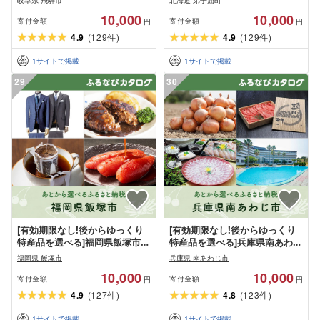
岐阜県 飛騨市
北海道 弟子屈町
10,000
10,000
寄付金額
寄付金額
円
円
4.9
(
129
)
4.9
(
129
)
件
件
1
サイトで掲載
1
サイトで掲載
29
30
[有効期限なし!後からゆっくり
[有効期限なし!後からゆっくり
特産品を選べる]福岡県飯塚市カ
特産品を選べる]兵庫県南あわじ
タログポイント
市カタログポイント
福岡県 飯塚市
兵庫県 南あわじ市
10,000
10,000
寄付金額
寄付金額
円
円
4.9
(
127
)
4.8
(
123
)
件
件
1
サイトで掲載
1
サイトで掲載