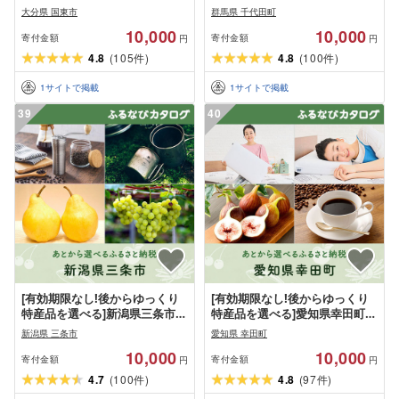
タログポイント
カタログポイント
大分県 国東市
群馬県 千代田町
10,000
10,000
寄付金額
寄付金額
円
円
4.8
(
105
)
4.8
(
100
)
件
件
1
サイトで掲載
1
サイトで掲載
39
40
[有効期限なし!後からゆっくり
[有効期限なし!後からゆっくり
特産品を選べる]新潟県三条市カ
特産品を選べる]愛知県幸田町カ
タログポイント
タログポイント
新潟県 三条市
愛知県 幸田町
10,000
10,000
寄付金額
寄付金額
円
円
4.7
(
100
)
4.8
(
97
)
件
件