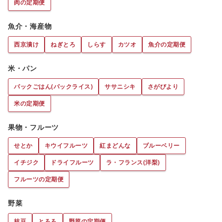
肉の定期便
魚介・海産物
西京漬け
ねぎとろ
しらす
カツオ
魚介の定期便
米・パン
パックごはん(パックライス)
ササニシキ
さがびより
米の定期便
果物・フルーツ
せとか
キウイフルーツ
紅まどんな
ブルーベリー
イチジク
ドライフルーツ
ラ・フランス(洋梨)
フルーツの定期便
野菜
枝豆
とろろ
野菜の定期便