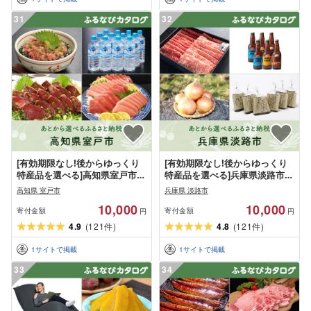
31
32
[有効期限なし!後からゆっくり
[有効期限なし!後からゆっくり
特産品を選べる]高知県室戸市カ
特産品を選べる]兵庫県淡路市カ
タログポイント
タログポイント
高知県 室戸市
兵庫県 淡路市
10,000
10,000
寄付金額
寄付金額
円
円
4.9
(
121
)
4.8
(
121
)
件
件
1
サイトで掲載
1
サイトで掲載
33
34