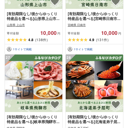
[有効期限なし!後からゆっくり
[有効期限なし!後からゆっくり
特産品を選べる]山形県上山市カ
特産品を選べる]宮崎県日南市カ
タログポイント
タログポイント
山形県 上山市
宮崎県 日南市
10,000
10,000
寄付金額
寄付金額
円
円
4.8
(
138
)
4.9
(
131
)
件
件
1
サイトで掲載
1
サイトで掲載
27
28
[有効期限なし!後からゆっくり
[有効期限なし!後からゆっくり
特産品を選べる]岐阜県飛騨市カ
特産品を選べる]北海道弟子屈町
タログポイント
カタログポイント