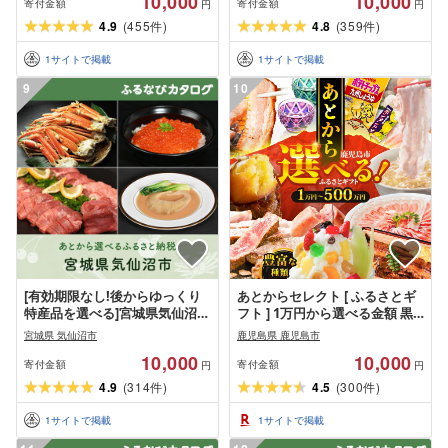
10,000
10,000
寄付金額
寄付金額
円
円
4.9
(
455
)
4.8
(
359
)
件
件
1
サイトで掲載
1
サイトで掲載
9
10
[有効期限なし!後からゆっくり
あとからセレクト [ ふるさとギ
特産品を選べる]宮城県気仙沼市
フト ] 1万円から選べる金額 黒
カタログポイント
毛和牛 牛肉 豚肉 鶏肉 惣菜 おか
宮城県 気仙沼市
鹿児島県 鹿児島市
ず 焼酎 切子 うなぎ 野菜 お茶 ス
10,000
10,000
イーツ 後から 選べる ゆっくり
寄付金額
寄付金額
円
円
選ぶ カタログ ギフト 豊富な品
4.9
(
314
)
4.5
(
300
)
件
件
揃え 送料無料 [ 鹿児島県 鹿児島
市 ]
1
サイトで掲載
1
サイトで掲載