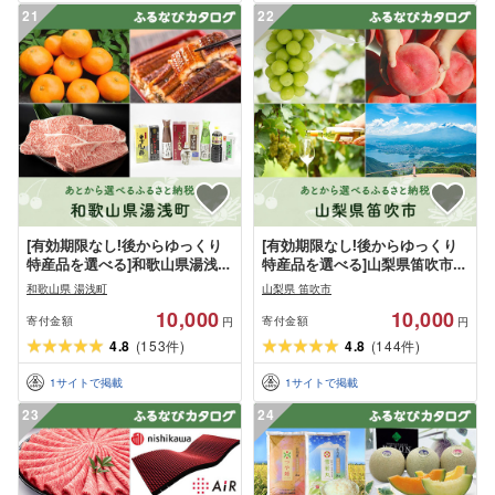
21
22
[有効期限なし!後からゆっくり
[有効期限なし!後からゆっくり
特産品を選べる]和歌山県湯浅町
特産品を選べる]山梨県笛吹市カ
カタログポイント
タログポイント
和歌山県 湯浅町
山梨県 笛吹市
10,000
10,000
寄付金額
寄付金額
円
円
4.8
(
153
)
4.8
(
144
)
件
件
1
サイトで掲載
1
サイトで掲載
23
24