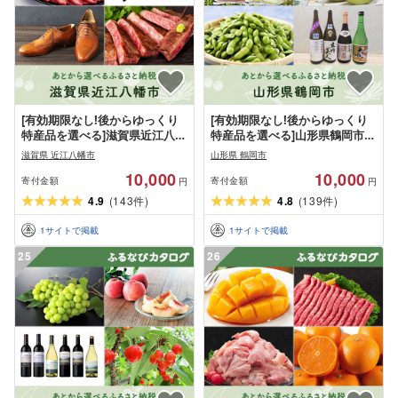
[有効期限なし!後からゆっくり
[有効期限なし!後からゆっくり
特産品を選べる]滋賀県近江八幡
特産品を選べる]山形県鶴岡市カ
市カタログポイント
タログポイント
滋賀県 近江八幡市
山形県 鶴岡市
10,000
10,000
寄付金額
寄付金額
円
円
4.9
(
143
)
4.8
(
139
)
件
件
1
サイトで掲載
1
サイトで掲載
25
26