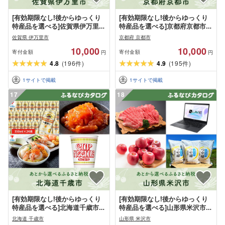
[有効期限なし!後からゆっくり
[有効期限なし!後からゆっくり
特産品を選べる]佐賀県伊万里市
特産品を選べる]京都府京都市カ
カタログポイント
タログポイント
佐賀県 伊万里市
京都府 京都市
10,000
10,000
寄付金額
寄付金額
円
円
4.8
(
196
)
4.9
(
195
)
件
件
1
サイトで掲載
1
サイトで掲載
17
18
[有効期限なし!後からゆっくり
[有効期限なし!後からゆっくり
特産品を選べる]北海道千歳市カ
特産品を選べる]山形県米沢市カ
タログポイント
タログポイント
北海道 千歳市
山形県 米沢市