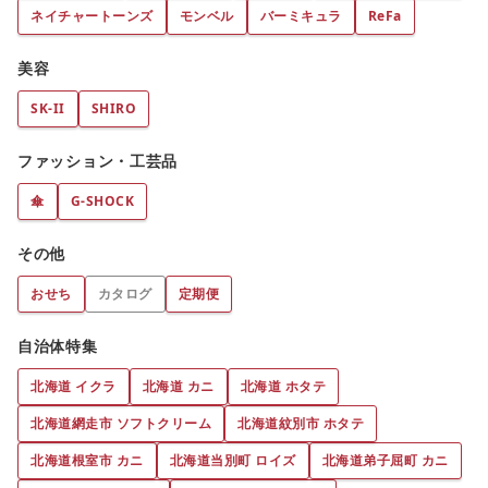
ネイチャートーンズ
モンベル
バーミキュラ
ReFa
美容
SK-II
SHIRO
ファッション・工芸品
傘
G-SHOCK
その他
おせち
カタログ
定期便
自治体特集
北海道 イクラ
北海道 カニ
北海道 ホタテ
北海道網走市 ソフトクリーム
北海道紋別市 ホタテ
北海道根室市 カニ
北海道当別町 ロイズ
北海道弟子屈町 カニ