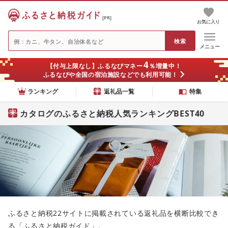
[PR]
お気に入り
メニュー
4
【付与上限なし】ふるなびマネー
％増量中！
ふるなびや全国の宿泊施設などでも利用可能！
ランキング
返礼品一覧
特集
カタログのふるさと納税人気ランキングBEST40
ふるさと納税22サイトに掲載されている返礼品を横断比較でき
る「ふるさと納税ガイド」。