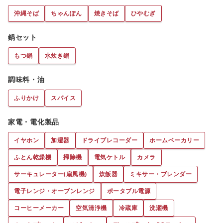
沖縄そば
ちゃんぽん
焼きそば
ひやむぎ
鍋セット
もつ鍋
水炊き鍋
調味料・油
ふりかけ
スパイス
家電・電化製品
イヤホン
加湿器
ドライブレコーダー
ホームベーカリー
ふとん乾燥機
掃除機
電気ケトル
カメラ
サーキュレーター(扇風機)
炊飯器
ミキサー・ブレンダー
電子レンジ・オーブンレンジ
ポータブル電源
コーヒーメーカー
空気清浄機
冷蔵庫
洗濯機