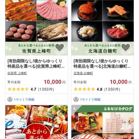
[有効期限なし!後からゆっくり
[有効期限なし!後からゆっくり
特産品を選べる]佐賀県上峰町カ
特産品を選べる]北海道白糠町カ
タログポイント
タログポイント
佐賀県 上峰町
北海道 白糠町
10,000
10,000
寄付金額
寄付金額
円
円
4.7
(
1363
)
4.8
(
1350
)
件
件
1
サイトで掲載
1
サイトで掲載
3
4