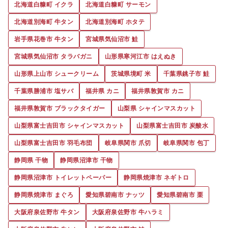
北海道白糠町 イクラ
北海道白糠町 サーモン
北海道別海町 牛タン
北海道別海町 ホタテ
岩手県花巻市 牛タン
宮城県気仙沼市 鮭
宮城県気仙沼市 タラバガニ
山形県寒河江市 はえぬき
山形県上山市 シュークリーム
茨城県境町 米
千葉県銚子市 鮭
千葉県勝浦市 塩サバ
福井県 カニ
福井県敦賀市 カニ
福井県敦賀市 ブラックタイガー
山梨県 シャインマスカット
山梨県富士吉田市 シャインマスカット
山梨県富士吉田市 炭酸水
山梨県富士吉田市 羽毛布団
岐阜県関市 爪切
岐阜県関市 包丁
静岡県 干物
静岡県沼津市 干物
静岡県沼津市 トイレットペーパー
静岡県焼津市 ネギトロ
静岡県焼津市 まぐろ
愛知県碧南市 ナッツ
愛知県碧南市 栗
大阪府泉佐野市 牛タン
大阪府泉佐野市 牛ハラミ