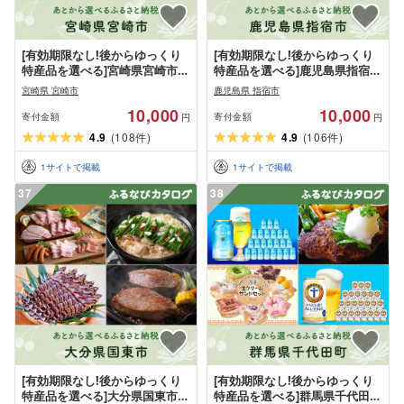
[有効期限なし!後からゆっくり
[有効期限なし!後からゆっくり
特産品を選べる]宮崎県宮崎市カ
特産品を選べる]鹿児島県指宿市
タログポイント
カタログポイント
宮崎県 宮崎市
鹿児島県 指宿市
10,000
10,000
寄付金額
寄付金額
円
円
4.9
(
108
)
4.9
(
106
)
件
件
1
サイトで掲載
1
サイトで掲載
37
38
[有効期限なし!後からゆっくり
[有効期限なし!後からゆっくり
特産品を選べる]大分県国東市カ
特産品を選べる]群馬県千代田町