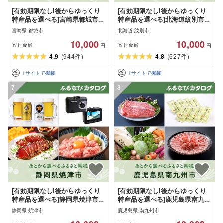
[有効期限なし!後からゆっくり
[有効期限なし!後からゆっくり
特産品を選べる]宮崎県都城市カ
特産品を選べる]北海道紋別市カ
タログポイント
タログポイント
宮崎県 都城市
北海道 紋別市
10,000
10,000
寄付金額
寄付金額
円
円
4.9
(
944
)
4.8
(
627
)
件
件
1
サイトで掲載
1
サイトで掲載
7
8
[有効期限なし!後からゆっくり
[有効期限なし!後からゆっくり
特産品を選べる]静岡県焼津市カ
特産品を選べる]鹿児島県南九州
タログポイント
市カタログポイント
静岡県 焼津市
鹿児島県 南九州市