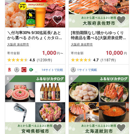
＼付与率30% 9/30迄延長/ あと
[有効期限なし!後からゆっくり
から選べる さのちょくカタログ
特産品を選べる]大阪府泉佐野市
有効期限なし 満足度9割 ランキ
カタログポイント
大阪府 泉佐野市
大阪府 泉佐野市
ング急上昇中 カタログ 肉 よな
1,000
10,000
よなエール 牛たん ビール 酒 か
寄付金額
寄付金額
円〜
円
に サーモン 野菜 うなぎ タオル
4.5
(
1239
)
4.7
(
1187
)
件
件
ティッシュ 日用品 あとからセ
レクト 楽天限定 大阪府 泉佐野
14
サイトで比較
1
サイトで掲載
市
5
6