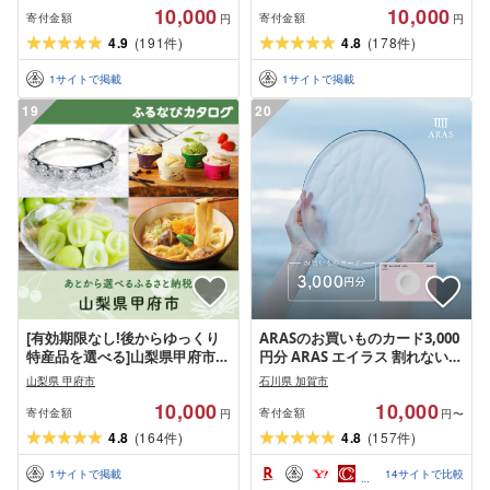
10,000
10,000
寄付金額
寄付金額
円
円
4.9
(
191
)
4.8
(
178
)
件
件
1
サイトで掲載
1
サイトで掲載
19
20
[有効期限なし!後からゆっくり
ARASのお買いものカード3,000
特産品を選べる]山梨県甲府市カ
円分 ARAS エイラス 割れない
タログポイント
うつわ 贈り物 ギフト カタログ
山梨県 甲府市
石川県 加賀市
ギフト 1万円 10000円 aras ふる
10,000
10,000
さと納税
寄付金額
寄付金額
円
円〜
4.8
(
164
)
4.8
(
157
)
件
件
1
サイトで掲載
14
サイトで比較