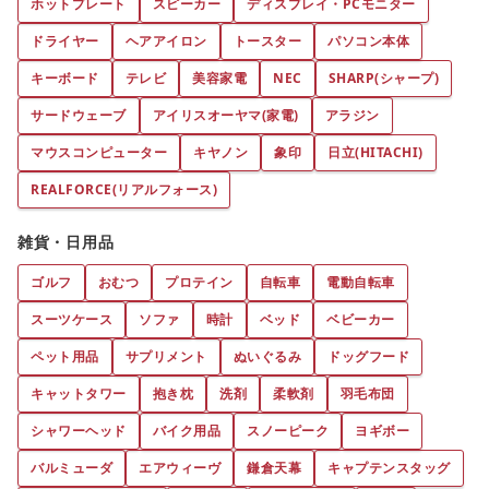
ホットプレート
スピーカー
ディスプレイ・PCモニター
ドライヤー
ヘアアイロン
トースター
パソコン本体
キーボード
テレビ
美容家電
NEC
SHARP(シャープ)
サードウェーブ
アイリスオーヤマ(家電)
アラジン
マウスコンピューター
キヤノン
象印
日立(HITACHI)
REALFORCE(リアルフォース)
雑貨・日用品
ゴルフ
おむつ
プロテイン
自転車
電動自転車
スーツケース
ソファ
時計
ベッド
ベビーカー
ペット用品
サプリメント
ぬいぐるみ
ドッグフード
キャットタワー
抱き枕
洗剤
柔軟剤
羽毛布団
シャワーヘッド
バイク用品
スノーピーク
ヨギボー
バルミューダ
エアウィーヴ
鎌倉天幕
キャプテンスタッグ