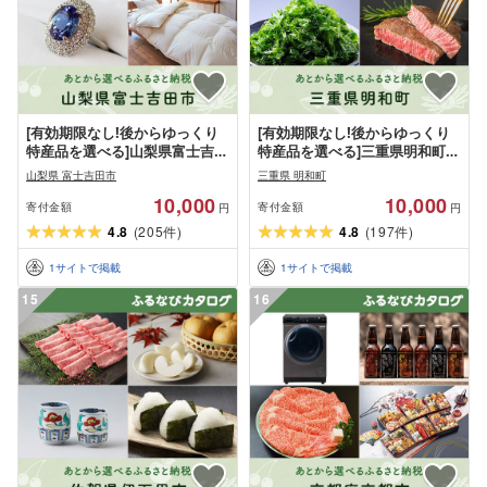
[有効期限なし!後からゆっくり
[有効期限なし!後からゆっくり
特産品を選べる]山梨県富士吉田
特産品を選べる]三重県明和町カ
市カタログポイント
タログポイント
山梨県 富士吉田市
三重県 明和町
10,000
10,000
寄付金額
寄付金額
円
円
4.8
(
205
)
4.8
(
197
)
件
件
1
サイトで掲載
1
サイトで掲載
15
16