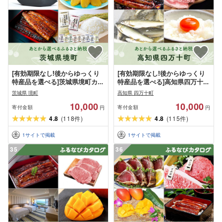
[有効期限なし!後からゆっくり
[有効期限なし!後からゆっくり
特産品を選べる]茨城県境町カタ
特産品を選べる]高知県四万十町
ログポイント
カタログポイント
茨城県 境町
高知県 四万十町
10,000
10,000
寄付金額
寄付金額
円
円
4.8
(
118
)
4.8
(
115
)
件
件
1
サイトで掲載
1
サイトで掲載
35
36