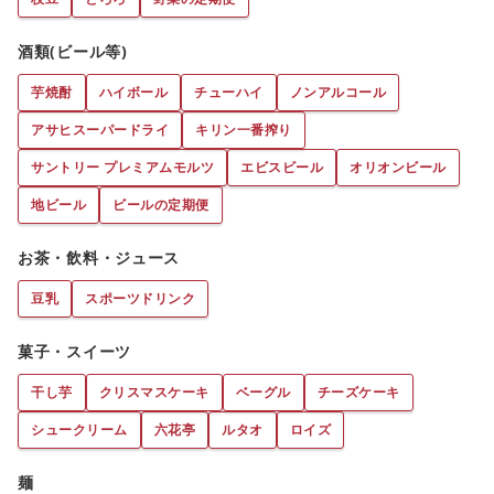
酒類(ビール等)
芋焼酎
ハイボール
チューハイ
ノンアルコール
アサヒスーパードライ
キリン一番搾り
サントリー プレミアムモルツ
エビスビール
オリオンビール
地ビール
ビールの定期便
お茶・飲料・ジュース
豆乳
スポーツドリンク
菓子・スイーツ
干し芋
クリスマスケーキ
ベーグル
チーズケーキ
シュークリーム
六花亭
ルタオ
ロイズ
麺