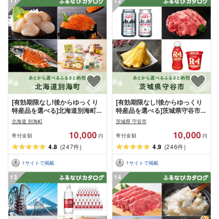
11
12
[有効期限なし!後からゆっくり
[有効期限なし!後からゆっくり
特産品を選べる]北海道別海町カ
特産品を選べる]茨城県守谷市カ
タログポイント
タログポイント
北海道 別海町
茨城県 守谷市
10,000
10,000
寄付金額
寄付金額
円
円
4.8
(
247
)
4.9
(
246
)
件
件
1
サイトで掲載
1
サイトで掲載
13
14