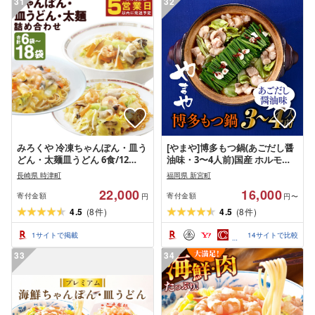
31
32
みろくや 冷凍ちゃんぽん・皿う
[やまや]博多もつ鍋(あごだし醤
どん・太麺皿うどん 6食/12
油味・3〜4人前)国産 ホルモン
食/18食 選べる内容量 3種類 セ
牛小腸 ちゃんぽん麺 特製スー
長崎県 時津町
福岡県 新宮町
ット 具材付き 長崎 ちゃんぽん
プ[もつ鍋・醤油味]
22,000
16,000
皿うどん 冷凍 簡単 お手軽 送料
寄付金額
寄付金額
円
円〜
無料
4.5
(
8
)
4.5
(
8
)
件
件
1
サイトで掲載
14
サイトで比較
33
34