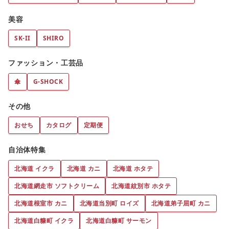
美容
SK-II
SHIRO
ファッション・工芸品
傘
G-SHOCK
その他
おせち
カタログ
定期便
自治体特集
北海道 イクラ
北海道 カニ
北海道 ホタテ
北海道網走市 ソフトクリーム
北海道紋別市 ホタテ
北海道根室市 カニ
北海道当別町 ロイズ
北海道弟子屈町 カニ
北海道白糠町 イクラ
北海道白糠町 サーモン