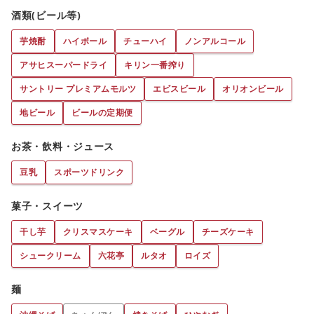
酒類(ビール等)
芋焼酎
ハイボール
チューハイ
ノンアルコール
アサヒスーパードライ
キリン一番搾り
サントリー プレミアムモルツ
エビスビール
オリオンビール
地ビール
ビールの定期便
お茶・飲料・ジュース
豆乳
スポーツドリンク
菓子・スイーツ
干し芋
クリスマスケーキ
ベーグル
チーズケーキ
シュークリーム
六花亭
ルタオ
ロイズ
麺