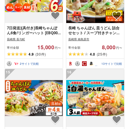
7日発送)[具付き]長崎ちゃんぽ
長崎 ちゃんぽん 皿うどん 詰合
ん6食/リンガーハット [EBQ001]
せセット / スープ付きチャンポ
ちゃんぽん 麺
ン スープ付き皿うどん 国産 食
長崎県 長与町
長崎県 南島原市
べ比べ ギフト プレゼント贈答
15,000
8,000
用 お手軽 簡単 常温 ちゃんぽん
寄付金額
寄付金額
円〜
円〜
麺 スープの素 / 南島原市 / 川崎
4.9
(
30
)
4.0
(
25
)
件
件
2
サイトで比較
13
サイトで比較
15
16