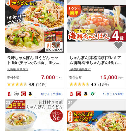
長崎ちゃんぽん 皿うどん セッ
ちゃんぽん[本格追求]プレミア
ト 6食 (チャンポン4食、皿ウド
ム 海鮮冷凍ちゃんぽん4食 / ち
ン2食) / ちゃんぽん チャンポン
ゃんぽん チャンポン 長崎ちゃ
長崎県 南島原市
長崎県 南島原市
麺 皿ウドン さらうどん 乾麺 /
んぽん 麺 海鮮 冷凍食品 チャン
7,000
15,000
南島原市 / 狩野食品
ポン 冷凍 国産 スープ付き ちゃ
寄付金額
寄付金額
円〜
円〜
んぽん 長崎 麺 チャンポン麺 /
4.6
(
14
)
4.7
(
13
)
件
件
南島原市 / こじま製麺
13
サイトで比較
12
サイトで比較
23
24