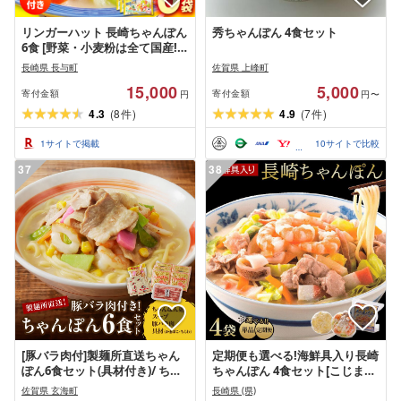
リンガーハット 長崎ちゃんぽん
秀ちゃんぽん 4食セット
6食 [野菜・小麦粉は全て国産!]
長与町/ リンガーハット
長崎県 長与町
佐賀県 上峰町
[EBQ001] ちゃんぽん ちゃんぽ
15,000
5,000
ん麺 スープ チャンポン 国産 国
寄付金額
寄付金額
円
円〜
産小麦粉 国産 国産野菜 野菜 具
4.3
(
8
)
4.9
(
7
)
件
件
入り 具材付き 海鮮 冷凍 簡単
1
サイトで掲載
10
サイトで比較
37
38
[豚バラ肉付]製麺所直送ちゃん
定期便も選べる!海鮮具入り長崎
ぽん6食セット(具材付き)/ ちゃ
ちゃんぽん 4食セット[こじま製
んぽん チャンポン 6食 豚肉 豚
麺] | 特産品 ちゃんぽん 冷凍麺
佐賀県 玄海町
長崎県 (県)