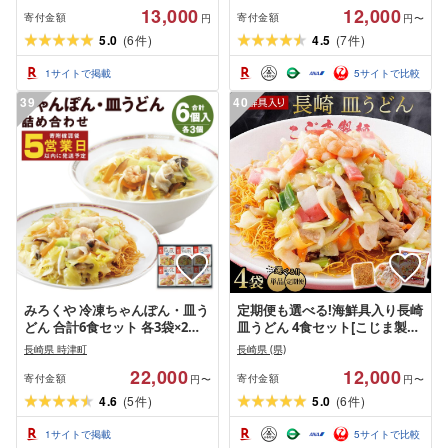
バラ肉 麺 ゆで麺 製麺 直送 具材
ちゃんぽん麺 ちゃんぽんスープ
13,000
12,000
国産 佐賀県 玄海町
チャンポン麺 冷凍食品 海鮮具
寄付金額
寄付金額
円
円〜
入りちゃんぽん 長崎県 郷土料
5.0
(
6
)
4.5
(
7
)
件
件
理 レンチン ご当地麺 長崎チャ
ンポン
1
サイトで掲載
5
サイトで比較
39
40
みろくや 冷凍ちゃんぽん・皿う
定期便も選べる!海鮮具入り長崎
どん 合計6食セット 各3袋×2種
皿うどん 4食セット[こじま製麺]
類 具材付き 長崎 ちゃんぽん 皿
| お土産 グルメ 取り寄せ ご当
長崎県 時津町
長崎県 (県)
うどん 冷凍 簡単 お手軽 送料無
地 ご当地グルメ 皿うどん 長崎
22,000
12,000
料
皿うどん 特産品 特産 名産品 名
寄付金額
寄付金額
円〜
円〜
産 納税 セット ご当地麺 麺類 麺
4.6
(
5
)
5.0
(
6
)
件
件
支援品 海鮮 ちゃんぽん
1
サイトで掲載
5
サイトで比較