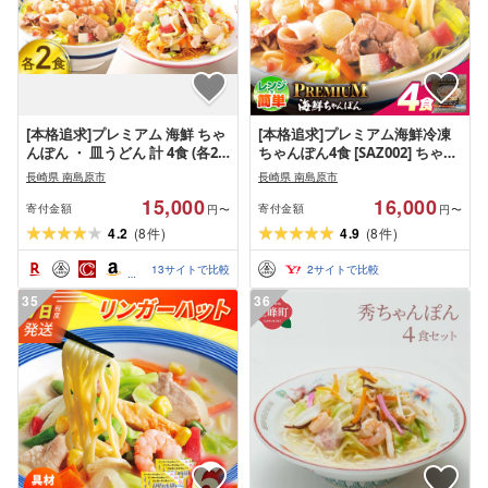
[本格追求]プレミアム 海鮮 ちゃ
[本格追求]プレミアム海鮮冷凍
んぽん ・ 皿うどん 計 4食 (各2
ちゃんぽん4食 [SAZ002] ちゃん
食 ) / ちゃんぽん チャンポン 皿
ぽん
長崎県 南島原市
長崎県 南島原市
うどん 海鮮 麺 長崎ちゃんぽん
15,000
16,000
スープ付 / 南島原市 / こじま製
寄付金額
寄付金額
円〜
円〜
麺
4.2
(
8
)
4.9
(
8
)
件
件
13
サイトで比較
2
サイトで比較
35
36