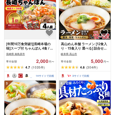
[年間10万食突破!][長崎本場の
高山めん本舗 ラーメン [12食入
味]スープ付 ちゃんぽん 4食 / ち
り・15食入り 選べる] 詰合せセ
ゃんぽん チャンポン 長崎 スー
ット (醤油・みそ・ちゃんぽん)
長崎県 南島原市
岐阜県 高山市
プ 乾麺 麺 とんこつ / 南島原市 /
| 高山ラーメン 食べ比べ スープ
2,000
5,000
こじま製麺
付き ちぢれ麺 人気 ランキング
寄付金額
寄付金額
円〜
円〜
5000円 細麺 飛騨高山 高山めん
4.7
(
1035
)
4.6
(
304
)
件
件
本舗 JM002MP
14
サイトで比較
3
サイトで比較
3
4