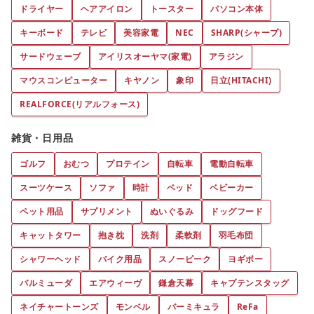
ドライヤー
ヘアアイロン
トースター
パソコン本体
キーボード
テレビ
美容家電
NEC
SHARP(シャープ)
サードウェーブ
アイリスオーヤマ(家電)
アラジン
マウスコンピューター
キヤノン
象印
日立(HITACHI)
REALFORCE(リアルフォース)
雑貨・日用品
ゴルフ
おむつ
プロテイン
自転車
電動自転車
スーツケース
ソファ
時計
ベッド
ベビーカー
ペット用品
サプリメント
ぬいぐるみ
ドッグフード
キャットタワー
抱き枕
洗剤
柔軟剤
羽毛布団
シャワーヘッド
バイク用品
スノーピーク
ヨギボー
バルミューダ
エアウィーヴ
鎌倉天幕
キャプテンスタッグ
ネイチャートーンズ
モンベル
バーミキュラ
ReFa