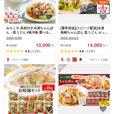
みろくや 具材付き冷凍ちゃんぽ
[通常発送][スピード配送]冷凍
ん・皿うどん 4食/8食 選べる内
長崎ちゃんぽん 皿うどん セッ
容量 2種類 セット 10000円 〜
ト 8食 (ちゃんぽん1食×4、皿う
長崎県 時津町
長崎県 南島原市
20000円 1万円 〜 2万円 チャン
どん1食×4) / 具入り 冷凍ちゃん
13,000
14,000
ポン 長崎名物 乾麺 ギフト 贈り
ぽん 冷凍皿うどん ちゃんぽん
寄付金額
寄付金額
円
円〜
物 国産 九州産 送料無料
チャンポン 長崎 スープ 麺 / 南
4.5
(
12
)
4.6
(
12
)
件
件
島原市 / 狩野食品
1
サイトで掲載
13
サイトで比較
25
26