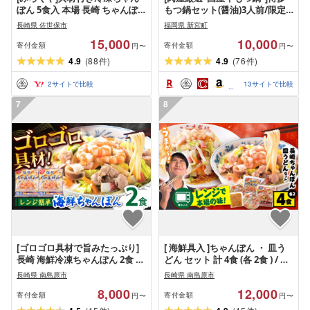
ぽん 5食入 本場 長崎 ちゃんぽ
もつ鍋セット(醤油)3人前/限定
ん
50個[もつ鍋・醤油味] ホルモン
長崎県 佐世保市
福岡県 新宮町
牛小腸 ちゃんぽん麺 コラーゲ
15,000
10,000
ン 濃厚 スープ.A1693
寄付金額
寄付金額
円〜
円〜
4.9
(
88
)
4.9
(
76
)
件
件
2
サイトで比較
13
サイトで比較
7
8
[ゴロゴロ具材で旨みたっぷり]
[ 海鮮具入 ]ちゃんぽん ・ 皿う
長崎 海鮮冷凍ちゃんぽん 2食 /
どん セット 計 4食 (各 2食 ) / ち
チャンポン麺 スープ付き 海鮮
ゃんぽん チャンポン 皿うどん
長崎県 南島原市
長崎県 南島原市
ちゃんぽん チャンポン 長崎 ス
長崎皿うどん 長崎 スープ付 麺
8,000
12,000
ープ 冷凍 具材 / 南島原市 / こじ
海鮮 長崎 スープ 冷凍 具材 / 南
寄付金額
寄付金額
円〜
円〜
ま製麺
島原市 / こじま製麺