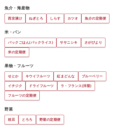
魚介・海産物
西京漬け
ねぎとろ
しらす
カツオ
魚介の定期便
米・パン
パックごはん(パックライス)
ササニシキ
さがびより
米の定期便
果物・フルーツ
せとか
キウイフルーツ
紅まどんな
ブルーベリー
イチジク
ドライフルーツ
ラ・フランス(洋梨)
フルーツの定期便
野菜
枝豆
とろろ
野菜の定期便