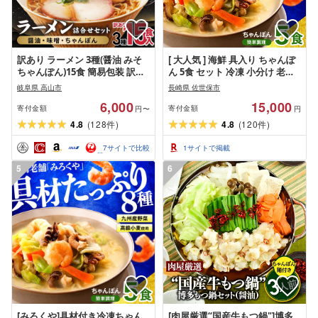
訳あり ラーメン 3種(醤油 みそ
[ 大人気 ] 海鮮 具入り ちゃんぽ
ちゃんぽん)15食 簡易包装 訳あ
ん 5食 セット 冷凍 小分け 老舗
り ラーメン
本場 長崎 具材 たっぷり ちゃん
岐阜県 高山市
長崎県 佐世保市
ぽん麺 簡単調理 時短 個包装 中
6,000
15,000
華 麺 手軽 おかず 夕食 E244a 長
寄付金額
寄付金額
円〜
円
崎県 佐世保市
4.8
(
128
)
4.8
(
120
)
件
件
7
サイトで比較
1
サイトで掲載
5
6
[みろくや]具材付き冷凍ちゃん
[肉屋厳選“国産牛もつ鍋"]博多