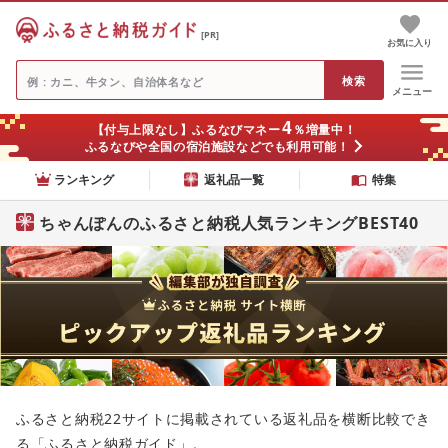
[PR]
お気に入り
メニュー
4
【付与上限なし】ふるなびマネー
％増量中！
ふるなびや全国の宿泊施設などでも利用可能！
ランキング
返礼品一覧
特集
ちゃんぽんのふるさと納税人気ランキングBEST40
ふるさと納税22サイトに掲載されている返礼品を横断比較でき
る「ふるさと納税ガイド」。