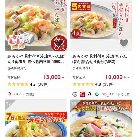
みろくや 具材付き冷凍ちゃんぽ
みろくや 具材付き 冷凍 ちゃん
ん 4食/8食 選べる内容量 13000
ぽん 詰合せ 4食分[MR2]
円 〜 25000円 1万3000円 〜 2万
長崎県 時津町
長崎県 時津町
5000円 チャンポン 長崎名物 ギ
13,000
10,000
フト 贈り物 国産 九州産 送料無
寄付金額
寄付金額
円
円〜
料
4.7
(
36
)
4.8
(
33
)
件
件
1
サイトで掲載
9
サイトで比較
13
14