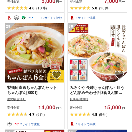
5,000
7,000
簡単 調理 お取り寄せ
寄付金額
寄付金額
円〜
円〜
4.8
(
10
)
5.0
(
10
)
件
件
10
サイトで比較
1
サイトで掲載
29
30
製麺所直送ちゃんぽんセット|
みろくや 長崎ちゃんぽん・皿う
ちゃんぽん[B001]
どん詰め合わせ 計8食 8人前 各4
袋 10000円 1万円 セット チャン
佐賀県 玄海町
長崎県 時津町
ポン 長崎名物 乾麺 ギフト 贈り
14,000
15,000
物 国産 九州産 送料無料
寄付金額
寄付金額
円〜
円
4.7
(
9
)
4.8
(
9
)
件
件
2
サイトで比較
1
サイトで掲載