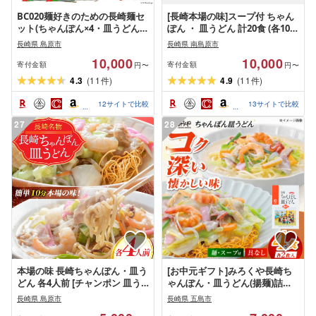
BC020麺好きのための長崎麺セ
[長崎本場の味]スープ付 ちゃん
ット(ちゃんぽん×4・皿うどん
ぽん ・ 皿うどん 計20食 (各10
×3・かた焼きそば×3)
食) / ちゃんぽん チャンポン 長
長崎県 島原市
長崎県 南島原市
崎 スープ 乾麺 皿うどん スープ
10,000
10,000
麺 / 南島原市 / こじま製麺
寄付金額
寄付金額
円〜
円〜
4.3
(
11
)
4.9
(
11
)
件
件
12
サイトで比較
13
サイトで比較
27
28
本場の味 長崎ちゃんぽん・皿う
[お中元ギフト]みろくや長崎ち
どん 各4人前 [チャンポン 皿う
ゃんぽん・皿うどん(揚麺)詰合
どん 長崎名物 詰め合わせ セッ
せ(各2食)[C-12] 常温 五島市 / み
長崎県 島原市
長崎県 五島市
ト 麺類 長崎県 島原市 送料無料]
ろく屋 [PFK007] 麺 スープ付き