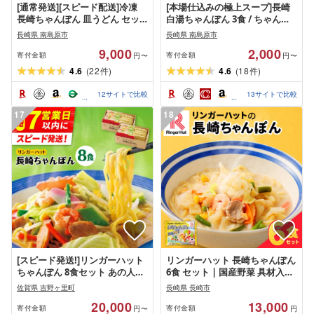
[通常発送][スピード配送]冷凍
[本場仕込みの極上スープ]長崎
長崎ちゃんぽん 皿うどん セッ
白湯ちゃんぽん 3食 / ちゃんぽ
ト 4食 (チャンポン1食×2、皿ウ
ん チャンポン 長崎ちゃんぽん
長崎県 南島原市
長崎県 南島原市
ドン1食×2) / 具入り 冷凍ちゃん
麺 お試し 2000 2000円 2千円 /
9,000
2,000
ぽん 冷凍皿うどん ちゃんぽん
南島原市 / こじま製麺
寄付金額
寄付金額
円〜
円〜
チャンポン 長崎 スープ 麺 / 南
4.6
(
22
)
4.6
(
18
)
件
件
島原市 / 狩野食品
12
サイトで比較
13
サイトで比較
17
18
[スピード発送!]リンガーハット
リンガーハット 長崎ちゃんぽん
ちゃんぽん 8食セット あの人気
6食 セット | 国産野菜 具材入り
店の味をおうちで! | 麺類 ちゃ
チャンポン 麺 簡単調理 時短 長
佐賀県 吉野ヶ里町
長崎県 長崎市
んぽん ご当地グルメ 国産 |吉野
崎名物 お取り寄せ グルメ 9種類
20,000
13,000
ヶ里町/リンガーフーズ
の具材 リンガーフーズ 長崎県
寄付金額
寄付金額
円〜
円