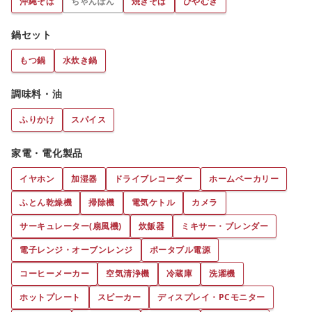
沖縄そば
ちゃんぽん
焼きそば
ひやむぎ
鍋セット
もつ鍋
水炊き鍋
調味料・油
ふりかけ
スパイス
家電・電化製品
イヤホン
加湿器
ドライブレコーダー
ホームベーカリー
ふとん乾燥機
掃除機
電気ケトル
カメラ
サーキュレーター(扇風機)
炊飯器
ミキサー・ブレンダー
電子レンジ・オーブンレンジ
ポータブル電源
コーヒーメーカー
空気清浄機
冷蔵庫
洗濯機
ホットプレート
スピーカー
ディスプレイ・PCモニター