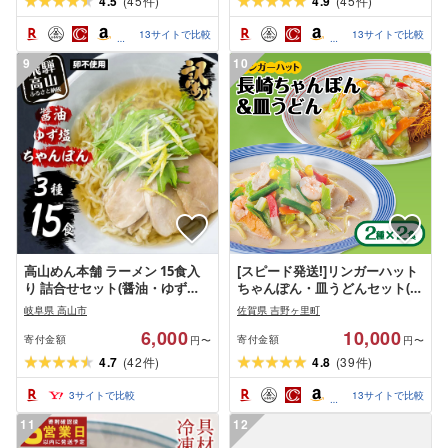
4.5
(
45
)
4.9
(
45
)
件
件
13
サイトで比較
13
サイトで比較
9
10
高山めん本舗 ラーメン 15食入
[スピード発送!]リンガーハット
り 詰合せセット(醤油・ゆず
ちゃんぽん・皿うどんセット(各
塩・ちゃんぽん)| 高山ラーメン
2食)あの人気店の味をおうち
岐阜県 高山市
佐賀県 吉野ヶ里町
ちゃんぽん麺 食べ比べ 簡易包
で!| チャンポン 皿うどん ちゃ
6,000
10,000
装 スープ付きちぢれ麺 飛騨高
んぽん麺 |吉野ヶ里町/リンガー
寄付金額
寄付金額
円〜
円〜
山 高山めん本舗 JM003VP
フーズ
4.7
(
42
)
4.8
(
39
)
件
件
3
サイトで比較
13
サイトで比較
11
12