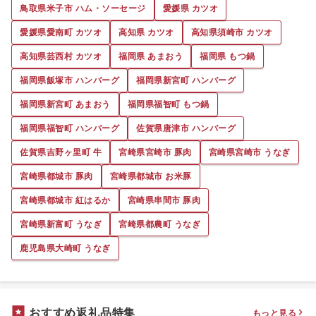
鳥取県米子市 ハム・ソーセージ
愛媛県 カツオ
愛媛県愛南町 カツオ
高知県 カツオ
高知県須崎市 カツオ
高知県芸西村 カツオ
福岡県 あまおう
福岡県 もつ鍋
福岡県飯塚市 ハンバーグ
福岡県新宮町 ハンバーグ
福岡県新宮町 あまおう
福岡県福智町 もつ鍋
福岡県福智町 ハンバーグ
佐賀県唐津市 ハンバーグ
佐賀県吉野ヶ里町 牛
宮崎県宮崎市 豚肉
宮崎県宮崎市 うなぎ
宮崎県都城市 豚肉
宮崎県都城市 お米豚
宮崎県都城市 紅はるか
宮崎県串間市 豚肉
宮崎県新富町 うなぎ
宮崎県都農町 うなぎ
鹿児島県大崎町 うなぎ
おすすめ返礼品特集
もっと見る