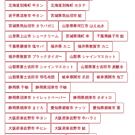
北海道別海町 牛タン
北海道別海町 ホタテ
岩手県花巻市 牛タン
宮城県気仙沼市 鮭
宮城県気仙沼市 タラバガニ
山形県寒河江市 はえぬき
山形県上山市 シュークリーム
茨城県境町 米
千葉県銚子市 鮭
千葉県勝浦市 塩サバ
福井県 カニ
福井県敦賀市 カニ
福井県敦賀市 ブラックタイガー
山梨県 シャインマスカット
山梨県富士吉田市 シャインマスカット
山梨県富士吉田市 炭酸水
山梨県富士吉田市 羽毛布団
岐阜県関市 爪切
岐阜県関市 包丁
静岡県 干物
静岡県沼津市 干物
静岡県沼津市 トイレットペーパー
静岡県焼津市 ネギトロ
静岡県焼津市 まぐろ
愛知県碧南市 ナッツ
愛知県碧南市 栗
大阪府泉佐野市 牛タン
大阪府泉佐野市 牛ハラミ
大阪府泉佐野市 牛ヒレ
大阪府泉佐野市 鮭