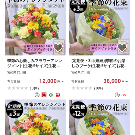
季節のお楽しみフラワーアレン
[定期便・3回(連続)]季節のお楽
ジメント(生花:Sサイズ)生花 花
しみブーケ(生花:Sサイズ)お花
花束 植物 贈り物 インテリア
花束 植物 [FM-3][フラワーショ
宮崎県 門川町
宮崎県 門川町
[FM-2][フラワーショップまつ
ップまつだ]
12,000
36,000
だ]
寄付金額
寄付金額
円〜
円〜
(
)
(
)
0
0
件
件