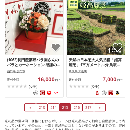
(1062)長門産藤野バラ園さんの
天然の日本芝大人気品種「姫高
バラとカーネーション 感謝の日
麗芝」1平方メートル分 鳥取県
特別アレンジ 母の日 父の日 贈
鳥取県産 大山町 大山 お土産 返
山口県 長門市
鳥取県 大山町
り物
礼品 国産 お取り寄せ ご当地
16,000
7,000
寄付金額
寄付金額
円〜
円〜
(
)
(
)
0
0
件
件
«
213
214
215
216
217
»
返礼品の量や同一価格におけるボリュームは返礼品名から抽出し自動計算して表
示しています。そのため、一部計算結果が正しくない場合がありますので、寄付
前に必ずご自身でご確認いただくようお願いします。