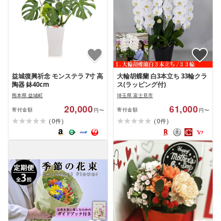
益城復興祈念 モンステラ 7寸 高
大輪胡蝶蘭 白3本立ち 33輪クラ
陶器 鉢40cm
ス(ラッピング付)
熊本県 益城町
埼玉県 富士見市
20,000
61,000
寄付金額
寄付金額
円〜
円〜
(
)
(
)
0
0
件
件