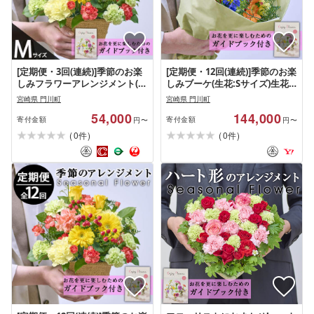
[定期便・3回(連続)]季節のお楽
[定期便・12回(連続)]季節のお楽
しみフラワーアレンジメント(生
しみブーケ(生花:Sサイズ)生花
花:Mサイズ)花 花束 フラワー ギ
花束 贈り物 インテリア[FM-7]
宮崎県 門川町
宮崎県 門川町
フト 贈り物 インテリア[FM-28]
[フラワーショップまつだ]
54,000
144,000
[フラワーショップまつだ]
寄付金額
寄付金額
円〜
円〜
(
)
(
)
0
0
件
件