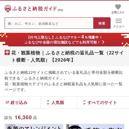
[PR]
お気に入り
メニュー
4
【付与上限なし】ふるなびマネー
％増量中！
ふるなびや全国の宿泊施設などでも利用可能！
花・観葉植物 | ふるさと納税の返礼品一覧（22サイ
ト横断・人気順）【2026年】
ふるさと納税22サイトに掲載されている返礼品と寄付金額を横断比
較できる「ふるさと納税ガイド」。
花・観葉植物カテゴリのふるさと納税返礼品を人気順に並べた一覧
ページです。
絞り込み
人気順
16,360
該当
品