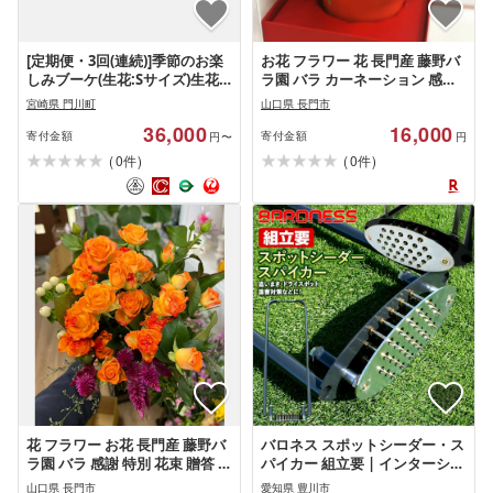
[定期便・3回(連続)]季節のお楽
お花 フラワー 花 長門産 藤野バ
しみブーケ(生花:Sサイズ)生花
ラ園 バラ カーネーション 感謝
お花 花束 フラワー 植物 贈り物
特別アレンジ 贈答 ギフト
宮崎県 門川町
山口県 長門市
インテリア[FM-3][フラワーショ
(1062)
36,000
16,000
ップまつだ]
寄付金額
寄付金額
円〜
円
(
)
(
)
0
0
件
件
花 フラワー お花 長門産 藤野バ
バロネス スポットシーダー・ス
ラ園 バラ 感謝 特別 花束 贈答 ギ
パイカー 組立要 | インターシー
フト 母の日 (1290)
ド 追いまき ドライスポット対
山口県 長門市
愛知県 豊川市