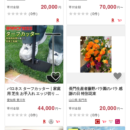
策 スパイキング 気相換気 ベン
20,000
70,000
ディング 共栄社 送料無料
寄付金額
寄付金額
円
円〜
(
)
(
)
0
0
件
件
バロネス ターフカッター | 家庭
長門生産者藤野バラ園のバラ 感
用 芝生 お手入れ エッジ切り 芝
謝の日 特別花束
生の張り替え スライシング 共
愛知県 豊川市
山口県 長門市
栄社 送料無料
44,000
20,000
寄付金額
寄付金額
円〜
円〜
(
)
(
)
0
0
件
件