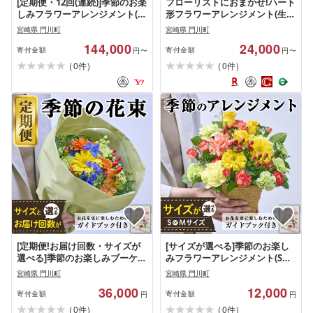
[定期便・12回(連続)]季節のお楽
フローリストにおまかせ!ハート
しみフラワーアレンジメント(生
形フラワーアレンジメント(生
花:Sサイズ)花束 贈り物 インテ
花)お花 花束 植物 贈り物 インテ
宮崎県 門川町
宮崎県 門川町
リア[FM-8][フラワーショップま
リア[FM-9][フラワーショップま
144,000
24,000
つだ]
つだ]
寄付金額
寄付金額
円〜
円〜
(
)
(
)
0
0
件
件
[定期便!お届け回数・サイズが
[サイズが選べる]季節のお楽し
選べる]季節のお楽しみブーケ(3
みフラワーアレンジメント(Sサ
回・6回・12回・Sサイズ・Mサ
イズ・Mサイズ)生花 花 花束 植
宮崎県 門川町
宮崎県 門川町
イズ) 生花 お花 花束 フラワー
物 贈り物 インテリア[FM-2・
36,000
12,000
植物 贈り物 インテリア コンシ
FM-27][フラワーショップまつ
寄付金額
寄付金額
円
円
ェルジュ[FM-3・FM-5・FM-7・
だ]
(
)
(
)
0
0
件
件