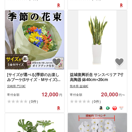
FM-31・FM-32・FM-33][フラワ
ーショップまつだ]
[サイズが選べる]季節のお楽し
益城復興祈念 サンスベリア 7寸
みブーケ(Sサイズ・Mサイズ)生
高陶器 鉢40cm×20cm
花 花 花束 フラワー 植物 贈り物
宮崎県 門川町
熊本県 益城町
インテリア[FM-1・FM-26][フラ
12,000
20,000
ワーショップまつだ]
寄付金額
寄付金額
円
円〜
(
)
(
)
0
0
件
件