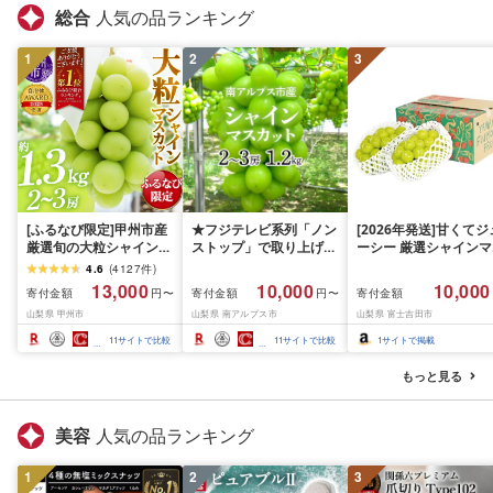
総合
人気の品ランキング
1
2
3
[ふるなび限定]甲州市産
★フジテレビ系列「ノン
[2026年発送]甘くてジ
厳選旬の大粒シャインマ
ストップ」で取り上げら
ーシー 厳選シャインマ
スカット 約1.3kg 2〜3
れました!★[2026年発送
スカット1.2kg (2026
4.6
(
4127
件
)
房[2026年発送]
先行予約]南アルプス市
月前半(1〜15日)から1
13,000
10,000
10,000
寄付金額
寄付金額
寄付金額
円〜
円〜
(MG)B12-472 FN-
産シャインマスカット
月下旬までの発送) フ
山梨県 甲州市
山梨県 南アルプス市
山梨県 富士吉田市
Limited-VO シャインマ
1.2kg以上(2〜3房)ふる
ーツ ぶどう 果物 山梨
スカット フルーツ
さと納税 おすすめ 山梨
産 2026 旬 大粒 高級 
11
サイトで比較
11
サイトで比較
1
サイトで掲載
県 南アルプス市 送料無
ドウ 葡萄 富士吉田市
料 AL
もっと見る
美容
人気の品ランキング
1
2
3