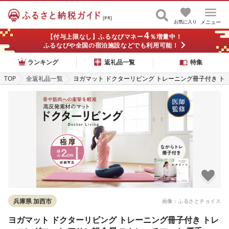
[PR]
お気に入り
メニュー
4
【付与上限なし】ふるなびマネー
％増量中！
ふるなびや全国の宿泊施設などでも利用可能！
ランキング
返礼品一覧
特集
TOP
全返礼品一覧
ヨガマット ドクターリビング トレーニング冊子付き ト
レーニングマット アサヒ軽金属 ストレッチマット 厚手
20mm 体圧分散 ピラティス 美容 健康
兵庫県 加西市
画像：ふるさとチョイス
ヨガマット ドクターリビング トレーニング冊子付き トレ