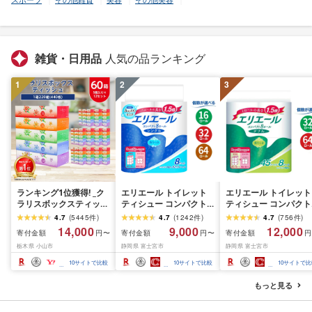
雑貨・日用品
人気の品ランキング
1
2
3
ランキング1位獲得! _ク
エリエール トイレット
エリエール トイレット
ラリスボックスティッシ
ティシュー コンパクト
ティシュー コンパクト
ュ60箱(1箱220組(440
シングル [個数が選べ
ダブル [選べるロール
4.7
(
5445
件
)
4.7
(
1242
件
)
4.7
(
756
件
)
枚))(5個入り×12セット)_
る:16・32・64 ロール]
数:32・64 ロール] 1.5
14,000
9,000
12,000
寄付金額
寄付金額
寄付金額
円〜
円〜
円
ティッシュ ティッシュ
1.5倍巻 82.5m トイレッ
巻 45m トイレットペ
栃木県 小山市
静岡県 富士宮市
静岡県 富士宮市
ペーパー 日用品 常備品
トペーパー シングル パ
パー ダブル パルプ10
生活用品 まとめ買い [配
ルプ100% 香りつき 日用
香りつき 日用品 消耗
10
サイトで比較
10
サイトで比較
10
サイトで比
送不可地域:離島・沖縄
品 消耗品 備蓄 ふるさと
備蓄 ふるさと納税 ふ
県]
納税 ふるさと 送料無料
さと 送料無料 静岡県 
もっと見る
静岡県 富士宮市
士宮市