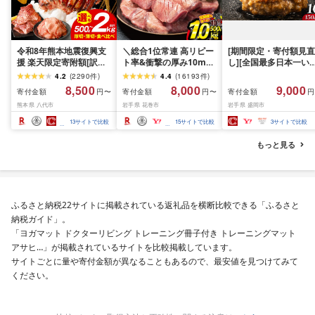
令和8年熊本地震復興支
＼総合1位常連 高リピー
[期間限定・寄付額見直
援 楽天限定寄附額[訳あ
ト率&衝撃の厚み10mm
し][全国最多日本一い
り]牛タン 500g〜2kg 肉
厚切り牛タン 塩味/ ≪ス
て牛入り]ハンバーグ
4.2
(
2290
件
)
4.4
(
16193
件
)
牛肉 訳あり 牛タン 冷凍
ピード発送!!10営業日以
1.5kg(150g×10個) い
8,500
8,000
9,000
寄付金額
寄付金額
寄付金額
円〜
円〜
円
小分け 厚切り 薄切り 食
内発送≫ 選べる内容量
て牛 × 岩中豚 ハンバー
熊本県 八代市
岩手県 花巻市
岩手県 盛岡市
べ比べ 500g 1kg 1.5kg
500g / 1kg 定期便 毎月
グ 合挽き 合い挽き 黒
2kg 牛 人気 ビーフ 牛た
届く 牛肉 肉 BBQ ふるさ
和牛 人気 冷凍 個包装 
13
サイトで比較
15
サイトで比較
3
サイトで比較
ん ふるさと納税 ランキ
と 人気 ランキング 岩手
分け 冷凍 牛肉 豚肉 和
ング スピード発送 送料
県 花巻市
ビーフ ポーク はんば
もっと見る
無料
ぐ 挽肉 お肉 ミンチ 肉
お弁当 hannba-gu ラ
キング 1位 1万円以下 
手県 盛岡市 東北 岩手 
岡 shikoku001k
ふるさと納税22サイトに掲載されている返礼品を横断比較できる「ふるさと
納税ガイド」。
「ヨガマット ドクターリビング トレーニング冊子付き トレーニングマット
アサヒ…」が掲載されているサイトを比較掲載しています。
サイトごとに量や寄付金額が異なることもあるので、最安値を見つけてみて
ください。