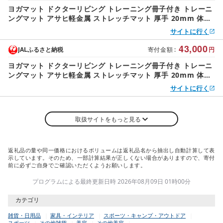
ヨガマット ドクターリビング トレーニング冊子付き トレーニ
ングマット アサヒ軽金属 ストレッチマット 厚手 20mm 体圧
分散 ピラティス 美容 健康
サイトに行く
43,000
JALふるさと納税
寄付金額
:
円
ヨガマット ドクターリビング トレーニング冊子付き トレーニ
ングマット アサヒ軽金属 ストレッチマット 厚手 20mm 体圧
分散 ピラティス 美容 健康
サイトに行く
取扱サイトをもっと見る
返礼品の量や同一価格におけるボリュームは返礼品名から抽出し自動計算して表
示しています。そのため、一部計算結果が正しくない場合がありますので、寄付
前に必ずご自身でご確認いただくようお願いします。
プログラムによる最終更新日時 2026年08月09日 01時00分
カテゴリ
雑貨・日用品
家具・インテリア
スポーツ・キャンプ・アウトドア
スポーツ
その他雑貨
美容
その他美容