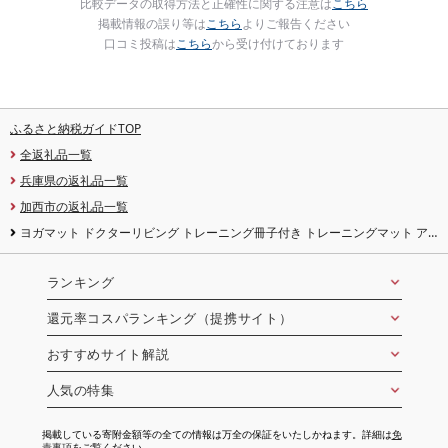
比較データの取得方法と正確性に関する注意は
こちら
掲載情報の誤り等は
こちら
よりご報告ください
口コミ投稿は
こちら
から受け付けております
ふるさと納税ガイドTOP
全返礼品一覧
兵庫県の返礼品一覧
加西市の返礼品一覧
ヨガマット ドクターリビング トレーニング冊子付き トレーニングマット ア
サヒ軽金属 ストレッチマット 厚手 20mm 体圧分散 ピラティス 美容 健康
ランキング
還元率コスパランキング（提携サイト）
おすすめサイト解説
人気の特集
掲載している寄附金額等の全ての情報は万全の保証をいたしかねます。詳細は
免
責事項
をご覧ください