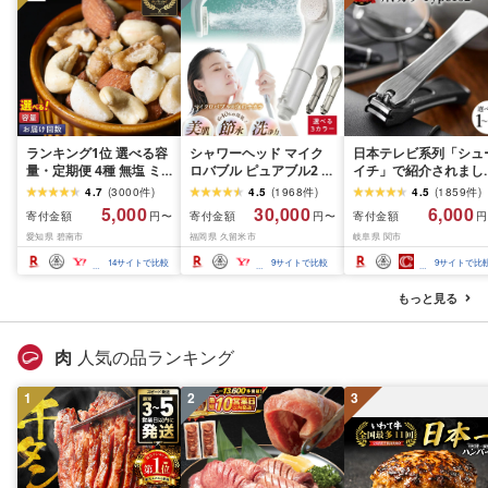
ランキング1位 選べる容
シャワーヘッド マイク
日本テレビ系列「シュ
量・定期便 4種 無塩 ミ
ロバブル ピュアブル2 節
イチ」で紹介されまし
ックスナッツ 500g 〜
水 約40% 日本製 カート
(R7.09.13放送)[刀匠 関
4.7
(
3000
件
)
4.5
(
1968
件
)
4.5
(
1859
件
)
4kg 素焼きアーモンド
リッジ不要 美肌 保湿 温
孫六の伝統から生まれ
5,000
30,000
6,000
寄付金額
寄付金額
寄付金額
円〜
円〜
円
カシューナッツ マカダ
浴 選べるカラー 最強翌
ツメキリ][選べる本数 
愛知県 碧南市
福岡県 久留米市
岐阜県 関市
ミアナッツ くるみ 生ナ
日配送 洗浄 軽量 コンパ
本〜5本セット] 貝印 
ッツ 直火焙煎 素焼き 塩
クト 日用品 バス用品 お
孫六 爪切り type102 
14
サイトで比較
9
サイトで比較
9
サイトで比
油 不使用 おやつ ジップ
風呂 お取り寄せ 福岡県
テンレス 高級つめきり
付き 保存 便利 シュクレ
久留米市 送料無料
ストッパーケース U字
もっと見る
ナッツ 送料無料
取り外し可能 2WAY や
すり ギフト
肉
人気の品ランキング
1
2
3