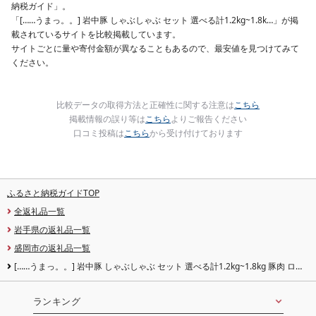
納税ガイド」。
「[……うまっ。。] 岩中豚 しゃぶしゃぶ セット 選べる計1.2kg~1.8k…」が掲
載されているサイトを比較掲載しています。
サイトごとに量や寄付金額が異なることもあるので、最安値を見つけてみて
ください。
比較データの取得方法と正確性に関する注意は
こちら
掲載情報の誤り等は
こちら
よりご報告ください
口コミ投稿は
こちら
から受け付けております
ふるさと納税ガイドTOP
全返礼品一覧
岩手県の返礼品一覧
盛岡市の返礼品一覧
[……うまっ。。] 岩中豚 しゃぶしゃぶ セット 選べる計1.2kg~1.8kg 豚肉 ロー
ス バラ 肩ロース しゃぶしゃぶ 国産 銘柄豚 詰め合わせ しゃぶしゃぶ 食べ比べ
鍋 水炊き 豚しゃぶ 冷凍 小分け ブランド豚 しゃぶしゃぶ 肉 豚 料理 夕食 晩ご
はん おかず しゃぶしゃぶ グルメ 贈り物 しゃぶしゃぶ 岩手県 盛岡市 東北 岩手
ランキング
盛岡 株式会社ベルジョイス jois001P