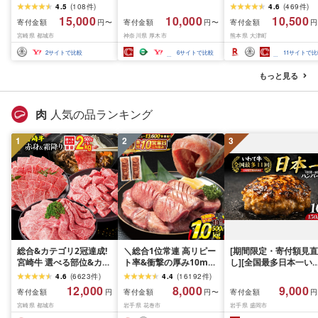
3647〕_(都城市) 豚肉切
1kg) 国産 ブランド豚 と
以内に出荷予定(土日祝
4.5
(
108
件
)
4.6
(
469
件
)
り落とし
ん漬 とん漬け 味噌漬 み
除く)](2.4kg)
15,000
10,000
10,500
寄付金額
寄付金額
寄付金額
円〜
円〜
円
そ漬け 豚肉 ロース ぶた
宮崎県 都城市
神奈川県 厚木市
熊本県 大津町
にく 豚 肉 冷凍 味噌 惣
菜 おかず 一品 焼くだけ
2
サイトで比較
6
サイトで比較
11
サイトで比
簡単 神奈川県 厚木市 株
式会社富塚商店
もっと見る
肉
人気の品ランキング
1
2
3
総合&カテゴリ2冠達成!
＼総合1位常連 高リピー
[期間限定・寄付額見直
宮崎牛 選べる部位&カッ
ト率&衝撃の厚み10mm
し][全国最多日本一い
ト (赤身&霜降り)or(赤身
厚切り牛タン 塩味/ ≪ス
て牛入り]ハンバーグ
4.6
(
6623
件
)
4.4
(
16192
件
)
のみ) 500g 1kg 2kg[発
ピード発送!!10営業日以
1.5kg(150g×10個) い
12,000
8,000
9,000
寄付金額
寄付金額
寄付金額
円
円〜
円
送時期が選べる] 牛肉 焼
内発送≫ 選べる内容量
て牛 × 岩中豚 ハンバー
宮崎県 都城市
岩手県 花巻市
岩手県 盛岡市
肉 すき焼き しゃぶしゃ
500g / 1kg 定期便 毎月
グ 合挽き 合い挽き 黒