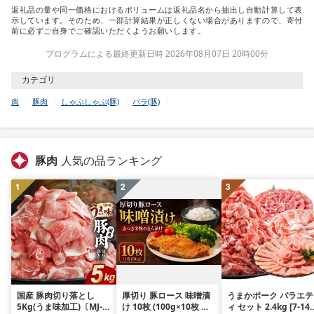
返礼品の量や同一価格におけるボリュームは返礼品名から抽出し自動計算して表
示しています。そのため、一部計算結果が正しくない場合がありますので、寄付
前に必ずご自身でご確認いただくようお願いします。
プログラムによる最終更新日時 2026年08月07日 20時00分
カテゴリ
肉
豚肉
しゃぶしゃぶ(豚)
バラ(豚)
豚肉
人気の品ランキング
1
2
3
国産 豚肉切り落とし
厚切り 豚ロース 味噌漬
うまかポーク バラエテ
5Kg(うま味加工)〔MJ-
け 10枚 (100g×10枚 約
ィ セット 2.4kg [7-14