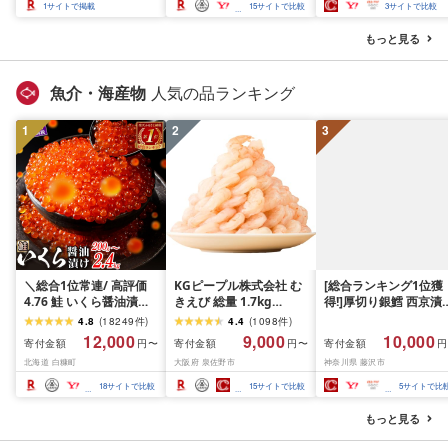
ぶ ステーキ ギフト お中
届く 牛肉 肉 BBQ ふるさ
和牛 人気 冷凍 個包装 
1
サイトで掲載
15
サイトで比較
3
サイトで比較
元 夏ギフト 送料無料
と 人気 ランキング 岩手
分け 冷凍 牛肉 豚肉 和
SKU-N203 [宮崎県都城
県 花巻市
ビーフ ポーク はんば
もっと見る
市]
ぐ 挽肉 お肉 ミンチ 肉
お弁当 hannba-gu ラ
キング 1位 1万円以下 
魚介・海産物
人気の品ランキング
手県 盛岡市 東北 岩手 
岡 shikoku001k
1
2
3
＼総合1位常連/ 高評価
KGピープル株式会社 む
[総合ランキング1位獲
4.76 鮭 いくら醤油漬け
きえび 総量 1.7kg
得!]厚切り銀鱈 西京漬
ふるさと納税 いくら
(850g×2P) 特大 5Lサイ
訳あり 銀鱈 西京漬け 
4.8
(
18249
件
)
4.4
(
1098
件
)
200g / 400g / 800g /
ズ バナメイエビ バラ凍
約 1,000g (約 100g × 
12,000
9,000
10,000
寄付金額
寄付金額
寄付金額
円〜
円〜
円
1.6kg / 2.4kg 200g パッ
結 下処理不要 サイズ不
切) 西京味噌 西京みそ 
北海道 白糠町
大阪府 泉佐野市
神奈川県 藤沢市
ク[選べる容量] 醤油漬け
揃い 訳あり
噌漬け みそ 味噌 鮮魚 
海鮮 イクラ 小分け ふる
介 銀だら 銀ダラ ギン
18
サイトで比較
15
サイトで比較
5
サイトで比
さと ランキング 人気 ギ
ラ ぎんだら 鱈 タラ 魚
フト 高評価 ふるさと納
西京焼き 西京漬 西京
もっと見る
税 北海道 白糠町
き 冷凍 厳選 鮮魚 漬け
漬魚 新鮮 小分け 人気