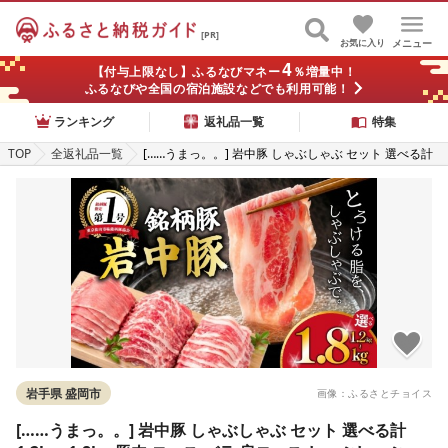
[PR]
お気に入り
メニュー
4
【付与上限なし】ふるなびマネー
％増量中！
ふるなびや全国の宿泊施設などでも利用可能！
ランキング
返礼品一覧
特集
TOP
全返礼品一覧
[……うまっ。。] 岩中豚 しゃぶしゃぶ セット 選べる計
1.2kg~1.8kg 豚肉 ロース バラ 肩ロース しゃぶしゃぶ
国産 銘柄豚 詰め合わせ しゃぶしゃぶ 食べ比べ 鍋 水炊
き 豚しゃぶ 冷凍 小分け ブランド豚 しゃぶしゃぶ 肉 豚
料理 夕食 晩ごはん おかず しゃぶしゃぶ グルメ 贈り物
しゃぶしゃぶ 岩手県 盛岡市 東北 岩手 盛岡 株式会社ベ
ルジョイス jois001P
岩手県 盛岡市
画像：ふるさとチョイス
[……うまっ。。] 岩中豚 しゃぶしゃぶ セット 選べる計