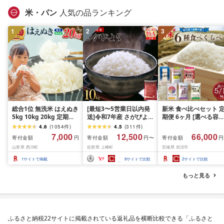
礼品 おかず おつまみ 
米・パン
人気の品ランキング
酒のあて 家計応援
10000円 魚喜 神奈川 
1
2
3
南 藤沢
総合1位 無洗米 はえぬき
[最短3〜5営業日以内発
新米 食べ比べセット 
5kg 10kg 20kg 定期便
送]令和7年産 さがびより
期便 6ヶ月 [選べる容量
も選べる レビュー高評
佐賀県産(精米)10kg
おこめ 精米 ライス ご
4.6
(
1054
件
)
4.5
(
311
件
)
価 山形県産 令和7年産
ん つきあかり つや姫 
7,000
12,500
66,000
寄付金額
寄付金額
寄付金額
円
円〜
円
選べる内容量 発送時期
じのきらめき だて正夢
山形県 西川町
佐賀県 上峰町
宮城県 岩沼市
定期便 3ヶ月 6ヶ月 3回
ひとめぼれ ササニシキ
6回 3か月 6か月 ランキ
セット 銘柄米 味比べ 
1
サイトで掲載
8
サイトで比較
2
サイトで比較
ング1位 精米 お米 米 お
リエーション お楽しみ
こめ ごはん ご飯 ライス
食味 毎日の食卓 毎月
もっと見る
白米 国産 ブランド米 弁
わる 色々試せる 志賀
当 FYN1-131var
米 岩沼産米
ふるさと納税22サイトに掲載されている返礼品を横断比較できる「ふるさと