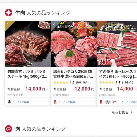
牛肉
人気の品ランキング
1
2
3
肉卸直営 ハラミ ハラミ
総合&カテゴリ2冠達成!
すき焼き 食べ比べスラ
ステーキ 1kg(500g×2パ
宮崎牛 選べる部位&カッ
イス3種セット900g [
ック) 2〜3人前 焼肉 は
ト (赤身&霜降り)or(赤身
ランプリ受賞]小分け 
4.6
(
6619
件
)
4.7
(
198
件
)
らみ 牛はらみ 厚切りハ
のみ) 500g 1kg 2kg[発
ース バラ モモorカタ 
14,000
12,000
14,000
寄付金額
寄付金額
寄付金額
円〜
円
円
ラミ 肉 牛肉 [肉卸厳選
送時期が選べる] 牛肉 焼
肉 鉄板焼肉 焼きしゃ
熊本県 水上村
宮崎県 都城市
宮崎県 西都市
究極の多汁感 極厚ハラ
肉 すき焼き しゃぶしゃ
すき焼き肉 [14-10a]
ミステーキ1kg] (1kg, 1,
ぶ ステーキ ギフト お中
ーター続出!! 肉ランキ
1
サイトで掲載
1
サイトで掲載
8
サイトで比
キログラム)
元 夏ギフト 送料無料
グ
SKU-N203 [宮崎県都城
もっと見る
市]
肉
人気の品ランキング