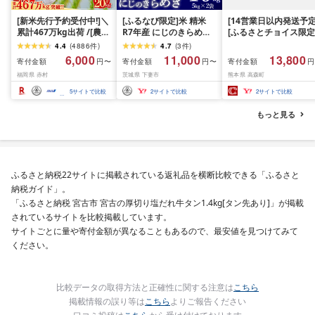
[新米先行予約受付中!]＼
[ふるなび限定]米 精米
[14営業日以内発送予定
累計467万kg出荷 /[農家
R7年産 にじのきらめき
[ふるさとチョイス限定
応援米]訳あり 令和7年産
10kg 10月 FN-Limited-
寄附額] [令和7年産] 
4.4
(
4886
件
)
4.7
(
3
件
)
令和8年産ふくきらり 夢
PR
だわら 熊本県 高森町 
6,000
11,000
13,800
寄付金額
寄付金額
寄付金額
円〜
円〜
円
つくし 5kg 10kg 15kg
リジナル米 計
福岡県 赤村
茨城県 下妻市
熊本県 高森町
20kg [選べる品種・内容
10kg(5kg×2袋)精米 お
量・出荷時期]複数原料
米 米 5kg×2 10kg
5
サイトで比較
2
サイトで比較
2
サイトで比較
米 白米 精米 国産 限定
ごはん ご飯 白飯 米 お米
もっと見る
ふるさと 人気 ランキン
グ
ふるさと納税22サイトに掲載されている返礼品を横断比較できる「ふるさと
納税ガイド」。
「ふるさと納税 宮古市 宮古の厚切り塩だれ牛タン1.4kg[タン先あり]」が掲載
されているサイトを比較掲載しています。
サイトごとに量や寄付金額が異なることもあるので、最安値を見つけてみて
ください。
比較データの取得方法と正確性に関する注意は
こちら
掲載情報の誤り等は
こちら
よりご報告ください