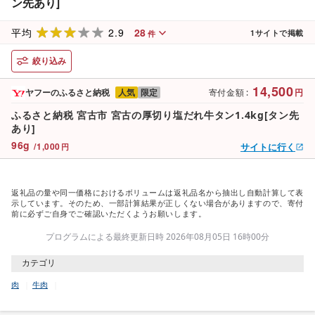
ン先あり]
2.9
28
平均
1
サイトで掲載
件
絞り込み
14,500
ヤフーのふるさと納税
人気
限定
寄付金額
:
円
ふるさと納税 宮古市 宮古の厚切り塩だれ牛タン1.4kg[タン先
あり]
96
g
/
1,000
サイトに行く
円
返礼品の量や同一価格におけるボリュームは返礼品名から抽出し自動計算して表
示しています。そのため、一部計算結果が正しくない場合がありますので、寄付
前に必ずご自身でご確認いただくようお願いします。
プログラムによる最終更新日時 2026年08月05日 16時00分
カテゴリ
肉
牛肉