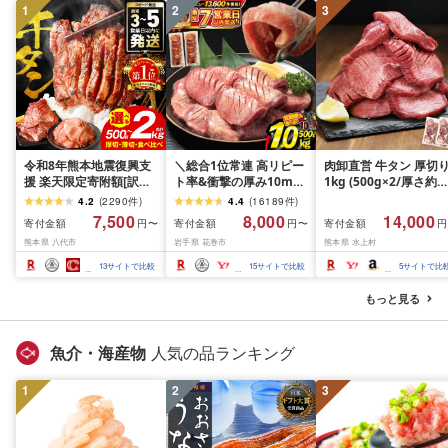
1
2
3
令和8年熊本地震復興支
＼総合1位常連 高リピー
肉卸直営 牛タン 厚切
援 楽天限定寄附額[訳あ
ト率&衝撃の厚み10mm
1kg (500g×2/厚さ約
り]牛タン 500g〜2kg 肉
厚切り牛タン 塩味/ ≪ス
10mm) 訳あり 訳有り
4.2
(
2290
件
)
4.4
(
16189
件
)
牛肉 訳あり 牛タン 冷凍
ピード発送!!10営業日以
牛肉 焼肉 冷凍 スライ
7,500
8,000
14,000
寄付金額
寄付金額
寄付金額
円〜
円〜
円
小分け 厚切り 薄切り 食
内発送≫ 選べる内容量
業務用 バーベキュー
熊本県 八代市
岩手県 花巻市
熊本県 水上村
べ比べ 500g 1kg 1.5kg
500g / 1kg 定期便 毎月
BBQ おつまみ ギフト 
2kg 牛 人気 ビーフ 牛た
届く 牛肉 肉 BBQ ふるさ
祝い お中元 夏ギフト
13
サイトで比較
15
サイトで比較
5
サイトで比
ん ふるさと納税 ランキ
と 人気 ランキング 岩手
ング スピード発送 送料
県 花巻市
もっと見る
無料
魚介・海産物
人気の品ランキング
1
2
3