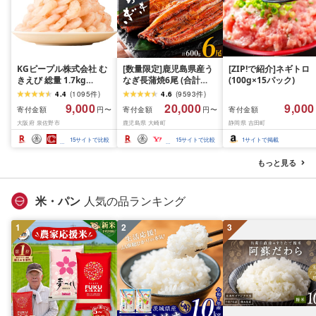
KGピープル株式会社 む
[数量限定]鹿児島県産う
[ZIP!で紹介]ネギトロ
きえび 総量 1.7kg
なぎ長蒲焼6尾 (合計
(100g×15パック)
(850g×2P) 特大 5Lサイ
600g以上)
4.4
(
1095
件
)
4.6
(
9593
件
)
ズ バナメイエビ バラ凍
9,000
20,000
9,000
寄付金額
寄付金額
寄付金額
円〜
円〜
結 下処理不要 サイズ不
大阪府 泉佐野市
鹿児島県 大崎町
静岡県 吉田町
揃い 訳あり
15
サイトで比較
15
サイトで比較
1
サイトで掲載
もっと見る
米・パン
人気の品ランキング
1
2
3