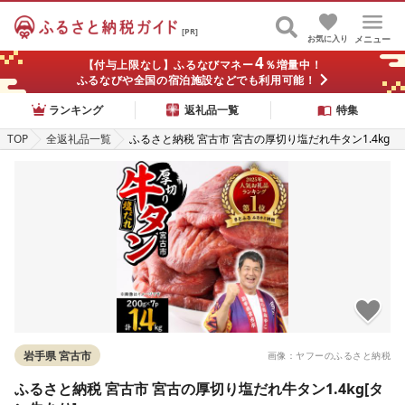
[PR]
お気に入り
メニュー
4
【付与上限なし】ふるなびマネー
％増量中！
ふるなびや全国の宿泊施設などでも利用可能！
ランキング
返礼品一覧
特集
TOP
全返礼品一覧
ふるさと納税 宮古市 宮古の厚切り塩だれ牛タン1.4kg
[タン先あり]
岩手県 宮古市
画像：ヤフーのふるさと納税
ふるさと納税 宮古市 宮古の厚切り塩だれ牛タン1.4kg[タ