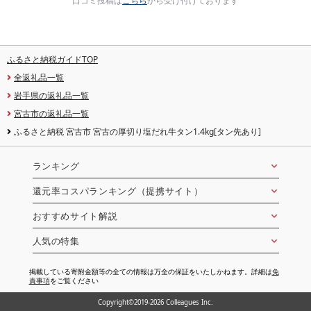
口コミ投稿は
こちら
から受け付けております
ふるさと納税ガイドTOP
全返礼品一覧
岩手県の返礼品一覧
宮古市の返礼品一覧
ふるさと納税 宮古市 宮古の厚切り塩だれ牛タン1.4kg[タン先あり]
ランキング
還元率コスパランキング（提携サイト）
おすすめサイト解説
人気の特集
掲載している寄附金額等の全ての情報は万全の保証をいたしかねます。詳細は
免
責事項
をご覧ください
Copyright©2019-2026 Colleagues Inc.