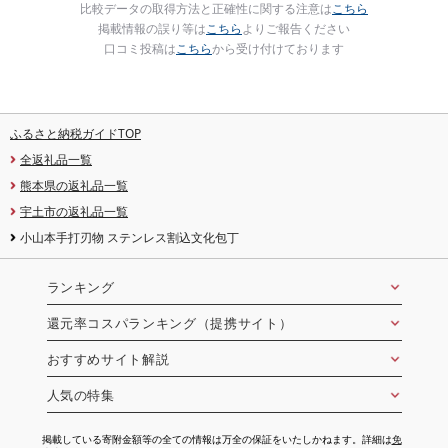
比較データの取得方法と正確性に関する注意は
こちら
掲載情報の誤り等は
こちら
よりご報告ください
口コミ投稿は
こちら
から受け付けております
ふるさと納税ガイドTOP
全返礼品一覧
熊本県の返礼品一覧
宇土市の返礼品一覧
小山本手打刃物 ステンレス割込文化包丁
ランキング
還元率コスパランキング（提携サイト）
おすすめサイト解説
人気の特集
掲載している寄附金額等の全ての情報は万全の保証をいたしかねます。詳細は
免