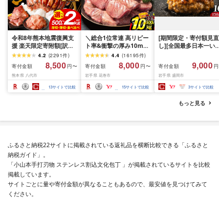
令和8年熊本地震復興支
＼総合1位常連 高リピー
[期間限定・寄付額見直
援 楽天限定寄附額[訳あ
ト率&衝撃の厚み10mm
し][全国最多日本一い
り]牛タン 500g〜2kg 肉
厚切り牛タン 塩味/ ≪ス
て牛入り]ハンバーグ
4.2
(
2291
件
)
4.4
(
16195
件
)
牛肉 訳あり 牛タン 冷凍
ピード発送!!10営業日以
1.5kg(150g×10個) い
8,500
8,000
9,000
寄付金額
寄付金額
寄付金額
円〜
円〜
円
小分け 厚切り 薄切り 食
内発送≫ 選べる内容量
て牛 × 岩中豚 ハンバー
熊本県 八代市
岩手県 花巻市
岩手県 盛岡市
べ比べ 500g 1kg 1.5kg
500g / 1kg 定期便 毎月
グ 合挽き 合い挽き 黒
2kg 牛 人気 ビーフ 牛た
届く 牛肉 肉 BBQ ふるさ
和牛 人気 冷凍 個包装 
13
サイトで比較
15
サイトで比較
3
サイトで比較
ん ふるさと納税 ランキ
と 人気 ランキング 岩手
分け 冷凍 牛肉 豚肉 和
ング スピード発送 送料
県 花巻市
ビーフ ポーク はんば
もっと見る
無料
ぐ 挽肉 お肉 ミンチ 肉
お弁当 hannba-gu ラ
キング 1位 1万円以下 
手県 盛岡市 東北 岩手 
岡 shikoku001k
ふるさと納税22サイトに掲載されている返礼品を横断比較できる「ふるさと
納税ガイド」。
「小山本手打刃物 ステンレス割込文化包丁 」が掲載されているサイトを比較
掲載しています。
サイトごとに量や寄付金額が異なることもあるので、最安値を見つけてみて
ください。