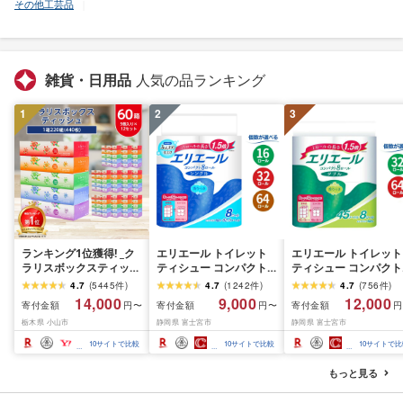
その他工芸品
雑貨・日用品
人気の品ランキング
1
2
3
ランキング1位獲得! _ク
エリエール トイレット
エリエール トイレット
ラリスボックスティッシ
ティシュー コンパクト
ティシュー コンパクト
ュ60箱(1箱220組(440
シングル [個数が選べ
ダブル [選べるロール
4.7
(
5445
件
)
4.7
(
1242
件
)
4.7
(
756
件
)
枚))(5個入り×12セット)_
る:16・32・64 ロール]
数:32・64 ロール] 1.5
14,000
9,000
12,000
寄付金額
寄付金額
寄付金額
円〜
円〜
円
ティッシュ ティッシュ
1.5倍巻 82.5m トイレッ
巻 45m トイレットペ
栃木県 小山市
静岡県 富士宮市
静岡県 富士宮市
ペーパー 日用品 常備品
トペーパー シングル パ
パー ダブル パルプ10
生活用品 まとめ買い [配
ルプ100% 香りつき 日用
香りつき 日用品 消耗
10
サイトで比較
10
サイトで比較
10
サイトで比
送不可地域:離島・沖縄
品 消耗品 備蓄 ふるさと
備蓄 ふるさと納税 ふ
県]
納税 ふるさと 送料無料
さと 送料無料 静岡県 
もっと見る
静岡県 富士宮市
士宮市