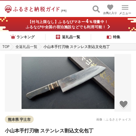
[PR]
お気に入り
メニュー
4
【付与上限なし】ふるなびマネー
％増量中！
ふるなびや全国の宿泊施設などでも利用可能！
ランキング
返礼品一覧
特集
TOP
全返礼品一覧
小山本手打刃物 ステンレス割込文化包丁
熊本県 宇土市
画像：ふるさとチョイス
小山本手打刃物 ステンレス割込文化包丁