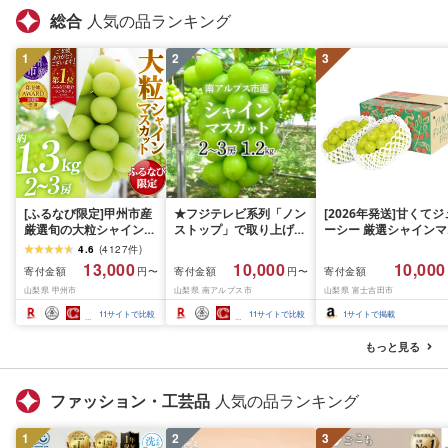
総合
人気の品ランキング
1
2
3
[ふるなび限定]甲州市産
★フジテレビ系列「ノン
[2026年発送]甘くてジ
厳選旬の大粒シャインマ
ストップ」で取り上げら
ーシー 厳選シャインマ
スカット 約1.3kg 2〜3
れました!★[2026年発送
スカット1.2kg (2026
4.6
(
4127
件
)
房[2026年発送]
先行予約]南アルプス市
月前半(1〜15日)から1
13,000
10,000
10,000
寄付金額
寄付金額
寄付金額
円〜
円〜
(MG)B12-472 FN-
産シャインマスカット
月下旬までの発送) フ
山梨県 甲州市
山梨県 南アルプス市
山梨県 富士吉田市
Limited-VO シャインマ
1.2kg以上(2〜3房)ふる
ーツ ぶどう 果物 山梨
スカット フルーツ
さと納税 おすすめ 山梨
産 2026 旬 大粒 高級 
11
サイトで比較
11
サイトで比較
1
サイトで掲載
県 南アルプス市 送料無
ドウ 葡萄 富士吉田市
料 AL
もっと見る
ファッション・工芸品
人気の品ランキング
1
2
3