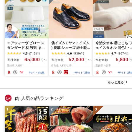
エアウィーヴ ピロー ス
倭イズム ( ヤマトイズム
今治タオル 雲ごこち 
タンダード 枕 寝具 まく
) 鹿革 シューズ 紳士靴
ェイスタオル 同色1・
ら マクラ 睡眠 快眠 | 高
YA3300 ( ブラック ) ファ
2・4・12・25枚 [オ
4.5
(
715
件
)
4.6
(
539
件
)
4.7
(
467
件
)
反発 枕 まくら 洗える 洗
ッション 靴 シューズ 革
ワイト/グレー/コン]
65,000
52,000
5,800
寄付金額
寄付金額
寄付金額
円〜
円〜
円
える枕 洗えるまくら ウ
製品 革靴 お洒落 レザー
[IA05010]今治フェイ
愛知県 大府市
奈良県 大和郡山市
愛媛県 今治市
ォッシャブル枕 高さ調
シューズ やわらかい 快
タオル ふんわり やわ
整 枕 快眠まくら 高反発
適 履き心地 3E
かい 国産 高級 ふんわ
9
サイトで比較
10
サイトで比較
9
サイトで比
枕 高反発まくら ストレ
タオル フェースタオル
ートネック ギフト エア
フェイスタオルセット
もっと見る
ウィーブ
綿 選べるカラー 丸山
オル
肉
人気の品ランキング
1
2
3