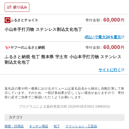
絞り込み
60,000
ふるさとチョイス
寄付金額
:
円
小山本手打刃物 ステンレス割込文化包丁
d払いで最大24％還元
60,000
ヤフーのふるさと納税
寄付金額
:
円
ふるさと納税 包丁 熊本県 宇土市 小山本手打刃物 ステンレス
割込文化包丁
サイトに行く
返礼品の量や同一価格におけるボリュームは返礼品名から抽出し自動計算して表
示しています。そのため、一部計算結果が正しくない場合がありますので、寄付
前に必ずご自身でご確認いただくようお願いします。
プログラムによる最終更新日時 2026年08月08日 04時00分
カテゴリ
雑貨・日用品
キッチン用品
包丁
ファッション・工芸品